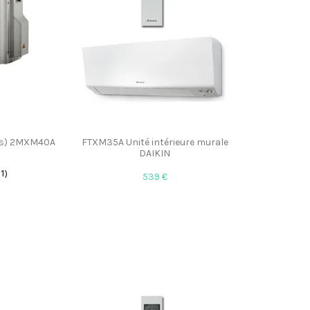
ies) 2MXM40A
FTXM35A Unité intérieure murale
DAIKIN
(1)
539 €