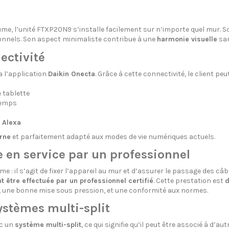
me, l’unité FTXP20N9 s’installe facilement sur n’importe quel mur. S
ionnels. Son aspect minimaliste contribue à une
harmonie visuelle
san
ectivité
 l’application
Daikin Onecta
. Grâce à cette connectivité, le client peut
 tablette
temps
 Alexa
rne
et parfaitement adapté aux modes de vie numériques actuels.
se en service par un professionnel
me : il s’agit de fixer l’appareil au mur et d’assurer le passage des câbl
 être effectuée par un professionnel certifié
. Cette prestation est
d
e, une bonne mise sous pression, et une conformité aux normes.
ystèmes multi-split
ec un
système multi-split
, ce qui signifie qu’il peut être associé à d’a