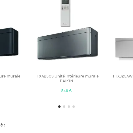
eure murale
FTXA25CS Unité intérieure murale
FTXJ25AW U
DAIKIN
549 €
é :