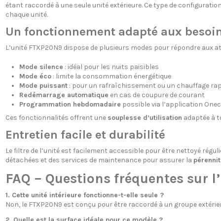
étant raccordé à une seule unité extérieure. Ce type de configuratio
chaque unité.
Un fonctionnement adapté aux besoin
L’unité FTXP20N9 dispose de plusieurs modes pour répondre aux att
Mode silence
: idéal pour les nuits paisibles
Mode éco
: limite la consommation énergétique
Mode puissant
: pour un rafraîchissement ou un chauffage rap
Redémarrage automatique
en cas de coupure de courant
Programmation hebdomadaire
possible via l’application One
Ces fonctionnalités offrent une
souplesse d’utilisation
adaptée à to
Entretien facile et durabilité
Le filtre de l’unité est facilement accessible pour être nettoyé régu
détachées et des services de maintenance pour assurer la
pérennit
FAQ – Questions fréquentes sur l
1. Cette unité intérieure fonctionne-t-elle seule ?
Non, le FTXP20N9 est conçu pour être raccordé à un groupe extérieu
2. Quelle est la surface idéale pour ce modèle ?