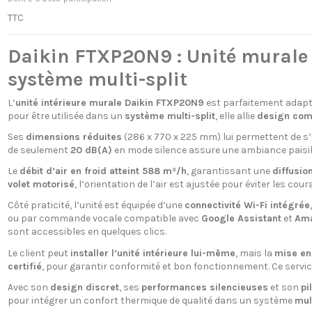
TTC
Daikin FTXP20N9 : Unité murale 
système multi-split
L’
unité intérieure murale Daikin FTXP20N9
est parfaitement adapt
pour être utilisée dans un
système multi-split
, elle allie
design com
Ses
dimensions réduites
(286 x 770 x 225 mm) lui permettent de s’
de seulement
20 dB(A)
en mode silence assure une ambiance paisible
Le
débit d’air en froid atteint 588 m³/h
, garantissant une
diffusio
volet motorisé
, l’orientation de l’air est ajustée pour éviter les co
Côté praticité, l’unité est équipée d’une
connectivité Wi-Fi intégrée
ou par commande vocale compatible avec
Google Assistant
et
Ama
sont accessibles en quelques clics.
Le client peut
installer l’unité intérieure lui-même
, mais la
mise en
certifié
, pour garantir conformité et bon fonctionnement. Ce servi
Avec son
design discret
, ses
performances silencieuses
et son
pi
pour intégrer un confort thermique de qualité dans un système
mult