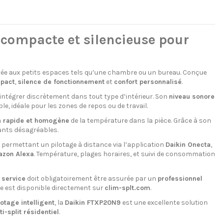
compacte et silencieuse pour
ée aux petits espaces tels qu’une chambre ou un bureau. Conçue
pact
,
silence de fonctionnement
et
confort personnalisé
.
intégrer discrètement dans tout type d’intérieur. Son
niveau sonore
, idéale pour les zones de repos ou de travail.
n rapide et homogène
de la température dans la pièce. Grâce à son
urants désagréables.
, permettant un pilotage à distance via l’application
Daikin Onecta
,
zon Alexa
. Température, plages horaires, et suivi de consommation
 service
doit obligatoirement être assurée par un
professionnel
ce est disponible directement sur
clim-splt.com
.
lotage intelligent
, la
Daikin FTXP20N9
est une excellente solution
i-split résidentiel
.