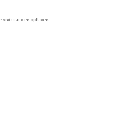
mmande sur clim-splt.com.
.