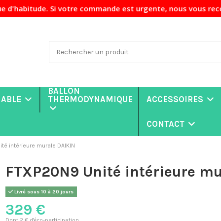
 Si votre commande est urgente, nous vous recommandons de n
BALLON
NABLE
THERMODYNAMIQUE
ACCESSOIRES
CONTACT
té intérieure murale DAIKIN
FTXP20N9 Unité intérieure mu
Livré sous 10 à 20 jours
329 €
Dont 2 € d'éco-participation