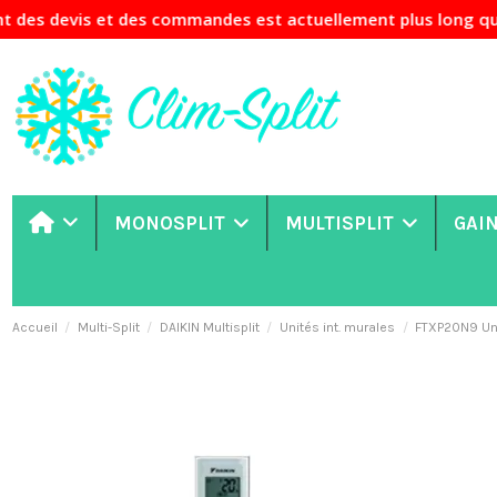
et des commandes est actuellement plus long que d'habitude.
MONOSPLIT
MULTISPLIT
GAI
Accueil
Multi-Split
DAIKIN Multisplit
Unités int. murales
FTXP20N9 Uni