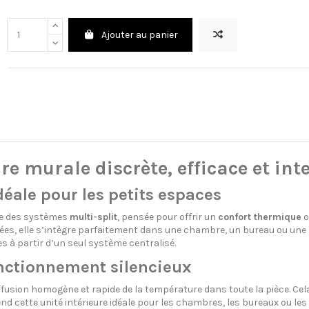
Ajouter au panier
e murale discrète, efficace et int
éale pour les petits espaces
le des systèmes
multi-split
, pensée pour offrir un
confort thermique
o
, elle s’intègre parfaitement dans une chambre, un bureau ou une pet
s à partir d’un seul système centralisé.
onctionnement silencieux
ffusion homogène et rapide de la température dans toute la pièce. Cel
rend cette unité intérieure idéale pour les chambres, les bureaux ou l