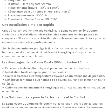
Longueur
: 10m
Isolation
: Fibre polyester 25mm
Plage de température
: -30°C à +200°C
Résistance au feu
: Norme M1 (BS 5852: Part 2)
Pression maximale
: 5000 Pa
Étanchéité
: Classe C selon EN 13180
Une Installation Simple et Rapide
Grâce à sa conception
flexible et légère
, la
gaine ouate isolée 200mm
s’adapte aux
installations nécessitant des courbures ou des passages
complexes
. Elle assure une
réduction des nuisances sonores
, idéale pour les
espaces résidentiels et professionnels
.
Son
isolation renforcée
protège le flux d’air contre les variations de
température et améliore ainsi
l’efficacité énergétique
du système de
climatisation ou de ventilation.
Les Avantages de la Gaine Ouate 200mm Isolée 25mm
✔
Excellente isolation thermique et phonique
pour un confort accru.
✔
Installation facile et rapide
grâce à sa flexibilité.
✔
Haute résistance aux températures élevées et aux variations de pression.
✔
Matériaux conformes aux normes de sécurité
pour une utilisation en toute
sérénité.
✔
Optimisation du rendement énergétique
des installations de climatisation
et ventilation.
Une Solution Idéale pour la Performance et le Confort
La
gaine ouate 200mm isolée 25mm
est la solution idéale pour garantir un
système de ventilation ou de climatisation efficace et durable
. Sa
structure