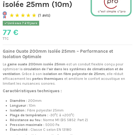
isolée 25mm (10m)
Livré sous 7 à 10 jours
77 €
TTC
Gaine Ouate 200mm Isolée 25mm – Performance et
Isolation Optimale
La
gaine ouate 200mm isolée 25mm
est un conduit flexible conçu pour
(1 avis)
optimiser la
circulation de l’air dans les systèmes de climatisation et de
ventilation
. Grâce à son
isolation en fibre polyester de 25mm
, elle réduit
efficacement les
pertes thermiques
et améliore le confort acoustique en
limitant les nuisances sonores.
Caractéristiques techniques :
Diamètre :
200mm
Longueur :
10m
Isolation :
Fibre polyester 25mm
Plage de température :
-30°C à +200°C
Résistance au feu :
Norme M1 (BS 5852: Part 2)
Pression maximale :
5000 Pa
Étanchéité :
Classe C selon EN 13180