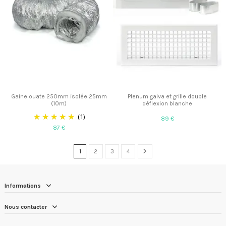
Gaine ouate 250mm isolée 25mm
Plenum galva et grille double
(10m)
déflexion blanche
(1)
89 €
87 €
1
2
3
4
Informations
Nous contacter