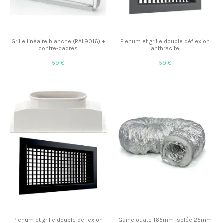
Grille linéaire blanche (RAL9016) +
Plenum et grille double déflexion
contre-cadres
anthracite
59 €
59 €
Plenum et grille double déflexion
Gaine ouate 165mm isolée 25mm