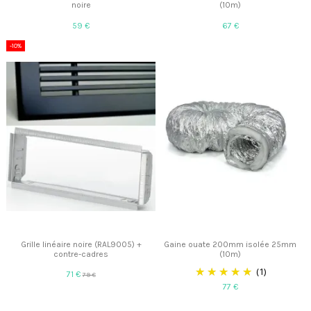
noire
(10m)
59 €
67 €
-10%
Grille linéaire noire (RAL9005) +
Gaine ouate 200mm isolée 25mm
contre-cadres
(10m)
(1)
71 €
79 €
77 €