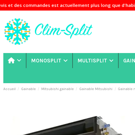
mandes est actuellement plus long que d'habitude. Si votre 
MONOSPLIT
MULTISPLIT
GAI
Accueil
Gainable
Mitsubishi gainable
Gainable Mitsubishi
Gainable