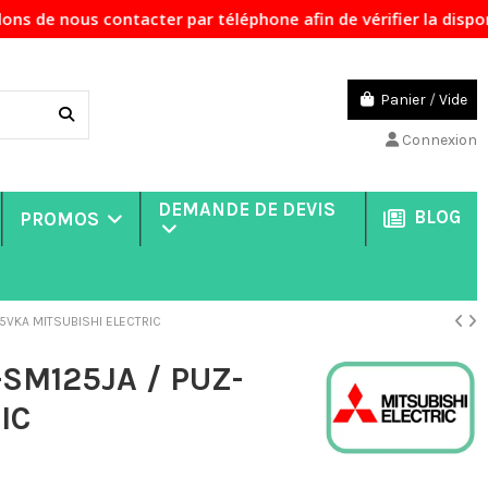
ter par téléphone afin de vérifier la disponibilité des pr
Panier
/
Vide
Connexion
DEMANDE DE DEVIS
BLOG
PROMOS
25VKA MITSUBISHI ELECTRIC
-SM125JA / PUZ-
IC