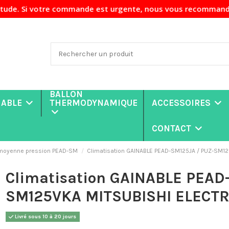
commande est urgente, nous vous recommandons de nous contac
BALLON
NABLE
THERMODYNAMIQUE
ACCESSOIRES
CONTACT
 moyenne pression PEAD-SM
Climatisation GAINABLE PEAD-SM125JA / PUZ-SM1
Climatisation GAINABLE PEAD
SM125VKA MITSUBISHI ELECTR
Livré sous 10 à 20 jours