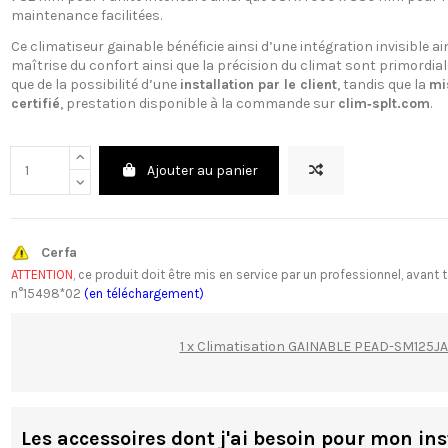
maintenance facilitées.
Ce climatiseur gainable bénéficie ainsi d’une intégration invisible 
maîtrise du confort ainsi que la précision du climat sont primordiale
que de la possibilité d’une
installation par le client
, tandis que la
mi
certifié
, prestation disponible à la commande sur
clim‑splt.com
.
Ajouter au panier
Cerfa
ATTENTION
, ce produit doit être mis en service par un professionnel, av
n°15498*02
(en téléchargement)
1 x Climatisation GAINABLE PEAD-SM125J
Les accessoires dont j'ai besoin pour mon ins