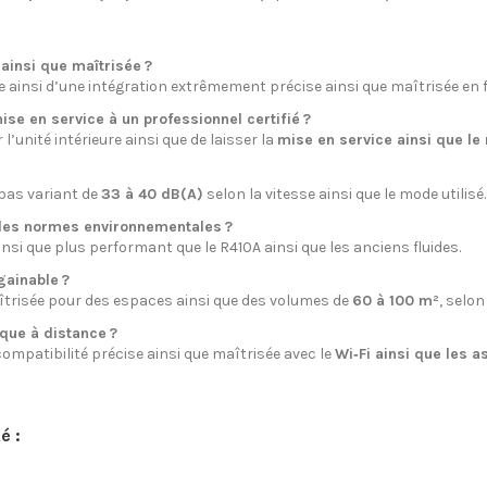
 ainsi que maîtrisée ?
e ainsi d’une intégration extrêmement précise ainsi que maîtrisée en 
ise en service à un professionnel certifié ?
r l’unité intérieure ainsi que de laisser la
mise en service ainsi que le
bas variant de
33 à 40 dB(A)
selon la vitesse ainsi que le mode utilisé.
elles normes environnementales ?
insi que plus performant que le R410A ainsi que les anciens fluides.
gainable ?
aîtrisée pour des espaces ainsi que des volumes de
60 à 100 m²
, selon
ique à distance ?
 compatibilité précise ainsi que maîtrisée avec le
Wi‑Fi ainsi que les a
é :