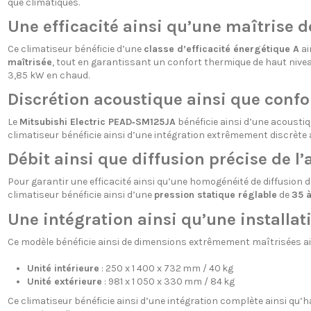
que climatiques.
Une efficacité ainsi qu’une maîtrise
Ce climatiseur bénéficie d’une
classe d’efficacité énergétique A
ai
maîtrisée
, tout en garantissant un confort thermique de haut nivea
3,85 kW en chaud.
Discrétion acoustique ainsi que confor
Le
Mitsubishi Electric PEAD‑SM125JA
bénéficie ainsi d’une acoust
climatiseur bénéficie ainsi d’une intégration extrêmement discrète 
Débit ainsi que diffusion précise de l’a
Pour garantir une efficacité ainsi qu’une homogénéité de diffusion de 
climatiseur bénéficie ainsi d’une
pression statique réglable
de
35 à
Une intégration ainsi qu’une installat
Ce modèle bénéficie ainsi de dimensions extrêmement maîtrisées ain
Unité intérieure
: 250 x 1 400 x 732 mm / 40 kg
Unité extérieure
: 981 x 1 050 x 330 mm / 84 kg
Ce climatiseur bénéficie ainsi d’une intégration complète ainsi qu’h