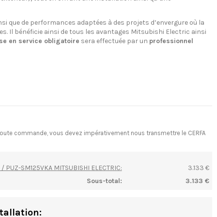
ainsi que de performances adaptées à des projets d’envergure où la
s. Il bénéficie ainsi de tous les avantages Mitsubishi Electric ainsi
se en service obligatoire
sera effectuée par un
professionnel
ant toute commande, vous devez impérativement nous transmettre le CERFA
A / PUZ-SM125VKA MITSUBISHI ELECTRIC:
3.133 €
Sous-total:
3.133 €
tallation: