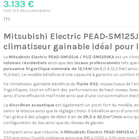
3.133 €
Dont 13 € d'éco-participation
TTC
Mitsubishi Electric PEAD‑SM125J
climatiseur gainable idéal pour
Le
Mitsubishi Electric PEAD‑SM125JA / PUZ‑SM125VKA
est un clim
volumes résidentiels
ainsi que des
locaux professionnels
tels que 
puissance frigorifique nominale de 12,1 kW
(de 6,0 à 13,0 kW) ains
15,0 kW), ce modèle bénéficie d’une capacité à garantir un confort t
Ce climatiseur gainable bénéficie du
fluide R32
, respectueux de l’e
frigorifiques, tout en offrant des performances de haut niveau. Ave
ainsi d’une efficacité maîtrisée ainsi que d’une consommation élect
La
discrétion acoustique
est également un point fort du modèle, a
selon la vitesse ainsi que le réglage choisi. Il bénéficie ainsi d’une 
l’air grâce à des plages de débit d’air de
29,5 à 42,0 m³/min
ainsi qu
configuration du lieu ainsi que du réseau de gaines.
Compact ainsi que robuste, le
Mitsubishi Electric PEAD‑SM125JA 
732 mm pour l’unité intérieure ainsi que 981 x 1 050 x 330 mm pour l’