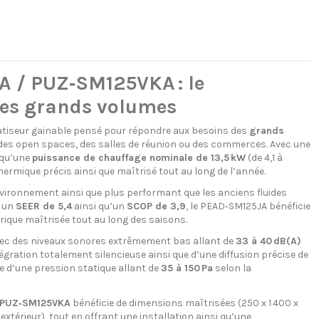
A / PUZ‑SM125VKA : le
 les grands volumes
atiseur gainable pensé pour répondre aux besoins des
grands
des open spaces, des salles de réunion ou des commerces. Avec une
i qu’une
puissance de chauffage nominale de 13,5 kW
(de 4,1 à
hermique précis ainsi que maîtrisé tout au long de l’année.
nvironnement ainsi que plus performant que les anciens fluides
c un
SEER de 5,4
ainsi qu’un
SCOP de 3,9
, le PEAD‑SM125JA bénéficie
rique maîtrisée tout au long des saisons.
vec des niveaux sonores extrêmement bas allant de
33 à 40 dB(A)
intégration totalement silencieuse ainsi que d’une diffusion précise de
e d’une pression statique allant de
35 à 150 Pa
selon la
/ PUZ‑SM125VKA
bénéficie de dimensions maîtrisées (250 x 1 400 x
extérieur), tout en offrant une installation ainsi qu’une