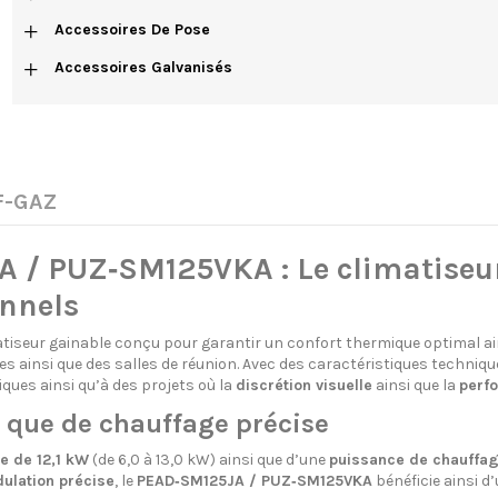
+
Accessoires De Pose
+
Accessoires Galvanisés
 F-GAZ
A / PUZ‑SM125VKA : Le climatiseur
onnels
tiseur gainable conçu pour garantir un confort thermique optimal ains
 ainsi que des salles de réunion. Avec des caractéristiques technique
ques ainsi qu’à des projets où la
discrétion visuelle
ainsi que la
perf
 que de chauffage précise
e de 12,1 kW
(de 6,0 à 13,0 kW) ainsi que d’une
puissance de chauffag
ulation précise
, le
PEAD‑SM125JA / PUZ‑SM125VKA
bénéficie ainsi d