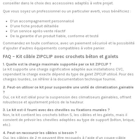
conseiller dans le choix des accessoires adaptés à votre projet.
Que vous soyez un professionnel ou un particulier averti, vous bénéficiez :
D’un accompagnement personnalisé
D’une fiche produit détaillée
D’un service après-vente réactif
De la garantie d’un produit fiable, conforme et testé
Commandez en toute confiance, avec un paiement sécurisé et la possibilité
d’ajouter d’autres équipements compatibles à votre panier.
FAQ – Kit câble ZIPCLIP avec crochets béton et galets
1. Quelle est la charge maximale supportée par ce kit ZIPCLIP ?
Le kit supporte une charge significative adaptée aux installations CVC,
cependant la charge exacte dépend du type de galet ZIPCLIP utilisé. Pour des
charges lourdes, se référer à la documentation technique fournie.
2. Peut-on utiliser ce kit pour suspendre une unité de climatisation gainable
?
Oui, ce kit est idéal pour la suspension des climatiseurs gainables, offrant
robustesse et ajustement précis de la hauteur.
3. Le kit est-il fourni avec des chevilles ou fixations murales ?
Non, le kit contient les crochets béton S, les câbles et les galets, mais il
convient de prévoir les chevilles adaptées au type de support (béton, brique,
etc.).
4. Peut-on raccourcir les câbles si besoin ?
Oui, les câbles de 2 m peuvent être recoupés à l’aide d’un coupe-câble