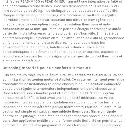
intérieures
PEAD-M 100 et PEAD-M 125
, il garantit une intégration parfaite et
des performances supérieures. Avec ses dimensions de 1469 x 442 x 260
mm et un poids de 20 kg, il se distingue par sa robustesse et sa fiabilité.
Chaque sortie est équipée d’un
registre motorisé
permettant de réguler
individuellement le débit d’air, assurant une
diffusion homogène
dans
chaque pièce. La conception intègre une
isolation thermique et anti-
condensation de 13 mm
, qui limite les pertes d’énergie et prolonge la durée
de vie de l’installation en évitant les problèmes d’humidité. En matière de
confort acoustique, le plénum offre une
atténuation de 3 dB(A)
, garantissant
un fonctionnement silencieux et discret, indispensable dans les
environnements résidentiels, hôteliers ou tertiaires. Grâce à ces
caractéristiques, ce plénum représente une solution durable, capable de
répondre aux besoins les plus exigeants en termes de confort thermique et
d’efficacité énergétique.
Un zoning motorisé pour un confort sur mesure
L’un des atouts majeurs du
plénum Airpilot 6 sorties Mitsubishi 100/125
est
son intégration au
zoning motorisé Airpilot
. Ce système intelligent permet de
transformer une installation gainable classique en une solution connectée
capable de réguler la température indépendamment dans chaque zone.
Concrètement, une chambre peut être maintenue à 20 °C tandis qu’un
bureau reste à 23 °C, le tout avec une seule unité intérieure. Les
volets
motorisés
intégrés assurent la régulation en s’ouvrant ou en se fermant en
fonction des besoins détectés par les thermostats. Pour les utilisateurs, la
gestion est simple et intuitive : une
tablette thermostat filaire principale
centralise le pilotage, complétée par des thermostats sans fil dans chaque
zone. Une
application mobile
vient renforcer cette flexibilité en permettant un
contrôle à distance et la programmation des températures pièce par pièce.