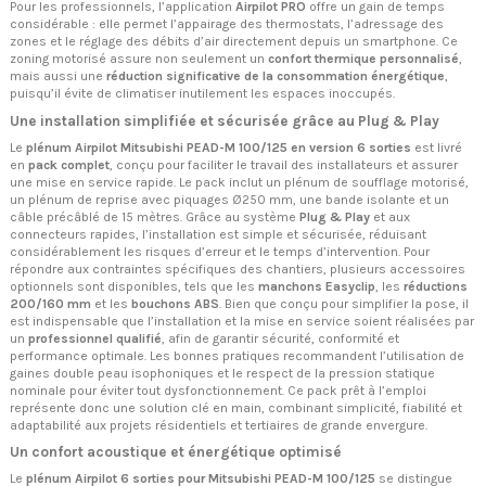
Pour les professionnels, l’application
Airpilot PRO
offre un gain de temps
considérable : elle permet l’appairage des thermostats, l’adressage des
zones et le réglage des débits d’air directement depuis un smartphone. Ce
zoning motorisé assure non seulement un
confort thermique personnalisé
,
mais aussi une
réduction significative de la consommation énergétique
,
puisqu’il évite de climatiser inutilement les espaces inoccupés.
Une installation simplifiée et sécurisée grâce au Plug & Play
Le
plénum Airpilot Mitsubishi PEAD-M 100/125 en version 6 sorties
est livré
en
pack complet
, conçu pour faciliter le travail des installateurs et assurer
une mise en service rapide. Le pack inclut un plénum de soufflage motorisé,
un plénum de reprise avec piquages Ø250 mm, une bande isolante et un
câble précâblé de 15 mètres. Grâce au système
Plug & Play
et aux
connecteurs rapides, l’installation est simple et sécurisée, réduisant
considérablement les risques d’erreur et le temps d’intervention. Pour
répondre aux contraintes spécifiques des chantiers, plusieurs accessoires
optionnels sont disponibles, tels que les
manchons Easyclip
, les
réductions
200/160 mm
et les
bouchons ABS
. Bien que conçu pour simplifier la pose, il
est indispensable que l’installation et la mise en service soient réalisées par
un
professionnel qualifié
, afin de garantir sécurité, conformité et
performance optimale. Les bonnes pratiques recommandent l’utilisation de
gaines double peau isophoniques et le respect de la pression statique
nominale pour éviter tout dysfonctionnement. Ce pack prêt à l’emploi
représente donc une solution clé en main, combinant simplicité, fiabilité et
adaptabilité aux projets résidentiels et tertiaires de grande envergure.
Un confort acoustique et énergétique optimisé
Le
plénum Airpilot 6 sorties pour Mitsubishi PEAD-M 100/125
se distingue