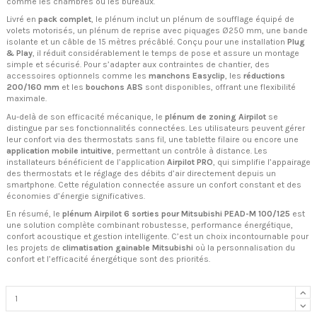
comme les chambres ou les bureaux.
Livré en
pack complet
, le plénum inclut un plénum de soufflage équipé de
volets motorisés, un plénum de reprise avec piquages Ø250 mm, une bande
isolante et un câble de 15 mètres précâblé. Conçu pour une installation
Plug
& Play
, il réduit considérablement le temps de pose et assure un montage
simple et sécurisé. Pour s’adapter aux contraintes de chantier, des
accessoires optionnels comme les
manchons Easyclip
, les
réductions
200/160 mm
et les
bouchons ABS
sont disponibles, offrant une flexibilité
maximale.
Au-delà de son efficacité mécanique, le
plénum de zoning Airpilot
se
distingue par ses fonctionnalités connectées. Les utilisateurs peuvent gérer
leur confort via des thermostats sans fil, une tablette filaire ou encore une
application mobile intuitive
, permettant un contrôle à distance. Les
installateurs bénéficient de l’application
Airpilot PRO
, qui simplifie l’appairage
des thermostats et le réglage des débits d’air directement depuis un
smartphone. Cette régulation connectée assure un confort constant et des
économies d’énergie significatives.
En résumé, le
plénum Airpilot 6 sorties pour Mitsubishi PEAD-M 100/125
est
une solution complète combinant robustesse, performance énergétique,
confort acoustique et gestion intelligente. C’est un choix incontournable pour
les projets de
climatisation gainable Mitsubishi
où la personnalisation du
confort et l’efficacité énergétique sont des priorités.