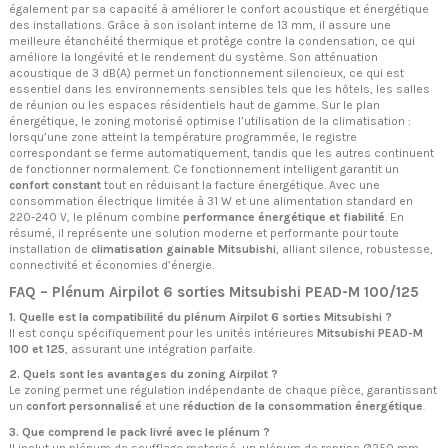
également par sa capacité à améliorer le confort acoustique et énergétique
des installations. Grâce à son isolant interne de 13 mm, il assure une
meilleure étanchéité thermique et protège contre la condensation, ce qui
améliore la longévité et le rendement du système. Son atténuation
acoustique de 3 dB(A) permet un fonctionnement silencieux, ce qui est
essentiel dans les environnements sensibles tels que les hôtels, les salles
de réunion ou les espaces résidentiels haut de gamme. Sur le plan
énergétique, le zoning motorisé optimise l’utilisation de la climatisation :
lorsqu’une zone atteint la température programmée, le registre
correspondant se ferme automatiquement, tandis que les autres continuent
de fonctionner normalement. Ce fonctionnement intelligent garantit un
confort constant
tout en réduisant la facture énergétique. Avec une
consommation électrique limitée à 31 W et une alimentation standard en
220-240 V, le plénum combine
performance énergétique et fiabilité
. En
résumé, il représente une solution moderne et performante pour toute
installation de
climatisation gainable Mitsubishi
, alliant silence, robustesse,
connectivité et économies d’énergie.
FAQ – Plénum Airpilot 6 sorties Mitsubishi PEAD-M 100/125
1. Quelle est la compatibilité du plénum Airpilot 6 sorties Mitsubishi ?
Il est conçu spécifiquement pour les unités intérieures
Mitsubishi PEAD-M
100 et 125
, assurant une intégration parfaite.
2. Quels sont les avantages du zoning Airpilot ?
Le zoning permet une régulation indépendante de chaque pièce, garantissant
un
confort personnalisé
et une
réduction de la consommation énergétique
.
3. Que comprend le pack livré avec le plénum ?