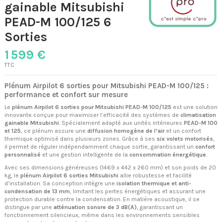
gainable Mitsubishi
PEAD-M 100/125 6
Sorties
1 599 €
TTC
Plénum Airpilot 6 sorties pour Mitsubishi PEAD-M 100/125 :
performance et confort sur mesure
Le
plénum Airpilot 6 sorties pour Mitsubishi PEAD-M 100/125
est une solution
innovante conçue pour maximiser l’efficacité des systèmes de
climatisation
gainable Mitsubishi
. Spécialement adapté aux unités intérieures
PEAD-M 100
et 125
, ce plénum assure une
diffusion homogène de l’air
et un confort
thermique optimisé dans plusieurs zones. Grâce à ses
six volets motorisés
,
il permet de réguler indépendamment chaque sortie, garantissant un
confort
personnalisé
et une gestion intelligente de la
consommation énergétique
.
Avec ses dimensions généreuses (1469 x 442 x 260 mm) et son poids de 20
kg, le
plénum Airpilot 6 sorties Mitsubishi
allie robustesse et facilité
d’installation. Sa conception intègre une
isolation thermique et anti-
condensation de 13 mm
, limitant les pertes énergétiques et assurant une
protection durable contre la condensation. En matière acoustique, il se
distingue par une
atténuation sonore de 3 dB(A)
, garantissant un
fonctionnement silencieux, même dans les environnements sensibles