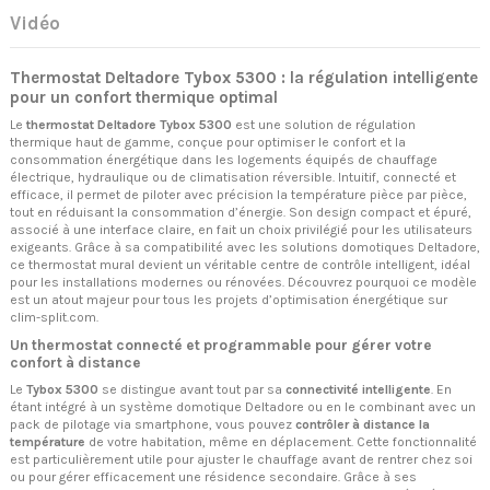
Vidéo
Thermostat Deltadore Tybox 5300 : la régulation intelligente
pour un confort thermique optimal
Le
thermostat Deltadore Tybox 5300
est une solution de régulation
thermique haut de gamme, conçue pour optimiser le confort et la
consommation énergétique dans les logements équipés de chauffage
électrique, hydraulique ou de climatisation réversible. Intuitif, connecté et
efficace, il permet de piloter avec précision la température pièce par pièce,
tout en réduisant la consommation d’énergie. Son design compact et épuré,
associé à une interface claire, en fait un choix privilégié pour les utilisateurs
exigeants. Grâce à sa compatibilité avec les solutions domotiques Deltadore,
ce thermostat mural devient un véritable centre de contrôle intelligent, idéal
pour les installations modernes ou rénovées. Découvrez pourquoi ce modèle
est un atout majeur pour tous les projets d’optimisation énergétique sur
clim-split.com.
Un thermostat connecté et programmable pour gérer votre
confort à distance
Le
Tybox 5300
se distingue avant tout par sa
connectivité intelligente
. En
étant intégré à un système domotique Deltadore ou en le combinant avec un
pack de pilotage via smartphone, vous pouvez
contrôler à distance la
température
de votre habitation, même en déplacement. Cette fonctionnalité
est particulièrement utile pour ajuster le chauffage avant de rentrer chez soi
ou pour gérer efficacement une résidence secondaire. Grâce à ses