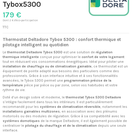
Tybox5300
179 €
Dont 2 € d'éco-participation
TTC
Thermostat Deltadore Tybox 5300 : confort thermique et
pilotage intelligent au quotidien
Le
thermostat Deltadore Tybox 5300
est une solution de
régulation
thermique intelligente
conçue pour optimiser le
confort de votre logement
tout en réduisant vos consommations énergétiques. Idéal pour piloter une
installation de chauffage ou de climatisation gainable
, ce thermostat est un
équipement de pointe adapté aux besoins des particuliers comme des
professionnels. Grâce à son interface intuitive et à ses fonctionnalités
avancées, le Tybox 5300 permet une
programmation précise de la
température
pièce par pièce ou par zone, selon vos habitudes et votre
rythme de vie.
Doté d’un design sobre et moderne, le
thermostat Tybox 5300 Deltadore
s’intègre facilement dans tous les intérieurs. Il est particulièrement
recommandé pour les
systèmes de climatisation réversible
, notamment les
installations gainables multizones
, en association avec des plénums
motorisés ou des modules de régulation. Grâce à sa compatibilité avec les
systèmes domotiques
de la marque Deltadore, il est également possible de
centraliser le
pilotage du chauffage et de la climatisation
depuis une seule
interface.