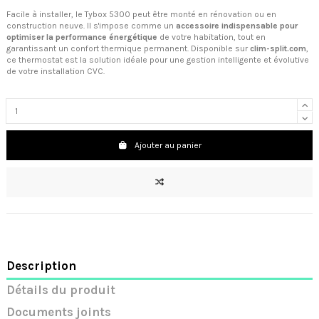
Facile à installer, le Tybox 5300 peut être monté en rénovation ou en
construction neuve. Il s'impose comme un
accessoire indispensable pour
optimiser la performance énergétique
de votre habitation, tout en
garantissant un confort thermique permanent. Disponible sur
clim-split.com
,
ce thermostat est la solution idéale pour une gestion intelligente et évolutive
de votre installation CVC.
Ajouter au panier
Description
Détails du produit
Documents joints