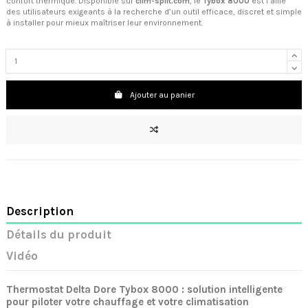
confort thermique. Disponible sur
clim-split.com
, le
Tybox 8000
est l’allié
des utilisateurs exigeants à la recherche d’un outil efficace, discret et simple
à installer pour mieux maîtriser leur environnement.
Ajouter au panier
Description
Détails du produit
Vidéo
Thermostat Delta Dore Tybox 8000 : solution intelligente
pour piloter votre chauffage et votre climatisation