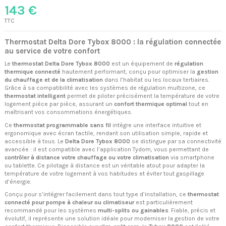
143 €
TTC
Thermostat Delta Dore Tybox 8000 : la régulation connectée
au service de votre confort
Le
thermostat Delta Dore Tybox 8000
est un équipement de
régulation
thermique connecté
hautement performant, conçu pour optimiser la
gestion
du chauffage et de la climatisation
dans l’habitat ou les locaux tertiaires.
Grâce à sa compatibilité avec les systèmes de régulation multizone, ce
thermostat intelligent
permet de piloter précisément la température de votre
logement pièce par pièce, assurant un
confort thermique optimal
tout en
maîtrisant vos consommations énergétiques.
Ce
thermostat programmable sans fil
intègre une interface intuitive et
ergonomique avec écran tactile, rendant son utilisation simple, rapide et
accessible à tous. Le
Delta Dore Tybox 8000
se distingue par sa connectivité
avancée : il est compatible avec l’application Tydom, vous permettant de
contrôler à distance votre chauffage ou votre climatisation
via smartphone
ou tablette. Ce pilotage à distance est un véritable atout pour adapter la
température de votre logement à vos habitudes et éviter tout gaspillage
d’énergie.
Conçu pour s’intégrer facilement dans tout type d’installation, ce
thermostat
connecté pour pompe à chaleur ou climatiseur
est particulièrement
recommandé pour les systèmes
multi-splits ou gainables
. Fiable, précis et
évolutif, il représente une solution idéale pour moderniser la gestion de votre