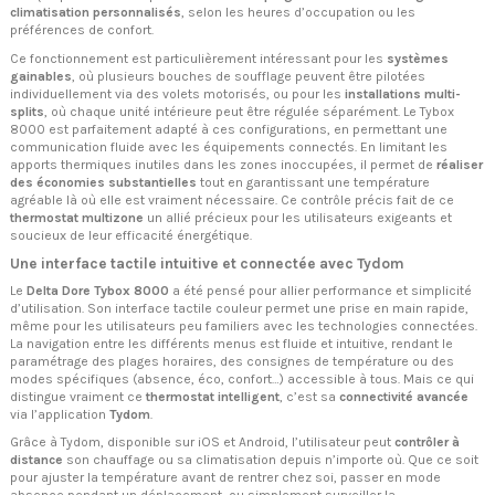
climatisation personnalisés
, selon les heures d’occupation ou les
préférences de confort.
Ce fonctionnement est particulièrement intéressant pour les
systèmes
gainables
, où plusieurs bouches de soufflage peuvent être pilotées
individuellement via des volets motorisés, ou pour les
installations multi-
splits
, où chaque unité intérieure peut être régulée séparément. Le Tybox
8000 est parfaitement adapté à ces configurations, en permettant une
communication fluide avec les équipements connectés. En limitant les
apports thermiques inutiles dans les zones inoccupées, il permet de
réaliser
des économies substantielles
tout en garantissant une température
agréable là où elle est vraiment nécessaire. Ce contrôle précis fait de ce
thermostat multizone
un allié précieux pour les utilisateurs exigeants et
soucieux de leur efficacité énergétique.
Une interface tactile intuitive et connectée avec Tydom
Le
Delta Dore Tybox 8000
a été pensé pour allier performance et simplicité
d’utilisation. Son interface tactile couleur permet une prise en main rapide,
même pour les utilisateurs peu familiers avec les technologies connectées.
La navigation entre les différents menus est fluide et intuitive, rendant le
paramétrage des plages horaires, des consignes de température ou des
modes spécifiques (absence, éco, confort…) accessible à tous. Mais ce qui
distingue vraiment ce
thermostat intelligent
, c’est sa
connectivité avancée
via l’application
Tydom
.
Grâce à Tydom, disponible sur iOS et Android, l’utilisateur peut
contrôler à
distance
son chauffage ou sa climatisation depuis n’importe où. Que ce soit
pour ajuster la température avant de rentrer chez soi, passer en mode