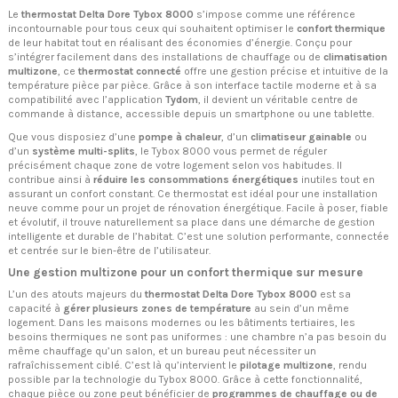
Le
thermostat Delta Dore Tybox 8000
s’impose comme une référence
incontournable pour tous ceux qui souhaitent optimiser le
confort thermique
de leur habitat tout en réalisant des économies d’énergie. Conçu pour
s’intégrer facilement dans des installations de chauffage ou de
climatisation
multizone
, ce
thermostat connecté
offre une gestion précise et intuitive de la
température pièce par pièce. Grâce à son interface tactile moderne et à sa
compatibilité avec l’application
Tydom
, il devient un véritable centre de
commande à distance, accessible depuis un smartphone ou une tablette.
Que vous disposiez d’une
pompe à chaleur
, d’un
climatiseur gainable
ou
d’un
système multi-splits
, le Tybox 8000 vous permet de réguler
précisément chaque zone de votre logement selon vos habitudes. Il
contribue ainsi à
réduire les consommations énergétiques
inutiles tout en
assurant un confort constant. Ce thermostat est idéal pour une installation
neuve comme pour un projet de rénovation énergétique. Facile à poser, fiable
et évolutif, il trouve naturellement sa place dans une démarche de gestion
intelligente et durable de l’habitat. C’est une solution performante, connectée
et centrée sur le bien-être de l’utilisateur.
Une gestion multizone pour un confort thermique sur mesure
L’un des atouts majeurs du
thermostat Delta Dore Tybox 8000
est sa
capacité à
gérer plusieurs zones de température
au sein d’un même
logement. Dans les maisons modernes ou les bâtiments tertiaires, les
besoins thermiques ne sont pas uniformes : une chambre n’a pas besoin du
même chauffage qu’un salon, et un bureau peut nécessiter un
rafraîchissement ciblé. C’est là qu’intervient le
pilotage multizone
, rendu
possible par la technologie du Tybox 8000. Grâce à cette fonctionnalité,
chaque pièce ou zone peut bénéficier de
programmes de chauffage ou de