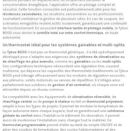
absence pendant un déplacement, ou simplement surveiller la
consommation énergétique, l’application offre un pilotage complet et
sécurisé. Cette fonction connectée est particulièrement utile pour les
résidences secondaires
, les locations saisonnières ou les professionnels
souhaitant centraliser la gestion de plusieurs sites. En cas de coupure, les
scénarios enregistrés restent actifs localement, garantissant une continuité
de fonctionnement. En associant
interface tactile et pilotage mobile
, le Tybox
8000 vous donne le
contrôle total sur votre confort thermique
, en toute
autonomie.
Un thermostat idéal pour les systèmes gainables et multi-splits
Le
Tybox 8000
n’est pas un thermostat générique : il a été spécifiquement
développé pour s’adapter aux exigences des
systèmes de climatisation ou
de chauffage les plus avancés
, comme les
gainables
ou les
multi-splits
.
Ces configurations techniques nécessitent une régulation fine, souvent
multizone, qui dépasse les capacités des thermostats traditionnels. Le Tybox
8000 peut interagir efficacement avec les modules de régulation associés
aux plénums, volets motorisés ou vannes de répartition. Il s’intègre ainsi
parfaitement aux solutions de
gestion d’air centralisé
, où chaque zone est
alimentée depuis un réseau commun.
Sa compatibilité avec les équipements de
climatisation réversible
, de
chauffage central
ou de
pompe à chaleur
en fait un
thermostat polyvalent
,
adapté à tous les types de projets. Il permet de moduler la température de
façon autonome dans chaque espace, tout en garantissant une
cohérence
globale du confort
dans l’habitat ou le bâtiment. En rénovation, il permet
aussi de moderniser l’installation sans changer tout le matériel. Ce
thermostat programmable
permet d’aller au-delà du simple ON/OFF et de
gérer des courbes de température, des cycles hebdomadaires et des