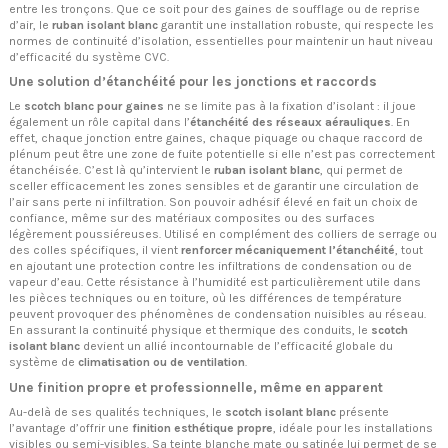
entre les tronçons. Que ce soit pour des gaines de soufflage ou de reprise
d’air, le
ruban isolant blanc
garantit une installation robuste, qui respecte les
normes de continuité d’isolation, essentielles pour maintenir un haut niveau
d’efficacité du système CVC.
Une solution d’étanchéité pour les jonctions et raccords
Le
scotch blanc pour gaines
ne se limite pas à la fixation d’isolant : il joue
également un rôle capital dans l’
étanchéité des réseaux aérauliques
. En
effet, chaque jonction entre gaines, chaque piquage ou chaque raccord de
plénum peut être une zone de fuite potentielle si elle n’est pas correctement
étanchéisée. C’est là qu’intervient le
ruban isolant blanc
, qui permet de
sceller efficacement les zones sensibles et de garantir une circulation de
l’air sans perte ni infiltration. Son pouvoir adhésif élevé en fait un choix de
confiance, même sur des matériaux composites ou des surfaces
légèrement poussiéreuses. Utilisé en complément des colliers de serrage ou
des colles spécifiques, il vient
renforcer mécaniquement l’étanchéité
, tout
en ajoutant une protection contre les infiltrations de condensation ou de
vapeur d’eau. Cette résistance à l’humidité est particulièrement utile dans
les pièces techniques ou en toiture, où les différences de température
peuvent provoquer des phénomènes de condensation nuisibles au réseau.
En assurant la continuité physique et thermique des conduits, le
scotch
isolant blanc
devient un allié incontournable de l’efficacité globale du
système de
climatisation ou de ventilation
.
Une finition propre et professionnelle, même en apparent
Au-delà de ses qualités techniques, le
scotch isolant blanc
présente
l’avantage d’offrir une
finition esthétique propre
, idéale pour les installations
visibles ou semi-visibles. Sa teinte blanche mate ou satinée lui permet de se