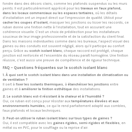
fondre dans des décors clairs, comme les plafonds suspendus ou les murs
peints. Il est particulièrement apprécié pour les
travaux en faux plafond,
dans les locaux commerciaux ou les espaces tertiaires
, où les détails
d’installation ont un impact direct sur l’impression de qualité. Utilisé pour
cacher les coupes d’isolant
, masquer les jonctions ou lisser les raccords, ce
ruban donne une finition nette à l’installation, tout en assurant une
cohérence visuelle. C’est un choix de prédilection pour les installateurs
soucieux de leur image professionnelle et de la satisfaction du client final.
Dans les maisons individuelles comme dans les bureaux, l’aspect visuel des
gaines ou des conduits est souvent négligé, alors qu’il participe au confort
perçu. Grâce au
scotch isolant blanc
, chaque raccord est protégé, chaque
jonction est renforcée et l’ensemble du réseau paraît homogène. Une finition
réussie, c’est aussi une preuve de compétence et de rigueur technique.
FAQ – Questions fréquentes sur le scotch isolant blanc
1. À quoi sert le scotch isolant blanc dans une installation de climatisation ou
de ventilation ?
Il sert à
fixer les isolants thermiques
, à
étanchéiser les jonctions
entre
gaines et à
améliorer la finition esthétique
des installations.
2. Le scotch blanc est-il résistant à la chaleur et à l’humidité ?
Oui, ce ruban est conçu pour résister aux
températures élevées et aux
environnements humides
, ce qui le rend parfaitement adapté aux combles,
faux plafonds et locaux techniques.
3. Peut-on utiliser le ruban isolant blanc sur tous types de gaines ?
Oui, il est compatible avec les
gaines rigides, semi-rigides et flexibles
, en
métal ou en PVC, pour le soufflage ou la reprise d’air.