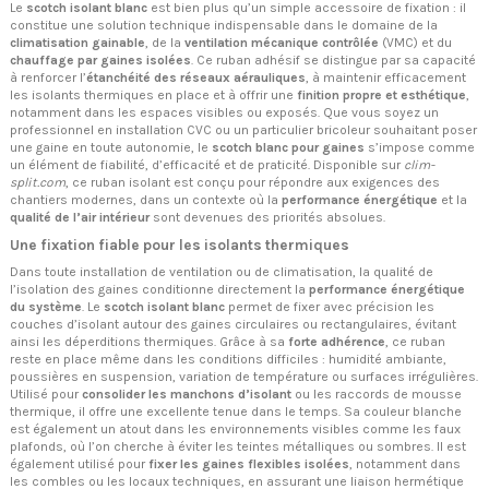
Le
scotch isolant blanc
est bien plus qu’un simple accessoire de fixation : il
constitue une solution technique indispensable dans le domaine de la
climatisation gainable
, de la
ventilation mécanique contrôlée
(VMC) et du
chauffage par gaines isolées
. Ce ruban adhésif se distingue par sa capacité
à renforcer l’
étanchéité des réseaux aérauliques
, à maintenir efficacement
les isolants thermiques en place et à offrir une
finition propre et esthétique
,
notamment dans les espaces visibles ou exposés. Que vous soyez un
professionnel en installation CVC ou un particulier bricoleur souhaitant poser
une gaine en toute autonomie, le
scotch blanc pour gaines
s’impose comme
un élément de fiabilité, d’efficacité et de praticité. Disponible sur
clim-
split.com
, ce ruban isolant est conçu pour répondre aux exigences des
chantiers modernes, dans un contexte où la
performance énergétique
et la
qualité de l’air intérieur
sont devenues des priorités absolues.
Une fixation fiable pour les isolants thermiques
Dans toute installation de ventilation ou de climatisation, la qualité de
l’isolation des gaines conditionne directement la
performance énergétique
du système
. Le
scotch isolant blanc
permet de fixer avec précision les
couches d’isolant autour des gaines circulaires ou rectangulaires, évitant
ainsi les déperditions thermiques. Grâce à sa
forte adhérence
, ce ruban
reste en place même dans les conditions difficiles : humidité ambiante,
poussières en suspension, variation de température ou surfaces irrégulières.
Utilisé pour
consolider les manchons d’isolant
ou les raccords de mousse
thermique, il offre une excellente tenue dans le temps. Sa couleur blanche
est également un atout dans les environnements visibles comme les faux
plafonds, où l’on cherche à éviter les teintes métalliques ou sombres. Il est
également utilisé pour
fixer les gaines flexibles isolées
, notamment dans
les combles ou les locaux techniques, en assurant une liaison hermétique