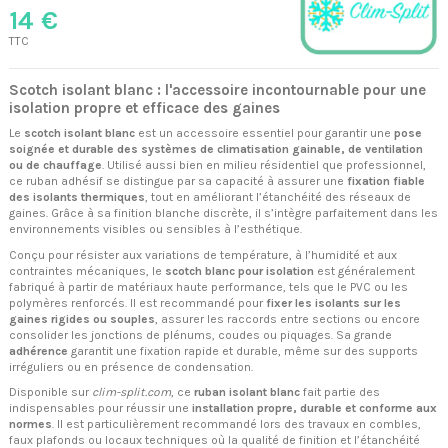
14 €
TTC
Scotch isolant blanc : l'accessoire incontournable pour une
isolation propre et efficace des gaines
Le
scotch isolant blanc
est un accessoire essentiel pour garantir une
pose
soignée et durable des systèmes de climatisation gainable, de ventilation
ou de chauffage
. Utilisé aussi bien en milieu résidentiel que professionnel,
ce ruban adhésif se distingue par sa capacité à assurer une
fixation fiable
des isolants thermiques
, tout en améliorant l’étanchéité des réseaux de
gaines. Grâce à sa finition blanche discrète, il s’intègre parfaitement dans les
environnements visibles ou sensibles à l’esthétique.
Conçu pour résister aux variations de température, à l’humidité et aux
contraintes mécaniques, le
scotch blanc pour isolation
est généralement
fabriqué à partir de matériaux haute performance, tels que le PVC ou les
polymères renforcés. Il est recommandé pour
fixer les isolants sur les
gaines rigides ou souples
, assurer les raccords entre sections ou encore
consolider les jonctions de plénums, coudes ou piquages. Sa grande
adhérence
garantit une fixation rapide et durable, même sur des supports
irréguliers ou en présence de condensation.
Disponible sur
clim-split.com
, ce
ruban isolant blanc
fait partie des
indispensables pour réussir une
installation propre, durable et conforme aux
normes
. Il est particulièrement recommandé lors des travaux en combles,
faux plafonds ou locaux techniques où la qualité de finition et l’étanchéité