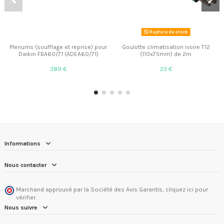
Rupture de stock
Plenums (soufflage et reprise) pour
Goulotte climatisation ivoire T12
Daikin FBA60/71 (ADEA60/71)
(110x75mm) de 2m
389 €
23 €
Informations
Nous contacter
Marchand approuvé par la Société des Avis Garantis,
cliquez ici pour
vérifier
.
Nous suivre