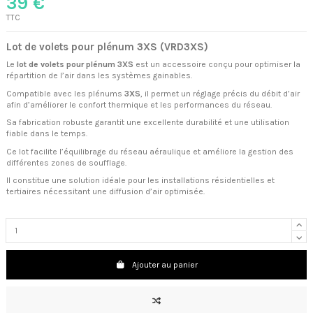
39 €
TTC
Lot de volets pour plénum 3XS (VRD3XS)
Le
lot de volets pour plénum 3XS
est un accessoire conçu pour optimiser la
répartition de l’air dans les systèmes gainables.
Compatible avec les plénums
3XS
, il permet un réglage précis du débit d’air
afin d’améliorer le confort thermique et les performances du réseau.
Sa fabrication robuste garantit une excellente durabilité et une utilisation
fiable dans le temps.
Ce lot facilite l’équilibrage du réseau aéraulique et améliore la gestion des
différentes zones de soufflage.
Il constitue une solution idéale pour les installations résidentielles et
tertiaires nécessitant une diffusion d’air optimisée.
Ajouter au panier