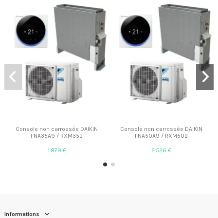
Console non carrossée DAIKIN
Console non carrossée DAIKIN
FNA35A9 / RXM35B
FNA50A9 / RXM50B
1 879 €
2 526 €
Informations