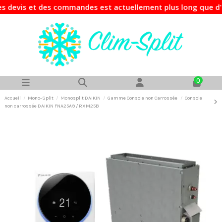
evis et des commandes est actuellement plus long que d'hab
0
Accueil
Mono-Split
Monosplit DAIKIN
Gamme Console non Carrossée
Console
non carrossée DAIKIN FNA25A9 / RXM25B