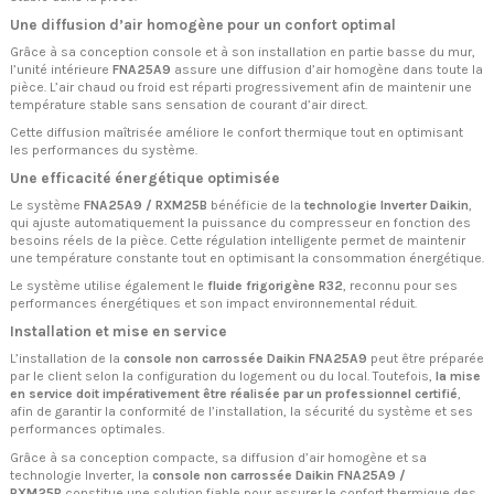
Une diffusion d’air homogène pour un confort optimal
Grâce à sa conception console et à son installation en partie basse du mur,
l’unité intérieure
FNA25A9
assure une diffusion d’air homogène dans toute la
pièce. L’air chaud ou froid est réparti progressivement afin de maintenir une
température stable sans sensation de courant d’air direct.
Cette diffusion maîtrisée améliore le confort thermique tout en optimisant
les performances du système.
Une efficacité énergétique optimisée
Le système
FNA25A9 / RXM25B
bénéficie de la
technologie Inverter Daikin
,
qui ajuste automatiquement la puissance du compresseur en fonction des
besoins réels de la pièce. Cette régulation intelligente permet de maintenir
une température constante tout en optimisant la consommation énergétique.
Le système utilise également le
fluide frigorigène R32
, reconnu pour ses
performances énergétiques et son impact environnemental réduit.
Installation et mise en service
L’installation de la
console non carrossée Daikin FNA25A9
peut être préparée
par le client selon la configuration du logement ou du local. Toutefois,
la mise
en service doit impérativement être réalisée par un professionnel certifié
,
afin de garantir la conformité de l’installation, la sécurité du système et ses
performances optimales.
Grâce à sa conception compacte, sa diffusion d’air homogène et sa
technologie Inverter, la
console non carrossée Daikin FNA25A9 /
RXM25B
constitue une solution fiable pour assurer le confort thermique des