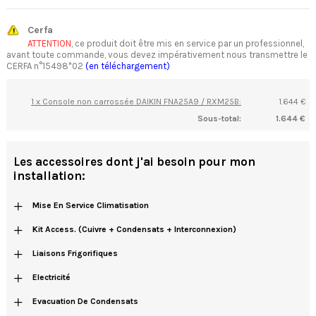
Cerfa
ATTENTION
, ce produit doit être mis en service par un professionnel,
avant toute commande, vous devez impérativement nous transmettre le
CERFA n°15498*02
(en téléchargement)
1 x Console non carrossée DAIKIN FNA25A9 / RXM25B:
1.644 €
Sous-total:
1.644 €
Les accessoires dont j'ai besoin pour mon
installation:
+
Mise En Service Climatisation
+
Kit Access. (cuivre + Condensats + Interconnexion)
+
Liaisons Frigorifiques
+
Electricité
+
Evacuation De Condensats