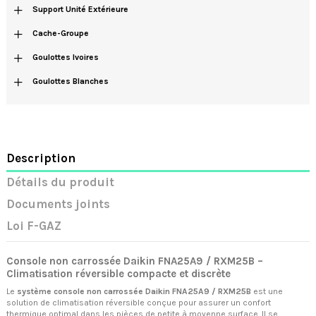
+
Support Unité Extérieure
+
Cache-Groupe
+
Goulottes Ivoires
+
Goulottes Blanches
Description
Détails du produit
Documents joints
Loi F-GAZ
Console non carrossée Daikin FNA25A9 / RXM25B –
Climatisation réversible compacte et discrète
Le
système console non carrossée Daikin FNA25A9 / RXM25B
est une
solution de climatisation réversible conçue pour assurer un confort
thermique optimal dans les pièces de petite à moyenne surface. Il se