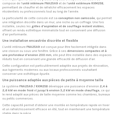
compose de l’
unité intérieure FNA25A9
et de l’
unité extérieure RXM25B
,
permettant de chauffer et de rafraîchir efficacement les espaces
résidentiels ou professionnels tout au long de l’année.
La particularité de cette console est sa
conception non carrossée
, qui permet
une intégration discrète dans un mur, une niche ou un coffrage. Une fois
installée, seules les
grilles d’aspiration et de soufflage restent visibles
,
offrant un rendu esthétique minimaliste tout en conservant une diffusion
d’air performante.
Une installation encastrée discrète et flexible
L’unité intérieure
FNA25A9
est conçue pour être facilement intégrée dans
une cloison ou sous une fenêtre. Grâce à ses
dimensions compactes et à
une profondeur d’environ 200 mm
, elle peut être installée dans des espaces
réduits tout en conservant une grande efficacité de diffusion d’air.
Cette configuration est particulièrement adaptée aux projets de rénovation,
aux logements modernes ou aux locaux professionnels souhaitant
conserver une esthétique épurée.
Une puissance adaptée aux pièces de petite à moyenne taille
Le système
FNA25A9 / RXM25B
développe une puissance d’environ
2,4 à
2,6 kW en mode froid
et
jusqu’à environ 3,2 kW en mode chauffage
, ce qui
le rend adapté aux pièces de taille moyenne comme les chambres, bureaux
ou petits commerces.
Cette capacité permet d’obtenir une montée en température rapide en hiver
et un rafraîchissement efficace en été, tout en maintenant une température
stable dans la pièce.