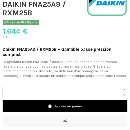
DAIKIN FNA25A9 /
RXM25B
Livré sous 10 à 20 jours
1.644 €
TTC
Daikin FNA25A9 / RXM25B – Gainable basse pression
compact
Le
système Daikin FNA25A9 / RXM25B
est une console non carrossée
réversible conçue pour les petites et moyennes pièces. Grâce à son
installation encastrée discrète, sa diffusion d’air homogène et sa
technologie Inverter, il assure un confort thermique performant toute l’année.
Ajouter au panier