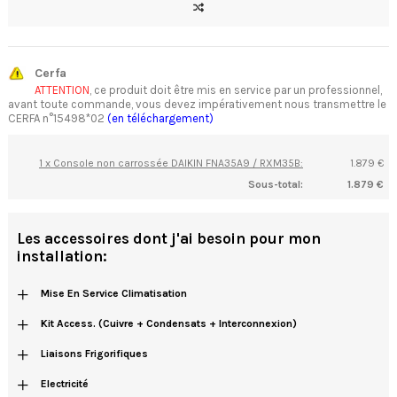
Cerfa
ATTENTION
, ce produit doit être mis en service par un professionnel,
avant toute commande, vous devez impérativement nous transmettre le
CERFA n°15498*02
(en téléchargement)
1 x Console non carrossée DAIKIN FNA35A9 / RXM35B:
1.879 €
Sous-total:
1.879 €
Les accessoires dont j'ai besoin pour mon
installation:
+
Mise En Service Climatisation
+
Kit Access. (cuivre + Condensats + Interconnexion)
+
Liaisons Frigorifiques
+
Electricité