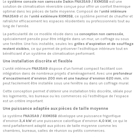
Le
système console non carrossée Daikin FNA35A9 / RXM35B
est une
solution de climatisation réversible conçue pour offrir un confort thermique
optimal dans les pièces de taille moyenne. Composé de l’
unité intérieure
FNA35A9
et de l’
unité extérieure RXM35B
, ce système permet de chauffer et
rafraîchir efficacement les espaces résidentiels ou professionnels tout au
long de l’année.
La particularité de ce modèle réside dans sa
conception non carrossée
,
spécialement pensée pour être intégrée dans un mur, un coffrage ou sous
une fenêtre. Une fois installée, seules les
grilles d’aspiration et de soufflage
restent visibles
, ce qui permet de préserver l’esthétique intérieure tout en
bénéficiant d’un système de climatisation performant.
Une installation discrète et flexible
L’unité intérieure
FNA35A9
dispose d’un format compact facilitant son
intégration dans de nombreux projets d’aménagement. Avec une
profondeur
d’encastrement d’environ 200 mm et une hauteur d’environ 620 mm
, elle
peut facilement être installée sous une fenêtre ou dans un coffrage mural.
Cette conception permet d’obtenir une installation très discrète, idéale pour
les logements, les bureaux ou les commerces où l’esthétique de l’espace
est un critère important.
Une puissance adaptée aux pièces de taille moyenne
Le système
FNA35A9 / RXM35B
développe une puissance frigorifique
d’environ
3,4 kW
et une puissance calorifique d’environ
4,0 kW
, ce qui le
rend parfaitement adapté aux pièces de taille moyenne comme les
chambres, bureaux, salles de réunion ou petits commerces.