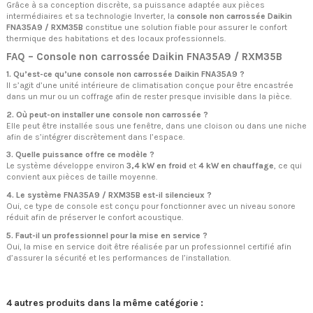
Grâce à sa conception discrète, sa puissance adaptée aux pièces
intermédiaires et sa technologie Inverter, la
console non carrossée Daikin
FNA35A9 / RXM35B
constitue une solution fiable pour assurer le confort
thermique des habitations et des locaux professionnels.
FAQ – Console non carrossée Daikin FNA35A9 / RXM35B
1. Qu’est-ce qu’une console non carrossée Daikin FNA35A9 ?
Il s’agit d’une unité intérieure de climatisation conçue pour être encastrée
dans un mur ou un coffrage afin de rester presque invisible dans la pièce.
2. Où peut-on installer une console non carrossée ?
Elle peut être installée sous une fenêtre, dans une cloison ou dans une niche
afin de s’intégrer discrètement dans l’espace.
3. Quelle puissance offre ce modèle ?
Le système développe environ
3,4 kW en froid
et
4 kW en chauffage
, ce qui
convient aux pièces de taille moyenne.
4. Le système FNA35A9 / RXM35B est-il silencieux ?
Oui, ce type de console est conçu pour fonctionner avec un niveau sonore
réduit afin de préserver le confort acoustique.
5. Faut-il un professionnel pour la mise en service ?
Oui, la mise en service doit être réalisée par un professionnel certifié afin
d’assurer la sécurité et les performances de l’installation.
4 autres produits dans la même catégorie :