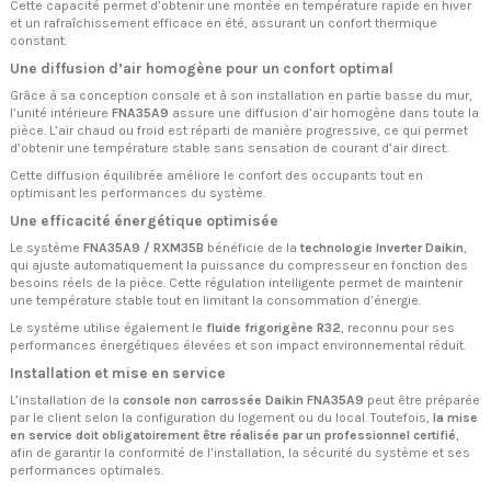
Cette capacité permet d’obtenir une montée en température rapide en hiver
et un rafraîchissement efficace en été, assurant un confort thermique
constant.
Une diffusion d’air homogène pour un confort optimal
Grâce à sa conception console et à son installation en partie basse du mur,
l’unité intérieure
FNA35A9
assure une diffusion d’air homogène dans toute la
pièce. L’air chaud ou froid est réparti de manière progressive, ce qui permet
d’obtenir une température stable sans sensation de courant d’air direct.
Cette diffusion équilibrée améliore le confort des occupants tout en
optimisant les performances du système.
Une efficacité énergétique optimisée
Le système
FNA35A9 / RXM35B
bénéficie de la
technologie Inverter Daikin
,
qui ajuste automatiquement la puissance du compresseur en fonction des
besoins réels de la pièce. Cette régulation intelligente permet de maintenir
une température stable tout en limitant la consommation d’énergie.
Le système utilise également le
fluide frigorigène R32
, reconnu pour ses
performances énergétiques élevées et son impact environnemental réduit.
Installation et mise en service
L’installation de la
console non carrossée Daikin FNA35A9
peut être préparée
par le client selon la configuration du logement ou du local. Toutefois,
la mise
en service doit obligatoirement être réalisée par un professionnel certifié
,
afin de garantir la conformité de l’installation, la sécurité du système et ses
performances optimales.