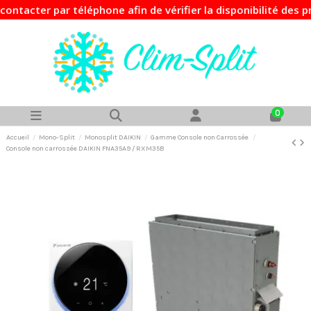
er par téléphone afin de vérifier la disponibilité des prod
0
Accueil
Mono-Split
Monosplit DAIKIN
Gamme Console non Carrossée
Console non carrossée DAIKIN FNA35A9 / RXM35B