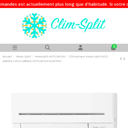
st actuellement plus long que d'habitude. Si votre commande
0
Accueil
Mono-Split
Monosplit MITSUBISHI
Climatiseur mono-split MSZ-
AP60VG / MUZ-AP60VG MITSUBISHI ELECTRIC