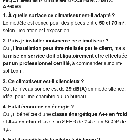
FAQ – Climatiseur Mitsubishi MSZ-AP60VG / MUZ-
AP60VG
1. À quelle surface ce climatiseur est-il adapté ?
Le modèle est conçu pour des pièces entre
50 et 70 m²
,
selon l’isolation et l’exposition.
2. Puis-je installer moi-même ce climatiseur ?
Oui,
l’installation peut être réalisée par le client
, mais
la
mise en service doit obligatoirement être effectuée
par un professionnel certifié
, à commander sur clim-
split.com.
3. Ce climatiseur est-il silencieux ?
Oui, le niveau sonore est de
29 dB(A)
en mode silence,
idéal pour une chambre ou un bureau.
4. Est-il économe en énergie ?
Oui, il bénéficie d’une
classe énergétique A++ en froid
et
A++ en chaud
, avec un SEER de 7,4 et un SCOP de
4,6.
5. Est-il possible de le piloter à distance ?