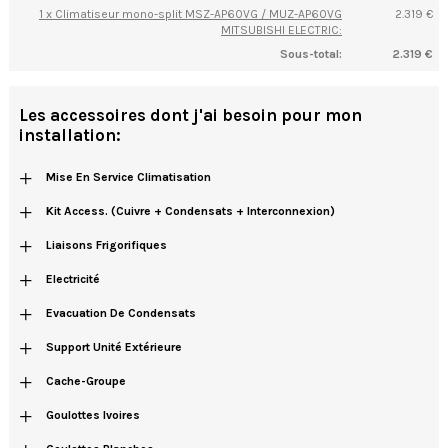
1 x Climatiseur mono-split MSZ-AP60VG / MUZ-AP60VG
2.319 €
MITSUBISHI ELECTRIC:
Sous-total:
2.319 €
Les accessoires dont j'ai besoin pour mon
installation:
+
Mise En Service Climatisation
+
Kit Access. (cuivre + Condensats + Interconnexion)
+
Liaisons Frigorifiques
+
Electricité
+
Evacuation De Condensats
+
Support Unité Extérieure
+
Cache-Groupe
+
Goulottes Ivoires
+