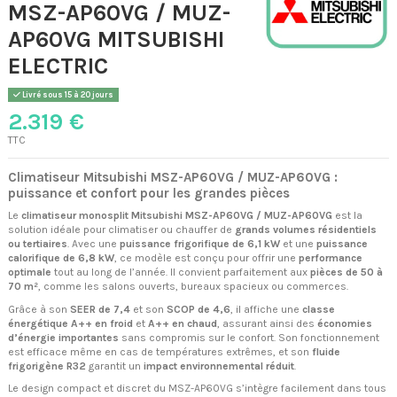
MSZ-AP60VG / MUZ-
AP60VG MITSUBISHI
ELECTRIC
Livré sous 15 à 20 jours
2.319 €
TTC
Climatiseur Mitsubishi MSZ-AP60VG / MUZ-AP60VG :
puissance et confort pour les grandes pièces
Le
climatiseur monosplit Mitsubishi MSZ-AP60VG / MUZ-AP60VG
est la
solution idéale pour climatiser ou chauffer de
grands volumes résidentiels
ou tertiaires
. Avec une
puissance frigorifique de 6,1 kW
et une
puissance
calorifique de 6,8 kW
, ce modèle est conçu pour offrir une
performance
optimale
tout au long de l’année. Il convient parfaitement aux
pièces de 50 à
70 m²
, comme les salons ouverts, bureaux spacieux ou commerces.
Grâce à son
SEER de 7,4
et son
SCOP de 4,6
, il affiche une
classe
énergétique A++ en froid
et
A++ en chaud
, assurant ainsi des
économies
d’énergie importantes
sans compromis sur le confort. Son fonctionnement
est efficace même en cas de températures extrêmes, et son
fluide
frigorigène R32
garantit un
impact environnemental réduit
.
Le design compact et discret du MSZ-AP60VG s’intègre facilement dans tous