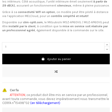
les intérieurs. Côté acoustique, l’unité intérieure émet seulement
à partir de
29 dB(A)
, assurant un fonctionnement
silencieux
, même à pleine puissance.
Grâce à sa
connectivité WiFi en option
, ce modèle peut être piloté à distance
via l’application MELCloud, pour un
contrôle simplifié et intuitif
.
Disponible sur
clim-split.com
, le Mitsubishi MSZ-AP60VG / MUZ-AP60VG peut
être
installé par le client
, à condition que la
mise en service soit réalisée par
un professionnel agréé
, également disponible à la commande sur le site.
Ajouter au panier
Cerfa
ATTENTION
, ce produit doit être mis en service par un professionnel,
avant toute commande, vous devez impérativement nous transmettre le
CERFA n°15498*02
(en téléchargement)