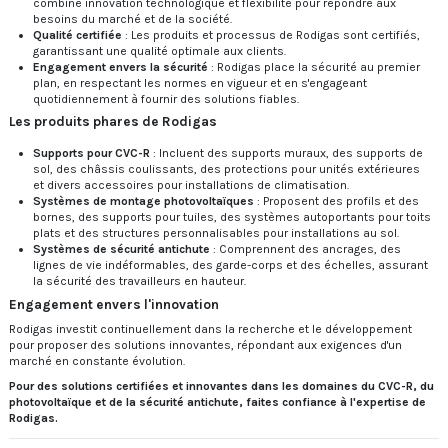
combine innovation technologique et flexibilité pour répondre aux
besoins du marché et de la société.
Qualité certifiée
:
Les produits et processus de Rodigas sont certifiés,
garantissant une qualité optimale aux clients.
​
Engagement envers la sécurité
:
Rodigas place la sécurité au premier
plan, en respectant les normes en vigueur et en s'engageant
quotidiennement à fournir des solutions fiables.
​
Les produits phares de Rodigas
Supports pour CVC-R
:
Incluent des supports muraux, des supports de
sol, des châssis coulissants, des protections pour unités extérieures
et divers accessoires pour installations de climatisation.
​
Systèmes de montage photovoltaïques
:
Proposent des profils et des
bornes, des supports pour tuiles, des systèmes autoportants pour toits
plats et des structures personnalisables pour installations au sol.
​
Systèmes de sécurité antichute
:
Comprennent des ancrages, des
lignes de vie indéformables, des garde-corps et des échelles, assurant
la sécurité des travailleurs en hauteur.
​
Engagement envers l'innovation
Rodigas investit continuellement dans la recherche et le développement
pour proposer des solutions innovantes, répondant aux exigences d'un
marché en constante évolution.
Pour des solutions certifiées et innovantes dans les domaines du CVC-R, du
photovoltaïque et de la sécurité antichute, faites confiance à l'expertise de
Rodigas.