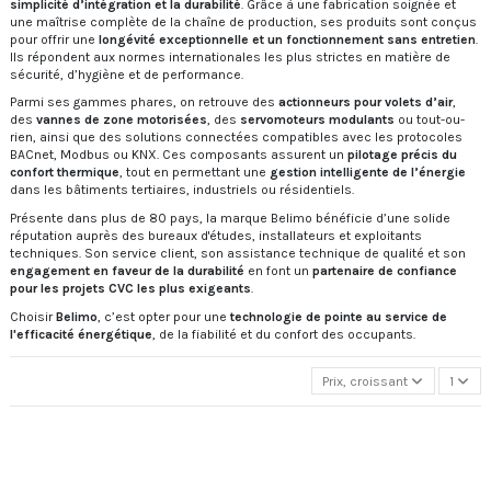
simplicité d’intégration et la durabilité
. Grâce à une fabrication soignée et
une maîtrise complète de la chaîne de production, ses produits sont conçus
pour offrir une
longévité exceptionnelle et un fonctionnement sans entretien
.
Ils répondent aux normes internationales les plus strictes en matière de
sécurité, d’hygiène et de performance.
Parmi ses gammes phares, on retrouve des
actionneurs pour volets d’air
,
des
vannes de zone motorisées
, des
servomoteurs modulants
ou tout-ou-
rien, ainsi que des solutions connectées compatibles avec les protocoles
BACnet, Modbus ou KNX. Ces composants assurent un
pilotage précis du
confort thermique
, tout en permettant une
gestion intelligente de l’énergie
dans les bâtiments tertiaires, industriels ou résidentiels.
Présente dans plus de 80 pays, la marque Belimo bénéficie d’une solide
réputation auprès des bureaux d'études, installateurs et exploitants
techniques. Son service client, son assistance technique de qualité et son
engagement en faveur de la durabilité
en font un
partenaire de confiance
pour les projets CVC les plus exigeants
.
Choisir
Belimo
, c’est opter pour une
technologie de pointe au service de
l'efficacité énergétique
, de la fiabilité et du confort des occupants.
Prix, croissant
1