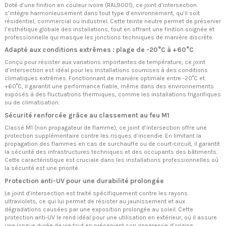
Doté d’une finition en couleur ivoire (RAL9001), ce joint d’intersection
s’intègre harmonieusement dans tout type d’environnement, qu’il soit
résidentiel, commercial ou industriel. Cette teinte neutre permet de préserver
l’esthétique globale des installations, tout en offrant une finition soignée et
professionnelle qui masque les jonctions techniques de manière discrète.
Adapté aux conditions extrêmes : plage de -20°C à +60°C
Conçu pour résister aux variations importantes de température, ce joint
d’intersection est idéal pour les installations soumises à des conditions
climatiques extrêmes. Fonctionnant de manière optimale entre -20°C et
+60°C, il garantit une performance fiable, même dans des environnements
exposés à des fluctuations thermiques, comme les installations frigorifiques
ou de climatisation.
Sécurité renforcée grâce au classement au feu M1
Classé M1 (non propagateur de flamme), ce joint d’intersection offre une
protection supplémentaire contre les risques d’incendie. En limitant la
propagation des flammes en cas de surchauffe ou de court-circuit, il garantit
la sécurité des infrastructures techniques et des occupants des bâtiments.
Cette caractéristique est cruciale dans les installations professionnelles où
la sécurité est une priorité.
Protection anti-UV pour une durabilité prolongée
Le joint d’intersection est traité spécifiquement contre les rayons
ultraviolets, ce qui lui permet de résister au jaunissement et aux
dégradations causées par une exposition prolongée au soleil. Cette
protection anti-UV le rend idéal pour une utilisation en extérieur, où il assure
une longue durée de vie tout en préservant son apparence d’origine.