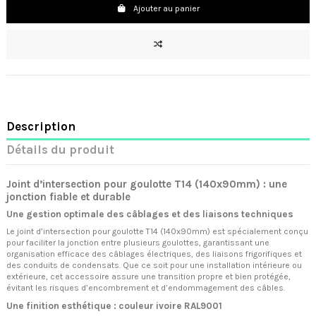
Ajouter au panier
Description
Détails du produit
Joint d’intersection pour goulotte T14 (140x90mm) : une
jonction fiable et durable
Une gestion optimale des câblages et des liaisons techniques
Le joint d’intersection pour goulotte T14 (140x90mm) est spécialement conçu
pour faciliter la jonction entre plusieurs goulottes, garantissant une
organisation efficace des câblages électriques, des liaisons frigorifiques et
des conduits de condensats. Que ce soit pour une installation intérieure ou
extérieure, cet accessoire assure une transition propre et bien protégée,
évitant les risques d’encombrement et d’endommagement des câbles.
Une finition esthétique : couleur ivoire RAL9001