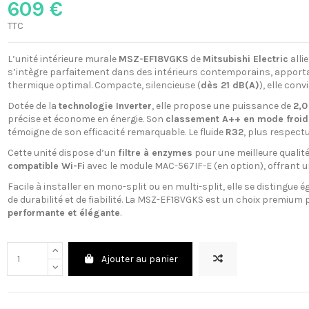
609 €
TTC
L’unité intérieure murale
MSZ-EF18VGKS
de
Mitsubishi Electric
alli
s’intègre parfaitement dans des intérieurs contemporains, apport
thermique optimal. Compacte, silencieuse (
dès 21 dB(A)
), elle co
Dotée de la
technologie Inverter
, elle propose une puissance de
2,0
précise et économe en énergie. Son
classement A++ en mode froid
témoigne de son efficacité remarquable. Le fluide
R32
, plus respect
Cette unité dispose d’un
filtre à enzymes
pour une meilleure qualité d
compatible Wi-Fi
avec le module MAC-567IF-E (en option), offrant u
Facile à installer en mono-split ou en multi-split, elle se distingue 
de durabilité et de fiabilité. La MSZ-EF18VGKS est un choix premium
performante et élégante
.
Ajouter au panier