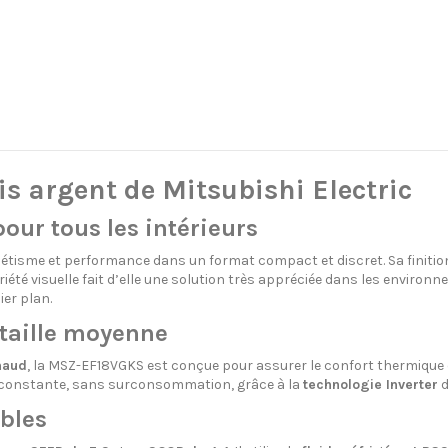
s argent de Mitsubishi Electric
our tous les intérieurs
tisme et performance dans un format compact et discret. Sa finition 
été visuelle fait d’elle une solution très appréciée dans les environ
er plan.
taille moyenne
haud
, la MSZ-EF18VGKS est conçue pour assurer le confort thermique d
e constante, sans surconsommation, grâce à la
technologie Inverter
d
bles