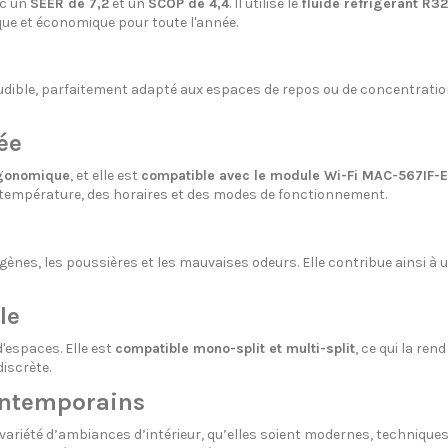
ec un
SEER de 7,2
et un
SCOP de 4,4
. Il utilise le
fluide réfrigérant R32
que et économique pour toute l'année.
dible, parfaitement adapté aux espaces de repos ou de concentration
ée
rgonomique
, et elle est
compatible avec le module Wi-Fi MAC-567IF-E
a température, des horaires et des modes de fonctionnement.
rgènes, les poussières et les mauvaises odeurs. Elle contribue ainsi à u
le
'espaces. Elle est
compatible mono-split et multi-split
, ce qui la re
iscrète.
contemporains
 variété d’ambiances d’intérieur, qu’elles soient modernes, techniqu