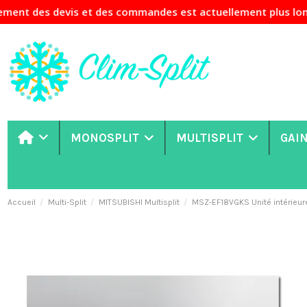
es devis et des commandes est actuellement plus long que d'
MONOSPLIT
MULTISPLIT
GAI
Accueil
Multi-Split
MITSUBISHI Multisplit
MSZ-EF18VGKS Unité intérieur