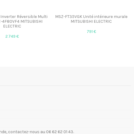
Inverter Réversible Multi
MSZ-FT35VGK Unité intérieure murale
Z-4F80VF4 MITSUBISHI
MITSUBISHI ELECTRIC
ELECTRIC
791 €
2 749 €
de, contactez-nous au 06 62 62 01 43.