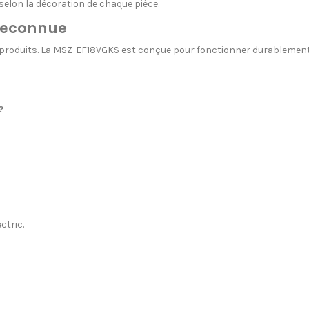
selon la décoration de chaque pièce.
 reconnue
de ses produits. La MSZ-EF18VGKS est conçue pour fonctionner durabl
?
ctric.