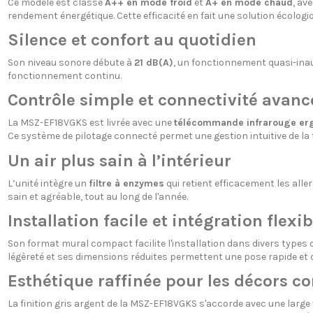
Ce modèle est classé
A++ en mode froid
et
A+ en mode chaud
, av
rendement énergétique. Cette efficacité en fait une solution écologi
Silence et confort au quotidien
Son niveau sonore débute à
21 dB(A)
, un fonctionnement quasi-inau
fonctionnement continu.
Contrôle simple et connectivité avanc
La MSZ-EF18VGKS est livrée avec une
télécommande infrarouge e
Ce système de pilotage connecté permet une gestion intuitive de l
Un air plus sain à l’intérieur
L’unité intègre un
filtre à enzymes
qui retient efficacement les alle
sain et agréable, tout au long de l'année.
Installation facile et intégration flexib
Son format mural compact facilite l'installation dans divers types d
légèreté et ses dimensions réduites permettent une pose rapide et d
Esthétique raffinée pour les décors 
La finition gris argent de la MSZ-EF18VGKS s'accorde avec une large