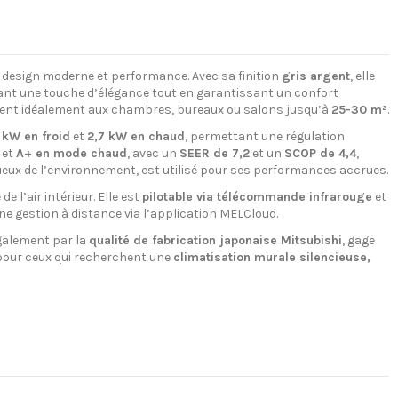
e design moderne et performance. Avec sa finition
gris argent
, elle
ant une touche d’élégance tout en garantissant un confort
nvient idéalement aux chambres, bureaux ou salons jusqu’à
25-30 m²
.
 kW en froid
et
2,7 kW en chaud
, permettant une régulation
et
A+ en mode chaud
, avec un
SEER de 7,2
et un
SCOP de 4,4
,
ueux de l’environnement, est utilisé pour ses performances accrues.
e l’air intérieur. Elle est
pilotable via télécommande infrarouge
et
ne gestion à distance via l’application MELCloud.
également par la
qualité de fabrication japonaise Mitsubishi
, gage
 pour ceux qui recherchent une
climatisation murale silencieuse,