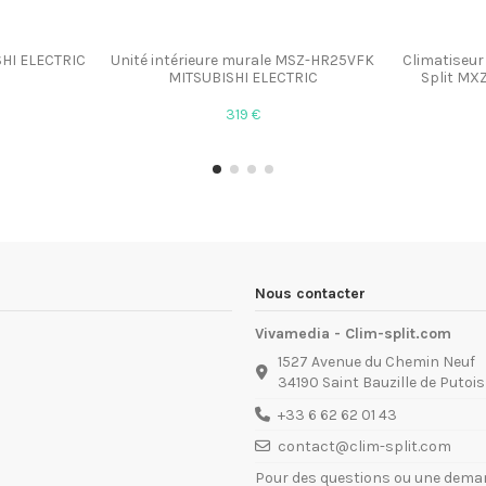
HI ELECTRIC
Unité intérieure murale MSZ-HR25VFK
Climatiseur 
MITSUBISHI ELECTRIC
Split MX
319 €
Nous contacter
Vivamedia - Clim-split.com
1527 Avenue du Chemin Neuf
34190 Saint Bauzille de Putois
+33 6 62 62 01 43
contact@clim-split.com
Pour des questions ou une deman