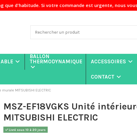
habitude. Si votre commande est urgente, nous vous recomman
BALLON
NABLE
THERMODYNAMIQUE
ACCESSOIRES
CONTACT
e murale MITSUBISHI ELECTRIC
MSZ-EF18VGKS Unité intérieur
MITSUBISHI ELECTRIC
Livré sous 10 à 20 jours