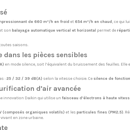
isé
impressionnant de 660 m³/h en froid
et
654 m³/h en chaud
, ce qui l
 et son
balayage automatique vertical et horizontal
permet de
répart
 toutes saisons.
 dans les pièces sensibles
A)
en mode silence, soit l’équivalent du bruissement des feuilles. Elle
as :
25 / 32 / 39 dB(A)
selon la vitesse choisie. Ce
silence de foncti
urification d’air avancée
ne innovation Daikin qui utilise un
faisceau d’électrons à haute vitess
 (composés organiques volatils)
et les
particules fines (PM2.5)
. R
vivant en zone urbaine.
nte