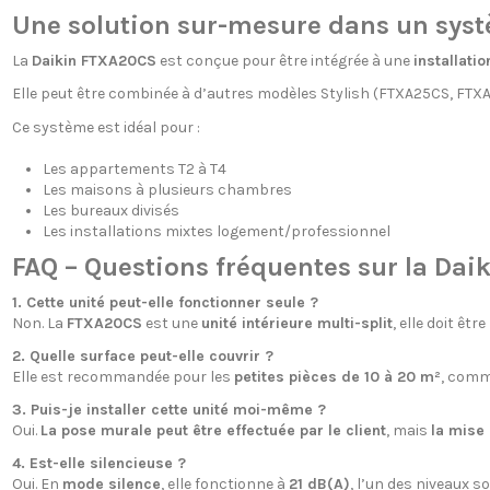
Une solution sur-mesure dans un syst
La
Daikin FTXA20CS
est conçue pour être intégrée à une
installatio
Elle peut être combinée à d’autres modèles Stylish (FTXA25CS, FT
Ce système est idéal pour :
Les appartements T2 à T4
Les maisons à plusieurs chambres
Les bureaux divisés
Les installations mixtes logement/professionnel
FAQ – Questions fréquentes sur la Da
1. Cette unité peut-elle fonctionner seule ?
Non. La
FTXA20CS
est une
unité intérieure multi-split
, elle doit être
2. Quelle surface peut-elle couvrir ?
Elle est recommandée pour les
petites pièces de 10 à 20 m²
, comm
3. Puis-je installer cette unité moi-même ?
Oui.
La pose murale peut être effectuée par le client
, mais
la mise 
4. Est-elle silencieuse ?
Oui. En
mode silence
, elle fonctionne à
21 dB(A)
, l’un des niveaux s