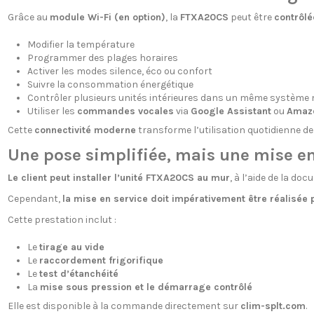
Grâce au
module Wi-Fi (en option)
, la
FTXA20CS
peut être
contrôlé
Modifier la température
Programmer des plages horaires
Activer les modes silence, éco ou confort
Suivre la consommation énergétique
Contrôler plusieurs unités intérieures dans un même système m
Utiliser les
commandes vocales
via
Google Assistant
ou
Amazo
Cette
connectivité moderne
transforme l’utilisation quotidienne de
Une pose simplifiée, mais une mise en 
Le client peut installer l’unité FTXA20CS au mur
, à l’aide de la do
Cependant,
la mise en service doit impérativement être réalisée p
Cette prestation inclut :
Le
tirage au vide
Le
raccordement frigorifique
Le
test d’étanchéité
La
mise sous pression et le démarrage contrôlé
Elle est disponible à la commande directement sur
clim-splt.com
.