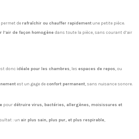
ui permet de
rafraîchir ou chauffer rapidement
une petite pièce.
ir l’air de façon homogène
dans toute la pièce, sans courant d’air
 est donc
idéale pour les chambres
, les
espaces de repos
, ou
onnement
est un gage de
confort permanent
, sans nuisance sonore.
e
pour
détruire virus, bactéries, allergènes, moisissures et
ésultat : un
air plus sain, plus pur, et plus respirable
,