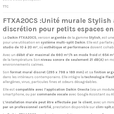
TTC
FTXA20CS :Unité murale Stylish 
discrétion pour petits espaces en
La
Daikin FTXA20CS
, version
argentée
de la gamme
Stylish
, est un
pour une utilisation en
système multi-split Daikin
. Elle est parfait
studio de 10 à 20 m²
, où
esthétique et performance
doivent cohabi
Avec un
débit d’air maximal de 660 m³/h en mode froid
et
654 m³
de la température. Son
niveau sonore de seulement 21 dB(A)
en mo
environnements calmes.
Son
format mural discret (295 x 798 x 189 mm)
et sa
finition ar
dans les intérieurs contemporains. Elle intègre la
technologie Flas
allergènes, virus, particules fines et odeurs désagréables.
Elle est
compatible avec l’application Daikin Onecta
(via un module
smartphone, ou par
commande vocale
avec Google Assistant ou Al
L’installation murale peut être effectuée par le client
, avec un min
par un professionnel certifié
, prestation disponible sur
clim-splt.