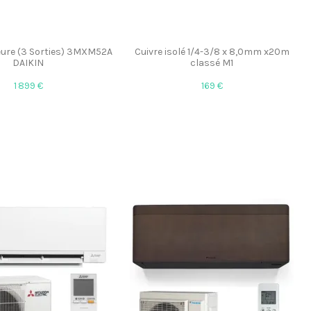
ieure (3 Sorties) 3MXM52A
Cuivre isolé 1/4-3/8 x 8,0mm x20m
DAIKIN
classé M1
1 899 €
169 €