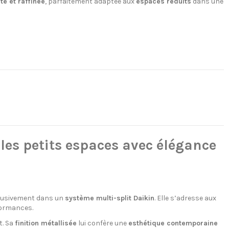
e et raffinée
, parfaitement adaptée aux
espaces réduits
dans une
les petits espaces avec élégance
clusivement dans un
système multi-split Daikin
. Elle s’adresse aux
formances.
t. Sa
finition métallisée
lui confère une
esthétique contemporaine