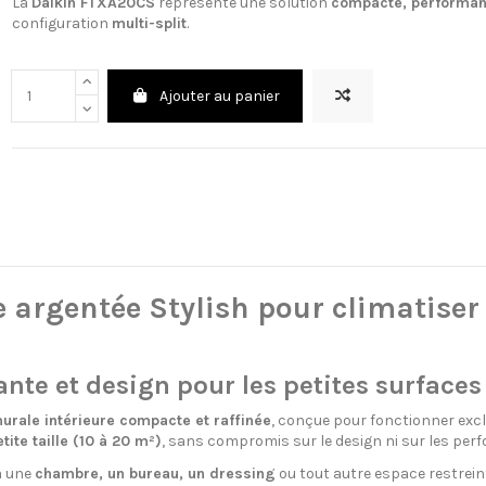
La
Daikin FTXA20CS
représente une solution
compacte, performant
configuration
multi-split
.
Ajouter au panier
argentée Stylish pour climatiser 
te et design pour les petites surfaces
urale intérieure compacte et raffinée
, conçue pour fonctionner ex
ite taille (10 à 20 m²)
, sans compromis sur le design ni sur les per
à une
chambre, un bureau, un dressing
ou tout autre espace restrein