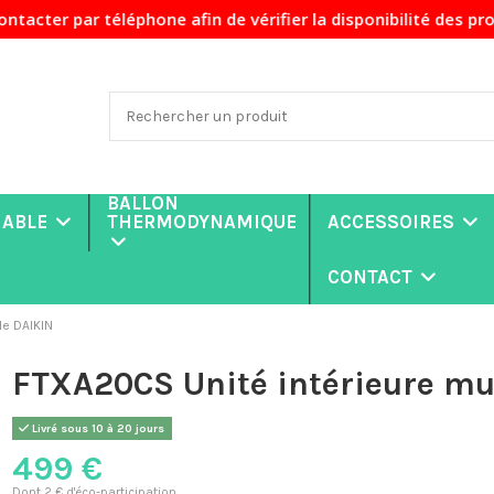
one afin de vérifier la disponibilité des produits avant de
BALLON
NABLE
THERMODYNAMIQUE
ACCESSOIRES
CONTACT
le DAIKIN
FTXA20CS Unité intérieure mu
Livré sous 10 à 20 jours
499 €
Dont 2 € d'éco-participation