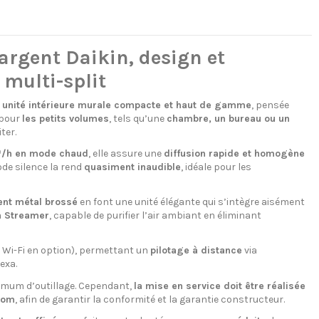
argent Daikin, design et
 multi-split
e
unité intérieure murale compacte et haut de gamme
, pensée
e pour
les petits volumes
, tels qu’une
chambre, un bureau ou un
ter.
/h en mode chaud
, elle assure une
diffusion rapide et homogène
de silence la rend
quasiment inaudible
, idéale pour les
gent métal brossé
en font une unité élégante qui s’intègre aisément
h Streamer
, capable de purifier l’air ambiant en éliminant
 Wi-Fi en option), permettant un
pilotage à distance
via
exa.
imum d’outillage. Cependant,
la mise en service doit être réalisée
com
, afin de garantir la conformité et la garantie constructeur.