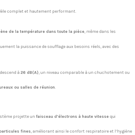
èle complet et hautement performant.
ène de la température dans toute la pièce
, même dans les
quement la puissance de soufflage aux besoins réels, avec des
e descend à
26 dB(A)
, un niveau comparable à un chuchotement ou
reaux ou salles de réunion
.
ystème projette un
faisceau d’électrons à haute vitesse
qui
particules fines
, améliorant ainsi le confort respiratoire et l’hygiène