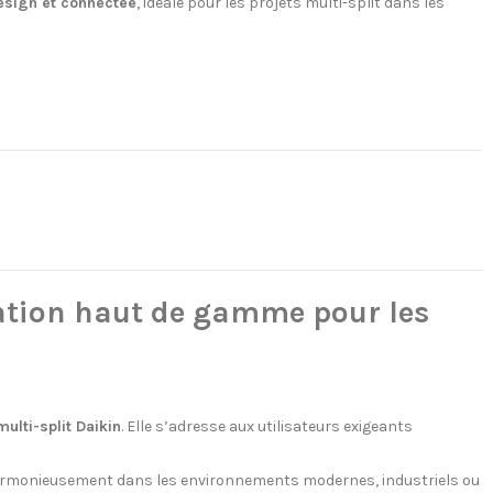
esign et connectée
, idéale pour les projets multi-split dans les
ation haut de gamme pour les
ulti-split Daikin
. Elle s’adresse aux utilisateurs exigeants
 harmonieusement dans les environnements modernes, industriels ou