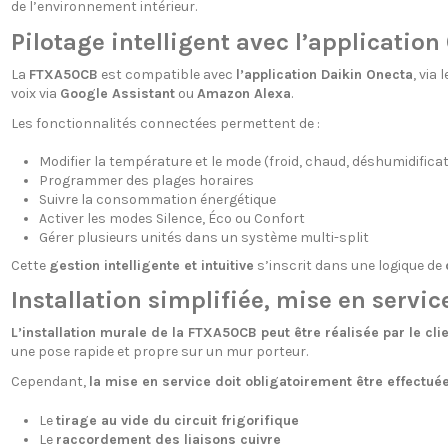
de l’environnement intérieur.
Pilotage intelligent avec l’application
La
FTXA50CB
est compatible avec
l’application Daikin Onecta
, via 
voix via
Google Assistant
ou
Amazon Alexa
.
Les fonctionnalités connectées permettent de :
Modifier la température et le mode (froid, chaud, déshumidificat
Programmer des plages horaires
Suivre la consommation énergétique
Activer les modes Silence, Éco ou Confort
Gérer plusieurs unités dans un système multi-split
Cette
gestion intelligente et intuitive
s’inscrit dans une logique de
Installation simplifiée, mise en servi
L’installation murale de la FTXA50CB peut être réalisée par le cli
une pose rapide et propre sur un mur porteur.
Cependant,
la mise en service doit obligatoirement être effectuée
Le
tirage au vide du circuit frigorifique
Le
raccordement des liaisons cuivre