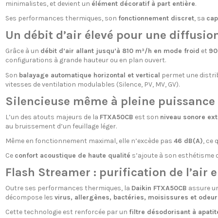
minimalistes, et devient un
élément décoratif à part entière
.
Ses performances thermiques, son
fonctionnement discret
, sa
cap
Un débit d’air élevé pour une diffusion
Grâce à un
débit d’air allant jusqu’à 810 m³/h en mode froid
et
90
configurations à grande hauteur ou en plan ouvert.
Son
balayage automatique horizontal et vertical
permet une distrib
vitesses de ventilation modulables (Silence, PV, MV, GV).
Silencieuse même à pleine puissance
L’un des atouts majeurs de la
FTXA50CB
est son
niveau sonore ex
au bruissement d’un feuillage léger.
Même en fonctionnement maximal, elle n’excède pas
46 dB(A)
, ce
Ce
confort acoustique de haute qualité
s’ajoute à son esthétisme di
Flash Streamer : purification de l’air 
Outre ses performances thermiques, la
Daikin FTXA50CB
assure u
décompose les
virus, allergènes, bactéries, moisissures et odeur
Cette technologie est renforcée par un
filtre désodorisant à apatit