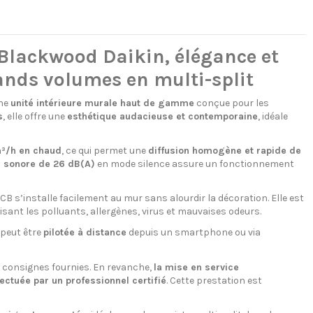
Blackwood Daikin, élégance et
ands volumes en multi-split
une
unité intérieure murale haut de gamme
conçue pour les
s
, elle offre une
esthétique audacieuse et contemporaine
, idéale
³/h en chaud
, ce qui permet une
diffusion homogène et rapide de
u sonore de 26 dB(A)
en mode silence assure un fonctionnement
CB s’installe facilement au mur sans alourdir la décoration. Elle est
ralisant les polluants, allergènes, virus et mauvaises odeurs.
 peut être
pilotée à distance
depuis un smartphone ou via
es consignes fournies. En revanche,
la mise en service
ectuée par un professionnel certifié
. Cette prestation est