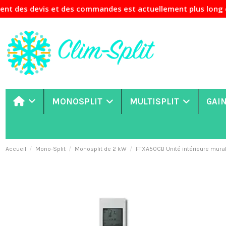
vis et des commandes est actuellement plus long que d'habit
MONOSPLIT
MULTISPLIT
GAI
Accueil
Mono-Split
Monosplit de 2 kW
FTXA50CB Unité intérieure mura