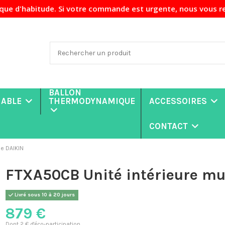
ude. Si votre commande est urgente, nous vous recommandons 
BALLON
NABLE
THERMODYNAMIQUE
ACCESSOIRES
CONTACT
le DAIKIN
FTXA50CB Unité intérieure mu
Livré sous 10 à 20 jours
879 €
Dont 2 € d'éco-participation