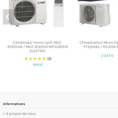
Climatiseur mono-split MSZ-
Climatisation Mono-Sp
AY20VGK / MUZ-AY20VG MITSUBISHI
FTXj20AS / RXJ20A 
ELECTRIC
2 047 €
(2)
989 €
Informations
A propos de nous