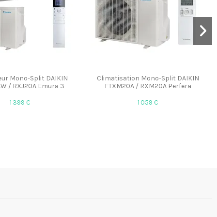
eur Mono-Split DAIKIN
Climatisation Mono-Split DAIKIN
W / RXJ20A Emura 3
FTXM20A / RXM20A Perfera
1 399 €
1 059 €