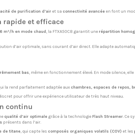
acité de purification d’air
et sa
connectivité avancée
en font un mod
 rapide et efficace
6 m³/h en mode chaud
, la FTXA50CB garantit une
répartition homog
ution d’air optimale, sans courant d’air direct. Elle adapte automati
trêmement bas
, même en fonctionnement élevé. En mode silence, ell
 qui la rend parfaitement adaptée aux
chambres, espaces de repos, bu
scret pour offrir une expérience utilisateur de très haut niveau.
en continu
ne
qualité d’air optimale
grâce à la technologie
Flash Streamer
. Ce s
s
présents dans l’air.
e de titane
, qui capte les
composés organiques volatils (COV)
et les