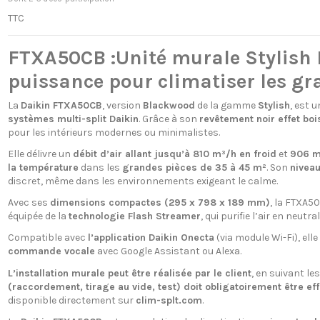
TTC
FTXA50CB :Unité murale Stylish 
puissance pour climatiser les gr
La
Daikin FTXA50CB
, version
Blackwood
de la gamme
Stylish
, est 
systèmes multi-split Daikin
. Grâce à son
revêtement noir effet boi
pour les intérieurs modernes ou minimalistes.
Elle délivre un
débit d’air allant jusqu’à 810 m³/h en froid
et
906 m
la température
dans les
grandes pièces de 35 à 45 m²
. Son
nivea
discret, même dans les environnements exigeant le calme.
Avec ses
dimensions compactes (295 x 798 x 189 mm)
, la FTXA50
équipée de la
technologie Flash Streamer
, qui purifie l’air en neut
Compatible avec
l’application Daikin Onecta
(via module Wi-Fi), elle
commande vocale
avec Google Assistant ou Alexa.
L’installation murale peut être réalisée par le client
, en suivant l
(raccordement, tirage au vide, test) doit obligatoirement être eff
disponible directement sur
clim-splt.com
.