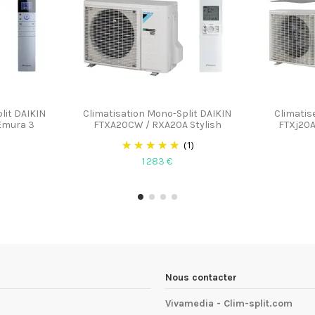
lit DAIKIN
Climatisation Mono-Split DAIKIN
Climatis
Emura 3
FTXA20CW / RXA20A Stylish
FTXj20A
(1)
1 283 €
Nous contacter
Vivamedia - Clim-split.com