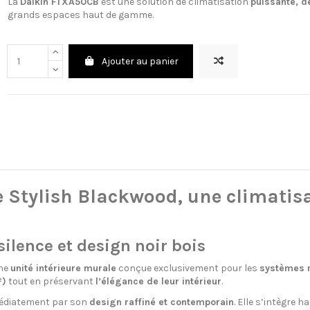
La
Daikin FTXA50CB
est une solution de climatisation
puissante, d
grands espaces haut de gamme.
Ajouter au panier
 Stylish Blackwood, une climatis
silence et design noir bois
une
unité intérieure murale
conçue exclusivement pour les
systèmes m
²)
tout en préservant
l’élégance de leur intérieur
.
médiatement par son
design raffiné et contemporain
. Elle s’intègre