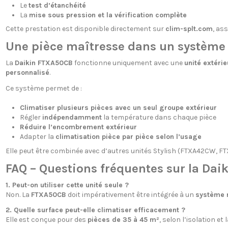
Le
test d’étanchéité
La
mise sous pression et la vérification complète
Cette prestation est disponible directement sur
clim-splt.com
, as
Une pièce maîtresse dans un système 
La
Daikin FTXA50CB
fonctionne uniquement avec une
unité extérie
personnalisé
.
Ce système permet de :
Climatiser plusieurs pièces avec un seul groupe extérieur
Régler
indépendamment
la température dans chaque pièce
Réduire l’encombrement extérieur
Adapter la
climatisation pièce par pièce selon l’usage
Elle peut être combinée avec d’autres unités Stylish (FTXA42CW, F
FAQ – Questions fréquentes sur la Da
1. Peut-on utiliser cette unité seule ?
Non. La
FTXA50CB
doit impérativement être intégrée à un
système m
2. Quelle surface peut-elle climatiser efficacement ?
Elle est conçue pour des
pièces de 35 à 45 m²
, selon l’isolation et