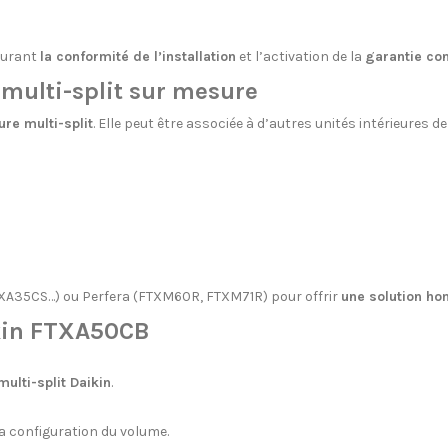
surant
la conformité de l’installation
et l’activation de la
garantie con
multi-split sur mesure
ure multi-split
. Elle peut être associée à d’autres unités intérieure
TXA35CS…) ou Perfera (FTXM60R, FTXM71R) pour offrir
une solution ho
ikin FTXA50CB
ulti-split Daikin
.
 la configuration du volume.