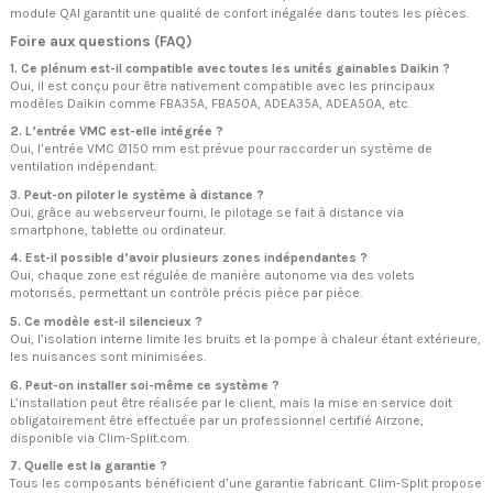
module QAI garantit une qualité de confort inégalée dans toutes les pièces.
Foire aux questions (FAQ)
1. Ce plénum est-il compatible avec toutes les unités gainables Daikin ?
Oui, il est conçu pour être nativement compatible avec les principaux
modèles Daikin comme FBA35A, FBA50A, ADEA35A, ADEA50A, etc.
2. L’entrée VMC est-elle intégrée ?
Oui, l’entrée VMC Ø150 mm est prévue pour raccorder un système de
ventilation indépendant.
3. Peut-on piloter le système à distance ?
Oui, grâce au webserveur fourni, le pilotage se fait à distance via
smartphone, tablette ou ordinateur.
4. Est-il possible d’avoir plusieurs zones indépendantes ?
Oui, chaque zone est régulée de manière autonome via des volets
motorisés, permettant un contrôle précis pièce par pièce.
5. Ce modèle est-il silencieux ?
Oui, l’isolation interne limite les bruits et la pompe à chaleur étant extérieure,
les nuisances sont minimisées.
6. Peut-on installer soi-même ce système ?
L’installation peut être réalisée par le client, mais la mise en service doit
obligatoirement être effectuée par un professionnel certifié Airzone,
disponible via Clim-Split.com.
7. Quelle est la garantie ?
Tous les composants bénéficient d’une garantie fabricant. Clim-Split propose