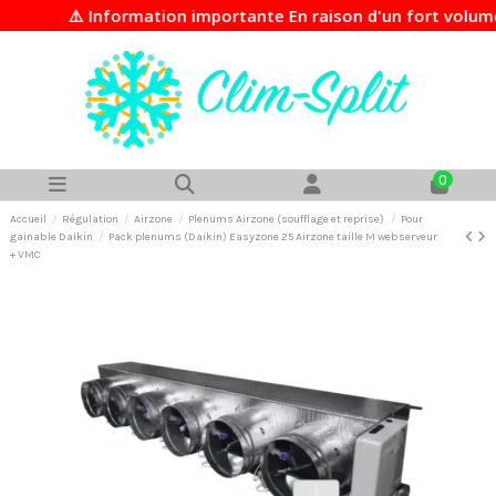
⚠️ Information importante En raison d'un fort volume de 
0
Accueil
Régulation
Airzone
Plenums Airzone (soufflage et reprise)
Pour
gainable Daikin
Pack plenums (Daikin) Easyzone 25 Airzone taille M webserveur
+ VMC