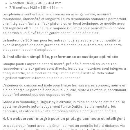
6 sorties : 1638 × 300 × 454 mm
7/8 sorties : 1425 × 515 × 454 mm
Les plénums sont entièrement conçus en acier galvanisé, assurant
robustesse, étanchéité et longévité. Leurs dimensions standards permettent
une intégration facile en faux plafond ou en local technique. Le modèle avec
7/8 registres offre une hauteur majorée (515 mm) pour permettre un nombre
de sorties plus élevé tout en garantissant un bon débit d’air.
La hauteur de 300 mm pour les autres modèles assure une compatibilité
avec la majorité des configurations résidentielles ou tertiaires, sans perte
d’espace ni besoin d’adaptation.
3. Installation simplifiée, performance acoustique optimisée
Chaque pack Easyzone est pré-monté, pré-câblé et testé en usine. Les
raccordements aux gaines sont directs, les volets motorisés sont intégrés à
chaque sortie, et le module de régulation est déjà installé. Cela réduit
significativement le temps de pose sur chantier.
L’intérieur du caisson est isolé pour limiter les nuisances sonores, même en
pleine charge. La pompe à chaleur Daikin, elle, reste à l’extérieur, contribuant
au confort acoustique des espaces de vie.
Grâce à la technologie Plug&Play d’Airzone, la mise en service est rapide : le
système détecte automatiquement l’unité Daikin, les thermostats, les
capteurs, et calibre les volets motorisés selon la configuration choisie.
4. Un webserveur intégré pour un pilotage connecté et intelligent
Le webserveur fourni avec le plénum permet un contrôle total à distance via