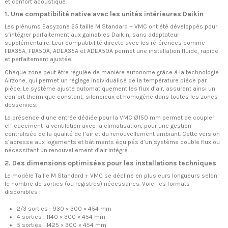
et confort acoustique.
1. Une compatibilité native avec les unités intérieures Daikin
Les plénums Easyzone 25 taille M Standard + VMC ont été développés pour
s’intégrer parfaitement aux gainables Daikin, sans adaptateur
supplémentaire. Leur compatibilité directe avec les références comme
FBA35A, FBA50A, ADEA35A et ADEA50A permet une installation fluide, rapide
et parfaitement ajustée.
Chaque zone peut être régulée de manière autonome grâce à la technologie
Airzone, qui permet un réglage individualisé de la température pièce par
pièce. Le système ajuste automatiquement les flux d’air, assurant ainsi un
confort thermique constant, silencieux et homogène dans toutes les zones
desservies.
La présence d’une entrée dédiée pour la VMC Ø150 mm permet de coupler
efficacement la ventilation avec la climatisation, pour une gestion
centralisée de la qualité de l’air et du renouvellement ambiant. Cette version
s’adresse aux logements et bâtiments équipés d’un système double flux ou
nécessitant un renouvellement d’air intégré.
2. Des dimensions optimisées pour les installations techniques
Le modèle Taille M Standard + VMC se décline en plusieurs longueurs selon
le nombre de sorties (ou registres) nécessaires. Voici les formats
disponibles :
2/3 sorties : 930 × 300 × 454 mm
4 sorties : 1140 × 300 × 454 mm
5 sorties : 1425 × 300 × 454 mm