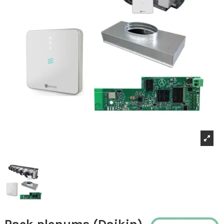
Pack plenums (Daikin)