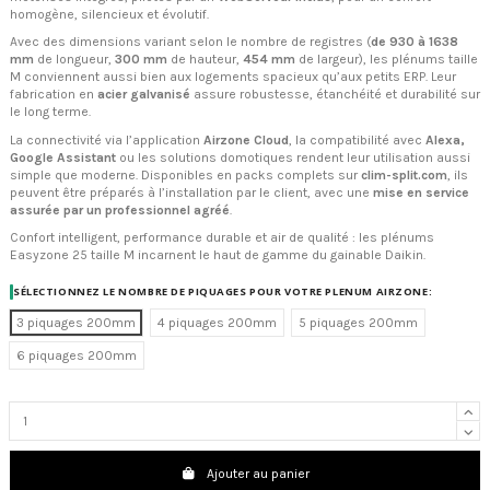
homogène, silencieux et évolutif.
Avec des dimensions variant selon le nombre de registres (
de 930 à 1638
mm
de longueur,
300 mm
de hauteur,
454 mm
de largeur), les plénums taille
M conviennent aussi bien aux logements spacieux qu’aux petits ERP. Leur
fabrication en
acier galvanisé
assure robustesse, étanchéité et durabilité sur
le long terme.
La connectivité via l’application
Airzone Cloud
, la compatibilité avec
Alexa,
Google Assistant
ou les solutions domotiques rendent leur utilisation aussi
simple que moderne. Disponibles en packs complets sur
clim-split.com
, ils
peuvent être préparés à l’installation par le client, avec une
mise en service
assurée par un professionnel agréé
.
Confort intelligent, performance durable et air de qualité : les plénums
Easyzone 25 taille M incarnent le haut de gamme du gainable Daikin.
SÉLECTIONNEZ LE NOMBRE DE PIQUAGES POUR VOTRE PLENUM AIRZONE:
3 piquages 200mm
4 piquages 200mm
5 piquages 200mm
6 piquages 200mm
Ajouter au panier