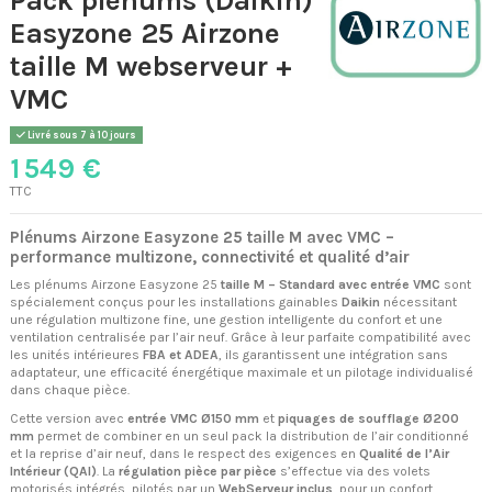
Easyzone 25 Airzone
taille M webserveur +
VMC
Livré sous 7 à 10 jours
1 549 €
TTC
Plénums Airzone Easyzone 25 taille M avec VMC –
performance multizone, connectivité et qualité d’air
Les plénums Airzone Easyzone 25
taille M – Standard avec entrée VMC
sont
spécialement conçus pour les installations gainables
Daikin
nécessitant
une régulation multizone fine, une gestion intelligente du confort et une
ventilation centralisée par l’air neuf. Grâce à leur parfaite compatibilité avec
les unités intérieures
FBA et ADEA
, ils garantissent une intégration sans
adaptateur, une efficacité énergétique maximale et un pilotage individualisé
dans chaque pièce.
Cette version avec
entrée VMC Ø150 mm
et
piquages de soufflage Ø200
mm
permet de combiner en un seul pack la distribution de l’air conditionné
et la reprise d’air neuf, dans le respect des exigences en
Qualité de l’Air
Intérieur (QAI)
. La
régulation pièce par pièce
s’effectue via des volets
motorisés intégrés, pilotés par un
WebServeur inclus
, pour un confort