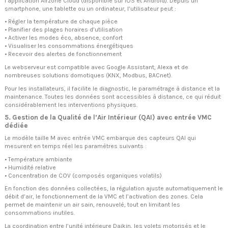
l’application Airzone Cloud (disponible sur iOS et Android). Depuis un
smartphone, une tablette ou un ordinateur, l’utilisateur peut :
• Régler la température de chaque pièce
• Planifier des plages horaires d’utilisation
• Activer les modes éco, absence, confort
• Visualiser les consommations énergétiques
• Recevoir des alertes de fonctionnement
Le webserveur est compatible avec Google Assistant, Alexa et de
nombreuses solutions domotiques (KNX, Modbus, BACnet).
Pour les installateurs, il facilite le diagnostic, le paramétrage à distance et la
maintenance. Toutes les données sont accessibles à distance, ce qui réduit
considérablement les interventions physiques.
5. Gestion de la Qualité de l’Air Intérieur (QAI) avec entrée VMC
dédiée
Le modèle taille M avec entrée VMC embarque des capteurs QAI qui
mesurent en temps réel les paramètres suivants :
• Température ambiante
• Humidité relative
• Concentration de COV (composés organiques volatils)
En fonction des données collectées, la régulation ajuste automatiquement le
débit d’air, le fonctionnement de la VMC et l’activation des zones. Cela
permet de maintenir un air sain, renouvelé, tout en limitant les
consommations inutiles.
La coordination entre l’unité intérieure Daikin, les volets motorisés et le