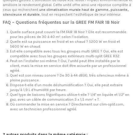
améliore le rendement global. Cette unité offre ainsi une réponse complète à
ceux qui recherchent
une climatisation murale haut de gamme, puissante,
silencieuse et durable
, tout en respectant l’esthétique de leur intérieur.
FAQ – Questions fréquentes sur la GREE FM FAIR 18 Noir
Quelle surface peut couvrir la FM FAIR 18 Noir ? Elle est recommandée
pour les pièces de 30 à 40 m² selon l’isolation.
Quelle est sa puissance en froid et en chaud ? 5200 W en froid et
5600 W en chaud.
Est-elle compatible avec tous les groupes multi GREE ? Oui, elle est
compatible avec tous les groupes extérieurs multi-split GREE R32.
Peut-on l’installer soi-même ? Oui, l’unité peut être installée par le
client, mais la mise en service doit être assurée par un professionnel
agréé.
Quel est son niveau sonore ? De 30 à 44 dB(A), très silencieux même à
pleine puissance.
Dispose-t-elle d’un mode déshumidification ? Oui, elle peut extraire
jusqu’à 1,9 L d’humidité par heure.
Quel type de liaisons frigorifiques utilise-t-elle ? 1/4" en liquide et 1/2" en
gaz, avec un câble de communication 3 x 1,5 mm² + T.
Où commander la mise en service ? Directement sur clim-split.com,
avec un technicien professionnel agréé.
7 autres produits dans la même catégorie :