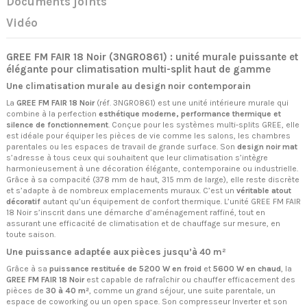
Documents joints
Vidéo
GREE FM FAIR 18 Noir (3NGR0861) : unité murale puissante et
élégante pour climatisation multi-split haut de gamme
Une climatisation murale au design noir contemporain
La
GREE FM FAIR 18 Noir
(réf. 3NGR0861) est une unité intérieure murale qui
combine à la perfection
esthétique moderne, performance thermique et
silence de fonctionnement
. Conçue pour les systèmes multi-splits GREE, elle
est idéale pour équiper les pièces de vie comme les salons, les chambres
parentales ou les espaces de travail de grande surface. Son
design noir mat
s’adresse à tous ceux qui souhaitent que leur climatisation s’intègre
harmonieusement à une décoration élégante, contemporaine ou industrielle.
Grâce à sa compacité (378 mm de haut, 315 mm de large), elle reste discrète
et s’adapte à de nombreux emplacements muraux. C’est un
véritable atout
décoratif
autant qu’un équipement de confort thermique. L’unité GREE FM FAIR
18 Noir s’inscrit dans une démarche d’aménagement raffiné, tout en
assurant une efficacité de climatisation et de chauffage sur mesure, en
toute saison.
Une puissance adaptée aux pièces jusqu’à 40 m²
Grâce à sa
puissance restituée de 5200 W en froid
et
5600 W en chaud
, la
GREE FM FAIR 18 Noir
est capable de rafraîchir ou chauffer efficacement des
pièces de
30 à 40 m²
, comme un grand séjour, une suite parentale, un
espace de coworking ou un open space. Son compresseur Inverter et son