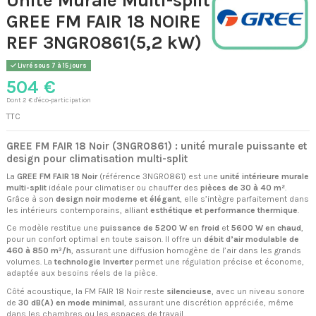
GREE FM FAIR 18 NOIRE
REF 3NGR0861(5,2 kW)
Livré sous 7 à 15 jours
504 €
Dont 2 € d'éco-participation
TTC
GREE FM FAIR 18 Noir (3NGR0861) : unité murale puissante et
design pour climatisation multi-split
La
GREE FM FAIR 18 Noir
(référence 3NGR0861) est une
unité intérieure murale
multi-split
idéale pour climatiser ou chauffer des
pièces de 30 à 40 m²
.
Grâce à son
design noir moderne et élégant
, elle s’intègre parfaitement dans
les intérieurs contemporains, alliant
esthétique et performance thermique
.
Ce modèle restitue une
puissance de 5200 W en froid
et
5600 W en chaud
,
pour un confort optimal en toute saison. Il offre un
débit d’air modulable de
460 à 850 m³/h
, assurant une diffusion homogène de l’air dans les grands
volumes. La
technologie Inverter
permet une régulation précise et économe,
adaptée aux besoins réels de la pièce.
Côté acoustique, la FM FAIR 18 Noir reste
silencieuse
, avec un niveau sonore
de
30 dB(A) en mode minimal
, assurant une discrétion appréciée, même
dans les chambres ou les espaces de travail.