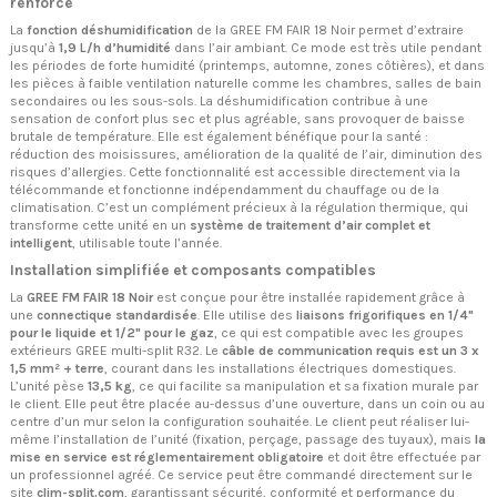
renforcé
La
fonction déshumidification
de la GREE FM FAIR 18 Noir permet d’extraire
jusqu’à
1,9 L/h d’humidité
dans l’air ambiant. Ce mode est très utile pendant
les périodes de forte humidité (printemps, automne, zones côtières), et dans
les pièces à faible ventilation naturelle comme les chambres, salles de bain
secondaires ou les sous-sols. La déshumidification contribue à une
sensation de confort plus sec et plus agréable, sans provoquer de baisse
brutale de température. Elle est également bénéfique pour la santé :
réduction des moisissures, amélioration de la qualité de l’air, diminution des
risques d’allergies. Cette fonctionnalité est accessible directement via la
télécommande et fonctionne indépendamment du chauffage ou de la
climatisation. C’est un complément précieux à la régulation thermique, qui
transforme cette unité en un
système de traitement d’air complet et
intelligent
, utilisable toute l’année.
Installation simplifiée et composants compatibles
La
GREE FM FAIR 18 Noir
est conçue pour être installée rapidement grâce à
une
connectique standardisée
. Elle utilise des
liaisons frigorifiques en 1/4"
pour le liquide et 1/2" pour le gaz
, ce qui est compatible avec les groupes
extérieurs GREE multi-split R32. Le
câble de communication requis est un 3 x
1,5 mm² + terre
, courant dans les installations électriques domestiques.
L’unité pèse
13,5 kg
, ce qui facilite sa manipulation et sa fixation murale par
le client. Elle peut être placée au-dessus d’une ouverture, dans un coin ou au
centre d’un mur selon la configuration souhaitée. Le client peut réaliser lui-
même l’installation de l’unité (fixation, perçage, passage des tuyaux), mais
la
mise en service est réglementairement obligatoire
et doit être effectuée par
un professionnel agréé. Ce service peut être commandé directement sur le
site
clim-split.com
, garantissant sécurité, conformité et performance du