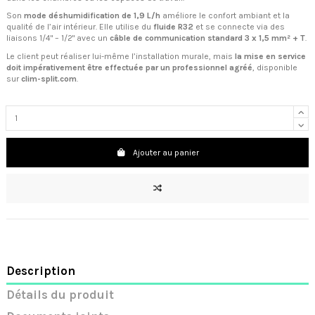
Son
mode déshumidification de 1,9 L/h
améliore le confort ambiant et la
qualité de l’air intérieur. Elle utilise du
fluide R32
et se connecte via des
liaisons 1/4" – 1/2" avec un
câble de communication standard 3 x 1,5 mm² + T
.
Le client peut réaliser lui-même l’installation murale, mais
la mise en service
doit impérativement être effectuée par un professionnel agréé
, disponible
sur
clim-split.com
.
Ajouter au panier
Description
Détails du produit