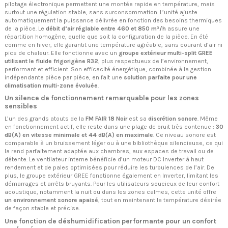
pilotage électronique permettent une montée rapide en température, mais
surtout une régulation stable, sans surconsommation. L’unité ajuste
automatiquement la puissance délivrée en fonction des besoins thermiques
de la pièce. Le
débit d’air réglable entre 460 et 850 m³/h
assure une
répartition homogène, quelle que soit la configuration de la pièce. En été
comme en hiver, elle garantit une température agréable, sans courant d’air ni
pics de chaleur. Elle fonctionne avec un
groupe extérieur multi-split GREE
utilisant le fluide frigorigène R32
, plus respectueux de l’environnement,
performant et efficient. Son efficacité énergétique, combinée à la gestion
indépendante pièce par pièce, en fait une
solution parfaite pour une
climatisation multi-zone évoluée
.
Un silence de fonctionnement remarquable pour les zones
sensibles
L’un des grands atouts de la
FM FAIR 18 Noir
est sa
discrétion sonore
. Même
en fonctionnement actif, elle reste dans une plage de bruit très contenue :
30
dB(A) en vitesse minimale et 44 dB(A) en maximale
. Ce niveau sonore est
comparable à un bruissement léger ou à une bibliothèque silencieuse, ce qui
la rend parfaitement adaptée aux chambres, aux espaces de travail ou de
détente. Le ventilateur interne bénéficie d’un moteur DC Inverter à haut
rendement et de pales optimisées pour réduire les turbulences de l’air. De
plus, le groupe extérieur GREE fonctionne également en Inverter, limitant les
démarrages et arrêts bruyants. Pour les utilisateurs soucieux de leur confort
acoustique, notamment la nuit ou dans les zones calmes, cette unité offre
un environnement sonore apaisé
, tout en maintenant la température désirée
de façon stable et précise.
Une fonction de déshumidification performante pour un confort