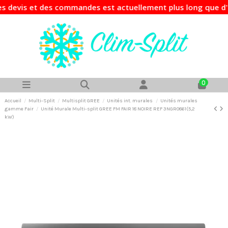
evis et des commandes est actuellement plus long que d'hab
0
Accueil
Multi-Split
Multisplit GREE
Unités int. murales
Unités murales
gamme Fair
Unité Murale Multi-split GREE FM FAIR 18 NOIRE REF 3NGR0861(5,2
kW)