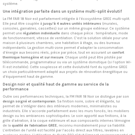
système.
Une intégration parfaite dans un système multi-split évolutif
La FM FAIR 18 Noir est parfaitement intégrée à l’écosystème GREE multi-split.
Elle peut être couplée à
jusqu’à 4 autres unités intérieures
(murales,
consoles, gainables, cassettes) sur un même groupe extérieur. Ce système
permet une
régulation individuelle
dans chaque pièce : température, mode
de fonctionnement, vitesse de ventilation. C’est la solution idéale pour une
maison à plusieurs chambres, une habitation à étage, ou des bureaux
indépendants. La gestion multi-zone permet d’adapter la consommation
d’énergie aux besoins réels, pièce par pièce, tout en assurant un
confort
thermique homogène et sur mesure
. Chaque unité peut être pilotée par
télécommande, programmateur ou via un système domotique (si l’option Wi-
Fi est installée). Cette souplesse et cette évolutivité font du système GREE
un choix particulièrement adapté aux projets de rénovation énergétique ou
d’équipement haut de gamme.
Design noir et qualité haut de gamme au service de la
performance
Outre ses performances techniques, la FM FAIR 18 Noir se distingue par son
design soigné et contemporain
. Sa finition noire, sobre et élégante, lui
permet de s’intégrer dans des intérieurs modernes, minimalistes ou
industriels. Elle s’accorde parfaitement avec les murs foncés, les mobiliers
design ou les ambiances sophistiquées. Le soin apporté aux finitions, à la
grille d’aération, à la coque extérieure et aux composants internes témoigne
de la
qualité de fabrication GREE
, reconnu mondialement pour sa fiabilité.
L’entretien de l’unité est facilité par l’accès direct aux filtres, lavables en
quelques gestes. L’utilisation du fluide R32 réduit l’impact environnemental et