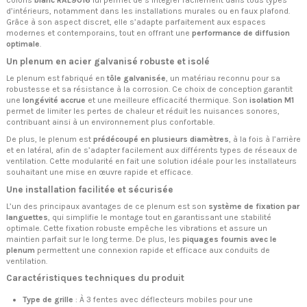
d’intérieurs, notamment dans les installations murales ou en faux plafond.
Grâce à son aspect discret, elle s’adapte parfaitement aux espaces
modernes et contemporains, tout en offrant une
performance de diffusion
optimale
.
Un plenum en acier galvanisé robuste et isolé
Le plenum est fabriqué en
tôle galvanisée
, un matériau reconnu pour sa
robustesse et sa résistance à la corrosion. Ce choix de conception garantit
une
longévité accrue
et une meilleure efficacité thermique. Son
isolation M1
permet de limiter les pertes de chaleur et réduit les nuisances sonores,
contribuant ainsi à un environnement plus confortable.
De plus, le plenum est
prédécoupé en plusieurs diamètres
, à la fois à l’arrière
et en latéral, afin de s’adapter facilement aux différents types de réseaux de
ventilation. Cette modularité en fait une solution idéale pour les installateurs
souhaitant une mise en œuvre rapide et efficace.
Une installation facilitée et sécurisée
L’un des principaux avantages de ce plenum est son
système de fixation par
languettes
, qui simplifie le montage tout en garantissant une stabilité
optimale. Cette fixation robuste empêche les vibrations et assure un
maintien parfait sur le long terme. De plus, les
piquages fournis avec le
plenum
permettent une connexion rapide et efficace aux conduits de
ventilation.
Caractéristiques techniques du produit
Type de grille
: À 3 fentes avec déflecteurs mobiles pour une