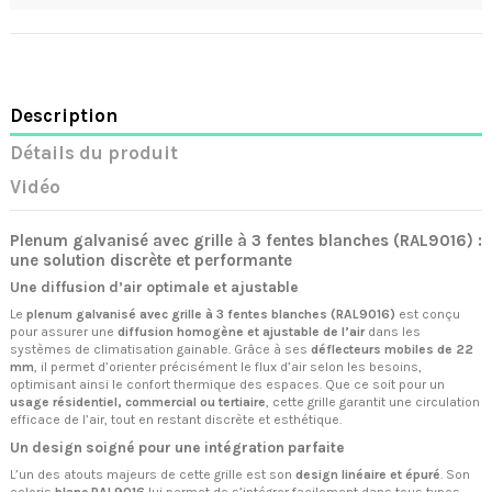
Description
Détails du produit
Vidéo
Plenum galvanisé avec grille à 3 fentes blanches (RAL9016) :
une solution discrète et performante
Une diffusion d’air optimale et ajustable
Le
plenum galvanisé avec grille à 3 fentes blanches (RAL9016)
est conçu
pour assurer une
diffusion homogène et ajustable de l’air
dans les
systèmes de climatisation gainable. Grâce à ses
déflecteurs mobiles de 22
mm
, il permet d’orienter précisément le flux d’air selon les besoins,
optimisant ainsi le confort thermique des espaces. Que ce soit pour un
usage résidentiel, commercial ou tertiaire
, cette grille garantit une circulation
efficace de l’air, tout en restant discrète et esthétique.
Un design soigné pour une intégration parfaite
L’un des atouts majeurs de cette grille est son
design linéaire et épuré
. Son
coloris
blanc RAL9016
lui permet de s’intégrer facilement dans tous types