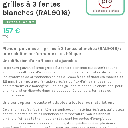
grilles à 3 fentes
blanches (RAL9016)
Livré sous 3 à 7 jours
157 €
TTC
Plenum galvanisé + grilles à 3 fentes blanches (RAL9016) :
une solution performante et esthétique
Une diffusion d’air efficace et ajustable
Le
plenum galvanisé avec grilles à 3 fentes blanches (RAL9016)
est une
solution de diffusion d’air conçue pour optimiser la circulation de l’air dans
les systèmes de climatisation gainable. Grâce à ses
déflecteurs mobiles de
22 mm
, il permet une orientation précise du flux d’air, garantissant un
confort thermique homogène. Son design linéaire en fait un choix idéal pour
une installation discrète dans les espaces résidentiels, tertiaires ou
commerciaux.
Une conception robuste et adaptée à toutes les installations
Ce plenum est fabriqué en
tôle galvanisée
, un matériau résistant qui protège
contre la corrosion et les variations de température. Son
isolation M1
améliore l’efficacité thermique en réduisant les pertes d’énergie et en
limitant les nuisances sonores. De plus, il est
prédécoupé en plusieurs
diamètres
à l’arrière et en latéral, facilitant son adaptation aux différents