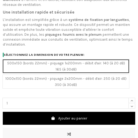
réseaux de ventilation.
Une installation rapide et sécurisée
L’installation est simplifiée grâce à un
système de fixation par languettes
,
qui assure un montage rapide et robuste. Ce dispositif permet un maintien
solide et empêche toute vibration susceptible d’altérer le confort
d’utilisation. De plus, les
piquages fournis avec le plenum
permettent une
connexion immédiate aux conduits de ventilation, optimisant ainsi le temps
d’installation.
SÉLECTIONNEZ LA DIMENSION DE VOTRE PLENUM:
500x150 (bords 22mm) - piquage 1x200mm - débit d'air: 140 (à 20 dB)
165 (à 30dB)
1000x150 (bords 22mm) - piquage 2x200mm - débit d'air: 250 (à 20 dB)
350 (à 30dB)
Ajouter au panier