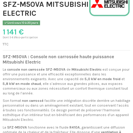
SFZ-M50VA MITSUBISHI
ELECTRIC
Livré sous 10 à 20 jours
1 141 €
Dont 5 € d'éco-participation
TTC
SFZ-M50VA : Console non carrossée haute puissance
Mitsubishi Electric
La
console non carrossée SFZ-M50VA
de
Mitsubishi Electric
est conçue pour
offrir une puissance et une efficacité exceptionnelles dans les
environnements exigeants. Avec une capacité de
5,0 kW en mode froid
et
5,8 kW en mode chaud
, elle s’adresse aux grandes pièces, aux espaces
commerciaux ou aux zones nécessitant un confort thermique constant tout
au long de l’année.
Son format
non carrossé
facilite une intégration discrète derrière un habillage
personnalisé ou dans un aménagement existant, tout en conservant l’accès
à toutes ses fonctionnalités. Ce design permet de préserver l’harmonie
esthétique d’un intérieur tout en bénéficiant des performances d’un appareil
Mitsubishi Electric.
La
SFZ-M50VA
fonctionne avec le fluide
R410A
, garantissant une diffusion
optimale de la chaleur et de la fraîcheur. Elle dispose d’une
ventilation à