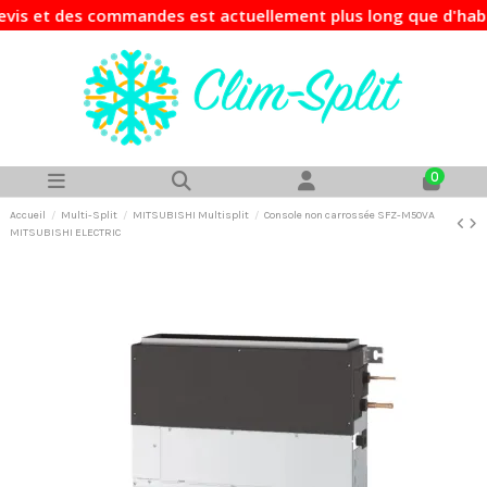
 et des commandes est actuellement plus long que d'habitude
0
Accueil
Multi-Split
MITSUBISHI Multisplit
Console non carrossée SFZ-M50VA
MITSUBISHI ELECTRIC