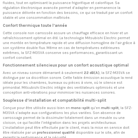
fluides, tout en optimisant la puissance frigorifique et calorifique. Sa
régulation électronique avancée permet d’adapter en permanence la
puissance délivrée en fonction des besoins, ce qui se traduit par un confort
stable et une consommation maîtrisée.
Confort thermique toute l’année
Cette console non carrossée assure un chauffage efficace en hiver et un
rafraîchissement optimal en été. La technologie Mitsubishi Electric permet
une montée en température rapide et une diffusion homogène de l’air grâce à
son système double flux. Même en cas de températures extérieures
extrêmes, la SFZ-M35VA conserve ses performances, garantissant un
confort constant.
Fonctionnement silencieux pour un confort acoustique optimal
Avec un niveau sonore démarrant à seulement
22 dB(A)
, la SFZ-M35VA se
distingue par sa discrétion sonore. Cette faible émission acoustique la rend
idéale pour les chambres, bureaux ou pièces à vivre, où le silence est
primordial. Mitsubishi Electric intègre des ventilateurs optimisés et une
conception anti-vibrations pour minimiser les nuisances sonores.
Souplesse d’installation et compatibilité multi-split
Conçue pour être utilisée aussi bien en
mono-split
qu’en
multi-split
, la SFZ-
M35VA s’adapte aux configurations les plus variées. Son absence de
carrossage permet de la dissimuler totalement dans un meuble ou une
cloison, ce qui facilite l’intégration dans les projets architecturaux.
L’installation peut être effectuée par le client, mais la mise en service doit
être réalisée par un
professionnel qualifié
disponible sur le site, afin de
garantir la performance et la sécurité.