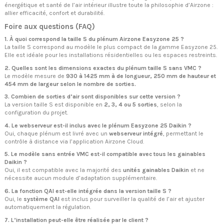
énergétique et santé de l’air intérieur illustre toute la philosophie d’Airzone :
allier efficacité, confort et durabilité.
Foire aux questions (FAQ)
1. À quoi correspond la taille S du plénum Airzone Easyzone 25 ?
La taille S correspond au modèle le plus compact de la gamme Easyzone 25.
Elle est idéale pour les installations résidentielles ou les espaces restreints.
2. Quelles sont les dimensions exactes du plénum taille S sans VMC ?
Le modèle mesure de
930 à 1425 mm à de longueur, 250 mm de hauteur et
454 mm de largeur selon le nombre de sorties.
3. Combien de sorties d’air sont disponibles sur cette version ?
La version taille S est disponible en
2, 3, 4 ou 5 sorties
, selon la
configuration du projet.
4. Le webserveur est-il inclus avec le plénum Easyzone 25 Daikin ?
Oui, chaque plénum est livré avec un
webserveur intégré
, permettant le
contrôle à distance via l’application Airzone Cloud.
5. Le modèle sans entrée VMC est-il compatible avec tous les gainables
Daikin ?
Oui, il est compatible avec la majorité des
unités gainables Daikin
et ne
nécessite aucun module d’adaptation supplémentaire.
6. La fonction QAI est-elle intégrée dans la version taille S ?
Oui, le
système QAI
est inclus pour surveiller la qualité de l’air et ajuster
automatiquement la régulation.
7. L’installation peut-elle être réalisée par le client ?