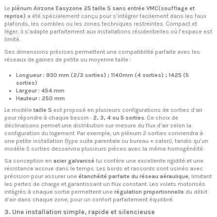
Le
plénum Airzone Easyzone 25 taille S sans entrée VMC(soufflage et
reprise)
a été spécialement conçu pour s’intégrer facilement dans les faux
plafonds, les combles ou les zones techniques restreintes. Compact et
léger, il s’adapte parfaitement aux installations résidentielles où l’espace est
limité.
Ses dimensions précises permettent une compatibilité parfaite avec les
réseaux de gaines de petite ou moyenne taille :
Longueur : 930 mm (2/3 sorties) ; 1140mm (4 sorties) ; 1425 (5
sorties)
Largeur : 454 mm
Hauteur : 250 mm
Le modèle
taille S
est proposé en plusieurs configurations de sorties d’air
pour répondre à chaque besoin :
2, 3, 4 ou 5 sorties
. Ce choix de
déclinaisons permet une distribution sur mesure du flux d’air selon la
configuration du logement. Par exemple, un plénum 2 sorties conviendra à
une petite installation (type suite parentale ou bureau + salon), tandis qu’un
modèle 5 sorties desservira plusieurs pièces avec la même homogénéité.
Sa conception en
acier galvanisé
lui confère une excellente rigidité et une
résistance accrue dans le temps. Les bords et raccords sont usinés avec
précision pour assurer une
étanchéité parfaite du réseau aéraulique
, limitant
les pertes de charge et garantissant un flux constant. Les volets motorisés
intégrés à chaque sortie permettent une
régulation proportionnelle
du débit
d’air dans chaque zone, pour un confort parfaitement équilibré.
3. Une installation simple, rapide et silencieuse