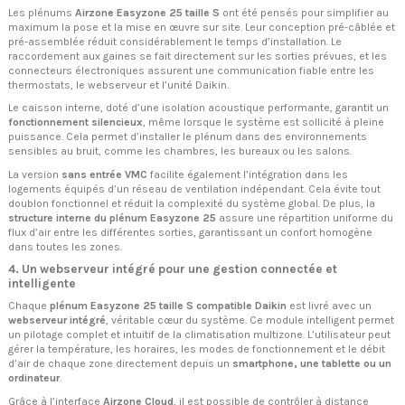
Les plénums
Airzone Easyzone 25 taille S
ont été pensés pour simplifier au
maximum la pose et la mise en œuvre sur site. Leur conception pré-câblée et
pré-assemblée réduit considérablement le temps d’installation. Le
raccordement aux gaines se fait directement sur les sorties prévues, et les
connecteurs électroniques assurent une communication fiable entre les
thermostats, le webserveur et l’unité Daikin.
Le caisson interne, doté d’une isolation acoustique performante, garantit un
fonctionnement silencieux
, même lorsque le système est sollicité à pleine
puissance. Cela permet d’installer le plénum dans des environnements
sensibles au bruit, comme les chambres, les bureaux ou les salons.
La version
sans entrée VMC
facilite également l’intégration dans les
logements équipés d’un réseau de ventilation indépendant. Cela évite tout
doublon fonctionnel et réduit la complexité du système global. De plus, la
structure interne du plénum Easyzone 25
assure une répartition uniforme du
flux d’air entre les différentes sorties, garantissant un confort homogène
dans toutes les zones.
4. Un webserveur intégré pour une gestion connectée et
intelligente
Chaque
plénum Easyzone 25 taille S compatible Daikin
est livré avec un
webserveur intégré
, véritable cœur du système. Ce module intelligent permet
un pilotage complet et intuitif de la climatisation multizone. L’utilisateur peut
gérer la température, les horaires, les modes de fonctionnement et le débit
d’air de chaque zone directement depuis un
smartphone, une tablette ou un
ordinateur
.
Grâce à l’interface
Airzone Cloud
, il est possible de contrôler à distance