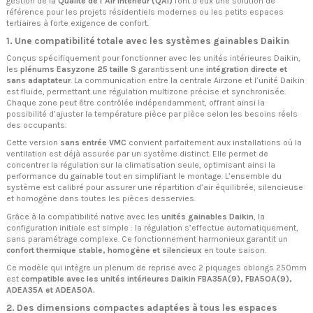
gestion de la
Qualité de l’Air Intérieur (QAI)
font d’eux une solution de
référence pour les projets résidentiels modernes ou les petits espaces
tertiaires à forte exigence de confort.
1. Une compatibilité totale avec les systèmes gainables Daikin
Conçus spécifiquement pour fonctionner avec les unités intérieures Daikin,
les
plénums Easyzone 25 taille S
garantissent une
intégration directe et
sans adaptateur
. La communication entre la centrale Airzone et l’unité Daikin
est fluide, permettant une régulation multizone précise et synchronisée.
Chaque zone peut être contrôlée indépendamment, offrant ainsi la
possibilité d’ajuster la température pièce par pièce selon les besoins réels
des occupants.
Cette version
sans entrée VMC
convient parfaitement aux installations où la
ventilation est déjà assurée par un système distinct. Elle permet de
concentrer la régulation sur la climatisation seule, optimisant ainsi la
performance du gainable tout en simplifiant le montage. L’ensemble du
système est calibré pour assurer une répartition d’air équilibrée, silencieuse
et homogène dans toutes les pièces desservies.
Grâce à la compatibilité native avec les
unités gainables Daikin
, la
configuration initiale est simple : la régulation s’effectue automatiquement,
sans paramétrage complexe. Ce fonctionnement harmonieux garantit un
confort thermique stable, homogène et silencieux
en toute saison.
Ce modèle qui intègre un plenum de reprise avec 2 piquages oblongs 250mm
est
compatible avec les unités intérieures Daikin FBA35A(9), FBA5OA(9),
ADEA35A et ADEA50A.
2. Des dimensions compactes adaptées à tous les espaces