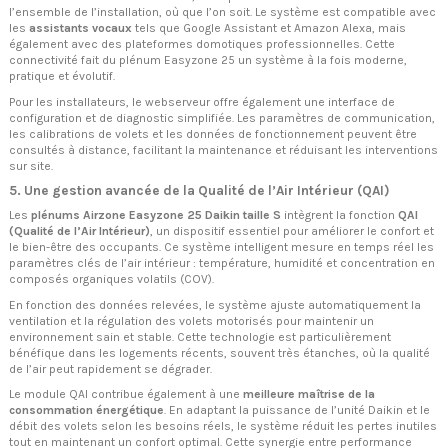
l’ensemble de l’installation, où que l’on soit. Le système est compatible avec
les
assistants vocaux
tels que Google Assistant et Amazon Alexa, mais
également avec des plateformes domotiques professionnelles. Cette
connectivité fait du plénum Easyzone 25 un système à la fois moderne,
pratique et évolutif.
Pour les installateurs, le webserveur offre également une interface de
configuration et de diagnostic simplifiée. Les paramètres de communication,
les calibrations de volets et les données de fonctionnement peuvent être
consultés à distance, facilitant la maintenance et réduisant les interventions
sur site.
5. Une gestion avancée de la Qualité de l’Air Intérieur (QAI)
Les
plénums Airzone Easyzone 25 Daikin taille S
intègrent la fonction
QAI
(Qualité de l’Air Intérieur)
, un dispositif essentiel pour améliorer le confort et
le bien-être des occupants. Ce système intelligent mesure en temps réel les
paramètres clés de l’air intérieur : température, humidité et concentration en
composés organiques volatils (COV).
En fonction des données relevées, le système ajuste automatiquement la
ventilation et la régulation des volets motorisés pour maintenir un
environnement sain et stable. Cette technologie est particulièrement
bénéfique dans les logements récents, souvent très étanches, où la qualité
de l’air peut rapidement se dégrader.
Le module QAI contribue également à une
meilleure maîtrise de la
consommation énergétique
. En adaptant la puissance de l’unité Daikin et le
débit des volets selon les besoins réels, le système réduit les pertes inutiles
tout en maintenant un confort optimal. Cette synergie entre performance