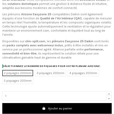
les
solutions domotiques
permet une gestion à distance fluide et intuitive,
adaptée aux besoins modernes de confort connecté.
Les plénums
Airzone Easyzone 25
compatibles Daikin sont également
équipés d’une fonction de
Qualité de l’Air Intérieur (QAI)
, capable de mesurer
en temps réel l’humidité, la température et les composés organiques volatils.
Cette technologie ajuste automatiquement la ventilation et la régulation pour
maintenir un environnement sain, confortable et équilibré tout au long de
l’année.
Disponibles sur
clim-split.com
, les
plénums Easyzone 25 Daikin
sont livrés
en
packs complets avec webserveur inclus
, prêts à être installés et mis en
service par un professionnel agréé. Alliance parfaite entre
performance,
connectivité et bien-être
, ils représentent la solution idéale pour une
climatisation gainable haut de gamme et durable.
SÉLECTIONNEZ LE NOMBRE DE PIQUAGES POUR VOTRE PLENUM AIRZONE:
2 piquages 200mm
3 piquages 200mm
4 piquages 200mm
5 piquages 200mm
Ajouter au panier