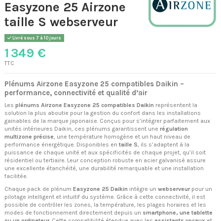
Easyzone 25 Airzone
taille S webserveur
Livré sous 7 à 10 jours
1 349 €
TTC
Plénums Airzone Easyzone 25 compatibles Daikin –
performance, connectivité et qualité d’air
Les
plénums Airzone Easyzone 25 compatibles Daikin
représentent la
solution la plus aboutie pour la gestion du confort dans les installations
gainables de la marque japonaise. Conçus pour s’intégrer parfaitement aux
unités intérieures Daikin, ces plénums garantissent une
régulation
multizone précise
, une température homogène et un haut niveau de
performance énergétique. Disponibles en
taille S
, ils s’adaptent à la
puissance de chaque unité et aux spécificités de chaque projet, qu’il soit
résidentiel ou tertiaire. Leur conception robuste en acier galvanisé assure
une excellente étanchéité, une durabilité remarquable et une installation
facilitée.
Chaque pack de plénum
Easyzone 25 Daikin
intègre un
webserveur
pour un
pilotage intelligent et intuitif du système. Grâce à cette connectivité, il est
possible de contrôler les zones, la température, les plages horaires et les
modes de fonctionnement directement depuis un
smartphone, une tablette
ou un ordinateur
. Cette compatibilité étendue avec les
assistants vocaux
et