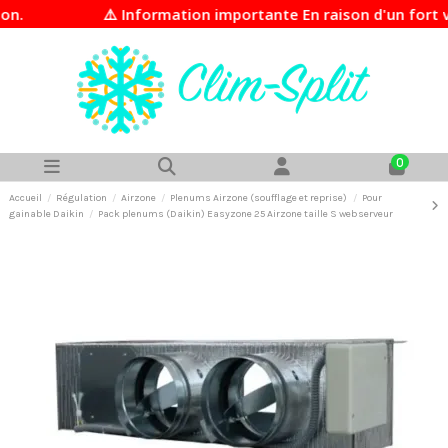
⚠️ Information importante En raison d'un fort volume
0
Accueil
Régulation
Airzone
Plenums Airzone (soufflage et reprise)
Pour
gainable Daikin
Pack plenums (Daikin) Easyzone 25 Airzone taille S webserveur