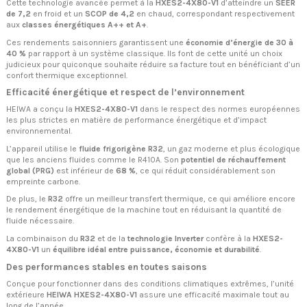
Cette technologie avancée permet à la
HXES2-4X80-V1
d’atteindre un
SEER
de 7,2
en froid et un
SCOP de 4,2
en chaud, correspondant respectivement
aux
classes énergétiques A++ et A+
.
Ces rendements saisonniers garantissent une
économie d’énergie de 30 à
40 %
par rapport à un système classique. Ils font de cette unité un choix
judicieux pour quiconque souhaite réduire sa facture tout en bénéficiant d’un
confort thermique exceptionnel.
Efficacité énergétique et respect de l’environnement
HEIWA a conçu la
HXES2-4X80-V1
dans le respect des normes européennes
les plus strictes en matière de performance énergétique et d’impact
environnemental.
L’appareil utilise le
fluide frigorigène R32
, un gaz moderne et plus écologique
que les anciens fluides comme le R410A. Son
potentiel de réchauffement
global (PRG)
est inférieur de
68 %
, ce qui réduit considérablement son
empreinte carbone.
De plus, le
R32
offre un meilleur transfert thermique, ce qui améliore encore
le rendement énergétique de la machine tout en réduisant la quantité de
fluide nécessaire.
La combinaison du
R32
et de la
technologie Inverter
confère à la
HXES2-
4X80-V1
un
équilibre idéal entre puissance, économie et durabilité
.
Des performances stables en toutes saisons
Conçue pour fonctionner dans des conditions climatiques extrêmes, l’unité
extérieure
HEIWA HXES2-4X80-V1
assure une efficacité maximale tout au
long de l’année.