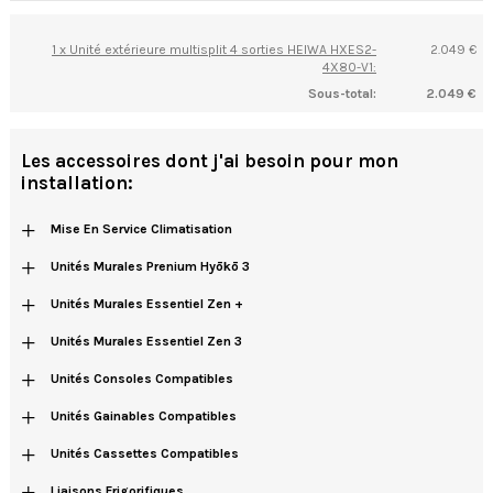
1 x Unité extérieure multisplit 4 sorties HEIWA HXES2-
2.049 €
4X80-V1:
Sous-total:
2.049 €
Les accessoires dont j'ai besoin pour mon
installation:
+
Mise En Service Climatisation
+
Unités Murales Prenium Hyōkō 3
+
Unités Murales Essentiel Zen +
+
Unités Murales Essentiel Zen 3
+
Unités Consoles Compatibles
+
Unités Gainables Compatibles
+
Unités Cassettes Compatibles
+
Liaisons Frigorifiques