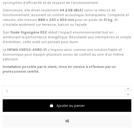
synonymes d’efficacité et de respect de l’environnement.
Silencieuse, elle émet seulement
44 à 58 dB(A)
selon la vitesse de
fonctionnement, assurant un confort acoustique remarquable. Compacte et
robuste, elle mesure
889 x 340 x 654 mm
pour un poids de
51 kg
, et
s’installe aisément sur terrasse, balcon ou façade.
Son
fluide frigorigène R32
réduit l’impact environnemental tout en
améliorant la performance énergétique. Résistante aux intempéries et simple
d’entretien, cette unité est pensée pour durer.
La
HEIWA HXES2-4X80-V1
s’impose ainsi comme une solution fiable et
économique pour équiper plusieurs zones de confort au sein d’un même
bâtiment.
Installation possible par le client, mise en service à effectuer par un
professionnel certifié.
Ajouter au panier