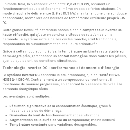
En
mode froid
, la puissance varie entre
2,3 et 11,0 kW
, assurant un
fonctionnement souple et économe, même en cas de fortes chaleurs. En
mode chaud
, elle délivre entre
2,8 et 10,3 kW
, maintenant une chaleur douce
et constante, même lors des baisses de température extérieure jusqu’à
–15
°C
.
Cette grande flexibilité est rendue possible par le
compresseur Inverter DC
haute efficacité
, qui ajuste en continu la vitesse de rotation selon la
demande. Le système évite ainsi les cycles marche/arrêt traditionnels,
responsables de surconsommation et d’usure prématurée.
Grâce à cette modulation précise, la température ambiante reste
stable au
demi-degré près
, garantissant un
confort homogène
dans toutes les pièces,
quelles que soient les conditions climatiques.
Technologie Inverter DC : performance et économie d’énergie
Le
système Inverter DC
constitue le cœur technologique de l’unité
HEIWA
HXES2-4X80-V1
. Contrairement à un compresseur conventionnel, il
fonctionne de manière progressive, en adaptant la puissance délivrée à la
demande énergétique réelle.
Les avantages sont multiples :
Réduction significative de la consommation électrique
, grâce à
l’absence de pics de démarrage.
Diminution du bruit de fonctionnement
et des vibrations.
Augmentation de la durée de vie du compresseur
, moins sollicité.
Température constante
sans variations désagréables.