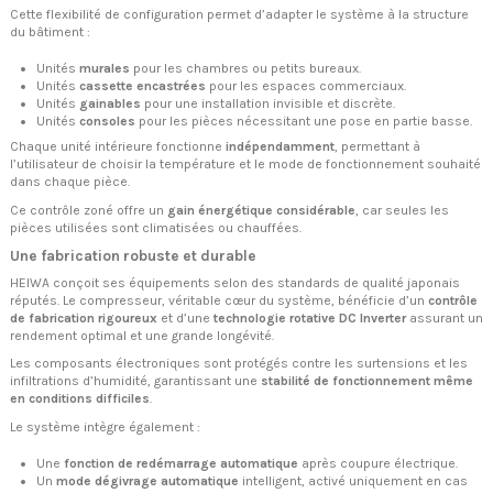
Cette flexibilité de configuration permet d’adapter le système à la structure
du bâtiment :
Unités
murales
pour les chambres ou petits bureaux.
Unités
cassette encastrées
pour les espaces commerciaux.
Unités
gainables
pour une installation invisible et discrète.
Unités
consoles
pour les pièces nécessitant une pose en partie basse.
Chaque unité intérieure fonctionne
indépendamment
, permettant à
l’utilisateur de choisir la température et le mode de fonctionnement souhaité
dans chaque pièce.
Ce contrôle zoné offre un
gain énergétique considérable
, car seules les
pièces utilisées sont climatisées ou chauffées.
Une fabrication robuste et durable
HEIWA conçoit ses équipements selon des standards de qualité japonais
réputés. Le compresseur, véritable cœur du système, bénéficie d’un
contrôle
de fabrication rigoureux
et d’une
technologie rotative DC Inverter
assurant un
rendement optimal et une grande longévité.
Les composants électroniques sont protégés contre les surtensions et les
infiltrations d’humidité, garantissant une
stabilité de fonctionnement même
en conditions difficiles
.
Le système intègre également :
Une
fonction de redémarrage automatique
après coupure électrique.
Un
mode dégivrage automatique
intelligent, activé uniquement en cas