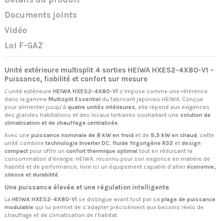
Documents joints
Vidéo
Loi F-GAZ
Unité extérieure multisplit 4 sorties HEIWA HXES2-4X80-V1 –
Puissance, fiabilité et confort sur mesure
L’unité extérieure
HEIWA HXES2-4X80-V1
s’impose comme une référence
dans la gamme
Multisplit Essentiel
du fabricant japonais HEIWA. Conçue
pour alimenter jusqu’à
quatre unités intérieures
, elle répond aux exigences
des grandes habitations et des locaux tertiaires souhaitant une
solution de
climatisation et de chauffage centralisée
.
Avec une
puissance nominale de 8 kW en froid
et de
9,5 kW en chaud
, cette
unité combine
technologie Inverter DC
,
fluide frigorigène R32
et
design
compact
pour offrir un
confort thermique optimal
tout en réduisant la
consommation d’énergie. HEIWA, reconnu pour son exigence en matière de
fiabilité et de performance, livre ici un équipement capable d’allier
économie,
silence et durabilité
.
Une puissance élevée et une régulation intelligente
La
HEIWA HXES2-4X80-V1
se distingue avant tout par sa
plage de puissance
modulable
qui lui permet de s’adapter précisément aux besoins réels de
chauffage et de climatisation de l’habitat.