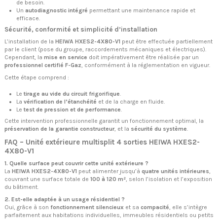
de besoin.
Un
autodiagnostic intégré
permettant une maintenance rapide et
efficace.
Sécurité, conformité et simplicité d’installation
L’installation de la
HEIWA HXES2-4X80-V1
peut être effectuée partiellement
par le client (pose du groupe, raccordements mécaniques et électriques).
Cependant, la
mise en service
doit impérativement être réalisée par un
professionnel certifié F-Gaz
, conformément à la réglementation en vigueur.
Cette étape comprend :
Le
tirage au vide du circuit frigorifique
.
La
vérification de l’étanchéité
et de la charge en fluide.
Le
test de pression et de performance
.
Cette intervention professionnelle garantit un fonctionnement optimal, la
préservation de la garantie constructeur
, et la
sécurité du système
.
FAQ – Unité extérieure multisplit 4 sorties HEIWA HXES2-
4X80-V1
1. Quelle surface peut couvrir cette unité extérieure ?
La
HEIWA HXES2-4X80-V1
peut alimenter jusqu’à
quatre unités intérieures
,
couvrant une surface totale de
100 à 120 m²
, selon l’isolation et l’exposition
du bâtiment.
2. Est-elle adaptée à un usage résidentiel ?
Oui, grâce à son
fonctionnement silencieux
et sa
compacité
, elle s’intègre
parfaitement aux habitations individuelles, immeubles résidentiels ou petits