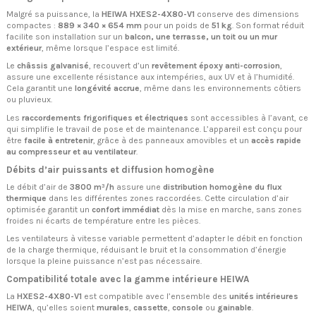
Malgré sa puissance, la
HEIWA HXES2-4X80-V1
conserve des dimensions
compactes :
889 × 340 × 654 mm
pour un poids de
51 kg
. Son format réduit
facilite son installation sur un
balcon, une terrasse, un toit ou un mur
extérieur
, même lorsque l’espace est limité.
Le
châssis galvanisé
, recouvert d’un
revêtement époxy anti-corrosion
,
assure une excellente résistance aux intempéries, aux UV et à l’humidité.
Cela garantit une
longévité accrue
, même dans les environnements côtiers
ou pluvieux.
Les
raccordements frigorifiques et électriques
sont accessibles à l’avant, ce
qui simplifie le travail de pose et de maintenance. L’appareil est conçu pour
être
facile à entretenir
, grâce à des panneaux amovibles et un
accès rapide
au compresseur et au ventilateur
.
Débits d’air puissants et diffusion homogène
Le débit d’air de
3800 m³/h
assure une
distribution homogène du flux
thermique
dans les différentes zones raccordées. Cette circulation d’air
optimisée garantit un
confort immédiat
dès la mise en marche, sans zones
froides ni écarts de température entre les pièces.
Les ventilateurs à vitesse variable permettent d’adapter le débit en fonction
de la charge thermique, réduisant le bruit et la consommation d’énergie
lorsque la pleine puissance n’est pas nécessaire.
Compatibilité totale avec la gamme intérieure HEIWA
La
HXES2-4X80-V1
est compatible avec l’ensemble des
unités intérieures
HEIWA
, qu’elles soient
murales
,
cassette
,
console
ou
gainable
.