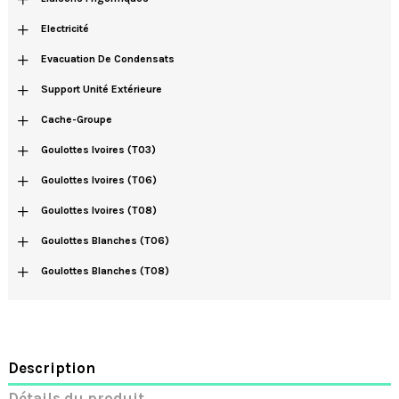
+
Electricité
+
Evacuation De Condensats
+
Support Unité Extérieure
+
Cache-Groupe
+
Goulottes Ivoires (T03)
+
Goulottes Ivoires (T06)
+
Goulottes Ivoires (T08)
+
Goulottes Blanches (T06)
+
Goulottes Blanches (T08)
Description
Détails du produit