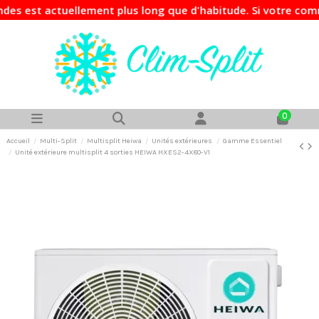
actuellement plus long que d'habitude. Si votre commande es
0
Accueil
Multi-Split
Multisplit Heiwa
Unités extérieures
Gamme Essentiel
Unité extérieure multisplit 4 sorties HEIWA HXES2-4X80-V1