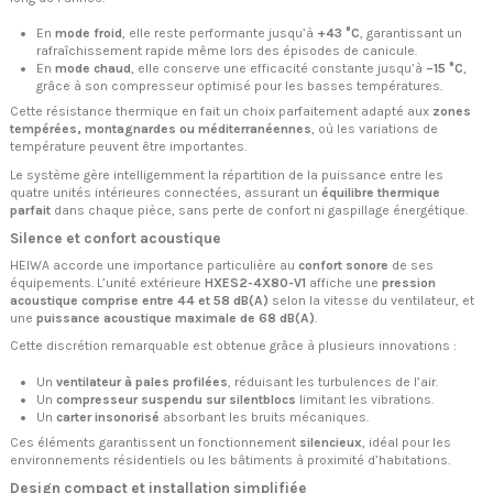
En
mode froid
, elle reste performante jusqu’à
+43 °C
, garantissant un
rafraîchissement rapide même lors des épisodes de canicule.
En
mode chaud
, elle conserve une efficacité constante jusqu’à
–15 °C
,
grâce à son compresseur optimisé pour les basses températures.
Cette résistance thermique en fait un choix parfaitement adapté aux
zones
tempérées, montagnardes ou méditerranéennes
, où les variations de
température peuvent être importantes.
Le système gère intelligemment la répartition de la puissance entre les
quatre unités intérieures connectées, assurant un
équilibre thermique
parfait
dans chaque pièce, sans perte de confort ni gaspillage énergétique.
Silence et confort acoustique
HEIWA accorde une importance particulière au
confort sonore
de ses
équipements. L’unité extérieure
HXES2-4X80-V1
affiche une
pression
acoustique comprise entre 44 et 58 dB(A)
selon la vitesse du ventilateur, et
une
puissance acoustique maximale de 68 dB(A)
.
Cette discrétion remarquable est obtenue grâce à plusieurs innovations :
Un
ventilateur à pales profilées
, réduisant les turbulences de l’air.
Un
compresseur suspendu sur silentblocs
limitant les vibrations.
Un
carter insonorisé
absorbant les bruits mécaniques.
Ces éléments garantissent un fonctionnement
silencieux
, idéal pour les
environnements résidentiels ou les bâtiments à proximité d’habitations.
Design compact et installation simplifiée