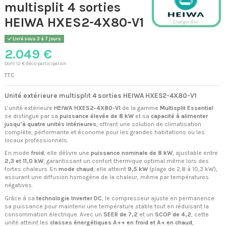
multisplit 4 sorties
HEIWA HXES2-4X80-V1
Livré sous 3 à 7 jours
2.049 €
Dont 12 € d'éco-participation
TTC
Unité extérieure multisplit 4 sorties HEIWA HXES2-4X80-V1
L’unité extérieure
HEIWA HXES2-4X80-V1
de la gamme
Multisplit Essentiel
se distingue par sa
puissance élevée de 8 kW
et sa
capacité à alimenter
jusqu’à quatre unités intérieures
, offrant une solution de climatisation
complète, performante et économe pour les grandes habitations ou les
locaux professionnels.
En mode
froid
, elle délivre une
puissance nominale de 8 kW
, ajustable entre
2,3 et 11,0 kW
, garantissant un confort thermique optimal même lors des
fortes chaleurs. En
mode chaud
, elle atteint
9,5 kW
(plage de 2,8 à 10,3 kW),
assurant une diffusion homogène de la chaleur, même par températures
négatives.
Grâce à sa
technologie Inverter DC
, le compresseur ajuste en permanence
sa puissance pour maintenir une température stable tout en réduisant la
consommation électrique. Avec un
SEER de 7,2
et un
SCOP de 4,2
, cette
unité atteint les
classes énergétiques A++ en froid et A+ en chaud
,