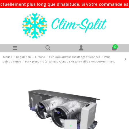
llement plus long que d'habitude. Si votre commande est urg
0
Accueil
Régulation
Airzone
Plenums Airzone (soufflage et reprise)
Pour
gainable Gree
Pack plenums (Gree) Easyzone 25 Airzone taille S webserveur + VMC