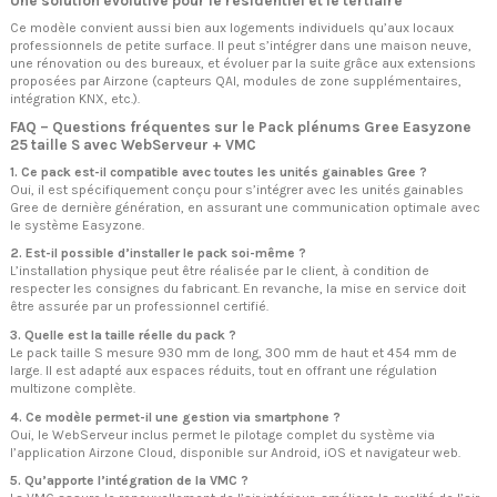
Une solution évolutive pour le résidentiel et le tertiaire
Ce modèle convient aussi bien aux logements individuels qu’aux locaux
professionnels de petite surface. Il peut s’intégrer dans une maison neuve,
une rénovation ou des bureaux, et évoluer par la suite grâce aux extensions
proposées par Airzone (capteurs QAI, modules de zone supplémentaires,
intégration KNX, etc.).
FAQ – Questions fréquentes sur le Pack plénums Gree Easyzone
25 taille S avec WebServeur + VMC
1. Ce pack est-il compatible avec toutes les unités gainables Gree ?
Oui, il est spécifiquement conçu pour s’intégrer avec les unités gainables
Gree de dernière génération, en assurant une communication optimale avec
le système Easyzone.
2. Est-il possible d’installer le pack soi-même ?
L’installation physique peut être réalisée par le client, à condition de
respecter les consignes du fabricant. En revanche, la mise en service doit
être assurée par un professionnel certifié.
3. Quelle est la taille réelle du pack ?
Le pack taille S mesure 930 mm de long, 300 mm de haut et 454 mm de
large. Il est adapté aux espaces réduits, tout en offrant une régulation
multizone complète.
4. Ce modèle permet-il une gestion via smartphone ?
Oui, le WebServeur inclus permet le pilotage complet du système via
l’application Airzone Cloud, disponible sur Android, iOS et navigateur web.
5. Qu’apporte l’intégration de la VMC ?