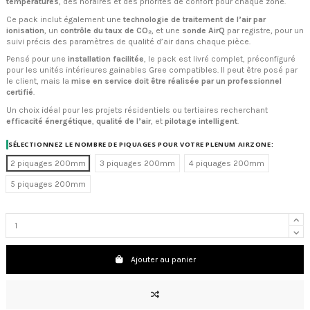
températures
, des horaires et des priorités de confort pour chaque zone.
Ce pack inclut également une
technologie de traitement de l’air par
ionisation
, un
contrôle du taux de CO₂
, et une
sonde AirQ
par registre, pour un
suivi précis des paramètres de qualité d’air dans chaque pièce.
Pensé pour une
installation facilitée
, le pack est livré complet, préconfiguré
pour les unités intérieures gainables Gree compatibles. Il peut être posé par
le client, mais la
mise en service doit être réalisée par un professionnel
certifié
.
Un choix idéal pour les projets résidentiels ou tertiaires recherchant
efficacité énergétique
,
qualité de l’air
, et
pilotage intelligent
.
SÉLECTIONNEZ LE NOMBRE DE PIQUAGES POUR VOTRE PLENUM AIRZONE:
2 piquages 200mm
3 piquages 200mm
4 piquages 200mm
5 piquages 200mm
Ajouter au panier