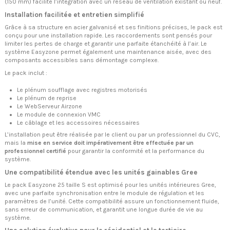
(150 mm) facilite l’intégration avec un réseau de ventilation existant ou neuf.
Installation facilitée et entretien simplifié
Grâce à sa structure en acier galvanisé et ses finitions précises, le pack est
conçu pour une installation rapide. Les raccordements sont pensés pour
limiter les pertes de charge et garantir une parfaite étanchéité à l’air. Le
système Easyzone permet également une maintenance aisée, avec des
composants accessibles sans démontage complexe.
Le pack inclut :
Le plénum soufflage avec registres motorisés
Le plénum de reprise
Le WebServeur Airzone
Le module de connexion VMC
Le câblage et les accessoires nécessaires
L’installation peut être réalisée par le client ou par un professionnel du CVC,
mais la
mise en service doit impérativement être effectuée par un
professionnel certifié
pour garantir la conformité et la performance du
système.
Une compatibilité étendue avec les unités gainables Gree
Le pack Easyzone 25 taille S est optimisé pour les unités intérieures Gree,
avec une parfaite synchronisation entre le module de régulation et les
paramètres de l’unité. Cette compatibilité assure un fonctionnement fluide,
sans erreur de communication, et garantit une longue durée de vie au
système.