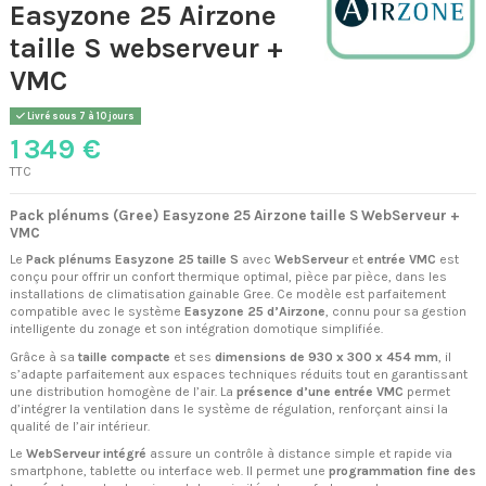
Easyzone 25 Airzone
taille S webserveur +
VMC
Livré sous 7 à 10 jours
1 349 €
TTC
Pack plénums (Gree) Easyzone 25 Airzone taille S WebServeur +
VMC
Le
Pack plénums Easyzone 25 taille S
avec
WebServeur
et
entrée VMC
est
conçu pour offrir un confort thermique optimal, pièce par pièce, dans les
installations de climatisation gainable Gree. Ce modèle est parfaitement
compatible avec le système
Easyzone 25 d’Airzone
, connu pour sa gestion
intelligente du zonage et son intégration domotique simplifiée.
Grâce à sa
taille compacte
et ses
dimensions de 930 x 300 x 454 mm
, il
s’adapte parfaitement aux espaces techniques réduits tout en garantissant
une distribution homogène de l’air. La
présence d’une entrée VMC
permet
d’intégrer la ventilation dans le système de régulation, renforçant ainsi la
qualité de l’air intérieur.
Le
WebServeur intégré
assure un contrôle à distance simple et rapide via
smartphone, tablette ou interface web. Il permet une
programmation fine des