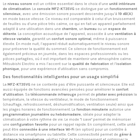
Le
niveau sonore
est un critère essentiel dans le choix d’une
unité intérieure
de climatisation
. La
console MFZ-KT35VG
se distingue par un
fonctionnement
silencieux
, avec une émission sonore pouvant descendre jusqu’à
19 dB(A)
en mode basse vitesse. Ce niveau est comparable à celui d’un bruissement
de feuilles ou d’une pièce très calme, ce qui en fait un appareil parfaitement
adapté à une utilisation dans une
chambre
, un
bureau
ou un
espace de
détente
. La conception acoustique de l’appareil, associée à une
ventilation à
vitesse variable
, garantit un
confort sonore optimal
, même à puissance
élevée. En mode nuit, l’appareil réduit automatiquement le niveau sonore
pour préserver la qualité du sommeil. Ce silence de fonctionnement est
également précieux en journée, dans les espaces professionnels ou les
pièces partagées, où il est important de maintenir une atmosphère calme.
Mitsubishi Electric a mis l’accent sur la
qualité de fabrication
et l’
isolation
phonique
, pour une expérience d’utilisation sans compromis.
Des fonctionnalités intelligentes pour un usage simplifié
La
MFZ-KT35VG
ne se contente pas d’être puissante et silencieuse. Elle est
aussi équipée de fonctions avancées pensées pour améliorer le
confort
d’utilisation
. Sa
télécommande infrarouge
permet de
piloter avec précision
la
température, la vitesse du ventilateur, le mode de fonctionnement
(chauffage, refroidissement, déshumidification, ventilation seule) ainsi que
les plages horaires de fonctionnement. La
fonction minuterie
autorise une
programmation journalière ou hebdomadaire
, idéale pour adapter la
climatisation à votre rythme de vie. Le mode "I save" permet de mémoriser
une
configuration favorite
pour un rappel rapide. En complément, cette unité
peut être
connectée à une interface Wi-Fi
(en option) pour un contrôle à
distance via smartphone ou tablette. Cette connectivité permet de
gérer à
distance la température
, vérifier l’état de fonctionnement et optimiser la