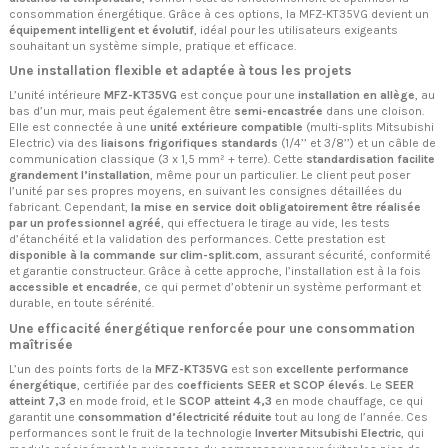
consommation énergétique. Grâce à ces options, la MFZ-KT35VG devient un
équipement intelligent et évolutif
, idéal pour les utilisateurs exigeants
souhaitant un système simple, pratique et efficace.
Une installation flexible et adaptée à tous les projets
L’unité intérieure
MFZ-KT35VG
est conçue pour une
installation en allège
, au
bas d’un mur, mais peut également être
semi-encastrée
dans une cloison.
Elle est connectée à une
unité extérieure compatible
(multi-splits Mitsubishi
Electric) via des
liaisons frigorifiques standards
(1/4’’ et 3/8’’) et un câble de
communication classique (3 x 1,5 mm² + terre). Cette
standardisation facilite
grandement l’installation
, même pour un particulier. Le client peut poser
l’unité par ses propres moyens, en suivant les consignes détaillées du
fabricant. Cependant,
la mise en service doit obligatoirement être réalisée
par un professionnel agréé
, qui effectuera le tirage au vide, les tests
d’étanchéité et la validation des performances. Cette prestation est
disponible à la commande sur clim-split.com
, assurant sécurité, conformité
et garantie constructeur. Grâce à cette approche, l’installation est à la fois
accessible et encadrée
, ce qui permet d’obtenir un système performant et
durable, en toute sérénité.
Une efficacité énergétique renforcée pour une consommation
maîtrisée
L’un des points forts de la
MFZ-KT35VG
est son
excellente performance
énergétique
, certifiée par des
coefficients SEER et SCOP élevés
. Le
SEER
atteint 7,3
en mode froid, et le
SCOP atteint 4,3
en mode chauffage, ce qui
garantit une
consommation d’électricité réduite
tout au long de l’année. Ces
performances sont le fruit de la technologie
Inverter Mitsubishi Electric
, qui