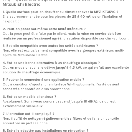
Mitsubishi Electric
1. Quelle surface peut-on chauffer ou climatiser avec la MFZ-KT35VG ?
Elle est recommandée pour les pièces de
25 à 40 m²
, selon l’isolation et
l’exposition.
2. Peut-on poser soi-même cette unité intérieure ?
Oui, la pose peut être faite par le client, mais
la mise en service doit être
réalisée par un professionnel agréé
, prestation disponible sur clim-split.com.
3. Est-elle compatible avec toutes les unités extérieures ?
Non, elle est exclusivement
compatible avec les groupes extérieurs multi-
splits de Mitsubishi Electric
.
4. Est-ce une bonne alternative à un chauffage classique ?
Oui, en mode chaud, elle délivre
jusqu’à 4,3 kW
, ce qui en fait une excellente
solution de
chauffage économique
.
5. Peut-on la connecter à une application mobile ?
Oui, à condition d’ajouter une
interface Wi-Fi optionnelle
, l’unité devient
connectée
et contrôlable via smartphone.
6. Est-ce un modèle silencieux ?
Absolument. Son niveau sonore descend jusqu’à
19 dB(A)
, ce qui est
extrêmement silencieux
.
7. L’entretien est-il compliqué ?
Non, il suffit de
nettoyer régulièrement les filtres
et de faire un contrôle
annuel par un professionnel.
8. Est-elle adaptée aux installations en rénovation ?