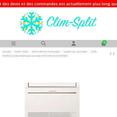
devis et des commandes est actuellement plus long que d'hab
0
Accueil
Multi-Split
MITSUBISHI Multisplit
Unités int. consoles
MFZ-
KT35VG Unité intérieure console MITSUBISHI ELECTRIC