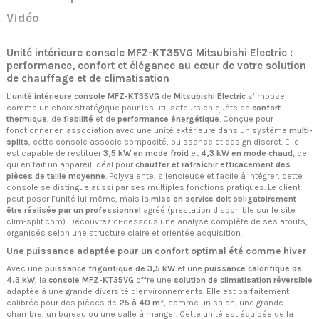
Vidéo
Unité intérieure console MFZ-KT35VG Mitsubishi Electric :
performance, confort et élégance au cœur de votre solution
de chauffage et de climatisation
L’
unité intérieure console MFZ-KT35VG
de
Mitsubishi Electric
s’impose
comme un choix stratégique pour les utilisateurs en quête de
confort
thermique
, de
fiabilité
et de
performance énergétique
. Conçue pour
fonctionner en association avec une unité extérieure dans un système
multi-
splits
, cette console associe compacité, puissance et design discret. Elle
est capable de restituer
3,5 kW en mode froid
et
4,3 kW en mode chaud
, ce
qui en fait un appareil idéal pour
chauffer et rafraîchir efficacement des
pièces de taille moyenne
. Polyvalente, silencieuse et facile à intégrer, cette
console se distingue aussi par ses multiples fonctions pratiques. Le client
peut poser l’unité lui-même, mais la
mise en service doit obligatoirement
être réalisée par un professionnel
agréé (prestation disponible sur le site
clim-split.com). Découvrez ci-dessous une analyse complète de ses atouts,
organisés selon une structure claire et orientée acquisition.
Une puissance adaptée pour un confort optimal été comme hiver
Avec une
puissance frigorifique de 3,5 kW
et une
puissance calorifique de
4,3 kW
, la
console MFZ-KT35VG
offre une
solution de climatisation réversible
adaptée à une grande diversité d’environnements. Elle est parfaitement
calibrée pour des pièces de
25 à 40 m²
, comme un salon, une grande
chambre, un bureau ou une salle à manger. Cette unité est équipée de la