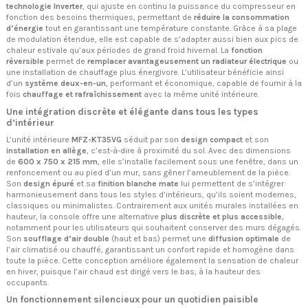
technologie Inverter
, qui ajuste en continu la puissance du compresseur en
fonction des besoins thermiques, permettant de
réduire la consommation
d’énergie
tout en garantissant une température constante. Grâce à sa plage
de modulation étendue, elle est capable de s’adapter aussi bien aux pics de
chaleur estivale qu’aux périodes de grand froid hivernal. La
fonction
réversible
permet de
remplacer avantageusement un radiateur électrique
ou
une installation de chauffage plus énergivore. L’utilisateur bénéficie ainsi
d’un
système deux-en-un
, performant et économique, capable de fournir à la
fois
chauffage et rafraîchissement
avec la même unité intérieure.
Une intégration discrète et élégante dans tous les types
d’intérieur
L’unité intérieure
MFZ-KT35VG
séduit par son
design compact
et son
installation en allège
, c’est-à-dire à proximité du sol. Avec des dimensions
de
600 x 750 x 215 mm
, elle s’installe facilement sous une fenêtre, dans un
renfoncement ou au pied d’un mur, sans gêner l’ameublement de la pièce.
Son
design épuré
et sa
finition blanche mate
lui permettent de s’intégrer
harmonieusement dans tous les styles d’intérieurs, qu’ils soient modernes,
classiques ou minimalistes. Contrairement aux unités murales installées en
hauteur, la console offre une alternative
plus discrète et plus accessible
,
notamment pour les utilisateurs qui souhaitent conserver des murs dégagés.
Son
soufflage d’air double
(haut et bas) permet une
diffusion optimale
de
l’air climatisé ou chauffé, garantissant un confort rapide et homogène dans
toute la pièce. Cette conception améliore également la sensation de chaleur
en hiver, puisque l’air chaud est dirigé vers le bas, à la hauteur des
occupants.
Un fonctionnement silencieux pour un quotidien paisible