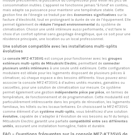
module précisément la puissance du compresseur pour éviter les pics de
consommation inutiles. L’appareil ne fonctionne jamais "à fond" en continu,
mais adapte sa puissance pour maintenir une température stable. Cette
gestion fine de l’énergie se traduit par des
économies significatives
sur la
facture d’électricité, tout en prolongeant la durée de vie de l’équipement. Elle
permet également de
réduire l’impact environnemental
du système de
climatisation. Choisir une unité intérieure aussi performante, c’est faire le
choix d’un confort optimal sans gaspillage énergétique, que ce soit pour une
résidence principale, une location ou un local professionnel.
Une solution compatible avec les installations multi-splits
évolutives
La
console MFZ-KT35VG
est conçue pour fonctionner avec les
groupes
extérieurs multi-splits de Mitsubishi Electric
, permettant de
connecter
plusieurs unités intérieures
à une seule unité extérieure. Cette configuration
modulaire est idéale pour les logements disposant de plusieurs pièces à
climatiser, où chaque espace a des besoins différents. Vous pouvez ainsi
associer la console MFZ-KT35VG à d’autres unités murales, gainables ou
cassettes, pour une solution de climatisation sur mesure. Ce système
permet également une gestion
indépendante pièce par pièce
, en termes de
température, de fonctionnement et de programmation. Cette modularité est
particulièrement intéressante dans les projets de rénovation, les logements
familiaux, les hôtels ou les locaux tertiaires. En choisissant la MFZ-KT35VG
comme élément d’un
système multi-splits
, vous bénéficiez d’une solution
évolutive
, capable de s’adapter à l’évolution de vos besoins au fil du temps.
Mitsubishi Electric garantit une parfaite
compatibilité entre ses différentes
unités
, assurant une installation homogène, fiable et durable.
FAQ – Questions fréquentes sur la console MFZ-KT35VG de