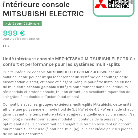
intérieure console
MITSUBISHI ELECTRIC
Livré sous 10 à 20 jours
999 €
Dont 2 € d'éco-participation
TTC
Unité intérieure console MFZ-KT35VG MITSUBISHI ELECTRIC :
confort et performance pour les systèmes multi-splits
L’unité intérieure console
MITSUBISHI ELECTRIC MFZ-KT35VG
est une
solution idéale pour ceux qui recherchent un système de chauffage et de
climatisation discret, efficace et élégant. Conçue pour être installée en bas
de mur, cette
console gainable
s’intègre parfaitement dans les intérieurs
résidentiels et professionnels, tout en offrant une excellente répartition de
l’air grâce à sa double diffusion (haut et bas).
Compatible avec les
groupes extérieurs multi-splits Mitsubishi
, cette unité
affiche une puissance en mode froid de 3,5 kW et de 4,3 kW en mode chaud,
garantissant une
température stable
et agréable quelle que soit la saison. Sa
technologie
Inverter
permet une modulation continue de la puissance,
optimisant ainsi la consommation énergétique tout en assurant un confort
sur mesure. Silencieuse (à partir de 19 dB(A)), elle est idéale pour les pièces
de vie ou les chambres.