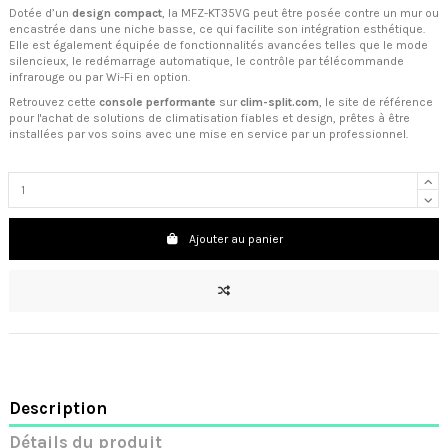
Dotée d’un
design compact
, la MFZ-KT35VG peut être posée contre un mur ou
encastrée dans une niche basse, ce qui facilite son intégration esthétique.
Elle est également équipée de fonctionnalités avancées telles que le mode
silencieux, le redémarrage automatique, le contrôle par télécommande
infrarouge ou par Wi-Fi en option.
Retrouvez cette
console performante
sur
clim-split.com
, le site de référence
pour l'achat de solutions de climatisation fiables et design, prêtes à être
installées par vos soins avec une mise en service par un professionnel.
Ajouter au panier
Description
Détails du produit