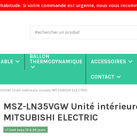
otre commande est urgente, nous vous recommandons de nous c
BALLON
NABLE
THERMODYNAMIQUE
ACCESSOIRES
CONTACT
5VGW Unité intérieure murale MITSUBISHI ELECTRIC
MSZ-LN35VGW Unité intérieur
MITSUBISHI ELECTRIC
Livré sous 10 à 20 jours