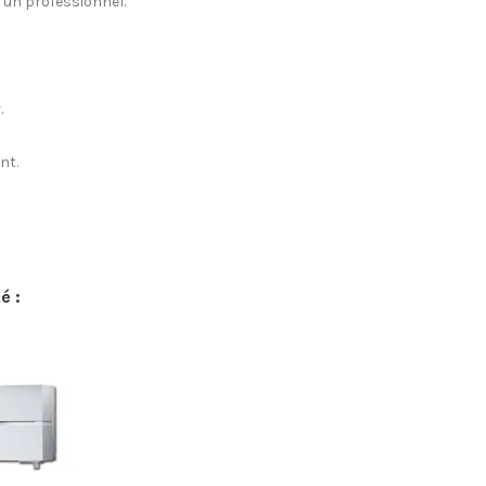
ar un professionnel.
.
nt.
é :