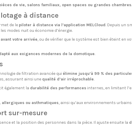
pièces de vie, salons familiaux, open spaces ou grandes chambres
.
ilotage à distance
ermet de le
piloter à distance via l’application MELCloud
. Depuis un s
les modes nuit ou économie d’énergie.
 avant votre arrivée
, ou de vérifier que le système est bien éteint en 
dapté aux exigences modernes de la domotique
.
s
hnologie de filtration avancée qui
élimine jusqu’à 99 % des particul
ves, assurant ainsi une
qualité d’air irréprochable
.
tit également la
durabilité des performances
internes, en limitant l’
, allergiques ou asthmatiques
, ainsi qu’aux environnements urbains 
ort sur-mesure
ence et la position des personnes dans la pièce. Il ajuste ensuite la
d