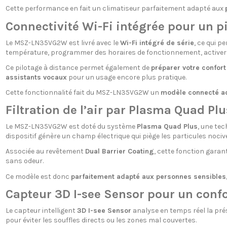
Cette performance en fait un climatiseur parfaitement adapté aux
Connectivité Wi-Fi intégrée pour un p
Le MSZ-LN35VG2W est livré avec le
Wi-Fi intégré de série
, ce qui p
température, programmer des horaires de fonctionnement, activer 
Ce pilotage à distance permet également de
préparer votre confort
assistants vocaux
pour un usage encore plus pratique.
Cette fonctionnalité fait du MSZ-LN35VG2W un
modèle connecté a
Filtration de l’air par Plasma Quad Plu
Le MSZ-LN35VG2W est doté du système
Plasma Quad Plus
, une tec
dispositif génère un champ électrique qui piège les particules noci
Associée au revêtement
Dual Barrier Coating
, cette fonction garan
sans odeur.
Ce modèle est donc
parfaitement adapté aux personnes sensibles
Capteur 3D I-see Sensor pour un conf
Le capteur intelligent
3D I-see Sensor
analyse en temps réel la prés
pour éviter les souffles directs ou les zones mal couvertes.