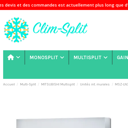
s commandes est actuellement plus long que d'habitude. Si v
MONOSPLIT
MULTISPLIT
GAI
Accueil
Multi-Split
MITSUBISHI Multisplit
Unités int. murales
MSZ-LN3