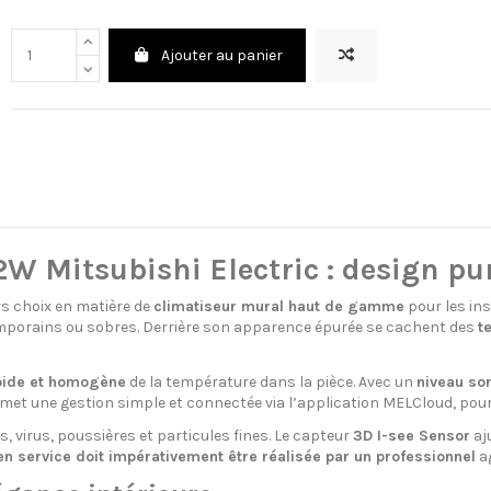
Ajouter au panier
Mitsubishi Electric : design pur
rs choix en matière de
climatiseur mural haut de gamme
pour les in
emporains ou sobres. Derrière son apparence épurée se cachent des
t
apide et homogène
de la température dans la pièce. Avec un
niveau so
et une gestion simple et connectée via l’application MELCloud, pour u
es, virus, poussières et particules fines. Le capteur
3D I-see Sensor
aju
n service doit impérativement être réalisée par un professionnel
ag