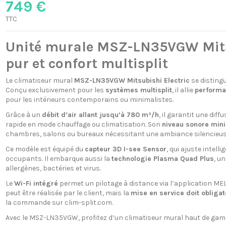
749 €
TTC
Unité murale MSZ-LN35VGW Mitsub
pur et confort multisplit
Le climatiseur mural
MSZ-LN35VGW Mitsubishi Electric
se disting
Conçu exclusivement pour les
systèmes multisplit
, il allie
performa
pour les intérieurs contemporains ou minimalistes.
Grâce à un
débit d’air allant jusqu’à 780 m³/h
, il garantit une dif
rapide en mode chauffage ou climatisation. Son
niveau sonore min
chambres, salons ou bureaux nécessitant une ambiance silencieus
Ce modèle est équipé du
capteur 3D I-see Sensor
, qui ajuste intell
occupants. Il embarque aussi la
technologie Plasma Quad Plus
, u
allergènes, bactéries et virus.
Le
Wi-Fi intégré
permet un pilotage à distance via l’application MELCl
peut être réalisée par le client, mais la
mise en service doit obligat
la commande sur clim-split.com.
Avec le MSZ-LN35VGW, profitez d’un climatiseur mural haut de gam