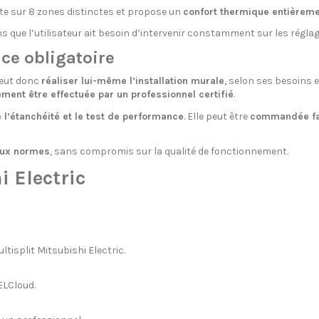
te sur 8 zones distinctes et propose un
confort thermique entièreme
ns que l’utilisateur ait besoin d’intervenir constamment sur les réglag
ice obligatoire
 peut donc
réaliser lui-même l’installation murale
, selon ses besoins 
ement être effectuée par un professionnel certifié
.
e l’étanchéité et le test de performance
. Elle peut être
commandée fac
 aux normes
, sans compromis sur la qualité de fonctionnement.
 Electric
tisplit Mitsubishi Electric.
MELCloud.