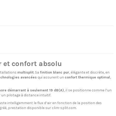
 et confort absolu
stallations
multisplit
. Sa
finition blanc pur
, élégante et discrète, en
echnologies avancées
qui assurent un
confort thermique optimal
,
nore démarrant à seulement 19 dB(A)
, il se positionne comme l’un
n pilotage à distance intuitif.
ste intelligemment le flux d’air en fonction de la position des
réé, prestation disponible sur clim-split.com.