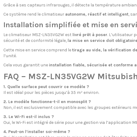
Grâce à ses capteurs infrarouges, il détecte la température ambian
Ce système rend le climatiseur
autonome, réactif et intelligent
, sa
Installation simplifiée et mise en serv
Le climatiseur MSZ-LN35VG2W est
livré prêt à poser
. L’utilisateur
sécurité et de conformité légale,
la mise en service doit obligatoir
Cette mise en service comprend le
tirage au vide, la vérification d
l’unité.
Cela vous garantit une
installation fiable, sécurisée et conforme
FAQ – MSZ-LN35VG2W Mitsubishi
1. Quelle surface peut couvrir ce modèle ?
Il est idéal pour les pièces jusqu’à 35 m² environ.
2. Le modèle fonctionne-t-il en monosplit ?
Non, il est exclusivement compatible avec les groupes extérieurs mul
3. Le Wi-Fi est-il inclus ?
Oui, le Wi-Fi est intégré de série pour une gestion via l’application 
4. Peut-on l’installer soi-même ?