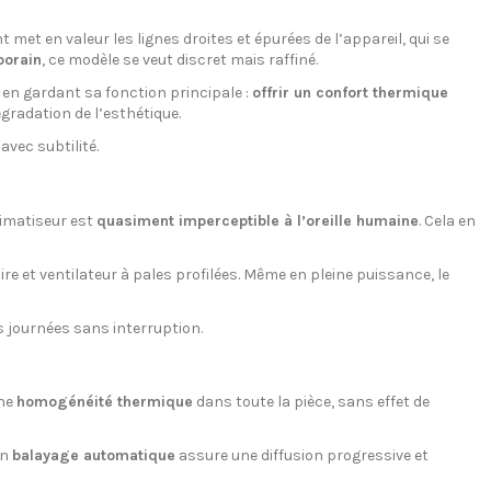
t met en valeur les lignes droites et épurées de l’appareil, qui se
porain
, ce modèle se veut discret mais raffiné.
n gardant sa fonction principale :
offrir un confort thermique
radation de l’esthétique.
vec subtilité.
limatiseur est
quasiment imperceptible à l’oreille humaine
. Cela en
aire et ventilateur à pales profilées. Même en pleine puissance, le
es journées sans interruption.
une
homogénéité thermique
dans toute la pièce, sans effet de
on
balayage automatique
assure une diffusion progressive et