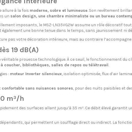
égance intérieure
llure à la fois
moderne, sobre et lumineuse
. Son revêtement brillan
ans un
salon design, une chambre minimaliste ou un bureau contem
ellement imposants, le MSZ-LN35VG2W assume un rôle décoratif tout e
it également une bonne tenue dans le temps, sans jaunissement ni dég
ure pas votre décoration intérieure, mais au contraire l’accompagne a
ès 19 dB(A)
éritable prouesse technologique. À ce seuil, le fonctionnement du c
 coucher, bibliothèques, salles de repos ou télétravail
.
gies :
moteur Inverter silencieux
, isolation optimisée, flux d’air lamin
 confortable sans nuisances sonores
, pour des nuits paisibles et d
780 m³/h
dement des surfaces allant jusqu’à 35 m². Ce débit élevé garantit 
épendants, qui permettent un soufflage direct ou indirect. La foncti