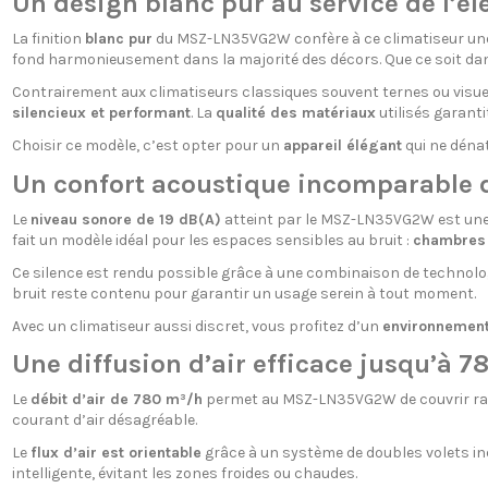
Un design blanc pur au service de l’él
La finition
blanc pur
du MSZ-LN35VG2W confère à ce climatiseur une a
fond harmonieusement dans la majorité des décors. Que ce soit d
Contrairement aux climatiseurs classiques souvent ternes ou visu
silencieux et performant
. La
qualité des matériaux
utilisés garant
Choisir ce modèle, c’est opter pour un
appareil élégant
qui ne dénat
Un confort acoustique incomparable d
Le
niveau sonore de 19 dB(A)
atteint par le MSZ-LN35VG2W est une v
fait un modèle idéal pour les espaces sensibles au bruit :
chambres à
Ce silence est rendu possible grâce à une combinaison de technolo
bruit reste contenu pour garantir un usage serein à tout moment.
Avec un climatiseur aussi discret, vous profitez d’un
environnement
Une diffusion d’air efficace jusqu’à 
Le
débit d’air de 780 m³/h
permet au MSZ-LN35VG2W de couvrir rapi
courant d’air désagréable.
Le
flux d’air est orientable
grâce à un système de doubles volets ind
intelligente, évitant les zones froides ou chaudes.