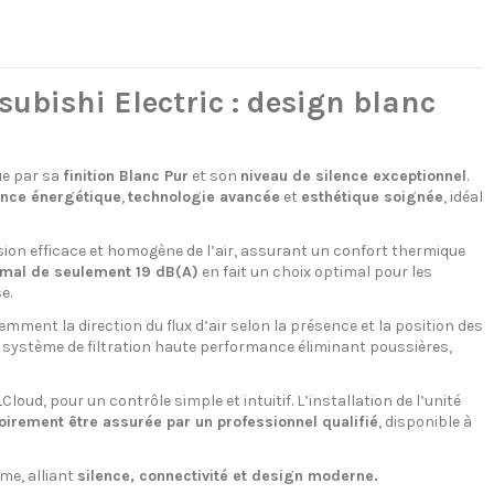
ishi Electric : design blanc
ue par sa
finition Blanc Pur
et son
niveau de silence exceptionnel
.
nce énergétique
,
technologie avancée
et
esthétique soignée
, idéal
fusion efficace et homogène de l’air, assurant un confort thermique
imal de seulement 19 dB(A)
en fait un choix optimal pour les
e.
igemment la direction du flux d’air selon la présence et la position des
n système de filtration haute performance éliminant poussières,
oud, pour un contrôle simple et intuitif. L’installation de l’unité
oirement être assurée par un professionnel qualifié
, disponible à
me, alliant
silence, connectivité et design moderne.