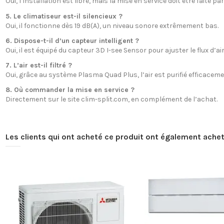
Oui, l’installation est libre, mais la mise en service doit être faite p
5. Le climatiseur est-il silencieux ?
Oui, il fonctionne dès 19 dB(A), un niveau sonore extrêmement bas.
6. Dispose-t-il d’un capteur intelligent ?
Oui, il est équipé du capteur 3D I-see Sensor pour ajuster le flux d’air
7. L’air est-il filtré ?
Oui, grâce au système Plasma Quad Plus, l’air est purifié efficaceme
8. Où commander la mise en service ?
Directement sur le site clim-split.com, en complément de l’achat.
Les clients qui ont acheté ce produit ont également achet