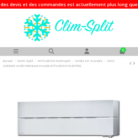
 devis et des commandes est actuellement plus long que d'ha
0
Accueil
Multi-Split
MITSUBISHI Multisplit
Unités int. murales
MSZ-
LN35VGV Unité intérieure murale MITSUBISHI ELECTRIC