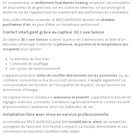
En complément, le
revêtement Dual Barrier Coating
empêche l’accumulation
de poussières et de graisses sur les surfaces internes, ce qui prolonge la
durée de vie de l’appareil tout en maintenant des performances constantes.
Avec cette filtration avancée, le MSZ-LN35VG2V devient un
véritable
purificateur d’air
, en plus d’être un climatiseur performant.
Confort intelligent grâce au capteur 3D I-see Sensor
Le capteur
3D I-see Sensor
scanne la pièce en 3 dimensions à l’aide d’un
faisceau infrarouge. Il détecte la
présence, la position et la température des
occupants
pour ajuster :
La direction du flux d’air
L’intensité de soufflage
Les cycles de fonctionnement
L’appareil peut ainsi
éviter de souffler directement sur les personnes
ou, au
contraire, concentrer le flux là où il est nécessaire. Il adapte également sa
consommation en fonction de l’occupation de la pièce, ce qui favorise les
économies d’énergie.
Ce capteur rend le climatiseur
autonome et proactif
, supprimant le besoin de
réglages manuels constants. Il améliore significativement le confort ressenti
et personnalise l’ambiance selon les habitudes de vie.
Installation libre avec mise en service professionnelle
Le climatiseur MSZ-LN35VG2V peut être
installé par le client
, en suivant les
consignes du fabricant. Son format compact, sa façade démontable et ses
connexions accessibles facilitent cette étape.