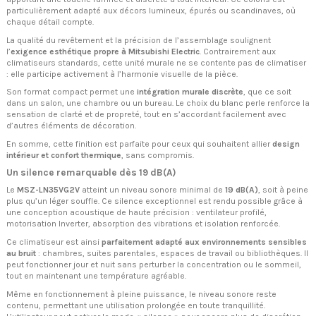
particulièrement adapté aux décors lumineux, épurés ou scandinaves, où
chaque détail compte.
La qualité du revêtement et la précision de l’assemblage soulignent
l’
exigence esthétique propre à Mitsubishi Electric
. Contrairement aux
climatiseurs standards, cette unité murale ne se contente pas de climatiser
: elle participe activement à l’harmonie visuelle de la pièce.
Son format compact permet une
intégration murale discrète
, que ce soit
dans un salon, une chambre ou un bureau. Le choix du blanc perle renforce la
sensation de clarté et de propreté, tout en s’accordant facilement avec
d’autres éléments de décoration.
En somme, cette finition est parfaite pour ceux qui souhaitent allier
design
intérieur et confort thermique
, sans compromis.
Un silence remarquable dès 19 dB(A)
Le
MSZ-LN35VG2V
atteint un niveau sonore minimal de
19 dB(A)
, soit à peine
plus qu’un léger souffle. Ce silence exceptionnel est rendu possible grâce à
une conception acoustique de haute précision : ventilateur profilé,
motorisation Inverter, absorption des vibrations et isolation renforcée.
Ce climatiseur est ainsi
parfaitement adapté aux environnements sensibles
au bruit
: chambres, suites parentales, espaces de travail ou bibliothèques. Il
peut fonctionner jour et nuit sans perturber la concentration ou le sommeil,
tout en maintenant une température agréable.
Même en fonctionnement à pleine puissance, le niveau sonore reste
contenu, permettant une utilisation prolongée en toute tranquillité.