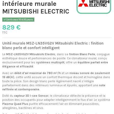
intérieure murale
MITSUBISHI ELECTRIC
Livré sous 10 à 20 jours
829 €
TTC
Unité murale MSZ-LN35VG2V Mitsubishi Electric : finition
blanc perle et confort intelligent
Le
MSZ-LN35VG2V Mitsubishi Electric
, dans sa
finition Blanc Perle
, conjugue
esthétique douce et performances de pointe. Ce climatiseur mural, conçu
exclusivement pour les
systèmes multisplit
, offre un
équilibre parfait entre
élégance et efficacité
.
Avec un
débit d’air maximal de 780 m³/h
et un
niveau sonore de seulement
19 dB(A)
, cette unité assure un confort thermique discret et homogène dans
toute la pièce. Son design blanc perle légèrement nacré s’intègre
parfaitement dans des intérieurs lumineux et épurés, apportant une
note
raffinée et contemporaine
.
Doté du
capteur 3D I-see Sensor
, le climatiseur détecte la présence et la
position des occupants pour adapter intelligemment le flux d’air. Le système
Plasma Quad Plus
purifie efficacement l’air en éliminant poussières,
allergènes, bactéries et virus.