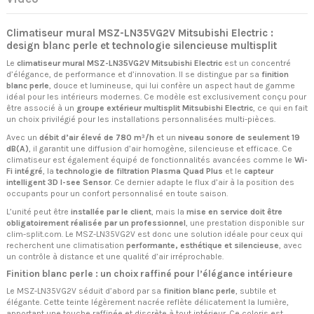
Climatiseur mural MSZ-LN35VG2V Mitsubishi Electric :
design blanc perle et technologie silencieuse multisplit
Le
climatiseur mural MSZ-LN35VG2V Mitsubishi Electric
est un concentré
d’élégance, de performance et d’innovation. Il se distingue par sa
finition
blanc perle
, douce et lumineuse, qui lui confère un aspect haut de gamme
idéal pour les intérieurs modernes. Ce modèle est exclusivement conçu pour
être associé à un
groupe extérieur multisplit Mitsubishi Electric
, ce qui en fait
un choix privilégié pour les installations personnalisées multi-pièces.
Avec un
débit d’air élevé de 780 m³/h
et un
niveau sonore de seulement 19
dB(A)
, il garantit une diffusion d’air homogène, silencieuse et efficace. Ce
climatiseur est également équipé de fonctionnalités avancées comme le
Wi-
Fi intégré
, la
technologie de filtration Plasma Quad Plus
et le
capteur
intelligent 3D I-see Sensor
. Ce dernier adapte le flux d’air à la position des
occupants pour un confort personnalisé en toute saison.
L’unité peut être
installée par le client
, mais la
mise en service doit être
obligatoirement réalisée par un professionnel
, une prestation disponible sur
clim-split.com. Le MSZ-LN35VG2V est donc une solution idéale pour ceux qui
recherchent une climatisation
performante, esthétique et silencieuse
, avec
un contrôle à distance et une qualité d’air irréprochable.
Finition blanc perle : un choix raffiné pour l’élégance intérieure
Le MSZ-LN35VG2V séduit d’abord par sa
finition blanc perle
, subtile et
élégante. Cette teinte légèrement nacrée reflète délicatement la lumière,
apportant une touche raffinée et discrète à tout intérieur. Ce coloris est