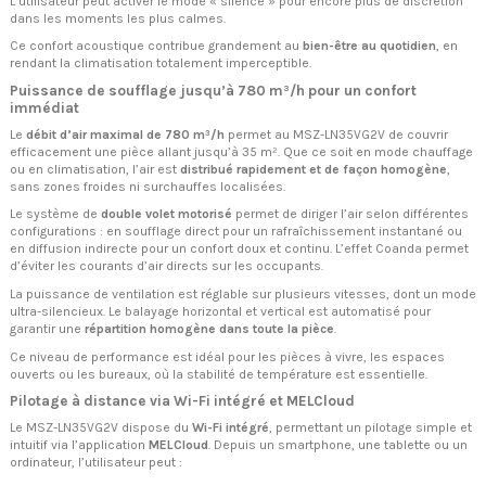
L’utilisateur peut activer le mode « silence » pour encore plus de discrétion
dans les moments les plus calmes.
Ce confort acoustique contribue grandement au
bien-être au quotidien
, en
rendant la climatisation totalement imperceptible.
Puissance de soufflage jusqu’à 780 m³/h pour un confort
immédiat
Le
débit d’air maximal de 780 m³/h
permet au MSZ-LN35VG2V de couvrir
efficacement une pièce allant jusqu’à 35 m². Que ce soit en mode chauffage
ou en climatisation, l’air est
distribué rapidement et de façon homogène
,
sans zones froides ni surchauffes localisées.
Le système de
double volet motorisé
permet de diriger l’air selon différentes
configurations : en soufflage direct pour un rafraîchissement instantané ou
en diffusion indirecte pour un confort doux et continu. L’effet Coanda permet
d’éviter les courants d’air directs sur les occupants.
La puissance de ventilation est réglable sur plusieurs vitesses, dont un mode
ultra-silencieux. Le balayage horizontal et vertical est automatisé pour
garantir une
répartition homogène dans toute la pièce
.
Ce niveau de performance est idéal pour les pièces à vivre, les espaces
ouverts ou les bureaux, où la stabilité de température est essentielle.
Pilotage à distance via Wi-Fi intégré et MELCloud
Le MSZ-LN35VG2V dispose du
Wi-Fi intégré
, permettant un pilotage simple et
intuitif via l’application
MELCloud
. Depuis un smartphone, une tablette ou un
ordinateur, l’utilisateur peut :