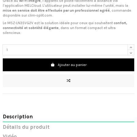
Grâce au
Wi-Fi intégré
, l’appareil se pilote facilement à distance via
l’application MELCloud. L’utilisateur peut installer lui-même l’unité, mais la
mise en service doit être effectuée par un professionnel agréé
, commande
disponible sur clim-split.com.
Le MSZ-LN35VG2V est la solution idéale pour ceux qui souhaitent
confort,
connectivité et sobriété élégante
, dans un format compact et ultra
silencieux.
Ajouter au panier
Description
Détails du produit
Vidéo