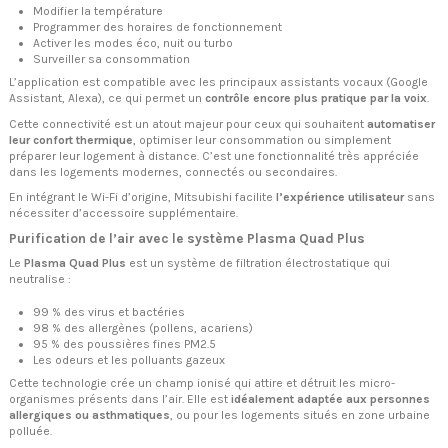
Modifier la température
Programmer des horaires de fonctionnement
Activer les modes éco, nuit ou turbo
Surveiller sa consommation
L’application est compatible avec les principaux assistants vocaux (Google
Assistant, Alexa), ce qui permet un
contrôle encore plus pratique par la voix
.
Cette connectivité est un atout majeur pour ceux qui souhaitent
automatiser
leur confort thermique
, optimiser leur consommation ou simplement
préparer leur logement à distance. C’est une fonctionnalité très appréciée
dans les logements modernes, connectés ou secondaires.
En intégrant le Wi-Fi d’origine, Mitsubishi facilite
l’expérience utilisateur
sans
nécessiter d’accessoire supplémentaire.
Purification de l’air avec le système Plasma Quad Plus
Le
Plasma Quad Plus
est un système de filtration électrostatique qui
neutralise :
99 % des virus et bactéries
98 % des allergènes (pollens, acariens)
95 % des poussières fines PM2.5
Les odeurs et les polluants gazeux
Cette technologie crée un champ ionisé qui attire et détruit les micro-
organismes présents dans l’air. Elle est
idéalement adaptée aux personnes
allergiques ou asthmatiques
, ou pour les logements situés en zone urbaine
polluée.