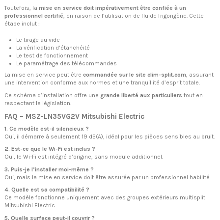
Toutefois, la
mise en service doit impérativement être confiée à un
professionnel certifié
, en raison de l’utilisation de fluide frigorigène. Cette
étape inclut :
Le tirage au vide
La vérification d’étanchéité
Le test de fonctionnement
Le paramétrage des télécommandes
La mise en service peut être
commandée sur le site clim-split.com
, assurant
une intervention conforme aux normes et une tranquillité d’esprit totale.
Ce schéma d’installation offre une
grande liberté aux particuliers
tout en
respectant la législation.
FAQ – MSZ-LN35VG2V Mitsubishi Electric
1. Ce modèle est-il silencieux ?
Oui, il démarre à seulement 19 dB(A), idéal pour les pièces sensibles au bruit.
2. Est-ce que le Wi-Fi est inclus ?
Oui, le Wi-Fi est intégré d’origine, sans module additionnel.
3. Puis-je l’installer moi-même ?
Oui, mais la mise en service doit être assurée par un professionnel habilité.
4. Quelle est sa compatibilité ?
Ce modèle fonctionne uniquement avec des groupes extérieurs multisplit
Mitsubishi Electric.
5. Quelle surface peut-il couvrir ?