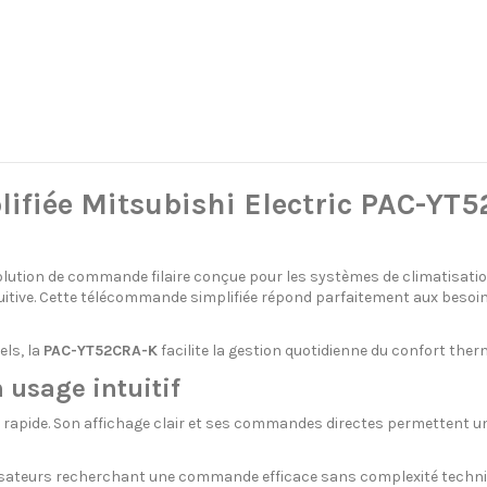
fiée Mitsubishi Electric PAC-YT52
olution de commande filaire conçue pour les systèmes de climatisatio
intuitive. Cette télécommande simplifiée répond parfaitement aux besoin
els, la
PAC-YT52CRA-K
facilite la gestion quotidienne du confort ther
usage intuitif
 et rapide. Son affichage clair et ses commandes directes permettent 
 utilisateurs recherchant une commande efficace sans complexité techni