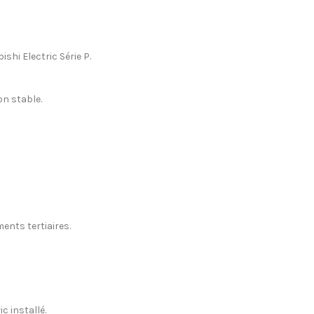
shi Electric Série P.
on stable.
ents tertiaires.
c installé.