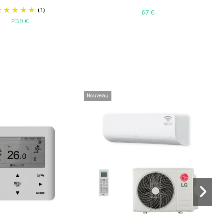
(1)
67 €
239 €
Nouveau