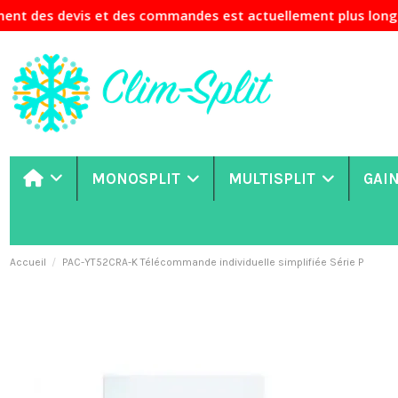
s et des commandes est actuellement plus long que d'habitud
MONOSPLIT
MULTISPLIT
GAI
Accueil
PAC-YT52CRA-K Télécommande individuelle simplifiée Série P