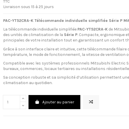
TTC
Livraison sous 15 à 25 jours
PAC-YT52CRA-K Télécommande individuelle simplifiée Série P Mitsub
La télécommande individuelle simplifiée
PAC-YT52CRA-K
de Mitsubis
des unités de climatisation de la
Série P
. Compacte, ergonomique et f
principales de votre installation tout en garantissant un confort t
Grâce à son interface claire et intuitive, cette télécommande filaire 
température, le mode de fonctionnement, la vitesse de ventilation 
Compatible avec les systèmes professionnels Mitsubishi Electric Sé
bureaux, commerces, locaux tertiaires ou installations résidentiell
Sa conception robuste et sa simplicité d’utilisation permettent une
climatisation au quotidien.
Ajouter au panier