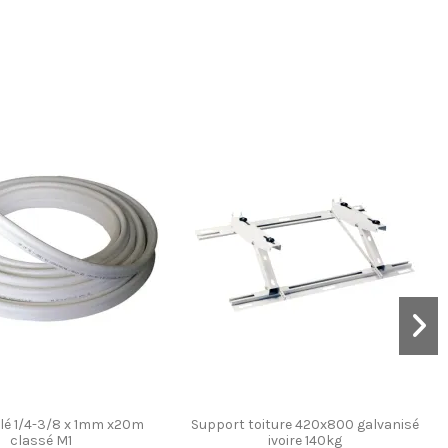
olé 1/4-3/8 x 1mm x20m
Support toiture 420x800 galvanisé
classé M1
ivoire 140kg