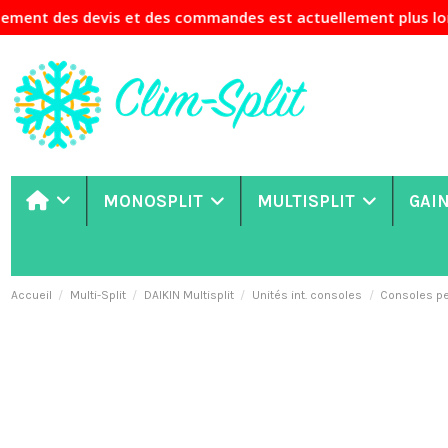
s devis et des commandes est actuellement plus long que d'h
MONOSPLIT
MULTISPLIT
GAI
Accueil
Multi-Split
DAIKIN Multisplit
Unités int. consoles
Consoles pe