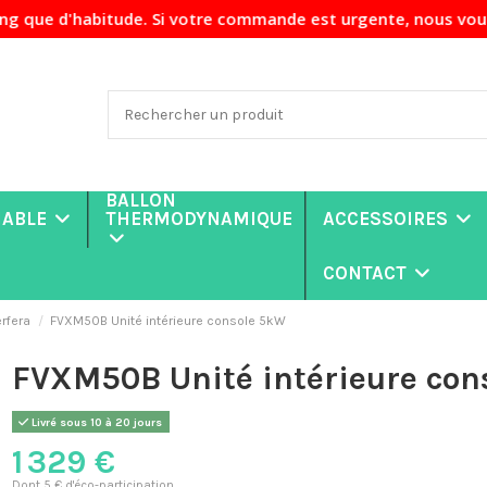
abitude. Si votre commande est urgente, nous vous recommand
BALLON
NABLE
THERMODYNAMIQUE
ACCESSOIRES
CONTACT
rfera
FVXM50B Unité intérieure console 5kW
FVXM50B Unité intérieure con
Livré sous 10 à 20 jours
1 329 €
Dont 5 € d'éco-participation