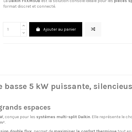
La
Daikin FVXM50B
est la solution console idéale pour les
pièces s
format discret et connecté.
Ajouter au panier
basse 5 kW puissante, silencieuse
grands espaces
kW
, conçue pour les
systèmes multi-split Daikin
. Elle représente le ch
m²
.
sion double flux
, permet de
maximiser le confort thermique
tout en