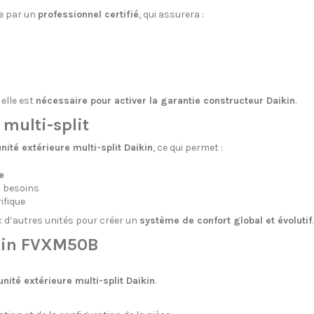
ée par un
professionnel certifié
, qui assurera :
t elle est
nécessaire pour activer la garantie constructeur Daikin
.
multi-split
nité extérieure multi-split Daikin
, ce qui permet :
e
s besoins
ifique
c d’autres unités pour créer un
système de confort global et évolutif
.
ikin FVXM50B
unité extérieure multi-split Daikin
.