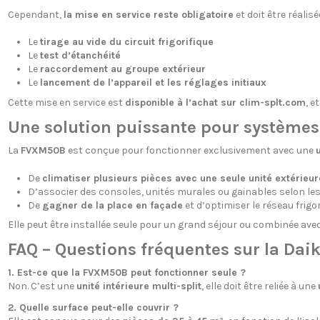
Cependant,
la mise en service reste obligatoire
et doit être réalis
Le
tirage au vide du circuit frigorifique
Le
test d’étanchéité
Le
raccordement au groupe extérieur
Le
lancement de l’appareil et les réglages initiaux
Cette mise en service est
disponible à l’achat sur clim-splt.com
, e
Une solution puissante pour systèmes 
La
FVXM50B
est conçue pour fonctionner exclusivement avec une
u
De
climatiser plusieurs pièces avec une seule unité extérieur
D’associer des consoles, unités murales ou gainables selon le
De
gagner de la place en façade
et d’optimiser le réseau frigor
Elle peut être installée seule pour un grand séjour ou combinée ave
FAQ – Questions fréquentes sur la Da
1. Est-ce que la FVXM50B peut fonctionner seule ?
Non. C’est une
unité intérieure multi-split
, elle doit être reliée à une
2. Quelle surface peut-elle couvrir ?