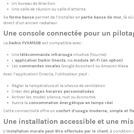
Un bureau de direction
Une salle de réunion ou salle d’attente
Sa
forme basse
permet de l’installer en
partie basse de mur
, là o
direct d’un ancien radiateur.
Une console connectée pour un pilotag
La
Daikin FVXM50B
est compatible avec :
Une
télécommande infrarouge
intuitive (fournie)
L’
application Daikin Onecta
, via
module Wi-Fi (en option)
Les
commandes vocales
Google Assistant ou Amazon Alexa
Avec l’application Onecta, l’utilisateur peut :
Régler la température et la vitesse de ventilation
Créer des
plages horaires personnalisées
Activer les modes silence, nuit ou économie
Suivre la
consommation énergétique en temps réel
Cette connectivité offre un
confort d’usage moderne, simple et fle
Une installation accessible et une mis
L’installation murale peut être effectuée par le client
, à condition 