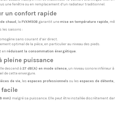
sous une fenêtre ou en remplacement d’un radiateur traditionnel.
r un confort rapide
ode chaud
, la
FVXM50B
garantit une
mise en température rapide
, mê
 les saisons :
 homogène sans courant d’air direct.
ffement optimal de la pièce, en particulier au niveau des pieds.
t en
réduisant la consommation énergétique
.
 pleine puissance
elle descend à
27 dB(A) en mode silence
, un niveau sonore inférieur 
il de cette envergure.
pièces de vie
, les
espaces professionnels
ou les
espaces de détente
,
facile
38 mm)
malgré sa puissance. Elle peut être installée discrètement dan