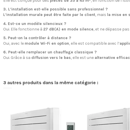
Elle est conçue pour des
pièces de 35 à 45 m²
, en fonction de l’iso
3. L’installation est-elle possible sans professionnel ?
L’installation murale peut être faite par le client
, mais
la mise en s
4. Est-ce un modèle silencieux ?
Oui. Elle fonctionne à
27 dB(A) en mode silence
, et ne dépasse pa
5. Peut-on la contrôler à distance ?
Oui, avec le
module Wi-Fi en option
, elle est compatible avec l’
appli
6. Peut-elle remplacer un chauffage classique ?
Oui. Grâce à sa
diffusion vers le bas
, elle est une
alternative effica
3 autres produits dans la même catégorie :