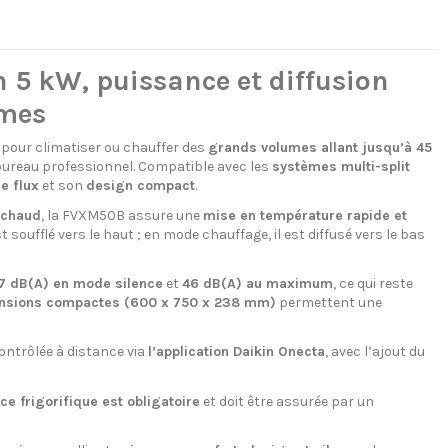
5 kW, puissance et diffusion
umes
pour climatiser ou chauffer des
grands volumes allant jusqu’à 45
bureau professionnel. Compatible avec les
systèmes multi-split
e flux
et son
design compact
.
 chaud
, la FVXM50B assure une
mise en température rapide et
t soufflé vers le haut ; en mode chauffage, il est diffusé vers le bas
7 dB(A) en mode silence
et
46 dB(A) au maximum
, ce qui reste
ensions compactes (600 x 750 x 238 mm)
permettent une
contrôlée à distance via
l’application Daikin Onecta
, avec l’ajout du
ce frigorifique est obligatoire
et doit être assurée par un