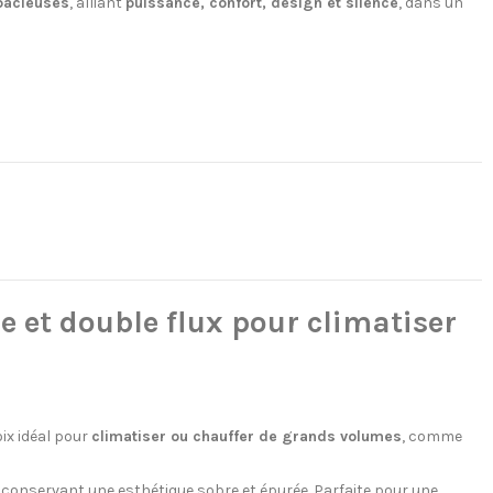
pacieuses
, alliant
puissance, confort, design et silence
, dans un
 et double flux pour climatiser
oix idéal pour
climatiser ou chauffer de grands volumes
, comme
 conservant une esthétique sobre et épurée. Parfaite pour une