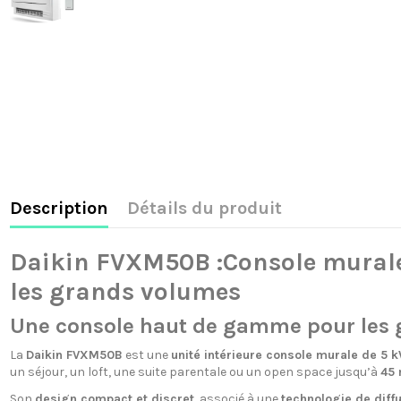
Description
Détails du produit
Daikin FVXM50B :Console murale 
les grands volumes
Une console haut de gamme pour les 
La
Daikin FVXM50B
est une
unité intérieure console murale de 5 
un séjour, un loft, une suite parentale ou un open space jusqu’à
45 
Son
design compact et discret
, associé à une
technologie de diffu