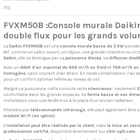
TTC
FVXM50B :Console murale Daikin 
double flux pour les grands vol
La
Daikin FVXM50B
est une
console murale basse de 5 kW
pensée 
m²
, comme un salon ouvert, un séjour, une grande chambre ou un 
Daikin
, elle se distingue par sa
puissance élevée
, sa
diffusion doubl
Avec un
débit d’air maximal de 696 m³/h en froid
et
768 m³/h en
homogène
, sans courant d’air direct. En mode climatisation, l’air es
pour un confort optimal même au niveau du sol.
Malgré sa puissance, cette console reste
silencieuse
: seulement
2
confortable dans les grands espaces. Sa
forme basse et ses dim
installation sous une fenêtre ou à la place d’un ancien radiateur.
Pilotable par
télécommande infrarouge
, elle peut également être 
module Wi-Fi (en option)
.
L’installation peut être réalisée par le client
, mais
la mise en servi
professionnel certifié
, disponible directement sur
clim-splt.com
.