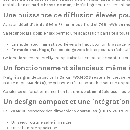
installation en
partie basse de mur
, elle s’intègre naturellement 
Une puissance de diffusion élevée pou
Avec un
débit d’air de 696 m³/h en mode froid
et
768 m³/h en m
Sa
technologie double flux
permet une adaptation parfaite à toutes
En
mode froid
, l’air est soufflé vers le haut pour un brassage
En
mode chauffage
, l’air est dirigé vers le bas pour un réchau
Ce fonctionnement intelligent optimise la sensation de confort tou
Un fonctionnement silencieux même à
Malgré sa grande capacité, la
Daikin FVXM50B reste silencieuse
: 
n’atteint que
46 dB(A)
, ce qui reste très raisonnable pour un appare
Ce silence en fonctionnement en fait une
solution idéale pour les 
Un design compact et une intégration 
La
FVXM50B
conserve des
dimensions contenues (600 x 750 x 2
Un séjour ou une salle à manger
Une chambre spacieuse