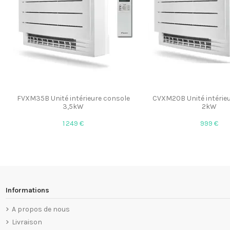
FVXM35B Unité intérieure console
CVXM20B Unité intérie
3,5kW
2kW
1 249 €
999 €
Informations
A propos de nous
Livraison