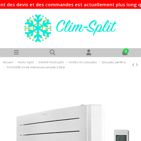
des devis et des commandes est actuellement plus long que d
0
Accueil
Multi-Split
DAIKIN Multisplit
Unités int. consoles
Consoles perfera
FVXM35B Unité intérieure console 3,5kW