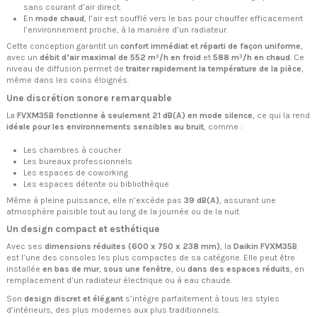
sans courant d’air direct.
En
mode chaud
, l’air est soufflé vers le bas pour chauffer efficacement
l’environnement proche, à la manière d’un radiateur.
Cette conception garantit un
confort immédiat et réparti de façon uniforme
,
avec un
débit d’air maximal de 552 m³/h en froid
et
588 m³/h en chaud
. Ce
niveau de diffusion permet de
traiter rapidement la température de la pièce
,
même dans les coins éloignés.
Une discrétion sonore remarquable
La
FVXM35B fonctionne à seulement 21 dB(A) en mode silence
, ce qui la rend
idéale pour les environnements sensibles au bruit
, comme :
Les chambres à coucher
Les bureaux professionnels
Les espaces de coworking
Les espaces détente ou bibliothèque
Même à pleine puissance, elle n’excède pas
39 dB(A)
, assurant une
atmosphère paisible tout au long de la journée ou de la nuit.
Un design compact et esthétique
Avec ses
dimensions réduites (600 x 750 x 238 mm)
, la
Daikin FVXM35B
est l’une des consoles les plus compactes de sa catégorie. Elle peut être
installée
en bas de mur
,
sous une fenêtre
, ou
dans des espaces réduits
, en
remplacement d’un radiateur électrique ou à eau chaude.
Son
design discret et élégant
s’intègre parfaitement à tous les styles
d’intérieurs, des plus modernes aux plus traditionnels.