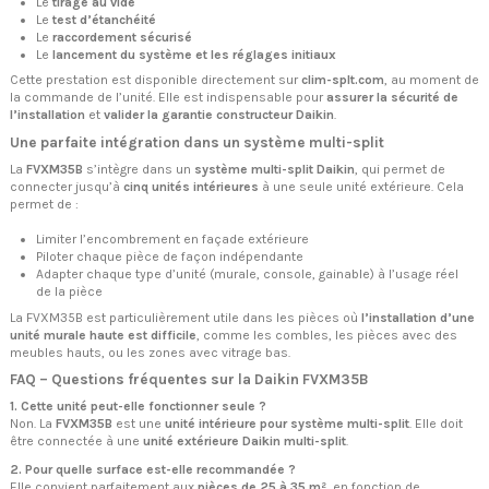
Le
tirage au vide
Le
test d’étanchéité
Le
raccordement sécurisé
Le
lancement du système et les réglages initiaux
Cette prestation est disponible directement sur
clim-splt.com
, au moment de
la commande de l’unité. Elle est indispensable pour
assurer la sécurité de
l’installation
et
valider la garantie constructeur Daikin
.
Une parfaite intégration dans un système multi-split
La
FVXM35B
s’intègre dans un
système multi-split Daikin
, qui permet de
connecter jusqu’à
cinq unités intérieures
à une seule unité extérieure. Cela
permet de :
Limiter l’encombrement en façade extérieure
Piloter chaque pièce de façon indépendante
Adapter chaque type d’unité (murale, console, gainable) à l’usage réel
de la pièce
La FVXM35B est particulièrement utile dans les pièces où
l’installation d’une
unité murale haute est difficile
, comme les combles, les pièces avec des
meubles hauts, ou les zones avec vitrage bas.
FAQ – Questions fréquentes sur la Daikin FVXM35B
1. Cette unité peut-elle fonctionner seule ?
Non. La
FVXM35B
est une
unité intérieure pour système multi-split
. Elle doit
être connectée à une
unité extérieure Daikin multi-split
.
2. Pour quelle surface est-elle recommandée ?
Elle convient parfaitement aux
pièces de 25 à 35 m²
, en fonction de