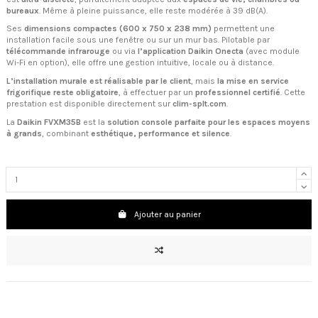
bureaux
. Même à pleine puissance, elle reste modérée à 39 dB(A).
Ses
dimensions compactes (600 x 750 x 238 mm)
permettent une
installation facile sous une fenêtre ou sur un mur bas. Pilotable par
télécommande infrarouge
ou via
l’application Daikin Onecta
(avec module
Wi-Fi en option), elle offre une gestion intuitive, locale ou à distance.
L’installation murale est réalisable par le client
, mais
la mise en service
frigorifique reste obligatoire
, à effectuer par un
professionnel certifié
. Cette
prestation est disponible directement sur
clim-splt.com
.
La
Daikin FVXM35B
est la
solution console parfaite pour les espaces moyens
à grands
, combinant
esthétique, performance et silence
.
Ajouter au panier