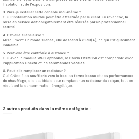
l’isolation et de l’exposition.
3. Puis-je installer cette console moi-même ?
Oui,
l’installation murale peut être effectuée par le client
. En revanche,
la
mise en service doit obligatoirement être réalisée par un professionnel
certifié
.
4. Est-elle silencieuse ?
Absolument. En
mode silence, elle descend à 21 dB(A)
, ce qui est
quasiment
inaudible
.
5. Peut-elle être contrôlée à distance ?
Oui. Avec le
module Wi-Fi optionnel
, la
Daikin FVXM35B
est compatible avec
l’application Onecta
et les
commandes vocales
.
6. Peut-elle remplacer un radiateur ?
Oui. Grâce à sa
soufflerie vers le bas
, sa
forme basse
et ses
performances
de chauffage
, elle est idéale pour remplacer un
radiateur classique
, tout en
réduisant la consommation énergétique.
3 autres produits dans la même catégorie :