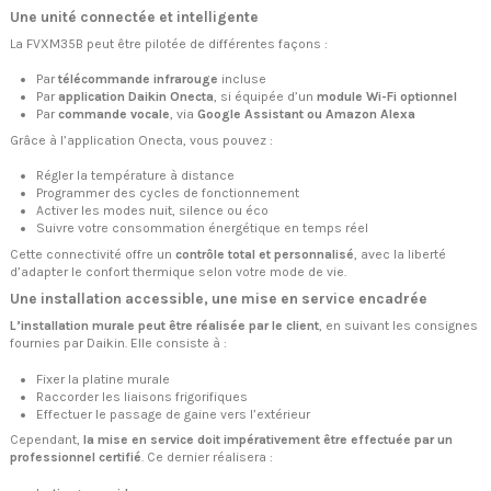
Une unité connectée et intelligente
La FVXM35B peut être pilotée de différentes façons :
Par
télécommande infrarouge
incluse
Par
application Daikin Onecta
, si équipée d’un
module Wi-Fi optionnel
Par
commande vocale
, via
Google Assistant ou Amazon Alexa
Grâce à l’application Onecta, vous pouvez :
Régler la température à distance
Programmer des cycles de fonctionnement
Activer les modes nuit, silence ou éco
Suivre votre consommation énergétique en temps réel
Cette connectivité offre un
contrôle total et personnalisé
, avec la liberté
d’adapter le confort thermique selon votre mode de vie.
Une installation accessible, une mise en service encadrée
L’installation murale peut être réalisée par le client
, en suivant les consignes
fournies par Daikin. Elle consiste à :
Fixer la platine murale
Raccorder les liaisons frigorifiques
Effectuer le passage de gaine vers l’extérieur
Cependant,
la mise en service doit impérativement être effectuée par un
professionnel certifié
. Ce dernier réalisera :