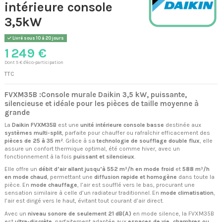
intérieure console
3,5kW
Livré sous 10 à 20 jours
1 249 €
Dont 5 € d'éco-participation
TTC
FVXM35B :Console murale Daikin 3,5 kW, puissante,
silencieuse et idéale pour les pièces de taille moyenne à
grande
La
Daikin FVXM35B
est une
unité intérieure console basse
destinée aux
systèmes multi-split
, parfaite pour chauffer ou rafraîchir efficacement des
pièces de 25 à 35 m²
. Grâce à sa
technologie de soufflage double flux
, elle
assure un confort thermique optimal, été comme hiver, avec un
fonctionnement à la fois
puissant et silencieux
.
Elle offre un
débit d’air allant jusqu’à 552 m³/h en mode froid
et
588 m³/h
en mode chaud
, permettant une
diffusion rapide et homogène
dans toute la
pièce. En
mode chauffage
, l’air est soufflé vers le bas, procurant une
sensation similaire à celle d’un radiateur traditionnel. En
mode climatisation
,
l’air est dirigé vers le haut, évitant tout courant d’air direct.
Avec un
niveau sonore de seulement 21 dB(A)
en mode silence, la FVXM35B
est
ultra-discrète
, parfaitement adaptée aux
espaces de vie, chambres ou