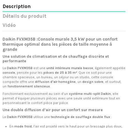
Description
Détails du produit
Vidéo
Daikin FVXM35B :Console murale 3,5 kW pour un confort
thermique optimal dans les pièces de taille moyenne à
grande
Une solution de climatisation et de chauffage discrète et
performante
La
Daikin FVXM35B
est une
unité intérieure murale basse
, également appelée
console
, pensée pour les
pièces de 25 à 35 m²
. Que ce soit pour une
chambre spacieuse, un bureau, un séjour ou un studio, cette console
compacte offre une
diffusion d’air homogène
, un
design sobre
, et surtout,
un
fonctionnement silencieux
.
Fonctionnant exclusivement au sein d’un
système multi-split Daikin
, elle
permet d’équiper plusieurs pièces avec une seule unité extérieure tout en
personnalisant le confort pièce par pièce.
Une double diffusion d’air pour un confort sur mesure
La
Daikin FVXM35B
utilise une
technologie de soufflage double flux
:
En
mode froid
, l’air est projeté vers le haut pour un brassage plus doux,