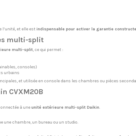
e l’unité, et elle est
indispensable pour activer la garantie construct
s multi-split
ieure multi-split
, ce qui permet :
inables, consoles)
s urbains
incipales, et utilisée en console dans les chambres ou pièces seconda
ikin CVXM20B
e connectée à une
unité extérieure multi-split Daikin
.
e une chambre, un bureau ou un studio.