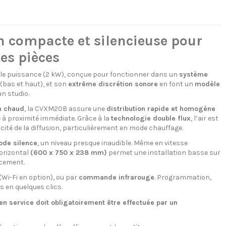
 compacte et silencieuse pour
es pièces
ble puissance (2 kW), conçue pour fonctionner dans un
système
 (bas et haut), et son
extrême discrétion sonore
en font un
modèle
n studio.
n chaud
, la CVXM20B assure une
distribution rapide et homogène
 à proximité immédiate. Grâce à la
technologie double flux
, l’air est
cacité de la diffusion, particulièrement en mode chauffage.
ode silence
, un niveau presque inaudible. Même en vitesse
orizontal
(600 x 750 x 238 mm)
permet une installation basse sur
ncement.
(Wi-Fi en option), ou par
commande infrarouge
. Programmation,
 en quelques clics.
en service doit obligatoirement être effectuée par un