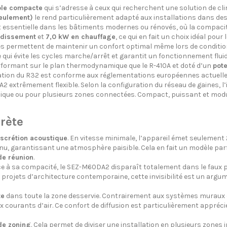
able compacte
qui s’adresse à ceux qui recherchent une solution de cli
eulement)
le rend particulièrement adapté aux installations dans de
essentielle dans les bâtiments modernes ou rénovés, où la compacité 
oidissement
et
7,0 kW en chauffage
, ce qui en fait un choix idéal pour 
és permettent de maintenir un confort optimal même lors de conditio
 qui évite les cycles marche/arrêt et garantit un fonctionnement flui
rformant sur le plan thermodynamique que le R-410A et doté d’un
pote
sation du R32 est conforme aux réglementations européennes actuelles
 extrêmement flexible. Selon la configuration du réseau de gaines, l’
unique ou pour plusieurs zones connectées. Compact, puissant et mod
rète
scrétion acoustique
. En vitesse minimale, l’appareil émet seulement
tenu, garantissant une atmosphère paisible. Cela en fait un modèle pa
de réunion
.
e à sa compacité, le SEZ-M60DA2 disparaît totalement dans le faux pla
s projets d’architecture contemporaine, cette invisibilité est un argume
te
dans toute la zone desservie. Contrairement aux systèmes muraux q
ux courants d’air. Ce confort de diffusion est particulièrement appréc
de zoning
. Cela permet de diviser une installation en plusieurs zones