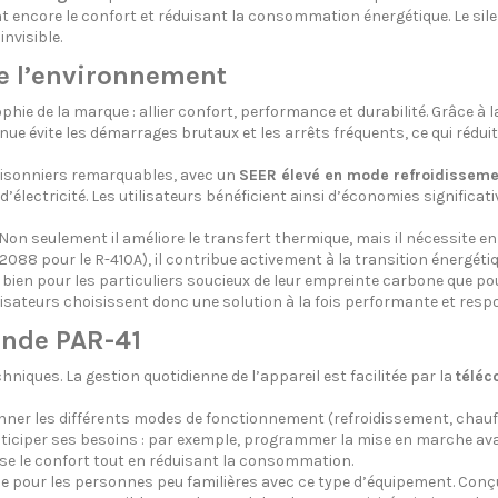
nt encore le confort et réduisant la consommation énergétique. Le sile
nvisible.
e l’environnement
phie de la marque : allier confort, performance et durabilité. Grâce à 
e évite les démarrages brutaux et les arrêts fréquents, ce qui réduit
aisonniers remarquables, avec un
SEER élevé en mode refroidisseme
s d’électricité. Les utilisateurs bénéficient ainsi d’économies signifi
n seulement il améliore le transfert thermique, mais il nécessite en 
e 2088 pour le R-410A), il contribue activement à la transition éner
i bien pour les particuliers soucieux de leur empreinte carbone que 
tilisateurs choisissent donc une solution à la fois performante et respo
ande PAR-41
niques. La gestion quotidienne de l’appareil est facilitée par la
téléc
ner les différents modes de fonctionnement (refroidissement, chauffag
anticiper ses besoins : par exemple, programmer la mise en marche avant 
se le confort tout en réduisant la consommation.
ême pour les personnes peu familières avec ce type d’équipement. Conçu