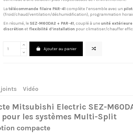
La
télécommande filaire PAR-41
complète l’ensemble avec un
pilot
(froid/chaud/ventilation/déshumidification), programmation horaire
En résumé, le
SEZ-M60DA2 + PAR-41
, couplé à une
unité extérieure 
discrétion
et
flexibilité d’installation
pour climatiser/chauffer effi
Ajouter au panier
joints
Vidéo
cte Mitsubishi Electric SEZ-M60D
 pour les systèmes Multi-Split
ption compacte