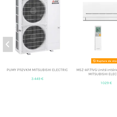
Rupture de sto
PUMY P112VKM MITSUBISHI ELECTRIC
MSZ-AP71VG Unité intéri
MITSUBISHI ELEC
3 449 €
1 029 €