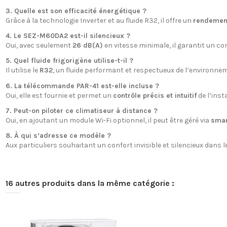
3. Quelle est son efficacité énergétique ?
Grâce à la technologie Inverter et au fluide R32, il offre un
rendement
4. Le SEZ-M60DA2 est-il silencieux ?
Oui, avec seulement
26 dB(A)
en vitesse minimale, il garantit un co
5. Quel fluide frigorigène utilise-t-il ?
Il utilise le
R32
, un fluide performant et respectueux de l’environne
6. La télécommande PAR-41 est-elle incluse ?
Oui, elle est fournie et permet un
contrôle précis et intuitif
de l’insta
7. Peut-on piloter ce climatiseur à distance ?
Oui, en ajoutant un module Wi-Fi optionnel, il peut être géré via
smar
8. À qui s’adresse ce modèle ?
Aux particuliers souhaitant un confort invisible et silencieux dans
16 autres produits dans la même catégorie :