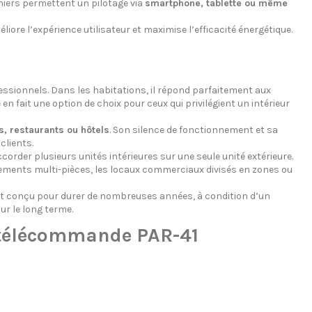
niers permettent un pilotage via
smartphone, tablette ou même
liore l’expérience utilisateur et maximise l’efficacité énergétique.
fessionnels. Dans les habitations, il répond parfaitement aux
e en fait une option de choix pour ceux qui privilégient un intérieur
s, restaurants ou hôtels
. Son silence de fonctionnement et sa
lients.
order plusieurs unités intérieures sur une seule unité extérieure.
ogements multi-pièces, les locaux commerciaux divisés en zones ou
 est conçu pour durer de nombreuses années, à condition d’un
ur le long terme.
 télécommande PAR-41