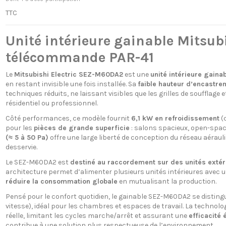
TTC
Unité intérieure gainable Mitsu
télécommande PAR-41
Le
Mitsubishi Electric SEZ-M60DA2
est une
unité intérieure gain
en restant invisible une fois installée. Sa
faible hauteur d’encastr
techniques réduits, ne laissant visibles que les grilles de soufflage 
résidentiel ou professionnel.
Côté performances, ce modèle fournit
6,1 kW en refroidissement
(c
pour les
pièces de grande superficie
: salons spacieux, open-spac
(≈ 5 à 50 Pa)
offre une large liberté de conception du réseau aéraul
desservie.
Le SEZ-M60DA2 est
destiné au raccordement sur des unités extér
architecture permet d’alimenter plusieurs unités intérieures avec un
réduire la consommation globale
en mutualisant la production.
Pensé pour le confort quotidien, le gainable SEZ-M60DA2 se distin
vitesse), idéal pour les chambres et espaces de travail. La technolo
réelle, limitant les cycles marche/arrêt et assurant une
efficacité
contribue à une solution plus respectueuse de l’environnement.