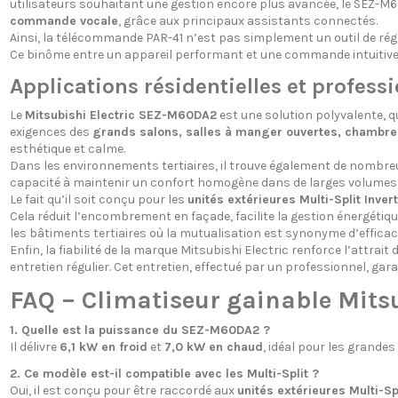
utilisateurs souhaitant une gestion encore plus avancée, le SEZ-M6
commande vocale
, grâce aux principaux assistants connectés.
Ainsi, la télécommande PAR-41 n’est pas simplement un outil de régl
Ce binôme entre un appareil performant et une commande intuitive
Applications résidentielles et profess
Le
Mitsubishi Electric SEZ-M60DA2
est une solution polyvalente, q
exigences des
grands salons, salles à manger ouvertes, chamb
esthétique et calme.
Dans les environnements tertiaires, il trouve également de nombre
capacité à maintenir un confort homogène dans de larges volumes
Le fait qu’il soit conçu pour les
unités extérieures Multi-Split Inver
Cela réduit l’encombrement en façade, facilite la gestion énergétiq
les bâtiments tertiaires où la mutualisation est synonyme d’efficaci
Enfin, la fiabilité de la marque Mitsubishi Electric renforce l’att
entretien régulier. Cet entretien, effectué par un professionnel, ga
FAQ – Climatiseur gainable Mit
1. Quelle est la puissance du SEZ-M60DA2 ?
Il délivre
6,1 kW en froid
et
7,0 kW en chaud
, idéal pour les grandes
2. Ce modèle est-il compatible avec les Multi-Split ?
Oui, il est conçu pour être raccordé aux
unités extérieures Multi-Spl