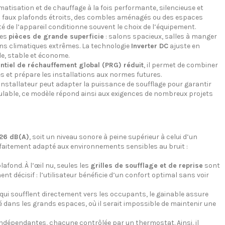
matisation et de chauffage à la fois performante, silencieuse et
s faux plafonds étroits, des combles aménagés ou des espaces
de l’appareil conditionne souvent le choix de l’équipement.
les
pièces de grande superficie
: salons spacieux, salles à manger
ns climatiques extrêmes. La technologie
Inverter DC
ajuste en
de, stable et économe.
ntiel de réchauffement global (PRG) réduit
, il permet de combiner
 et prépare les installations aux normes futures.
installateur peut adapter la puissance de soufflage pour garantir
ulable, ce modèle répond ainsi aux exigences de nombreux projets
26 dB(A)
, soit un niveau sonore à peine supérieur à celui d’un
rfaitement adapté aux environnements sensibles au bruit :
fond. À l’œil nu, seules les
grilles de soufflage et de reprise
sont
nt décisif : l’utilisateur bénéficie d’un confort optimal sans voir
ui soufflent directement vers les occupants, le gainable assure
ié dans les grands espaces, où il serait impossible de maintenir une
 indépendantes, chacune contrôlée par un thermostat. Ainsi, il