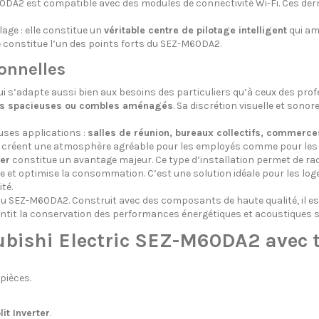
0DA2 est compatible avec des modules de connectivité Wi-Fi. Ces der
age : elle constitue un
véritable centre de pilotage intelligent
qui amé
 constitue l’un des points forts du SEZ-M60DA2.
ionnelles
ui s’adapte aussi bien aux besoins des particuliers qu’à ceux des pro
res spacieuses ou combles aménagés
. Sa discrétion visuelle et sonor
uses applications :
salles de réunion, bureaux collectifs, commerce
 créent une atmosphère agréable pour les employés comme pour les c
ter
constitue un avantage majeur. Ce type d’installation permet de racc
ue et optimise la consommation. C’est une solution idéale pour les l
té.
rait du SEZ-M60DA2. Construit avec des composants de haute qualité, il
rantit la conservation des performances énergétiques et acoustiques s
subishi Electric SEZ-M60DA2 avec
 pièces.
it Inverter
.