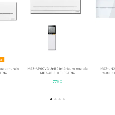
ck
eure murale
MSZ-AP60VG Unité intérieure murale
MSZ-LN25
TRIC
MITSUBISHI ELECTRIC
murale 
779 €