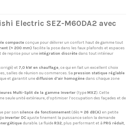
bishi Electric SEZ-M60DA2 avec
able compacte
conçue pour délivrer un confort haut de gamme tout
ement (≈ 200 mm)
facilite la pose dans les faux plafonds et espaces
et de reprise pour une
intégration discrète
dans tout intérieur
orrigé) et
7,0 kW en chauffage
, ce qui en fait un excellent choix
es, salles de réunion ou commerces. Sa
pression statique réglable
ique et garantit une
diffusion d’air homogène
dans chaque zone
ieures Multi-Split de la gamme Inverter
(type
MXZ
). Cette
e seule unité extérieure, d’optimiser l’occupation des façades et de
gue par son
silence de fonctionnement
(dès
≈ 26 dB(A)
en petite
gie
Inverter DC
ajuste finement la puissance selon la demande
 énergétique
durable. Le fluide
R32
, plus performant et à
PRG réduit
,