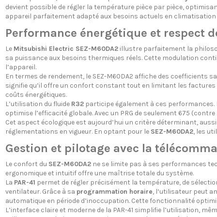
devient possible de régler la température pièce par pièce, optimisa
appareil parfaitement adapté aux besoins actuels en climatisation i
Performance énergétique et respect d
Le
Mitsubishi Electric SEZ-M60DA2
illustre parfaitement la philoso
sa puissance aux besoins thermiques réels. Cette modulation continu
l’appareil.
En termes de rendement, le SEZ-M60DA2 affiche des coefficients s
signifie qu’il offre un confort constant tout en limitant les facture
coûts énergétiques.
L’utilisation du fluide
R32
participe également à ces performances. No
optimise l’efficacité globale. Avec un PRG de seulement 675 (contr
Cet aspect écologique est aujourd’hui un critère déterminant, auss
réglementations en vigueur. En optant pour le
SEZ-M60DA2
, les u
Gestion et pilotage avec la télécomm
Le confort du
SEZ-M60DA2
ne se limite pas à ses performances tech
ergonomique et intuitif offre une maîtrise totale du système.
La
PAR-41
permet de régler précisément la température, de sélection
ventilateur. Grâce à sa
programmation horaire
, l’utilisateur peut 
automatique en période d’inoccupation. Cette fonctionnalité optimi
L’interface claire et moderne de la PAR-41 simplifie l’utilisation, m