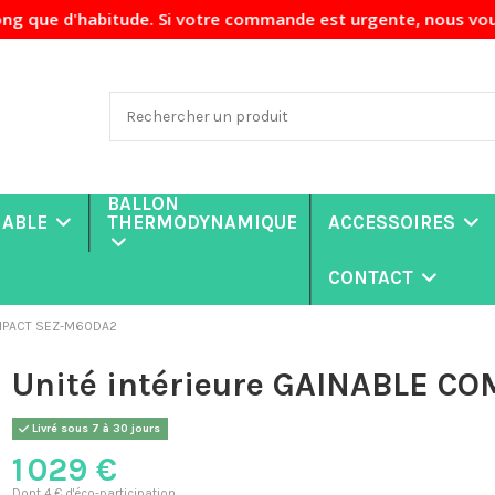
itude. Si votre commande est urgente, nous vous recommandon
BALLON
NABLE
THERMODYNAMIQUE
ACCESSOIRES
CONTACT
COMPACT SEZ-M60DA2
Unité intérieure GAINABLE 
Livré sous 7 à 30 jours
1 029 €
Dont 4 € d'éco-participation