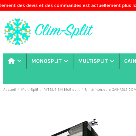
devis et des commandes est actuellement plus long que d'hab
MONOSPLIT
MULTISPLIT
GAI
Accueil
Multi-Split
MITSUBISHI Multisplit
Unité intérieure GAINABLE 