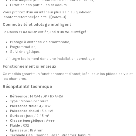
Filtre Ionpure
(réduction >99 % bactéries et virus),
Filtration des particules et odeurs.
Vous profitez d’un air intérieur plus sain au quotidien.
:contentReference[oaicite:3]{index=3}
Connectivité et pilotage intelligent
Le
Daikin FTXA42DP
est équipé d’un
Wi-Fi intégré
:
Pilotage à distance via smartphone,
Programmation,
Suivi énergétique.
Il s’intègre facilement dans une installation domotique.
Fonctionnement silencieux
Ce modèle garantit un fonctionnement discret, idéal pour les pièces de vie et
les chambres.
Récapitulatif technique
Référence :
FTXA42DP / RXA42A
Type :
Mono-Split mural
Puissance froid :
4,2 kW
Puissance chaud :
5,4 kW
Surface :
jusqu’à 45 m²
Classe énergétique :
A+++
Fluide :
R32
Épaisseur :
189 mm
Technologies :
Coanda, Flash Streamer, Ionpure