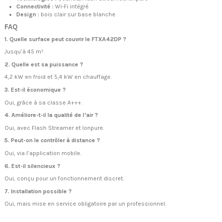
Connectivité :
Wi-Fi intégré
Design :
bois clair sur base blanche
FAQ
1. Quelle surface peut couvrir le FTXA42DP ?
Jusqu’à 45 m².
2. Quelle est sa puissance ?
4,2 kW en froid et 5,4 kW en chauffage.
3. Est-il économique ?
Oui, grâce à sa classe A+++.
4. Améliore-t-il la qualité de l’air ?
Oui, avec Flash Streamer et Ionpure.
5. Peut-on le contrôler à distance ?
Oui, via l’application mobile.
6. Est-il silencieux ?
Oui, conçu pour un fonctionnement discret.
7. Installation possible ?
Oui, mais mise en service obligatoire par un professionnel.