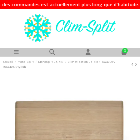
es commandes est actuellement plus long que d'habitude. Si 
0
Accueil
Mono-Split
Monosplit DAIKIN
Climatisation Daikin FTXA42DP /
RXA42A Stylish