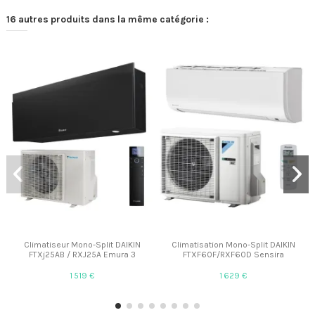
16 autres produits dans la même catégorie :
Climatiseur Mono-Split DAIKIN
Climatisation Mono-Split DAIKIN
FTXj25AB / RXJ25A Emura 3
FTXF60F/RXF60D Sensira
1 519 €
1 629 €