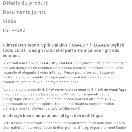
Détails du produit
Documents joints
Vidéo
Loi F-GAZ
Climatiseur Mono-Split Daikin FTXA42DP / RXA42A Stylish
(bois clair) : design naturel et performance pour grands
espaces
Le
climatiseur Daikin FTXA42DP / RXA42A
de la gamme Stylish se distingue
par son design en
effet bois clair sur base blanche
, apportant une touche
naturelle et élégante à votre intérieur. Pensé pour allier esthétique et
performance, ce modèle s’intègre parfaitement dans des espaces
modernes, chaleureux ou de style scandinave.
Avec une puissance de
4,2 kW en refroidissement
et
5,4 kW en chauffage
,
il est idéal pour des surfaces jusqu’à
45 m²
. Il offre une efficacité
énergétique élevée, avec une classification pouvant atteindre
A+++
,
garantissant un confort optimal tout en maîtrisant la consommation
d’énergie. :contentReference[oaicite:0]{index=0}
Un design bois clair pour une intégration esthétique
Le
FTXA42DP
se démarque par son panneau frontal effet bois clair, inspiré
des matières naturelles. Cette finition permet d’intégrer parfaitement l’unité