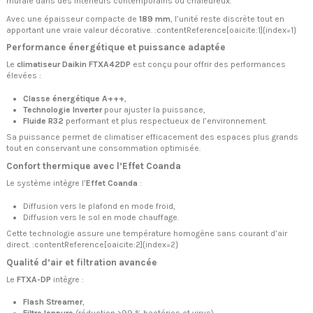
murale dans des intérieurs contemporains ou chaleureux.
Avec une épaisseur compacte de
189 mm
, l’unité reste discrète tout en
apportant une vraie valeur décorative. :contentReference[oaicite:1]{index=1}
Performance énergétique et puissance adaptée
Le
climatiseur Daikin FTXA42DP
est conçu pour offrir des performances
élevées :
Classe énergétique A+++
,
Technologie Inverter
pour ajuster la puissance,
Fluide R32
performant et plus respectueux de l’environnement.
Sa puissance permet de climatiser efficacement des espaces plus grands
tout en conservant une consommation optimisée.
Confort thermique avec l’Effet Coanda
Le système intègre l’
Effet Coanda
:
Diffusion vers le plafond en mode froid,
Diffusion vers le sol en mode chauffage.
Cette technologie assure une température homogène sans courant d’air
direct. :contentReference[oaicite:2]{index=2}
Qualité d’air et filtration avancée
Le
FTXA-DP
intègre :
Flash Streamer
,