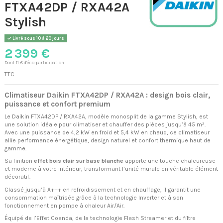
FTXA42DP / RXA42A
Stylish
Livré sous 10 à 20 jours
2 399 €
Dont 11 € d'éco-participation
TTC
Climatiseur Daikin FTXA42DP / RXA42A : design bois clair,
puissance et confort premium
Le Daikin FTXA42DP / RXA42A, modèle monosplit de la gamme Stylish, est
une solution idéale pour climatiser et chauffer des pièces jusqu’à 45 m².
Avec une puissance de 4,2 kW en froid et 5,4 kW en chaud, ce climatiseur
allie performance énergétique, design naturel et confort thermique haut de
gamme.
Sa finition
effet bois clair sur base blanche
apporte une touche chaleureuse
et moderne à votre intérieur, transformant l’unité murale en véritable élément
décoratif.
Classé jusqu’à A+++ en refroidissement et en chauffage, il garantit une
consommation maîtrisée grâce à la technologie Inverter et à son
fonctionnement en pompe à chaleur Air/Air.
Équipé de l’Effet Coanda, de la technologie Flash Streamer et du filtre