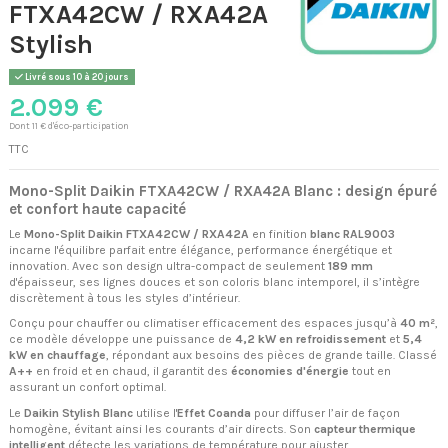
FTXA42CW / RXA42A
Stylish
Livré sous 10 à 20 jours
2.099 €
Dont 11 € d'éco-participation
TTC
Mono-Split Daikin FTXA42CW / RXA42A Blanc : design épuré
et confort haute capacité
Le
Mono-Split Daikin FTXA42CW / RXA42A
en finition
blanc RAL9003
incarne l'équilibre parfait entre élégance, performance énergétique et
innovation. Avec son design ultra-compact de seulement
189 mm
d'épaisseur, ses lignes douces et son coloris blanc intemporel, il s’intègre
discrètement à tous les styles d’intérieur.
Conçu pour chauffer ou climatiser efficacement des espaces jusqu’à
40 m²
,
ce modèle développe une puissance de
4,2 kW en refroidissement
et
5,4
kW en chauffage
, répondant aux besoins des pièces de grande taille. Classé
A++
en froid et en chaud, il garantit des
économies d'énergie
tout en
assurant un confort optimal.
Le
Daikin Stylish Blanc
utilise l'
Effet Coanda
pour diffuser l’air de façon
homogène, évitant ainsi les courants d’air directs. Son
capteur thermique
intelligent
détecte les variations de température pour ajuster