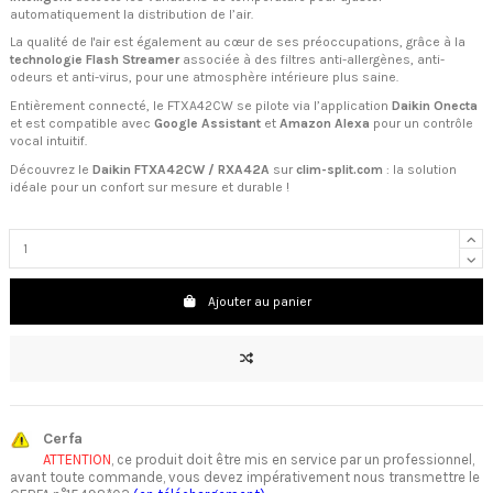
automatiquement la distribution de l’air.
La qualité de l'air est également au cœur de ses préoccupations, grâce à la
technologie Flash Streamer
associée à des filtres anti-allergènes, anti-
odeurs et anti-virus, pour une atmosphère intérieure plus saine.
Entièrement connecté, le FTXA42CW se pilote via l’application
Daikin Onecta
et est compatible avec
Google Assistant
et
Amazon Alexa
pour un contrôle
vocal intuitif.
Découvrez le
Daikin FTXA42CW / RXA42A
sur
clim-split.com
: la solution
idéale pour un confort sur mesure et durable !
Ajouter au panier
Cerfa
ATTENTION
, ce produit doit être mis en service par un professionnel,
avant toute commande, vous devez impérativement nous transmettre le