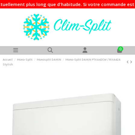
ement plus long que d'habitude. Si votre commande est urgen
0
Accueil
Mono-Split
Monosplit DAIKIN
Mono-Split DAIKIN FTXA42CW / RXA42A
Stylish