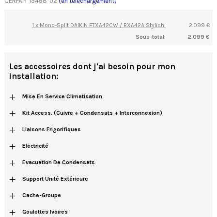
CERFA n°15498*02
(en téléchargement)
1 x Mono-Split DAIKIN FTXA42CW / RXA42A Stylish:
2.099 €
Sous-total:
2.099 €
Les accessoires dont j'ai besoin pour mon
installation:
+
Mise En Service Climatisation
+
Kit Access. (cuivre + Condensats + Interconnexion)
+
Liaisons Frigorifiques
+
Electricité
+
Evacuation De Condensats
+
Support Unité Extérieure
+
Cache-Groupe
+
Goulottes Ivoires