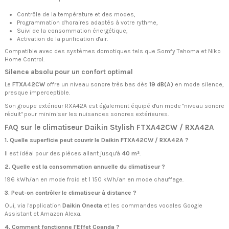
Contrôle de la température et des modes,
Programmation d'horaires adaptés à votre rythme,
Suivi de la consommation énergétique,
Activation de la purification d'air.
Compatible avec des systèmes domotiques tels que Somfy Tahoma et Niko
Home Control.
Silence absolu pour un confort optimal
Le
FTXA42CW
offre un niveau sonore très bas dès
19 dB(A)
en mode silence,
presque imperceptible.
Son groupe extérieur RXA42A est également équipé d'un mode "niveau sonore
réduit" pour minimiser les nuisances sonores extérieures.
FAQ sur le climatiseur Daikin Stylish FTXA42CW / RXA42A
1. Quelle superficie peut couvrir le Daikin FTXA42CW / RXA42A ?
Il est idéal pour des pièces allant jusqu'à
40 m²
.
2. Quelle est la consommation annuelle du climatiseur ?
196 kWh/an en mode froid et 1 150 kWh/an en mode chauffage.
3. Peut-on contrôler le climatiseur à distance ?
Oui, via l'application
Daikin Onecta
et les commandes vocales Google
Assistant et Amazon Alexa.
4. Comment fonctionne l'Effet Coanda ?