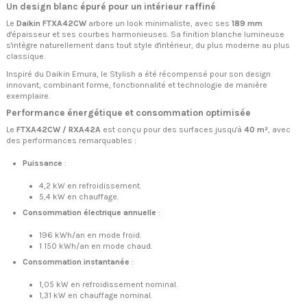
Un design blanc épuré pour un intérieur raffiné
Le
Daikin FTXA42CW
arbore un look minimaliste, avec ses
189 mm
d'épaisseur et ses courbes harmonieuses. Sa finition blanche lumineuse
s'intègre naturellement dans tout style d'intérieur, du plus moderne au plus
classique.
Inspiré du Daikin Emura, le Stylish a été récompensé pour son design
innovant, combinant forme, fonctionnalité et technologie de manière
exemplaire.
Performance énergétique et consommation optimisée
Le
FTXA42CW / RXA42A
est conçu pour des surfaces jusqu'à
40 m²
, avec
des performances remarquables :
Puissance
:
4,2 kW en refroidissement.
5,4 kW en chauffage.
Consommation électrique annuelle
:
196 kWh/an en mode froid.
1 150 kWh/an en mode chaud.
Consommation instantanée
:
1,05 kW en refroidissement nominal.
1,31 kW en chauffage nominal.