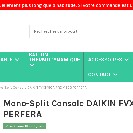
plus long que d'habitude. Si votre commande est urgente, no
BALLON
NABLE
THERMODYNAMIQUE
ACCESSOIRES
CONTACT
o-Split Console DAIKIN FVXM50A / RXM50B PERFERA
Mono-Split Console DAIKIN F
PERFERA
Livré sous 10 à 20 jours