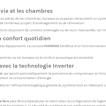
 vie et les chambres
ux pièces de vie, chambres, bureaux ou espaces nécessitant un système
ns de nombreux projets d’aménagement ou de rénovation.
tions disposant de combles aménagés ou de murs mansardés, où l’insta
 confort quotidien
e ses équipements. La console
FVXM50A
bénéficie d’un fonctionnemen
ambres ou les bureaux où le confort acoustique est essentiel.
avec la technologie Inverter
in
, qui ajuste automatiquement la puissance du compresseur en fonct
mitant la consommation d’énergie.
éliorer l’efficacité énergétique globale du système tout en réduisan
erfera
peut être préparée par le client selon la configuration du logem
ité de l’installation, la sécurité du système et ses performances optim