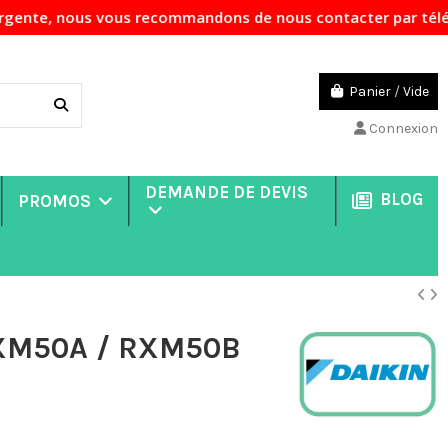
us vous recommandons de nous contacter par téléphone afin d
Panier
/
Vide
Connexion
DEMANDE DE DEVIS
BLOG
PROMOS
VXM50A / RXM50B