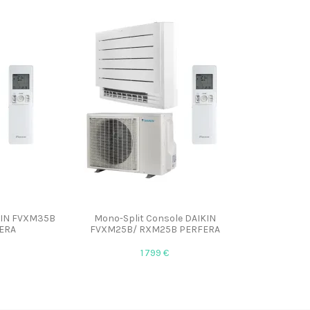
KIN FVXM35B
Mono-Split Console DAIKIN
ERA
FVXM25B/ RXM25B PERFERA
1 799 €