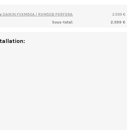
ole DAIKIN FVXM50A / RXM50B PERFERA:
2.599 €
Sous-total:
2.599 €
tallation: