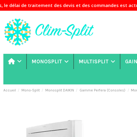
 de traitement des devis et des commandes est actuellement 
MONOSPLIT
MULTISPLIT
GAI
Accueil
Mono-Split
Monosplit DAIKIN
Gamme Perfera (Consoles)
Mon