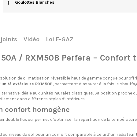
+
Goulottes Blanches
joints
Vidéo
Loi F-GAZ
50A / RXM50B Perfera – Confort 
solution de climatisation réversible haut de gamme conçue pour offri
’
unité extérieure RXM50B
, permettant d’assurer à la fois le chauffag
lternative idéale aux unités murales classiques. Sa position proche du
cilement dans différents styles d’intérieurs.
 un confort homogène
r double flux qui permet d’optimiser la répartition de la température da
 au niveau du sol pour un confort comparable à celui d’un radiateur tr