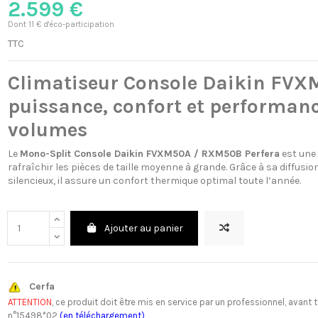
2.599 €
Dont 11 € d'éco-participation
TTC
Climatiseur Console Daikin FVX
puissance, confort et performan
volumes
Le
Mono-Split Console Daikin FVXM50A / RXM50B Perfera
est une 
rafraîchir les pièces de taille moyenne à grande. Grâce à sa diffusi
silencieux, il assure un confort thermique optimal toute l’année.
Ajouter au panier
Cerfa
ATTENTION
, ce produit doit être mis en service par un professionnel, av
n°15498*02
(en téléchargement)