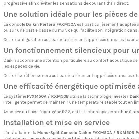
progressive afin d’éviter les sensations de courant d’air direct.
Une solution idéale pour les pièces de
La console
Daikin Perfera FVXM50A
est particulièrement adaptée a
ou sur une partie basse du mur, ce qui facilite son intégration da
Cette configuration est particulièrement appréciée dans les habita
Un fonctionnement silencieux pour un
Daikin accorde une attention particulière au confort acoustique d
les espaces de vie.
Cette discrétion sonore est particulièrement appréciée dans les ch
Une efficacité énergétique optimisée 
Le système
FVXM50A / RXM50B
utilise la technologie
Inverter Daik
intelligente permet de maintenir une température stable tout en li
Associée au fluide frigorigène
R32
, cette technologie contribue à am
Installation et mise en service
L’installation du
Mono-Split Console Daikin FVXM50A / RXM50B P
réalisée par un professionnel certifié
, afin de garantir la conform