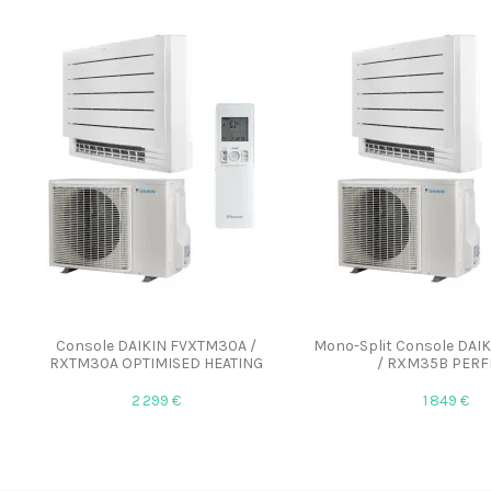
Console DAIKIN FVXTM30A /
Mono-Split Console DAI
RXTM30A OPTIMISED HEATING
/ RXM35B PERF
2 299 €
1 849 €