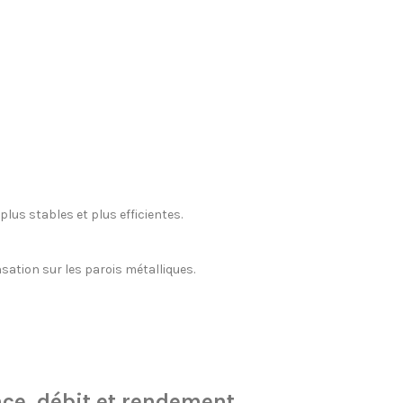
lus stables et plus efficientes.
sation sur les parois métalliques.
nce, débit et rendement