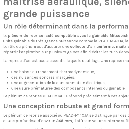
maîtrise aéraulique, silen
grande puissance
Un rôle déterminant dans la performa
Le
plénum de reprise isolé compatible avec le gainable Mitsubish
unité gainable de très grande puissance comme la PEAD-M140JA, la gest
Le rôle du plénum est d'assurer une
collecte d’air uniforme, maîtri
répartir l’aspiration sur plusieurs gaines afin d’éviter les turbulenc
La reprise d’air est aussi essentielle que le soufflage. Une reprise m
une baisse du rendement thermodynamique,
des nuisances sonores marquées,
une augmentation de la consommation électrique,
une usure prématurée des composants internes du gainable.
Le plénum de reprise PEAD-M140JA répond précisément à ces enjeux
Une conception robuste et grand forma
Le plénum de reprise associé au PEAD-M140JA se distingue par des
et une profondeur d’environ
246 mm
, il offre un volume interne su