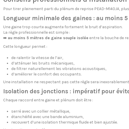
Pour tirer pleinement parti du plénum de reprise PEAD-M140JA, plus
Longueur minimale des gaines :
au moins 5 
Une gaine trop courte augmente fortement le bruit d’aspiration.
La règle professionnelle est simple :
➡️
au moins 5 mètres de gaine souple isolée
entre la bouche de rep
Cette longueur permet :
de ralentir la vitesse de l’air,
d’atténuer les bruits mécaniques,
de filtrer naturellement les vibrations acoustiques,
d’améliorer le confort des occupants.
Une installation ne respectant pas cette règle sera inexorablemen
Isolation des jonctions : impératif pour évit
Chaque raccord entre gaine et plénum doit être :
serré avec un collier métallique,
étanchéifié avec une bande aluminium,
recouvert d’une isolation thermique fluide et bien ajustée.