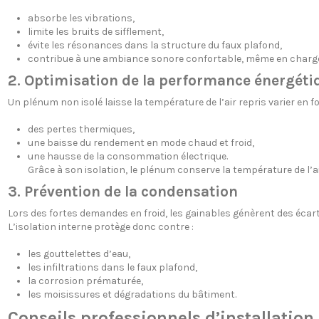
absorbe les vibrations,
limite les bruits de sifflement,
évite les résonances dans la structure du faux plafond,
contribue à une ambiance sonore confortable, même en charge
2. Optimisation de la performance énergéti
Un plénum non isolé laisse la température de l’air repris varier en f
des pertes thermiques,
une baisse du rendement en mode chaud et froid,
une hausse de la consommation électrique.
Grâce à son isolation, le plénum conserve la température de l’a
3. Prévention de la condensation
Lors des fortes demandes en froid, les gainables génèrent des écar
L’isolation interne protège donc contre :
les gouttelettes d’eau,
les infiltrations dans le faux plafond,
la corrosion prématurée,
les moisissures et dégradations du bâtiment.
Conseils professionnels d’installation