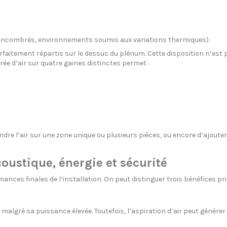
x encombrés, environnements soumis aux variations thermiques).
arfaitement répartis sur le dessus du plénum. Cette disposition n’est p
rée d’air sur quatre gaines distinctes permet :
rendre l’air sur une zone unique ou plusieurs pièces, ou encore d’ajou
coustique, énergie et sécurité
ances finales de l’installation. On peut distinguer trois bénéfices pri
gré sa puissance élevée. Toutefois, l’aspiration d’air peut générer du