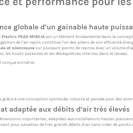
ce et performance pour les 
nce globale d’un gainable haute puiss
i Electric PEAD-M140JA
est un élément fondamental dans la conceptio
ion de l’air repris constitue l’un des piliers de son efficacité énergé
sée et silencieuse
sur plusieurs points de reprise. Avec un volume d’a
es, les bruits parasites et les déséquilibres internes dans le réseau.
al conçue entraîne :
 grâce à une conception optimisée, robuste et pensée pour des env
t adaptée aux débits d’air très élevés
 dimensions importantes, adaptées aux installations hautes puissanc
ffisant pour canaliser de très grands débits d’air sans créer de points