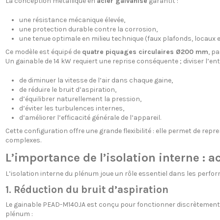
La conception métallique en
acier galvanisé
garantit :
une résistance mécanique élevée,
une protection durable contre la corrosion,
une tenue optimale en milieu technique (faux plafonds, locau
Ce modèle est équipé de
quatre piquages circulaires Ø200 mm
, p
Un gainable de 14 kW requiert une reprise conséquente ; diviser l’ent
de diminuer la vitesse de l’air dans chaque gaine,
de réduire le bruit d’aspiration,
d’équilibrer naturellement la pression,
d’éviter les turbulences internes,
d’améliorer l’efficacité générale de l’appareil.
Cette configuration offre une grande flexibilité : elle permet de rep
complexes.
L’importance de l’isolation interne : a
L’isolation interne du plénum joue un rôle essentiel dans les perform
1. Réduction du bruit d’aspiration
Le gainable PEAD-M140JA est conçu pour fonctionner discrètement mal
plénum :