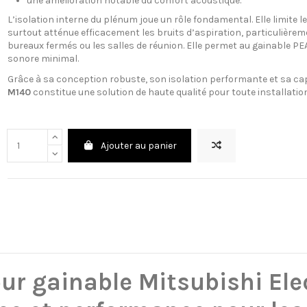
une amélioration notable du confort acoustique.
L’isolation interne du plénum joue un rôle fondamental. Elle limite
surtout atténue efficacement les bruits d’aspiration, particulièr
bureaux fermés ou les salles de réunion. Elle permet au gainable PE
sonore minimal.
Grâce à sa conception robuste, son isolation performante et sa capa
M140
constitue une solution de haute qualité pour toute installation 
Ajouter au panier
our gainable Mitsubishi Ele