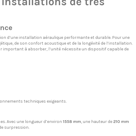
installations de très
ance
n d’une installation aéraulique performante et durable. Pour une
tique, de son confort acoustique et de la longévité de l’installation.
ir important à absorber, l’unité nécessite un dispositif capable de
ironnements techniques exigeants.
es. Avec une longueur d’environ
1558 mm
, une hauteur de
210 mm
 de surpression.