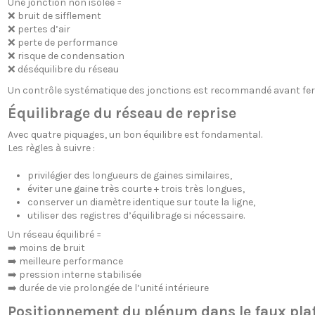
Une jonction non isolée =
❌ bruit de sifflement
❌ pertes d’air
❌ perte de performance
❌ risque de condensation
❌ déséquilibre du réseau
Un contrôle systématique des jonctions est recommandé avant fer
Équilibrage du réseau de reprise
Avec quatre piquages, un bon équilibre est fondamental.
Les règles à suivre :
privilégier des longueurs de gaines similaires,
éviter une gaine très courte + trois très longues,
conserver un diamètre identique sur toute la ligne,
utiliser des registres d’équilibrage si nécessaire.
Un réseau équilibré =
➡️ moins de bruit
➡️ meilleure performance
➡️ pression interne stabilisée
➡️ durée de vie prolongée de l’unité intérieure
Positionnement du plénum dans le faux pla