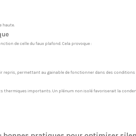
 haute.
que
onction de celle du faux plafond. Cela provoque :
ir repris, permettant au gainable de fonctionner dans des conditions p
ts thermiques importants. Un plénum non isolé favoriserait la conden
 : bonnes pratiques pour optimiser sile