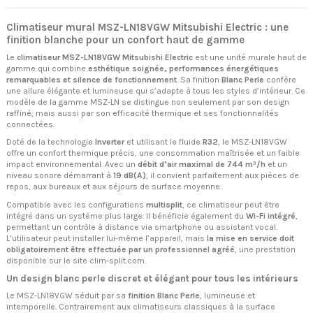
Climatiseur mural MSZ-LN18VGW Mitsubishi Electric : une
finition blanche pour un confort haut de gamme
Le
climatiseur MSZ-LN18VGW Mitsubishi Electric
est une unité murale haut de
gamme qui combine
esthétique soignée, performances énergétiques
remarquables et silence de fonctionnement
. Sa finition
Blanc Perle
confère
une allure élégante et lumineuse qui s’adapte à tous les styles d’intérieur. Ce
modèle de la gamme MSZ-LN se distingue non seulement par son design
raffiné, mais aussi par son efficacité thermique et ses fonctionnalités
connectées.
Doté de la technologie
Inverter
et utilisant le fluide
R32
, le MSZ-LN18VGW
offre un confort thermique précis, une consommation maîtrisée et un faible
impact environnemental. Avec un
débit d’air maximal de 744 m³/h
et un
niveau sonore démarrant à
19 dB(A)
, il convient parfaitement aux pièces de
repos, aux bureaux et aux séjours de surface moyenne.
Compatible avec les configurations
multisplit
, ce climatiseur peut être
intégré dans un système plus large. Il bénéficie également du
Wi-Fi intégré
,
permettant un contrôle à distance via smartphone ou assistant vocal.
L’utilisateur peut installer lui-même l’appareil, mais
la mise en service doit
obligatoirement être effectuée par un professionnel agréé
, une prestation
disponible sur le site clim-split.com.
Un design blanc perle discret et élégant pour tous les intérieurs
Le MSZ-LN18VGW séduit par sa
finition Blanc Perle
, lumineuse et
intemporelle. Contrairement aux climatiseurs classiques à la surface