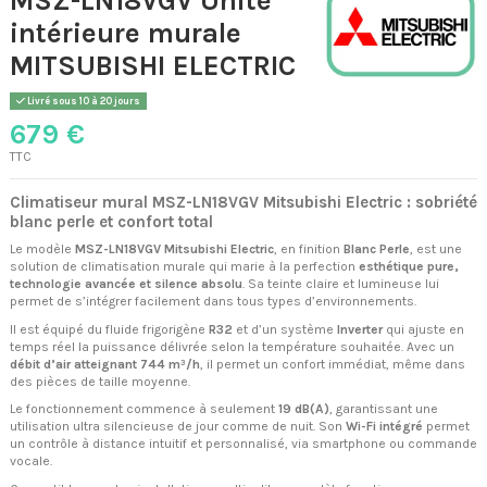
intérieure murale
MITSUBISHI ELECTRIC
Livré sous 10 à 20 jours
679 €
TTC
Climatiseur mural MSZ-LN18VGV Mitsubishi Electric : sobriété
blanc perle et confort total
Le modèle
MSZ-LN18VGV Mitsubishi Electric
, en finition
Blanc Perle
, est une
solution de climatisation murale qui marie à la perfection
esthétique pure,
technologie avancée et silence absolu
. Sa teinte claire et lumineuse lui
permet de s’intégrer facilement dans tous types d’environnements.
Il est équipé du fluide frigorigène
R32
et d’un système
Inverter
qui ajuste en
temps réel la puissance délivrée selon la température souhaitée. Avec un
débit d’air atteignant 744 m³/h
, il permet un confort immédiat, même dans
des pièces de taille moyenne.
Le fonctionnement commence à seulement
19 dB(A)
, garantissant une
utilisation ultra silencieuse de jour comme de nuit. Son
Wi-Fi intégré
permet
un contrôle à distance intuitif et personnalisé, via smartphone ou commande
vocale.