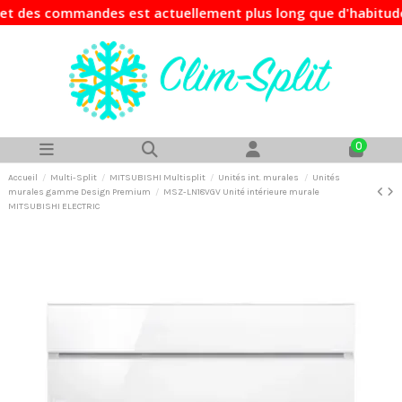
des commandes est actuellement plus long que d'habitude. Si
0
Accueil
Multi-Split
MITSUBISHI Multisplit
Unités int. murales
Unités
murales gamme Design Premium
MSZ-LN18VGV Unité intérieure murale
MITSUBISHI ELECTRIC