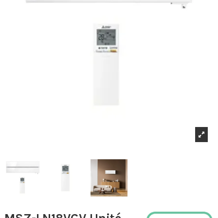
MSZ-LN18VGV Unité