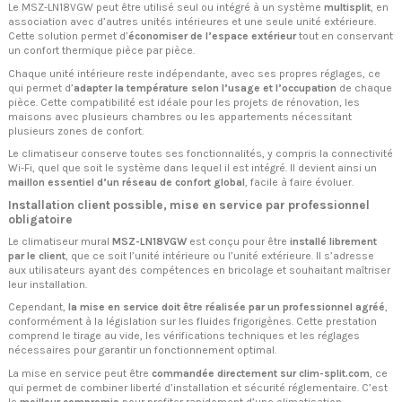
Le MSZ-LN18VGW peut être utilisé seul ou intégré à un système
multisplit
, en
association avec d’autres unités intérieures et une seule unité extérieure.
Cette solution permet d’
économiser de l’espace extérieur
tout en conservant
un confort thermique pièce par pièce.
Chaque unité intérieure reste indépendante, avec ses propres réglages, ce
qui permet d’
adapter la température selon l’usage et l’occupation
de chaque
pièce. Cette compatibilité est idéale pour les projets de rénovation, les
maisons avec plusieurs chambres ou les appartements nécessitant
plusieurs zones de confort.
Le climatiseur conserve toutes ses fonctionnalités, y compris la connectivité
Wi-Fi, quel que soit le système dans lequel il est intégré. Il devient ainsi un
maillon essentiel d’un réseau de confort global
, facile à faire évoluer.
Installation client possible, mise en service par professionnel
obligatoire
Le climatiseur mural
MSZ-LN18VGW
est conçu pour être
installé librement
par le client
, que ce soit l’unité intérieure ou l’unité extérieure. Il s’adresse
aux utilisateurs ayant des compétences en bricolage et souhaitant maîtriser
leur installation.
Cependant,
la mise en service doit être réalisée par un professionnel agréé
,
conformément à la législation sur les fluides frigorigènes. Cette prestation
comprend le tirage au vide, les vérifications techniques et les réglages
nécessaires pour garantir un fonctionnement optimal.
La mise en service peut être
commandée directement sur clim-split.com
, ce
qui permet de combiner liberté d’installation et sécurité réglementaire. C’est
le
meilleur compromis
pour profiter rapidement d’une climatisation