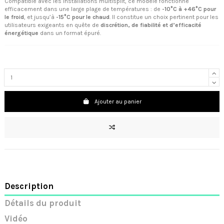
Compatible avec les installations multisplit, ce modèle fonctionne
efficacement dans une large plage de températures : de
-10°C à +46°C pour
le froid
, et jusqu’à
-15°C pour le chaud
. Il constitue un choix pertinent pour les
utilisateurs exigeants en quête de
discrétion, de fiabilité et d’efficacité
énergétique
dans un format épuré.
Ajouter au panier
Description
Détails du produit
Vidéo