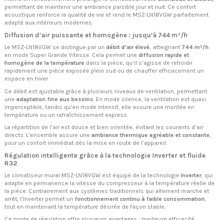
permettant de maintenir une ambiance paisible jour et nuit. Ce confort
acoustique renforce la qualité de vie et rend le MSZ-LN18VGW parfaitement
adapté aux intérieurs modernes.
Diffusion d’air puissante et homogène : jusqu’à 744 m³/h
Le MSZ-LN18VGW se distingue par un
débit d’air élevé
, atteignant
744 m³/h
en mode Super Grande Vitesse. Cela permet une
diffusion rapide et
homogène de la température
dans la pièce, qu’il s’agisse de refroidir
rapidement une pièce exposée plein sud ou de chauffer efficacement un
espace en hiver.
Ce débit est ajustable grâce à plusieurs niveaux de ventilation, permettant
une
adaptation fine aux besoins
. En mode silence, la ventilation est quasi
imperceptible, tandis qu’en mode intensif, elle assure une montée en
température ou un rafraîchissement express.
La répartition de l’air est douce et bien orientée, évitant les courants d’air
directs. L’ensemble assure une
ambiance thermique agréable et constante
,
pour un confort immédiat dès la mise en route de l’appareil.
Régulation intelligente grâce à la technologie Inverter et fluide
R32
Le climatiseur mural MSZ-LN18VGW est équipé de la technologie
Inverter
, qui
adapte en permanence la vitesse du compresseur à la température réelle de
la pièce. Contrairement aux systèmes traditionnels qui alternent marche et
arrêt, l’Inverter permet un
fonctionnement continu à faible consommation
,
tout en maintenant la température désirée de façon stable.
Ce mode de régulation offre plusieurs avantages : meilleure efficacité