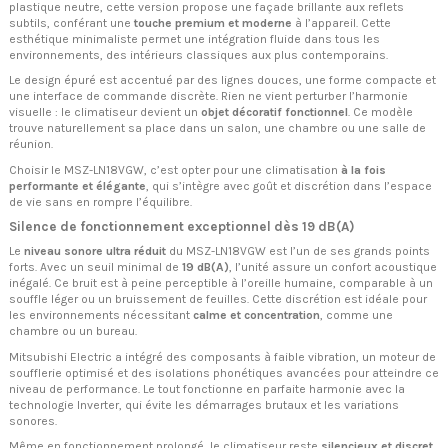
plastique neutre, cette version propose une façade brillante aux reflets
subtils, conférant une
touche premium et moderne
à l’appareil. Cette
esthétique minimaliste permet une intégration fluide dans tous les
environnements, des intérieurs classiques aux plus contemporains.
Le design épuré est accentué par des lignes douces, une forme compacte et
une interface de commande discrète. Rien ne vient perturber l’harmonie
visuelle : le climatiseur devient un
objet décoratif fonctionnel
. Ce modèle
trouve naturellement sa place dans un salon, une chambre ou une salle de
réunion.
Choisir le MSZ-LN18VGW, c’est opter pour une climatisation
à la fois
performante et élégante
, qui s’intègre avec goût et discrétion dans l’espace
de vie sans en rompre l’équilibre.
Silence de fonctionnement exceptionnel dès 19 dB(A)
Le
niveau sonore ultra réduit
du MSZ-LN18VGW est l’un de ses grands points
forts. Avec un seuil minimal de
19 dB(A)
, l’unité assure un confort acoustique
inégalé. Ce bruit est à peine perceptible à l’oreille humaine, comparable à un
souffle léger ou un bruissement de feuilles. Cette discrétion est idéale pour
les environnements nécessitant
calme et concentration
, comme une
chambre ou un bureau.
Mitsubishi Electric a intégré des composants à faible vibration, un moteur de
soufflerie optimisé et des isolations phonétiques avancées pour atteindre ce
niveau de performance. Le tout fonctionne en parfaite harmonie avec la
technologie Inverter, qui évite les démarrages brutaux et les variations
sonores.
Même en fonctionnement prolongé, le climatiseur reste
silencieux et discret
,