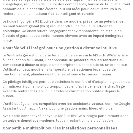
énergétique, réduction de l’usure des composants, baisse du bruit, et surtout
économies sur la facture électrique. Il est idéal pour les utilisateurs à la
recherche d’un climatiseur
fiable, intelligent et durable
.
Le fluide frigorigène
R32
, utilisé dans ce modèle, présente un
potentiel de
réchauffement global (PRG) réduit
et offre une meilleure efficacité
calorifique. Ce choix reflète l’engagement environnemental de Mitsubishi
Electric et garantit des performances élevées avec un
impact écologique
limité
.
Contrôle Wi-Fi intégré pour une gestion à distance intuitive
Le
Wi-Fi intégré
est une caractéristique de série sur le MSZ-LN18VGW. Grâce
à l’application
MELCloud
, il est possible de
piloter toutes les fonctions du
climatiseur à distance
depuis un smartphone, une tablette ou un ordinateur.
L’utilisateur peut modifier la température, sélectionner les modes de
fonctionnement, planifier des horaires et suivre la consommation.
Ce pilotage intelligent permet d’optimiser le confort et d’adapter la gestion du
climatiseur à son emploi du temps. Il devient facile de
lancer le chauffage
avant de rentrer chez soi
, ou d’arrêter la climatisation oubliée depuis le
bureau.
L’unité est également
compatible avec les assistants vocaux
, comme Google
Assistant ou Amazon Alexa, pour une gestion mains libres et fluide.
Avec cette connectivité native, le MSZ-LN18VGW s’intègre parfaitement dans
un
univers domotique moderne
, tout en restant simple d’utilisation.
Compatible multisplit pour les installations personnalisées