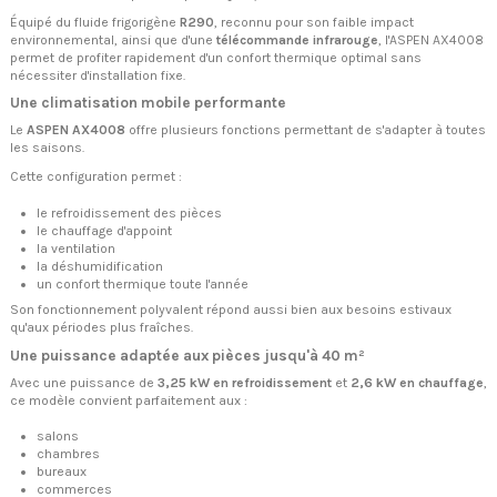
Équipé du fluide frigorigène
R290
, reconnu pour son faible impact
environnemental, ainsi que d'une
télécommande infrarouge
, l'ASPEN AX4008
permet de profiter rapidement d'un confort thermique optimal sans
nécessiter d'installation fixe.
Une climatisation mobile performante
Le
ASPEN AX4008
offre plusieurs fonctions permettant de s'adapter à toutes
les saisons.
Cette configuration permet :
le refroidissement des pièces
le chauffage d'appoint
la ventilation
la déshumidification
un confort thermique toute l'année
Son fonctionnement polyvalent répond aussi bien aux besoins estivaux
qu'aux périodes plus fraîches.
Une puissance adaptée aux pièces jusqu'à 40 m²
Avec une puissance de
3,25 kW en refroidissement
et
2,6 kW en chauffage
,
ce modèle convient parfaitement aux :
salons
chambres
bureaux
commerces