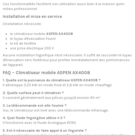
Ces fonctionnalités facilitent son utilisation aussi bien à la maison qu'en
milieu professionnel.
Installation et mise en service
L'installation nécessite :
le climatiseur mobile
ASPEN AX4008
le tuyau d'évacuation fourni
le kit de fenêtre
une prise électrique 230 V
Aucune installation frigorifique n'est nécessaire. Il suffit de raccorder le tuyau
d'évacuation vers l'extérieur pour profiter immédiatement des performances
de l'appareil.
FAQ – Climatiseur mobile ASPEN AX4008
1. Quelle est la puissance du climatiseur ASPEN AX4008 ?
Il développe 3,25 kW en mode froid et 2,6 kW en mode chauffage.
2. Quelle surface peut-il climatiser ?
Il convient généralement aux pièces jusqu'à environ 40 m².
3. La télécommande est-elle fournie ?
Oui, le climatiseur est livré avec une télécommande infrarouge.
4. Quel fluide frigorigène utilise-t-il ?
Il fonctionne avec le fluide écologique R290.
5. Est-il nécessaire de faire appel à un frigoriste ?