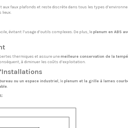
ent aux faux plafonds et reste discrète dans tous les types d’environne
 lieux.
acile, évitant l’usage d’outils complexes. De plus, le
plenum en ABS ave
nt
es pertes thermiques et assure une
meilleure conservation de la tempér
onséquent, à diminuer les coûts d’exploitation.
Installations
 bureau ou un espace industriel
, le
plenum et la grille à lames cour
able
.
s: