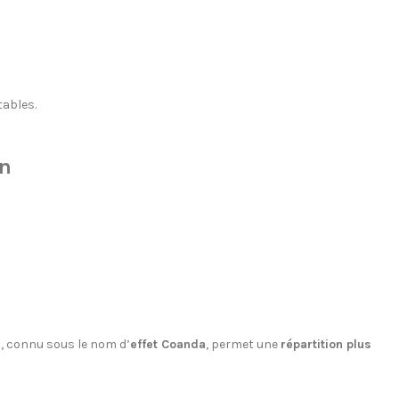
tables.
on
s, connu sous le nom d’
effet Coanda
, permet une
répartition plus