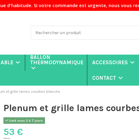
. Si votre commande est urgente, nous vous recommandons de 
BALLON
NABLE
THERMODYNAMIQUE
ACCESSOIRES
CONTACT
um et grille lames courbes blanche
Plenum et grille lames courbe
Livré sous 3 à 7 jours
53 €