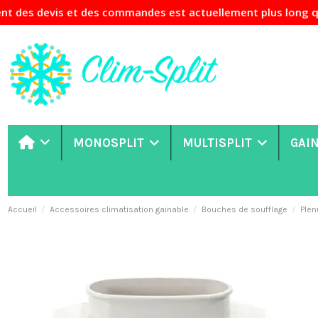
 et des commandes est actuellement plus long que d'habitude
MONOSPLIT
MULTISPLIT
GAI
Accueil
Accessoires climatisation gainable
Bouches de soufflage
Plen