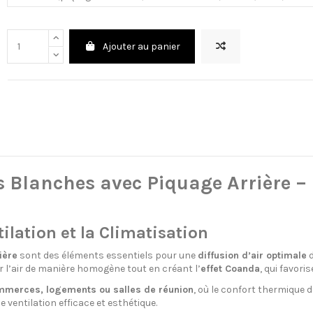
Ajouter au panier
 Blanches avec Piquage Arrière – U
lation et la Climatisation
ière
sont des éléments essentiels pour une
diffusion d’air optimale
d
 l’air de manière homogène tout en créant l’
effet Coanda
, qui favori
mmerces, logements ou salles de réunion
, où le confort thermique d
 ventilation efficace et esthétique.