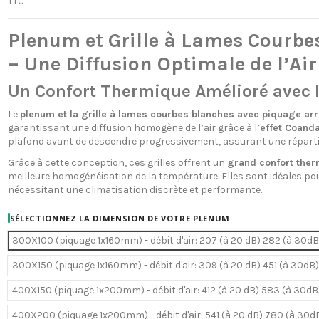
TTC
Plenum et Grille à Lames Courbe
– Une Diffusion Optimale de l’Air
Un Confort Thermique Amélioré avec l
Le
plenum et la grille à lames courbes blanches avec piquage arr
garantissant une diffusion homogène de l’air grâce à l’
effet Coand
plafond avant de descendre progressivement, assurant une répartiti
Grâce à cette conception, ces grilles offrent un
grand confort the
meilleure homogénéisation de la température. Elles sont idéales po
nécessitant une climatisation discrète et performante.
SÉLECTIONNEZ LA DIMENSION DE VOTRE PLENUM
300X100 (piquage 1x160mm) - débit d'air: 207 (à 20 dB) 282 (à 30dB
300X150 (piquage 1x160mm) - débit d'air: 309 (à 20 dB) 451 (à 30dB)
400X150 (piquage 1x200mm) - débit d'air: 412 (à 20 dB) 583 (à 30dB
400X200 (piquage 1x200mm) - débit d'air: 541 (à 20 dB) 780 (à 30d