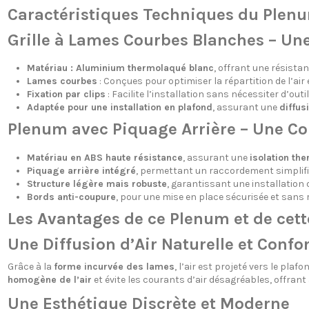
Caractéristiques Techniques du Plenum
Grille à Lames Courbes Blanches – Un
Matériau : Aluminium thermolaqué blanc
, offrant une résista
Lames courbes
: Conçues pour optimiser la répartition de l’air 
Fixation par clips
: Facilite l’installation sans nécessiter d’out
Adaptée pour une installation en plafond
, assurant une
diffus
Plenum avec Piquage Arrière – Une Con
Matériau en ABS haute résistance
, assurant une
isolation th
Piquage arrière intégré
, permettant un raccordement simplifié
Structure légère mais robuste
, garantissant une installation d
Bords anti-coupure
, pour une mise en place sécurisée et sans r
Les Avantages de ce Plenum et de cett
Une Diffusion d’Air Naturelle et Confo
Grâce à la
forme incurvée des lames
, l’air est projeté vers le pl
homogène de l’air
et évite les courants d’air désagréables, offrant
Une Esthétique Discrète et Moderne