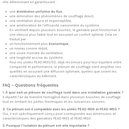
rôle déterminant en garantissant :
une
distribution uniforme du flux
,
une diminution des phénomènes de soufflage direct,
une ventilation douce et imperceptible,
une amélioration de l’efficacité saisonnière du système.
En ventilant depuis plusieurs bouches, le gainable peut fonctionner à
une vitesse plus faible tout en assurant un confort optimal. Cela se
traduit par :
un fonctionnement plus
économique
,
un niveau sonore réduit,
une usure moindre du ventilateur,
une longévité accrue du système.
Pour les unités PEAD-M35/50, déjà reconnues pour leur équilibre entre
compacité et performance, le plénum de soufflage vient amplifier ces
qualités en assurant une diffusion optimale, quelles que soient les
caractéristiques du bâtiment.
FAQ – Questions fréquentes
1. À quoi sert un plénum de soufflage isolé dans une installation gainable ?
Il répartit l’air de manière homogène dans plusieurs bouches de soufflage
tout en limitant les pertes thermiques et les nuisances sonores.
2. Ce plénum est-il compatible avec les unités PEAD-M35 et PEAD-M50 ?
Oui, il est spécifiquement conçu pour correspondre aux dimensions et
caractéristiques des gainables PEAD-M35 et PEAD-M50.
3. Pourquoi l’isolation du plénum est-elle importante ?