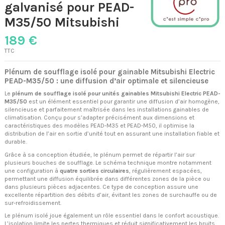
galvanisé pour PEAD-
M35/50 Mitsubishi
189 €
TTC
Plénum de soufflage isolé pour gainable Mitsubishi Electric
PEAD-M35/50 : une diffusion d’air optimale et silencieuse
Le
plénum de soufflage isolé pour unités gainables Mitsubishi Electric PEAD-
M35/50
est un élément essentiel pour garantir une diffusion d’air homogène,
silencieuse et parfaitement maîtrisée dans les installations gainables de
climatisation. Conçu pour s’adapter précisément aux dimensions et
caractéristiques des modèles PEAD-M35 et PEAD-M50, il optimise la
distribution de l’air en sortie d’unité tout en assurant une installation fiable et
durable.
Grâce à sa conception étudiée, le plénum permet de répartir l’air sur
plusieurs bouches de soufflage. Le schéma technique montre notamment
une configuration à
quatre sorties circulaires
, régulièrement espacées,
permettant une diffusion équilibrée dans différentes zones de la pièce ou
dans plusieurs pièces adjacentes. Ce type de conception assure une
excellente répartition des débits d’air, évitant les zones de surchauffe ou de
sur-refroidissement.
Le plénum isolé joue également un rôle essentiel dans le confort acoustique.
L’isolation limite les pertes thermiques et réduit significativement les bruits