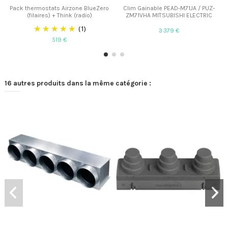
Pack thermostats Airzone BlueZero
Clim Gainable PEAD-M71JA / PUZ-
(filaires) + Think (radio)
ZM71VHA MITSUBISHI ELECTRIC
(1)
3 379 €
519 €
16 autres produits dans la même catégorie :