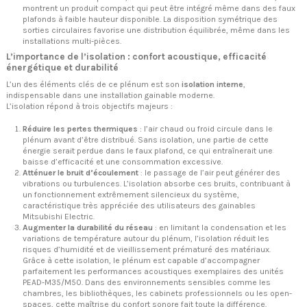
montrent un produit compact qui peut être intégré même dans des faux
plafonds à faible hauteur disponible. La disposition symétrique des
sorties circulaires favorise une distribution équilibrée, même dans les
installations multi-pièces.
L’importance de l’isolation : confort acoustique, efficacité
énergétique et durabilité
L’un des éléments clés de ce plénum est son
isolation interne
,
indispensable dans une installation gainable moderne.
L’isolation répond à trois objectifs majeurs :
Réduire les pertes thermiques
: l’air chaud ou froid circule dans le
plénum avant d’être distribué. Sans isolation, une partie de cette
énergie serait perdue dans le faux plafond, ce qui entraînerait une
baisse d’efficacité et une consommation excessive.
Atténuer le bruit d’écoulement
: le passage de l’air peut générer des
vibrations ou turbulences. L’isolation absorbe ces bruits, contribuant à
un fonctionnement extrêmement silencieux du système,
caractéristique très appréciée des utilisateurs des gainables
Mitsubishi Electric.
Augmenter la durabilité du réseau
: en limitant la condensation et les
variations de température autour du plénum, l’isolation réduit les
risques d’humidité et de vieillissement prématuré des matériaux.
Grâce à cette isolation, le plénum est capable d’accompagner
parfaitement les performances acoustiques exemplaires des unités
PEAD-M35/M50. Dans des environnements sensibles comme les
chambres, les bibliothèques, les cabinets professionnels ou les open-
spaces, cette maîtrise du confort sonore fait toute la différence.