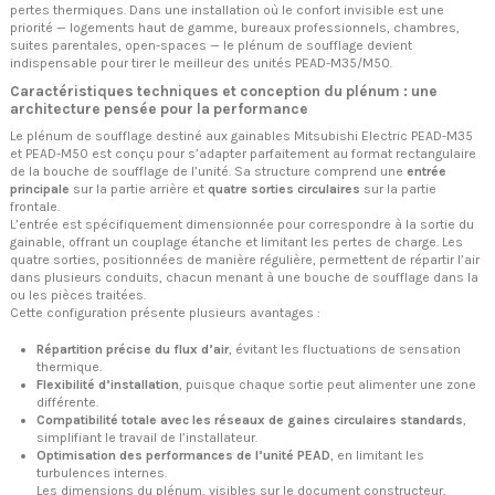
pertes thermiques. Dans une installation où le confort invisible est une
priorité — logements haut de gamme, bureaux professionnels, chambres,
suites parentales, open-spaces — le plénum de soufflage devient
indispensable pour tirer le meilleur des unités PEAD-M35/M50.
Caractéristiques techniques et conception du plénum : une
architecture pensée pour la performance
Le plénum de soufflage destiné aux gainables Mitsubishi Electric PEAD-M35
et PEAD-M50 est conçu pour s’adapter parfaitement au format rectangulaire
de la bouche de soufflage de l’unité. Sa structure comprend une
entrée
principale
sur la partie arrière et
quatre sorties circulaires
sur la partie
frontale.
L’entrée est spécifiquement dimensionnée pour correspondre à la sortie du
gainable, offrant un couplage étanche et limitant les pertes de charge. Les
quatre sorties, positionnées de manière régulière, permettent de répartir l’air
dans plusieurs conduits, chacun menant à une bouche de soufflage dans la
ou les pièces traitées.
Cette configuration présente plusieurs avantages :
Répartition précise du flux d’air
, évitant les fluctuations de sensation
thermique.
Flexibilité d’installation
, puisque chaque sortie peut alimenter une zone
différente.
Compatibilité totale avec les réseaux de gaines circulaires standards
,
simplifiant le travail de l’installateur.
Optimisation des performances de l’unité PEAD
, en limitant les
turbulences internes.
Les dimensions du plénum, visibles sur le document constructeur,