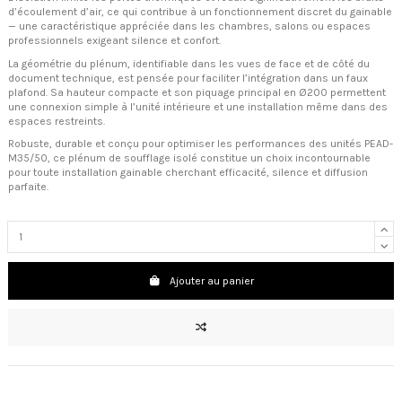
d’écoulement d’air, ce qui contribue à un fonctionnement discret du gainable
— une caractéristique appréciée dans les chambres, salons ou espaces
professionnels exigeant silence et confort.
La géométrie du plénum, identifiable dans les vues de face et de côté du
document technique, est pensée pour faciliter l’intégration dans un faux
plafond. Sa hauteur compacte et son piquage principal en Ø200 permettent
une connexion simple à l’unité intérieure et une installation même dans des
espaces restreints.
Robuste, durable et conçu pour optimiser les performances des unités PEAD-
M35/50, ce plénum de soufflage isolé constitue un choix incontournable
pour toute installation gainable cherchant efficacité, silence et diffusion
parfaite.
Ajouter au panier