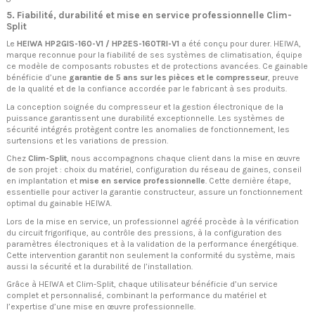
5. Fiabilité, durabilité et mise en service professionnelle Clim-
Split
Le
HEIWA HP2GIS-160-V1 / HP2ES-160TRI-V1
a été conçu pour durer. HEIWA,
marque reconnue pour la fiabilité de ses systèmes de climatisation, équipe
ce modèle de composants robustes et de protections avancées. Ce gainable
bénéficie d’une
garantie de 5 ans sur les pièces et le compresseur
, preuve
de la qualité et de la confiance accordée par le fabricant à ses produits.
La conception soignée du compresseur et la gestion électronique de la
puissance garantissent une durabilité exceptionnelle. Les systèmes de
sécurité intégrés protègent contre les anomalies de fonctionnement, les
surtensions et les variations de pression.
Chez
Clim-Split
, nous accompagnons chaque client dans la mise en œuvre
de son projet : choix du matériel, configuration du réseau de gaines, conseil
en implantation et
mise en service professionnelle
. Cette dernière étape,
essentielle pour activer la garantie constructeur, assure un fonctionnement
optimal du gainable HEIWA.
Lors de la mise en service, un professionnel agréé procède à la vérification
du circuit frigorifique, au contrôle des pressions, à la configuration des
paramètres électroniques et à la validation de la performance énergétique.
Cette intervention garantit non seulement la conformité du système, mais
aussi la sécurité et la durabilité de l’installation.
Grâce à HEIWA et Clim-Split, chaque utilisateur bénéficie d’un service
complet et personnalisé, combinant la performance du matériel et
l’expertise d’une mise en œuvre professionnelle.