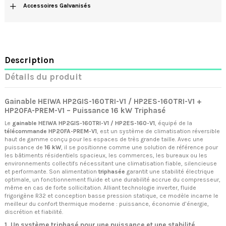
+
Accessoires Galvanisés
Description
Détails du produit
Gainable HEIWA HP2GIS-160TRI-V1 / HP2ES-160TRI-V1 +
HP20FA-PREM-V1 – Puissance 16 kW Triphasé
Le
gainable HEIWA HP2GIS-160TRI-V1 / HP2ES-160-V1
, équipé de la
télécommande HP20FA-PREM-V1
, est un système de climatisation réversible
haut de gamme conçu pour les espaces de très grande taille. Avec une
puissance de
16 kW
, il se positionne comme une solution de référence pour
les bâtiments résidentiels spacieux, les commerces, les bureaux ou les
environnements collectifs nécessitant une climatisation fiable, silencieuse
et performante. Son alimentation
triphasée
garantit une stabilité électrique
optimale, un fonctionnement fluide et une durabilité accrue du compresseur,
même en cas de forte sollicitation. Alliant technologie inverter, fluide
frigorigène R32 et conception basse pression statique, ce modèle incarne le
meilleur du confort thermique moderne : puissance, économie d’énergie,
discrétion et fiabilité.
1. Un système triphasé pour une puissance et une stabilité