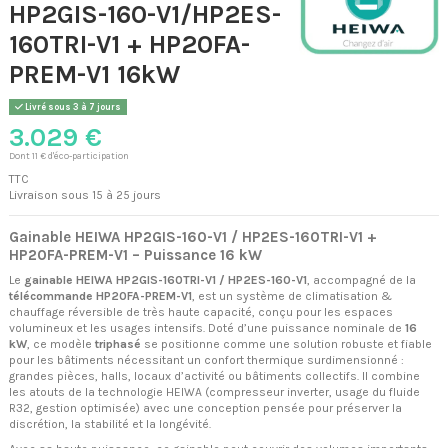
HP2GIS-160-V1/HP2ES-
160TRI-V1 + HP20FA-
PREM-V1 16kW
Livré sous 3 à 7 jours
3.029 €
Dont 11 € d'éco-participation
TTC
Livraison sous 15 à 25 jours
Gainable HEIWA HP2GIS-160-V1 / HP2ES-160TRI-V1 +
HP20FA-PREM-V1 – Puissance 16 kW
Le
gainable HEIWA HP2GIS-160TRI-V1 / HP2ES-160-V1
, accompagné de la
télécommande HP20FA-PREM-V1
, est un système de climatisation &
chauffage réversible de très haute capacité, conçu pour les espaces
volumineux et les usages intensifs. Doté d’une puissance nominale de
16
kW
, ce modèle
triphasé
se positionne comme une solution robuste et fiable
pour les bâtiments nécessitant un confort thermique surdimensionné :
grandes pièces, halls, locaux d’activité ou bâtiments collectifs. Il combine
les atouts de la technologie HEIWA (compresseur inverter, usage du fluide
R32, gestion optimisée) avec une conception pensée pour préserver la
discrétion, la stabilité et la longévité.