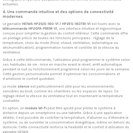
actuelles.
4. Une commande intuitive et des options de connectivité
modernes
Le gainable
HEIWA HP2GIS-160-V1 / HP2ES-160TRI-V1
est fourni avec la
télécommande HP20FA-PREM-V1
, une interface intuitive et ergonomique
conçue pour simplifier la gestion du confort intérieur. Cette commande offre
un pilotage précis de toutes les fonctions principales : réglage de la
température, choix du mode (froid, chaud, ventilation, automatique ou
déshumidification), programmation horaire et contrôle de la vitesse du
ventilateur.
Grâce à cette télécommande, l’utilisateur peut programmer le système selon
ses habitudes de vie : mise en marche avant le réveil, arrêt automatique
pendant la nuit ou fonctionnement programmé selon les jours de la semaine.
Cette gestion personnalisée permet d’optimiser les consommations et
d’améliorer le confort quotidien.
Le mode
silence
est particulièrement utile pour les environnements
sensibles au bruit, comme les chambres ou les espaces de repos. Ce
réglage réduit la vitesse du ventilateur tout en maintenant la température
souhaitée.
En option, un
module Wi-Fi
peut être ajouté pour piloter le système à
distance depuis un smartphone ou une tablette. Grâce à une application
dédiée, il est possible de contrôler la température, d’allumer ou d’éteindre le
système, ou de surveiller la consommation énergétique, même en dehors du
domicile. Cette connectivité renforce la flexibilité et le confort d’utilisation du
gainable HEIWA.