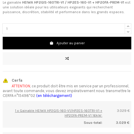
Le gainable
HEIWA HP2GIS-160TRI-V1 / HP2ES-160-V1 + HP20FA-PREM-V1
est
une solution idéale pour les utilisateurs exigeants qui recherchent
puissance, discrétion, stabilité et performance dans les grands espaces.
Ajouter au panier
Cerfa
ATTENTION
, ce produit doit être mis en service par un professionnel,
avant toute commande, vous devez impérativement nous transmettre le
CERFA n°15498*02
(en téléchargement)
1 x Gainable HEIWA HP2GIS-160-V1/HP2ES-160TRI-V1 +
3.029 €
HP20FA-PREM-V1 16kW:
Sous-total:
3.029 €