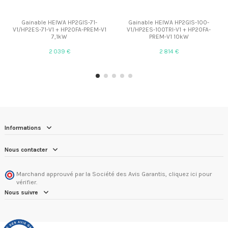
Gainable HEIWA HP2GIS-71-
Gainable HEIWA HP2GIS-100-
V1/HP2ES-71-V1 + HP20FA-PREM-V1
V1/HP2ES-100TRI-V1 + HP20FA-
7,1kW
PREM-V1 10kW
2 039 €
2 814 €
Informations
Nous contacter
Marchand approuvé par la Société des Avis Garantis,
cliquez ici pour
vérifier
.
Nous suivre