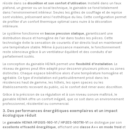
réside dans sa
discrétion et son confort d’utilisation
. Installé dans un faux
plafond, un grenier ou un local technique, le gainable se fond totalement
dans l’environnement intérieur. Seules les grilles de soufflage et de reprise
sont visibles, préservant ainsi l’esthétique du lieu. Cette configuration permet
de profiter d’un confort thermique optimal sans nuire à la décoration
intérieure.
Le système fonctionne en
basse pression statique
, garantissant une
distribution douce et homogène de l’air dans toutes les pièces. Cette
technologie évite la sensation de courants d’air directs tout en maintenant
une température stable. Même à puissance maximale, le fonctionnement
reste silencieux grâce à un ventilateur équilibré et des conduits d’air
parfaitement isolés.
La conception du gainable HEIWA permet une
flexibilité d’installation
. Le
réseau de gaines peut être adapté pour desservir plusieurs pièces ou zones
distinctes. Chaque espace bénéficie alors d’une température homogène et
agréable. Ce type d’installation est particulièrement prisé dans les
résidences haut de gamme, les hôtels, les open spaces ou les
établissements recevant du public, où le confort doit rimer avec discrétion.
Grâce à la précision de sa régulation et à son niveau sonore maîtrisé, le
gainable HEIWA offre un confort inégalé, que ce soit dans un environnement
professionnel, résidentiel ou commercial.
3. Des performances énergétiques exemplaires et un impact
écologique réduit
Le
gainable HEIWA HP2GIS-160-V1 / HP2ES-160TRI-V1
se distingue par son
excellente efficacité énergétique
, affichant une
classe A++ en mode froid
et