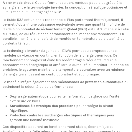
A+ en mode chaud
. Ces performances sont rendues possibles grâce à la
synergie entre la
technologie inverter
, la conception aéraulique optimisée et
l’utilisation du fluide frigorigène
R32
.
Le fluide R32 est un choix responsable. Plus performant thermiquement, il
permet d’obtenir une puissance équivalente avec une quantité moindre de
fluide. Son
potentiel de réchauffement global (PRG)
est 68 % inférieur à celui
du R410A, ce qui réduit considérablement son impact environnemental. En
parallèle, il améliore la rapidité de montée en température et la stabilité du
confort intérieur.
La
technologie inverter
du gainable HEIWA permet au compresseur de
moduler sa vitesse en continu, en fonction de la charge thermique. Ce
fonctionnement progressif évite les redémarrages fréquents, réduit la
consommation énergétique et améliore la durabilité du matériel. En phase de
croisière, le système maintient la température souhaitée avec un minimum
d’énergie, garantissant un confort constant et économique.
Le modèle intègre également des
mécanismes de protection automatique
qui
optimisent la sécurité et les performances :
Dégivrage automatique
pour éviter la formation de glace sur l’unité
extérieure en hiver.
Surveillance électronique des pressions
pour protéger le circuit
frigorifique.
Protection contre les surcharges électriques et thermiques
pour
garantir une fiabilité maximale.
Ces dispositifs assurent un fonctionnement stable, économique et
écologique, en parfaite adéquation avec les normes environnementales