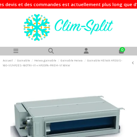
is et des commandes est actuellement plus long que d'habitu
0
Accueil
Gainable
Heiwa gainable
Gainable Heiwa
Gainable HEIWA HP2GIS-
160-V1/HP2ES-160TRI-V1 + HP20FA-PREM-V1 16kW