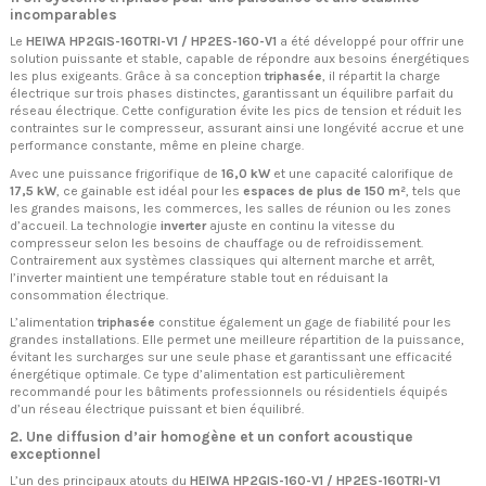
incomparables
Le
HEIWA HP2GIS-160TRI-V1 / HP2ES-160-V1
a été développé pour offrir une
solution puissante et stable, capable de répondre aux besoins énergétiques
les plus exigeants. Grâce à sa conception
triphasée
, il répartit la charge
électrique sur trois phases distinctes, garantissant un équilibre parfait du
réseau électrique. Cette configuration évite les pics de tension et réduit les
contraintes sur le compresseur, assurant ainsi une longévité accrue et une
performance constante, même en pleine charge.
Avec une puissance frigorifique de
16,0 kW
et une capacité calorifique de
17,5 kW
, ce gainable est idéal pour les
espaces de plus de 150 m²
, tels que
les grandes maisons, les commerces, les salles de réunion ou les zones
d’accueil. La technologie
inverter
ajuste en continu la vitesse du
compresseur selon les besoins de chauffage ou de refroidissement.
Contrairement aux systèmes classiques qui alternent marche et arrêt,
l’inverter maintient une température stable tout en réduisant la
consommation électrique.
L’alimentation
triphasée
constitue également un gage de fiabilité pour les
grandes installations. Elle permet une meilleure répartition de la puissance,
évitant les surcharges sur une seule phase et garantissant une efficacité
énergétique optimale. Ce type d’alimentation est particulièrement
recommandé pour les bâtiments professionnels ou résidentiels équipés
d’un réseau électrique puissant et bien équilibré.
2. Une diffusion d’air homogène et un confort acoustique
exceptionnel
L’un des principaux atouts du
HEIWA HP2GIS-160-V1 / HP2ES-160TRI-V1