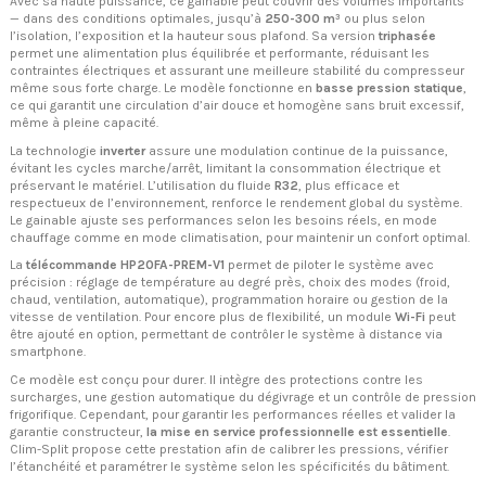
Avec sa haute puissance, ce gainable peut couvrir des volumes importants
— dans des conditions optimales, jusqu’à
250-300 m³
ou plus selon
l’isolation, l’exposition et la hauteur sous plafond. Sa version
triphasée
permet une alimentation plus équilibrée et performante, réduisant les
contraintes électriques et assurant une meilleure stabilité du compresseur
même sous forte charge. Le modèle fonctionne en
basse pression statique
,
ce qui garantit une circulation d’air douce et homogène sans bruit excessif,
même à pleine capacité.
La technologie
inverter
assure une modulation continue de la puissance,
évitant les cycles marche/arrêt, limitant la consommation électrique et
préservant le matériel. L’utilisation du fluide
R32
, plus efficace et
respectueux de l’environnement, renforce le rendement global du système.
Le gainable ajuste ses performances selon les besoins réels, en mode
chauffage comme en mode climatisation, pour maintenir un confort optimal.
La
télécommande HP20FA-PREM-V1
permet de piloter le système avec
précision : réglage de température au degré près, choix des modes (froid,
chaud, ventilation, automatique), programmation horaire ou gestion de la
vitesse de ventilation. Pour encore plus de flexibilité, un module
Wi-Fi
peut
être ajouté en option, permettant de contrôler le système à distance via
smartphone.
Ce modèle est conçu pour durer. Il intègre des protections contre les
surcharges, une gestion automatique du dégivrage et un contrôle de pression
frigorifique. Cependant, pour garantir les performances réelles et valider la
garantie constructeur,
la mise en service professionnelle est essentielle
.
Clim-Split propose cette prestation afin de calibrer les pressions, vérifier
l’étanchéité et paramétrer le système selon les spécificités du bâtiment.