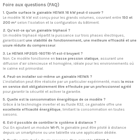
Foire aux questions (FAQ)
1. Quelle surface le gainable HEIWA 16 kW peut-il couvrir ?
Le modèle 16 kW est conçu pour les grands volumes, couvrant entre
150 et
200 m²
selon l’isolation et la configuration du bâtiment.
2. Qu’est-ce qu’un gainable triphasé ?
Un modèle triphasé répartit la puissance sur trois phases électriques,
garantissant
une stabilité de fonctionnement, une meilleure efficacité et une
usure réduite du compresseur
.
3. Le HEIWA HP2GIS-160TRI-V1 est-il bruyant ?
Non. Ce modèle fonctionne en
basse pression statique
, assurant une
diffusion d’air silencieuse et homogène, idéale pour les environnements où
le calme est primordial.
4. Peut-on installer soi-même un gainable HEIWA ?
L’installation peut être réalisée par un particulier expérimenté, mais
la mise
en service doit obligatoirement être effectuée par un professionnel agréé
pour garantir la sécurité et activer la garantie.
5. Quelle est la consommation énergétique de ce modèle ?
Grâce à la technologie inverter et au fluide R32, ce gainable offre une
excellente efficacité énergétique
, limitant la consommation en toutes
saisons.
6. Est-il possible de contrôler le système à distance ?
Oui. En ajoutant un module
Wi-Fi
, le gainable peut être piloté à distance
depuis un smartphone ou une tablette via une application dédiée.