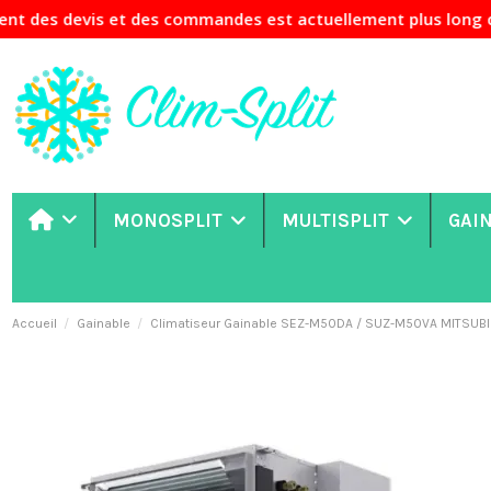
vis et des commandes est actuellement plus long que d'habit
MONOSPLIT
MULTISPLIT
GAI
Accueil
Gainable
Climatiseur Gainable SEZ-M50DA / SUZ-M50VA MITSUBI