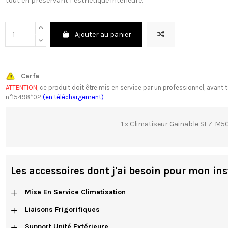
tout en préservant l’esthétique intérieure.
Ajouter au panier
Cerfa
ATTENTION
, ce produit doit être mis en service par un professionnel, av
n°15498*02
(en téléchargement)
1 x Climatiseur Gainable SEZ-M
Les accessoires dont j'ai besoin pour mon ins
+
Mise En Service Climatisation
+
Liaisons Frigorifiques
+
Support Unité Extérieure