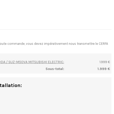
ant toute commande, vous devez impérativement nous transmettre le CERFA
50DA / SUZ-M50VA MITSUBISHI ELECTRIC:
1.999 €
Sous-total:
1.999 €
tallation: