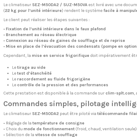
Le climatiseur
SEZ-M50DA2 / SUZ-M50VA
est livré avec une docu
(
22 kg pour l’unité intérieure
) rendent le système
facile à manipul
Le client peut réaliser les étapes suivantes :
•
Fixation de l’unité intérieure dans le faux plafond
•
Branchement au réseau électrique
•
Connexion au réseau de gaines de soufflage et de reprise
•
Mise en place de l’évacuation des condensats (pompe en option
Cependant, la
mise en service frigorifique
doit impérativement êt
Le
tirage au vide
Le
test d’étanchéité
Le
raccordement au fluide frigorigène
Le
contrôle de la pression et des performances
Cette prestation est disponible à la commande sur
clim-splt.com
,
Commandes simples, pilotage intellig
Le climatiseur
SEZ-M50DA2
peut être piloté via
télécommande filai
• Réglage de la
température de consigne
• Choix du
mode de fonctionnement
(froid, chaud, ventilation seule)
• Sélection de la
vitesse de soufflage