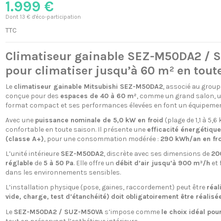
1.999 €
Dont 13 € d'éco-participation
TTC
Climatiseur gainable SEZ-M50DA2 / S
pour climatiser jusqu’à 60 m² en tout
Le
climatiseur gainable Mitsubishi SEZ-M50DA2
, associé au group
conçue pour des
espaces de 40 à 60 m²
, comme un grand salon, un
format compact et ses performances élevées en font un équipement
Avec une
puissance nominale de 5,0 kW en froid
(plage de 1,1 à 5,6
confortable en toute saison. Il présente une
efficacité énergétique
(classe A+)
, pour une consommation modérée :
290 kWh/an en fro
L’unité intérieure
SEZ-M50DA2
, discrète avec ses dimensions de
20
réglable
de
5 à 50 Pa
. Elle offre un
débit d’air jusqu’à 900 m³/h
et 
dans les environnements sensibles.
L’installation physique (pose, gaines, raccordement) peut être
réal
vide, charge, test d’étanchéité)
doit obligatoirement être réalisée
Le
SEZ-M50DA2 / SUZ-M50VA
s’impose comme
le choix idéal po