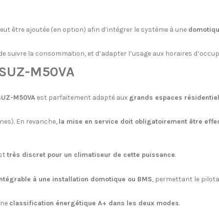
eut être ajoutée (en option) afin d’intégrer le système à une
domotique
 de suivre la consommation, et d’adapter l’usage aux horaires d’occu
/ SUZ-M50VA
SUZ-M50VA
est parfaitement adapté aux
grands espaces résidentiel
nes). En revanche,
la mise en service doit obligatoirement être effe
est
très discret pour un climatiseur de cette puissance
.
intégrable à une installation domotique ou BMS
, permettant le pilota
 une
classification énergétique A+ dans les deux modes
.