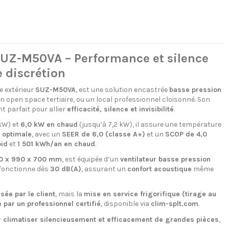
UZ-M50VA – Performance et silence
e discrétion
e extérieur
SUZ-M50VA
, est une solution encastrée
basse pression
 open space tertiaire, ou un local professionnel cloisonné. Son
 parfait pour allier
efficacité, silence et invisibilité
.
 kW) et
6,0 kW en chaud
(jusqu’à 7,2 kW), il assure une température
 optimale
, avec un
SEER de 6,0 (classe A+)
et un
SCOP de 4,0
id
et
1 501 kWh/an en chaud
.
0 x 990 x 700 mm
, est équipée d’un
ventilateur basse pression
fonctionne dès
30 dB(A)
, assurant un
confort acoustique
même
isée par le client
, mais la
mise en service frigorifique (tirage au
 par un professionnel certifié
, disponible via
clim-splt.com
.
ur climatiser silencieusement et efficacement de grandes pièces
,