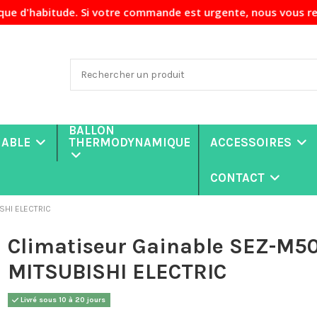
ude. Si votre commande est urgente, nous vous recommandons 
BALLON
NABLE
THERMODYNAMIQUE
ACCESSOIRES
CONTACT
SHI ELECTRIC
Climatiseur Gainable SEZ-M5
MITSUBISHI ELECTRIC
Livré sous 10 à 20 jours