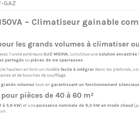
 F-GAZ
0VA – Climatiseur gainable compa
ur les grands volumes à climatiser ou
vec l’unité extérieure
SUZ-M50VA
, constitue une
solution encastrée
ux partagés
ou
pièces de vie spacieuses
.
ible hauteur en font un modèle
facile à intégrer
dans les plafonds, com
aines et de bouches de soufflage.
e grands volumes
tout en
garantissant un fonctionnement silencieu
pour pièces de 40 à 60 m²
,1 à 5,6 kW
) et une
puissance nominale de 6,0 kW en mode chaud
(j
son.