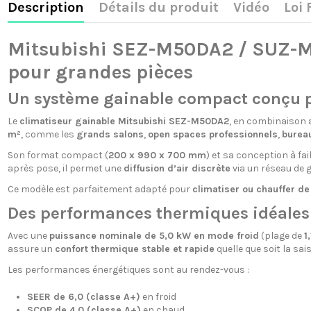
Description
Détails du produit
Vidéo
Loi
Mitsubishi SEZ-M50DA2 / SUZ-M5
pour grandes pièces
Un système gainable compact conçu po
Le
climatiseur gainable Mitsubishi SEZ-M50DA2
, en combinaison a
m²
, comme les
grands salons
,
open spaces professionnels
,
burea
Son format compact (
200 x 990 x 700 mm
) et sa conception à fa
après pose, il permet une
diffusion d’air discrète
via un réseau de g
Ce modèle est parfaitement adapté pour
climatiser ou chauffer d
Des performances thermiques idéales 
Avec une
puissance nominale de 5,0 kW en mode froid
(plage de
1
assure un
confort thermique stable et rapide
quelle que soit la sai
Les performances énergétiques sont au rendez-vous :
SEER de 6,0 (classe A+)
en froid
SCOP de 4,0 (classe A+)
en chaud