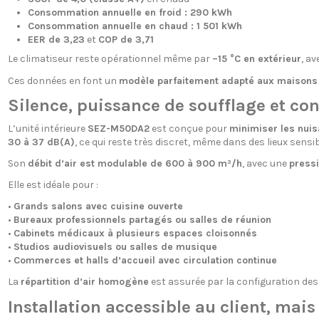
Consommation annuelle en froid : 290 kWh
Consommation annuelle en chaud : 1 501 kWh
EER de 3,23
et
COP de 3,71
Le climatiseur reste opérationnel même par
–15 °C en extérieur
, a
Ces données en font un
modèle parfaitement adapté aux maison
Silence, puissance de soufflage et conf
L’unité intérieure
SEZ-M50DA2
est conçue pour
minimiser les nui
30 à 37 dB(A)
, ce qui reste très discret, même dans des lieux sensib
Son
débit d’air est modulable de 600 à 900 m³/h
, avec une
pressi
Elle est idéale pour :
•
Grands salons avec cuisine ouverte
•
Bureaux professionnels partagés ou salles de réunion
•
Cabinets médicaux à plusieurs espaces cloisonnés
•
Studios audiovisuels ou salles de musique
•
Commerces et halls d’accueil avec circulation continue
La
répartition d’air homogène
est assurée par la configuration des 
Installation accessible au client, mai