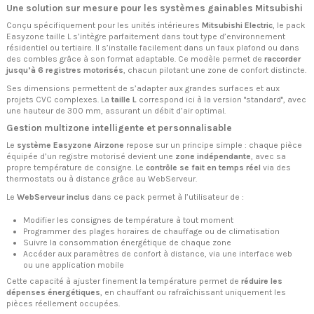
Une solution sur mesure pour les systèmes gainables Mitsubishi
Conçu spécifiquement pour les unités intérieures
Mitsubishi Electric
, le pack
Easyzone taille L s’intègre parfaitement dans tout type d’environnement
résidentiel ou tertiaire. Il s’installe facilement dans un faux plafond ou dans
des combles grâce à son format adaptable. Ce modèle permet de
raccorder
jusqu’à 6 registres motorisés
, chacun pilotant une zone de confort distincte.
Ses dimensions permettent de s’adapter aux grandes surfaces et aux
projets CVC complexes. La
taille L
correspond ici à la version "standard", avec
une hauteur de 300 mm, assurant un débit d’air optimal.
Gestion multizone intelligente et personnalisable
Le
système Easyzone Airzone
repose sur un principe simple : chaque pièce
équipée d’un registre motorisé devient une
zone indépendante
, avec sa
propre température de consigne. Le
contrôle se fait en temps réel
via des
thermostats ou à distance grâce au WebServeur.
Le
WebServeur inclus
dans ce pack permet à l’utilisateur de :
Modifier les consignes de température à tout moment
Programmer des plages horaires de chauffage ou de climatisation
Suivre la consommation énergétique de chaque zone
Accéder aux paramètres de confort à distance, via une interface web
ou une application mobile
Cette capacité à ajuster finement la température permet de
réduire les
dépenses énergétiques
, en chauffant ou rafraîchissant uniquement les
pièces réellement occupées.