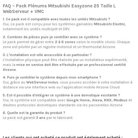
FAQ – Pack Plénums Mitsubishi Easyzone 25 Taille L
WebServeur + VMC
1. Ce pack est-il compatible avec toutes les unités Mitsubishi ?
Oui, ce pack est conçu pour les systèmes gainables
Mitsubishi Electric
,
notamment les unités multisplit et DRV.
2. Combien de pièces puis-je contrôler avec ce système ?
Le pack permet de gérer entre
2 à 6 zones
selon le modèle choisi. Chaque
zone est pilotée par un registre motorisé et un thermostat Airzone.
3. L’installation est-elle accessible à un particulier ?
L’installation physique peut être réalisée par un installateur expérimenté,
mais la
mise en service doit être effectuée par un professionnel certifié
Airzone
.
4. Puis-je contrôler le système depuis mon smartphone ?
Oui, grâce au
WebServeur inclus
, vous pouvez accéder à votre installation à
distance via une interface web ou l’application mobile Airzone Cloud.
5. Est-il possible d'intégrer ce système à une domotique existante ?
Oui, le système est compatible avec
Google Home, Alexa, KNX, Modbus
et
d'autres protocoles domotiques standards via les passerelles Airzone.
6. Quelle est la garantie du produit ?
Le pack est garanti
3 ans
par le fabricant.
Les clients qui ont acheté ce produit ont également acheté :