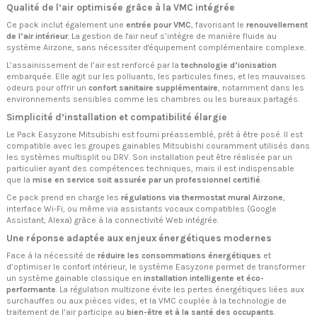
Qualité de l’air optimisée grâce à la VMC intégrée
Ce pack inclut également une
entrée pour VMC
, favorisant le
renouvellement
de l’air intérieur
. La gestion de l'air neuf s’intègre de manière fluide au
système Airzone, sans nécessiter d'équipement complémentaire complexe.
L’assainissement de l’air est renforcé par la
technologie d’ionisation
embarquée. Elle agit sur les polluants, les particules fines, et les mauvaises
odeurs pour offrir un
confort sanitaire supplémentaire
, notamment dans les
environnements sensibles comme les chambres ou les bureaux partagés.
Simplicité d’installation et compatibilité élargie
Le Pack Easyzone Mitsubishi est fourni préassemblé, prêt à être posé. Il est
compatible avec les groupes gainables Mitsubishi couramment utilisés dans
les systèmes multisplit ou DRV. Son installation peut être réalisée par un
particulier ayant des compétences techniques, mais il est indispensable
que la
mise en service soit assurée par un professionnel certifié
.
Ce pack prend en charge les
régulations via thermostat mural Airzone
,
interface Wi-Fi, ou même via assistants vocaux compatibles (Google
Assistant, Alexa) grâce à la connectivité Web intégrée.
Une réponse adaptée aux enjeux énergétiques modernes
Face à la nécessité de
réduire les consommations énergétiques
et
d’optimiser le confort intérieur, le système Easyzone permet de transformer
un système gainable classique en
installation intelligente et éco-
performante
. La régulation multizone évite les pertes énergétiques liées aux
surchauffes ou aux pièces vides, et la VMC couplée à la technologie de
traitement de l’air participe au
bien-être et à la santé des occupants
.