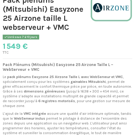
(Mitsubishi) Easyzone
25 Airzone taille L
webserveur + VMC
Livré sous 7 à 10 jours
1 549 €
TTC
Pack Plénums (Mitsubishi) Easyzone 25 Airzone Taille L –
WebServeur + VMC
Le
pack plénums Easyzone 25 Airzone Taille L avec WebServeur et VMC
,
spécialement conçu pour les systèmes
gainables Mitsubishi
, permet de
gérer efficacement le confort thermique pièce par pièce, en toute autonomie.
Grâce à ses
dimensions généreuses
(jusqu’à 1638 × 300 × 454 mm), ce
système s’adapte aux installations multisplit de grande capacité et permet
de raccorder jusqu’à
6 registres motorisés
, pour une gestion sur mesure de
chaque zone.
L’ajout de la
VMC intégrée
assure une qualité d’air intérieure optimale, tandis
que le
WebServeur inclus
permet le pilotage à distance de l’ensemble des
zones depuis une application ou un navigateur web. L’utilisateur peut ainsi
programmer des horaires, ajuster les températures, consulter l’état du
système et surveiller la consommation énergétique, le tout de manière