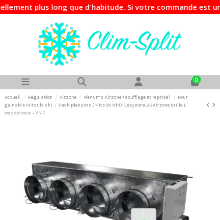
nt plus long que d'habitude. Si votre commande est urgente,
0
Accueil
Régulation
Airzone
Plenums Airzone (soufflage et reprise)
Pour
gainable Mitsubishi
Pack plenums (Mitsubishi) Easyzone 25 Airzone taille L
webserveur + VMC