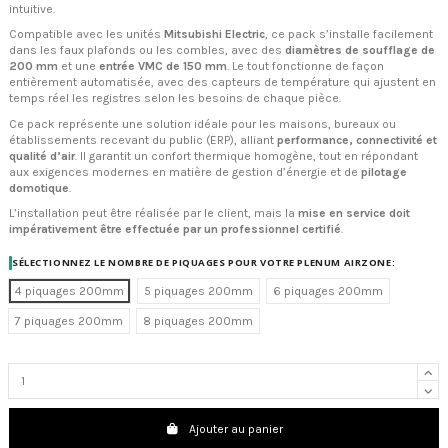
intuitive.
Compatible avec les unités
Mitsubishi Electric
, ce pack s’installe facilement
dans les faux plafonds ou les combles, avec des
diamètres de soufflage de
200 mm
et une
entrée VMC de 150 mm
. Le tout fonctionne de façon
entièrement automatisée, avec des capteurs de température qui ajustent en
temps réel les registres selon les besoins de chaque pièce.
Ce pack représente une solution idéale pour les maisons, bureaux ou
établissements recevant du public (ERP), alliant
performance, connectivité et
qualité d’air
. Il garantit un confort thermique homogène, tout en répondant
aux exigences modernes en matière de gestion d’énergie et de
pilotage
domotique
.
L’installation peut être réalisée par le client, mais la
mise en service doit
impérativement être effectuée par un professionnel certifié
.
SÉLECTIONNEZ LE NOMBRE DE PIQUAGES POUR VOTRE PLENUM AIRZONE:
4 piquages 200mm
5 piquages 200mm
6 piquages 200mm
7 piquages 200mm
8 piquages 200mm
Ajouter au panier