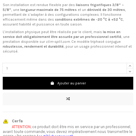
Son installation est rendue flexible par des
liaisons frigorifiques 3/8” –
5/8”
, une
longueur maximale de 75 mètres
et un
dénivelé de 30 mètres
,
permettant de s’adapter à des configurations complexes. Il fonctionne
efficacement même dans des
conditions extrêmes de -20 °C à +52 °C
,
assurant fiabilité et puissance en toute saison.
L’installation physique peut être réalisée par le client, mais
la mise en
service doit obligatoirement être assurée par un professionnel certifié
, une
prestation disponible sur
clim-split.com
. Ce modèle triphasé conjugue
robustesse, rendement et durabilité
, pour un usage professionnel intensif et
sécurisé.
Ajouter au panier
Cerfa
ATTENTION
, ce produit doit être mis en service par un professionnel,
avant toute commande, vous devez impérativement nous transmettre le