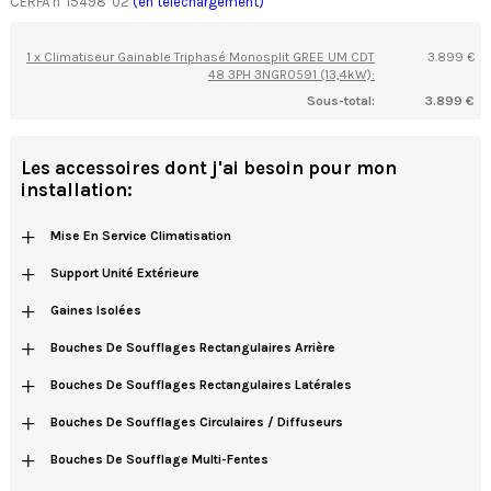
CERFA n°15498*02
(en téléchargement)
1 x Climatiseur Gainable Triphasé Monosplit GREE UM CDT
3.899 €
48 3PH 3NGR0591 (13,4kW):
Sous-total:
3.899 €
Les accessoires dont j'ai besoin pour mon
installation:
+
Mise En Service Climatisation
+
Support Unité Extérieure
+
Gaines Isolées
+
Bouches De Soufflages Rectangulaires Arrière
+
Bouches De Soufflages Rectangulaires Latérales
+
Bouches De Soufflages Circulaires / Diffuseurs
+
Bouches De Soufflage Multi-Fentes