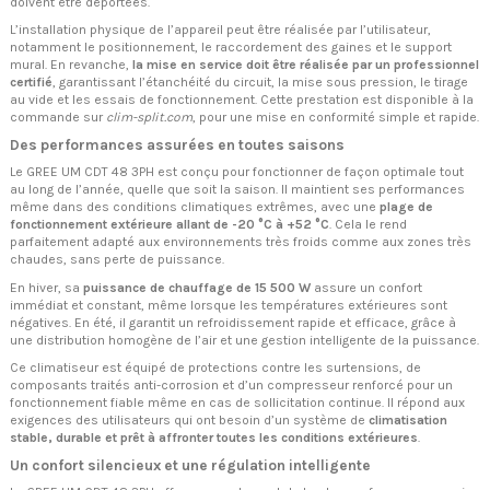
doivent être déportées.
L’installation physique de l’appareil peut être réalisée par l’utilisateur,
notamment le positionnement, le raccordement des gaines et le support
mural. En revanche,
la mise en service doit être réalisée par un professionnel
certifié
, garantissant l’étanchéité du circuit, la mise sous pression, le tirage
au vide et les essais de fonctionnement. Cette prestation est disponible à la
commande sur
clim-split.com
, pour une mise en conformité simple et rapide.
Des performances assurées en toutes saisons
Le GREE UM CDT 48 3PH est conçu pour fonctionner de façon optimale tout
au long de l’année, quelle que soit la saison. Il maintient ses performances
même dans des conditions climatiques extrêmes, avec une
plage de
fonctionnement extérieure allant de -20 °C à +52 °C
. Cela le rend
parfaitement adapté aux environnements très froids comme aux zones très
chaudes, sans perte de puissance.
En hiver, sa
puissance de chauffage de 15 500 W
assure un confort
immédiat et constant, même lorsque les températures extérieures sont
négatives. En été, il garantit un refroidissement rapide et efficace, grâce à
une distribution homogène de l’air et une gestion intelligente de la puissance.
Ce climatiseur est équipé de protections contre les surtensions, de
composants traités anti-corrosion et d’un compresseur renforcé pour un
fonctionnement fiable même en cas de sollicitation continue. Il répond aux
exigences des utilisateurs qui ont besoin d’un système de
climatisation
stable, durable et prêt à affronter toutes les conditions extérieures
.
Un confort silencieux et une régulation intelligente