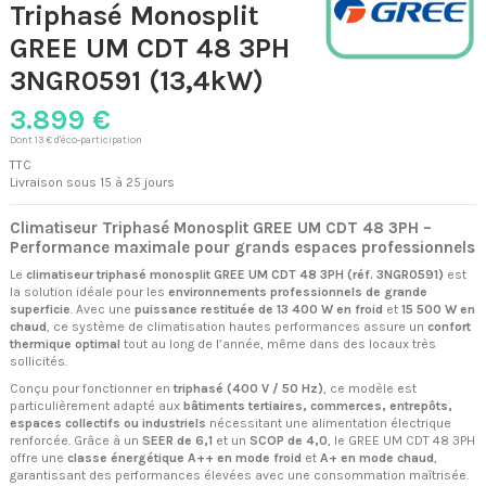
Triphasé Monosplit
GREE UM CDT 48 3PH
3NGR0591 (13,4kW)
3.899 €
Dont 13 € d'éco-participation
TTC
Livraison sous 15 à 25 jours
Climatiseur Triphasé Monosplit GREE UM CDT 48 3PH –
Performance maximale pour grands espaces professionnels
Le
climatiseur triphasé monosplit GREE UM CDT 48 3PH (réf. 3NGR0591)
est
la solution idéale pour les
environnements professionnels de grande
superficie
. Avec une
puissance restituée de 13 400 W en froid
et
15 500 W en
chaud
, ce système de climatisation hautes performances assure un
confort
thermique optimal
tout au long de l’année, même dans des locaux très
sollicités.
Conçu pour fonctionner en
triphasé (400 V / 50 Hz)
, ce modèle est
particulièrement adapté aux
bâtiments tertiaires, commerces, entrepôts,
espaces collectifs ou industriels
nécessitant une alimentation électrique
renforcée. Grâce à un
SEER de 6,1
et un
SCOP de 4,0
, le GREE UM CDT 48 3PH
offre une
classe énergétique A++ en mode froid
et
A+ en mode chaud
,
garantissant des performances élevées avec une consommation maîtrisée.