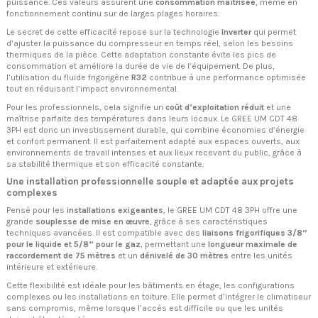
puissance. Ces valeurs assurent une
consommation maîtrisée
, même en
fonctionnement continu sur de larges plages horaires.
Le secret de cette efficacité repose sur la technologie
Inverter
qui permet
d’ajuster la puissance du compresseur en temps réel, selon les besoins
thermiques de la pièce. Cette adaptation constante évite les pics de
consommation et améliore la durée de vie de l’équipement. De plus,
l’utilisation du fluide frigorigène
R32
contribue à une performance optimisée
tout en réduisant l’impact environnemental.
Pour les professionnels, cela signifie un
coût d’exploitation réduit
et une
maîtrise parfaite des températures dans leurs locaux. Le GREE UM CDT 48
3PH est donc un investissement durable, qui combine économies d’énergie
et confort permanent. Il est parfaitement adapté aux espaces ouverts, aux
environnements de travail intenses et aux lieux recevant du public, grâce à
sa stabilité thermique et son efficacité constante.
Une installation professionnelle souple et adaptée aux projets
complexes
Pensé pour les
installations exigeantes
, le GREE UM CDT 48 3PH offre une
grande
souplesse de mise en œuvre
, grâce à ses caractéristiques
techniques avancées. Il est compatible avec des
liaisons frigorifiques 3/8”
pour le liquide et 5/8” pour le gaz
, permettant une
longueur maximale de
raccordement de 75 mètres
et un
dénivelé de 30 mètres
entre les unités
intérieure et extérieure.
Cette flexibilité est idéale pour les bâtiments en étage, les configurations
complexes ou les installations en toiture. Elle permet d’intégrer le climatiseur
sans compromis, même lorsque l’accès est difficile ou que les unités