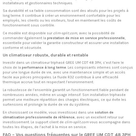
installateurs et gestionnaires techniques.
Sa durabilité et sa faible consommation sont des atouts pour les projets à
long terme. Il contribue à créer un environnement confortable pour les
employés, les clients ou les visiteurs, tout en maintenant les coûts de
fonctionnement sous contrôle.
Ce modèle est disponible sur
clim-split.com
, avec la possibilité de
commander également la
prestation de mise en service professionnelle
,
essentielle pour valider la garantie constructeur et assurer une installation
conforme et sécurisée.
Un climatiseur robuste, durable et rentable
Investir dans un climatiseur triphasé GREE UM CDT 48 3PH, c’est faire le
choix de la
performance à long terme
. Les composants internes sont conçus
pour une longue durée de vie, avec une maintenance simple et un accès
facile aux pièces principales. Le fluide R32 contribue à une efficacité
thermique accrue tout en respectant l’environnement.
La robustesse de l’ensemble garantit un fonctionnement fiable pendant de
nombreuses années, même en usage intensif. Son installation triphasée
permet une meilleure répartition des charges électriques, ce qui évite les
surtensions et prolonge la durée de vie du système.
En choisissant ce modèle, vous investissez dans une
solution de
climatisation professionnelle de référence
, avec un excellent retour sur
investissement. Le support client de
clim-split.com
vous accompagne dans
toutes les étapes, de l’achat à la mise en service.
FAQ – Vos questions fréquentes sur le GREE UM CDT 48 3PH