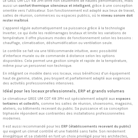
Le GREE UM CDT 48 3PH offre non seulement de hautes performances, mais
aussi un
confort thermique silencieux et intelligent
, grâce à une conception
orientée vers l’utilisateur. Son fonctionnement est adapté aux lieux de travail,
salles de réunion, commerces ou espaces publics, où le
niveau sonore doit
rester maîtrisé
.
L’appareil régule automatiquement sa puissance grâce à la technologie
Inverter, ce qui évite les redémarrages brutaux et limite les variations de
température. Il offre plusieurs modes de fonctionnement selon les besoins :
chauffage, climatisation, déshumidification ou ventilation seule.
Le contrôle se fait via une télécommande intuitive, avec possibilité
d’interface murale ou de commande à distance selon les options
disponibles. Cela permet une gestion simple et rapide de la température,
même pour un personnel non technique.
En intégrant ce modèle dans vos locaux, vous bénéficiez d’un équipement
haut de gamme, stable, peu bruyant et parfaitement adapté aux exigences
des activités professionnelles intensives.
Idéal pour les locaux professionnels, ERP et grands volumes
Le climatiseur GREE UM CDT 48 3PH est spécialement adapté aux
espaces
tertiaires et collectifs
, comme les salles de réunion, showrooms, magasins,
ateliers, ou bâtiments recevant du public. Sa puissance et sa conception
triphasée répondent aux contraintes des installations professionnelles
modernes.
Il est aussi recommandé pour les
ERP (établissements recevant du public)
qui exigent un climat contrôlé et une fiabilité sans faille. Son rendement
énergétique et sa stabilité en font un choix privilégié pour les architectes,