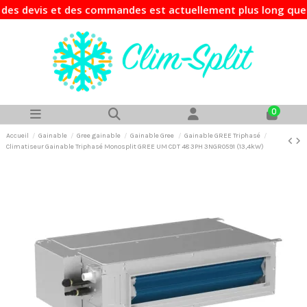
devis et des commandes est actuellement plus long que d'hab
0
Accueil
Gainable
Gree gainable
Gainable Gree
Gainable GREE Triphasé
Climatiseur Gainable Triphasé Monosplit GREE UM CDT 48 3PH 3NGR0591 (13,4kW)