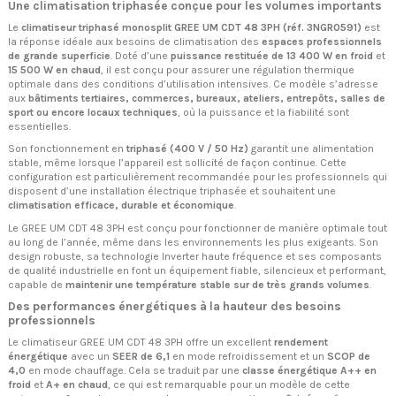
Une climatisation triphasée conçue pour les volumes importants
Le
climatiseur triphasé monosplit GREE UM CDT 48 3PH (réf. 3NGR0591)
est
la réponse idéale aux besoins de climatisation des
espaces professionnels
de grande superficie
. Doté d’une
puissance restituée de 13 400 W en froid
et
15 500 W en chaud
, il est conçu pour assurer une régulation thermique
optimale dans des conditions d’utilisation intensives. Ce modèle s’adresse
aux
bâtiments tertiaires, commerces, bureaux, ateliers, entrepôts, salles de
sport ou encore locaux techniques
, où la puissance et la fiabilité sont
essentielles.
Son fonctionnement en
triphasé (400 V / 50 Hz)
garantit une alimentation
stable, même lorsque l’appareil est sollicité de façon continue. Cette
configuration est particulièrement recommandée pour les professionnels qui
disposent d’une installation électrique triphasée et souhaitent une
climatisation efficace, durable et économique
.
Le GREE UM CDT 48 3PH est conçu pour fonctionner de manière optimale tout
au long de l’année, même dans les environnements les plus exigeants. Son
design robuste, sa technologie Inverter haute fréquence et ses composants
de qualité industrielle en font un équipement fiable, silencieux et performant,
capable de
maintenir une température stable sur de très grands volumes
.
Des performances énergétiques à la hauteur des besoins
professionnels
Le climatiseur GREE UM CDT 48 3PH offre un excellent
rendement
énergétique
avec un
SEER de 6,1
en mode refroidissement et un
SCOP de
4,0
en mode chauffage. Cela se traduit par une
classe énergétique A++ en
froid
et
A+ en chaud
, ce qui est remarquable pour un modèle de cette