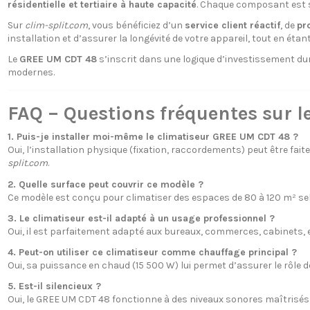
résidentielle et tertiaire à haute capacité
. Chaque composant est s
Sur
clim-split.com
, vous bénéficiez d’un
service client réactif
, de
pr
installation et d’assurer la longévité de votre appareil, tout en ét
Le
GREE UM CDT 48
s’inscrit dans une logique d’investissement du
modernes.
FAQ – Questions fréquentes sur 
1. Puis-je installer moi-même le climatiseur GREE UM CDT 48 ?
Oui, l’installation physique (fixation, raccordements) peut être faite 
split.com
.
2. Quelle surface peut couvrir ce modèle ?
Ce modèle est conçu pour climatiser des espaces de 80 à 120 m² selon l
3. Le climatiseur est-il adapté à un usage professionnel ?
Oui, il est parfaitement adapté aux bureaux, commerces, cabinets,
4. Peut-on utiliser ce climatiseur comme chauffage principal ?
Oui, sa puissance en chaud (15 500 W) lui permet d’assurer le rôle 
5. Est-il silencieux ?
Oui, le GREE UM CDT 48 fonctionne à des niveaux sonores maîtrisés, 