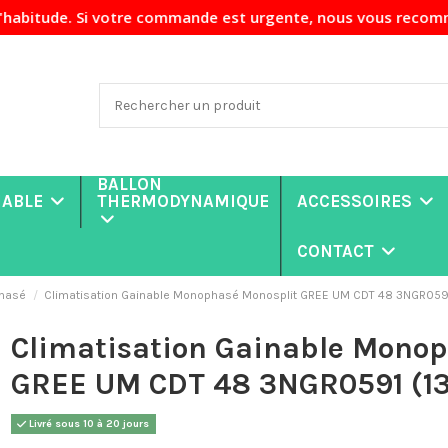
votre commande est urgente, nous vous recommandons de nous 
BALLON
NABLE
THERMODYNAMIQUE
ACCESSOIRES
CONTACT
phasé
Climatisation Gainable Monophasé Monosplit GREE UM CDT 48 3NGR059
Climatisation Gainable Monop
GREE UM CDT 48 3NGR0591 (1
Livré sous 10 à 20 jours