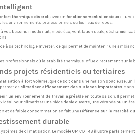
ntelligent
onfort thermique discret
, avec un
fonctionnement silencieux
et une d
 les environnements professionnels ou les lieux de repos.
 vos besoins : mode nuit, mode éco, ventilation seule, déshumidificat
ons.
 à sa technologie Inverter, ce qui permet de maintenir une ambiance 
 professionnels où la stabilité thermique influe directement sur le b
ds projets résidentiels ou tertiaires
matisation à fort volume
, que ce soit dans une maison spacieuse, un 
permet de
climatiser efficacement des surfaces importantes
, sans
tenir un environnement de travail agréable
en toute saison. Il perme
oix idéal pour climatiser une pièce de vie ouverte, une véranda ou un ét
on et de faible consommation en fait une
référence sur le marché d
estissement durable
ystèmes de climatisation. Le modèle UM CDT 48 illustre parfaitement 