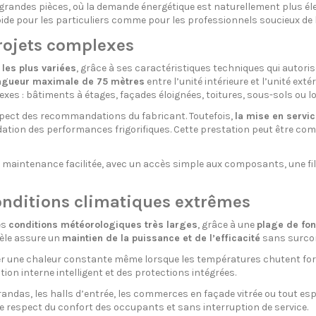
randes pièces, où la demande énergétique est naturellement plus éle
pide pour les particuliers comme pour les professionnels soucieux d
projets complexes
 les plus variées
, grâce à ses caractéristiques techniques qui autori
ngueur maximale de 75 mètres
entre l’unité intérieure et l’unité exté
es : bâtiments à étages, façades éloignées, toitures, sous-sols ou l
espect des recommandations du fabricant. Toutefois,
la mise en servic
alidation des performances frigorifiques. Cette prestation peut être 
aintenance facilitée, avec un accès simple aux composants, une filt
nditions climatiques extrêmes
es
conditions météorologiques très larges
, grâce à une
plage de fon
dèle assure un
maintien de la puissance et de l’efficacité
sans surco
er une chaleur constante même lorsque les températures chutent fort
ion interne intelligent et des protections intégrées.
ndas, les halls d’entrée, les commerces en façade vitrée ou tout espa
le respect du confort des occupants et sans interruption de service.