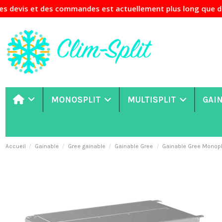
s commandes est actuellement plus long que d'habitude. Si 
MONOSPLIT
MULTISPLIT
GAI
Accueil
Gainable
Gree gainable
Gainable Gree
Gainable Gree Mono