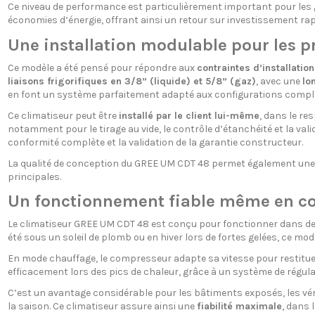
Ce niveau de performance est particulièrement important pour les g
économies d’énergie, offrant ainsi un retour sur investissement ra
Une installation modulable pour les 
Ce modèle a été pensé pour répondre aux
contraintes d’installation
liaisons frigorifiques en 3/8” (liquide) et 5/8” (gaz)
, avec une
lo
en font un système parfaitement adapté aux configurations complex
Ce climatiseur peut être
installé par le client lui-même
, dans le r
notamment pour le tirage au vide, le contrôle d’étanchéité et la v
conformité complète et la validation de la garantie constructeur.
La qualité de conception du GREE UM CDT 48 permet également une m
principales.
Un fonctionnement fiable même en co
Le climatiseur GREE UM CDT 48 est conçu pour fonctionner dans d
été sous un soleil de plomb ou en hiver lors de fortes gelées, ce mo
En mode chauffage, le compresseur adapte sa vitesse pour restitu
efficacement lors des pics de chaleur, grâce à un système de régulat
C’est un avantage considérable pour les bâtiments exposés, les véra
la saison. Ce climatiseur assure ainsi une
fiabilité maximale
, dans 