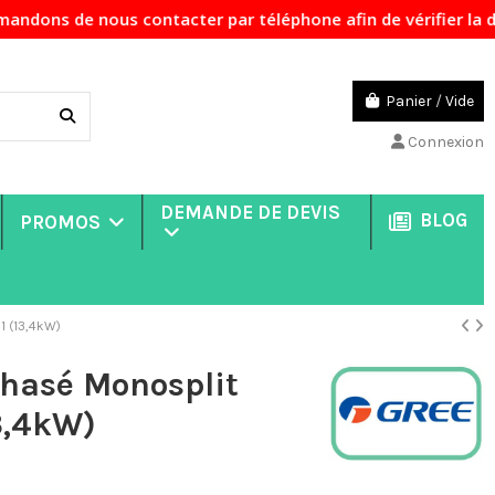
contacter par téléphone afin de vérifier la disponibilité d
Panier
/
Vide
Connexion
DEMANDE DE DEVIS
BLOG
PROMOS
1 (13,4kW)
hasé Monosplit
3,4kW)