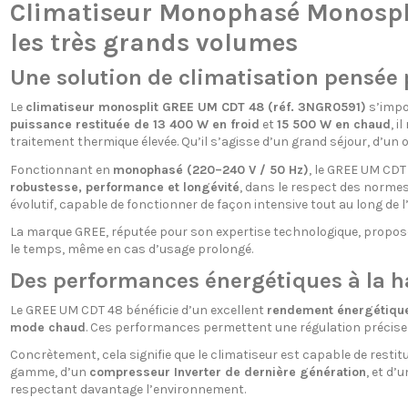
Climatiseur Monophasé Monospli
les très grands volumes
Une solution de climatisation pensée
Le
climatiseur monosplit GREE UM CDT 48 (réf. 3NGR0591)
s’impo
puissance restituée de 13 400 W en froid
et
15 500 W en chaud
, 
traitement thermique élevée. Qu’il s’agisse d’un grand séjour, d’un o
Fonctionnant en
monophasé (220–240 V / 50 Hz)
, le GREE UM CDT 
robustesse, performance et longévité
, dans le respect des normes
évolutif, capable de fonctionner de façon intensive tout au long de l
La marque GREE, réputée pour son expertise technologique, propose 
le temps, même en cas d’usage prolongé.
Des performances énergétiques à la h
Le GREE UM CDT 48 bénéficie d’un excellent
rendement énergétiqu
mode chaud
. Ces performances permettent une régulation précise 
Concrètement, cela signifie que le climatiseur est capable de rest
gamme, d’un
compresseur Inverter de dernière génération
, et d’
respectant davantage l’environnement.