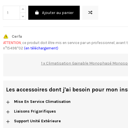
Ajouter au panier
Cerfa
ATTENTION
, ce produit doit être mis en service par un professionnel, av
n°15498*02
(en téléchargement)
1 x Climatisation Gainable Monophasé Monosp
Les accessoires dont j'ai besoin pour mon ins
+
Mise En Service Climatisation
+
Liaisons Frigorifiques
+
Support Unité Extérieure