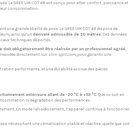
vée. Le GREE UM CDT 48 est conçu pour allier confort, puissance et
e leur consommation.
sent une grande liberté de pose. Le GREE UM CDT 48 dispose de
rieure, ainsi qu’un
dénivelé admissible de 30 mètres
. Ces données
ocaux techniques déportés.
e doit obligatoirement être réalisée par un professionnel agréé
,
commandée directement sur
clim-split.com
, pour garantir une
ration performante, et une durabilité accrue des pièces
ctionnement extérieure allant de -20 °C à +52 °C
. Que ce soit en
nsommation ni dégradation des performances.
ement. En mode refroidissement, l’appareil continue à fonctionner
ce nécessitant une climatisation stable et réactive, quelle que soit