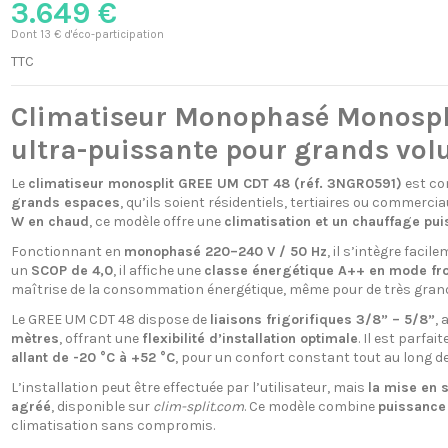
3.649 €
Dont 13 € d'éco-participation
TTC
Climatiseur Monophasé Monospl
ultra-puissante pour grands vo
Le
climatiseur monosplit GREE UM CDT 48 (réf. 3NGR0591)
est co
grands espaces
, qu’ils soient résidentiels, tertiaires ou commerci
W en chaud
, ce modèle offre une
climatisation et un chauffage pui
Fonctionnant en
monophasé 220–240 V / 50 Hz
, il s’intègre faci
un
SCOP de 4,0
, il affiche une
classe énergétique A++ en mode fr
maîtrise de la consommation énergétique, même pour de très gran
Le GREE UM CDT 48 dispose de
liaisons frigorifiques 3/8” – 5/8”
, 
mètres
, offrant une
flexibilité d’installation optimale
. Il est parf
allant de -20 °C à +52 °C
, pour un confort constant tout au long de
L’installation peut être effectuée par l’utilisateur, mais
la mise en 
agréé
, disponible sur
clim-split.com
. Ce modèle combine
puissance 
climatisation sans compromis.