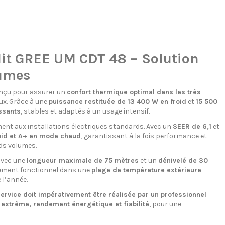
it GREE UM CDT 48 – Solution
lumes
nçu pour assurer un
confort thermique optimal dans les très
aux. Grâce à une
puissance restituée de 13 400 W en froid
et
15 500
ssants
, stables et adaptés à un usage intensif.
lement aux installations électriques standards. Avec un
SEER de 6,1
et
oid et A+ en mode chaud
, garantissant à la fois performance et
ds volumes.
avec une
longueur maximale de 75 mètres
et un
dénivelé de 30
aitement fonctionnel dans une
plage de température extérieure
 l’année.
service doit impérativement être réalisée par un professionnel
extrême, rendement énergétique et fiabilité
, pour une