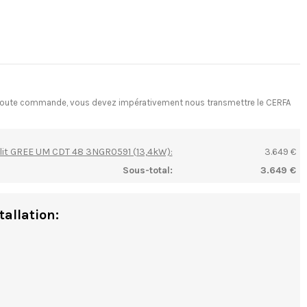
ant toute commande, vous devez impérativement nous transmettre le CERFA
lit GREE UM CDT 48 3NGR0591 (13,4kW):
3.649 €
Sous-total:
3.649 €
tallation: