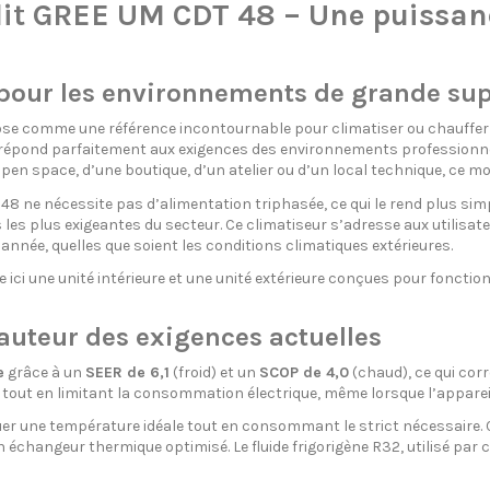
t GREE UM CDT 48 – Une puissance
 pour les environnements de grande sup
se comme une référence incontournable pour climatiser ou chauffer
il répond parfaitement aux exigences des environnements professionnel
pen space, d’une boutique, d’un atelier ou d’un local technique, ce mod
48 ne nécessite pas d’alimentation triphasée, ce qui le rend plus simp
 les plus exigeantes du secteur. Ce climatiseur s’adresse aux utilisa
’année, quelles que soient les conditions climatiques extérieures.
ici une unité intérieure et une unité extérieure conçues pour fonct
auteur des exigences actuelles
e
grâce à un
SEER de 6,1
(froid) et un
SCOP de 4,0
(chaud), ce qui cor
tout en limitant la consommation électrique, même lorsque l’appareil
ituer une température idéale tout en consommant le strict nécessaire.
un échangeur thermique optimisé. Le fluide frigorigène R32, utilisé p