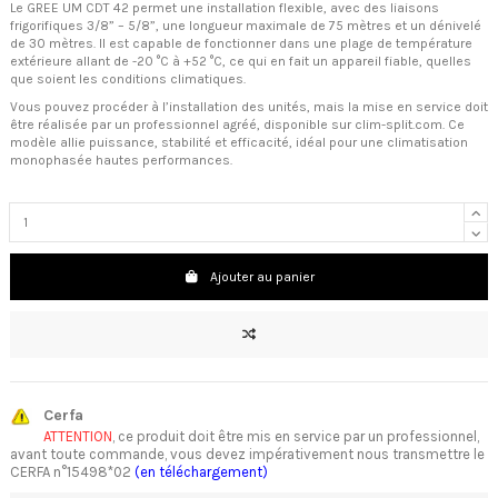
Le GREE UM CDT 42 permet une installation flexible, avec des liaisons
frigorifiques 3/8” – 5/8”, une longueur maximale de 75 mètres et un dénivelé
de 30 mètres. Il est capable de fonctionner dans une plage de température
extérieure allant de -20 °C à +52 °C, ce qui en fait un appareil fiable, quelles
que soient les conditions climatiques.
Vous pouvez procéder à l’installation des unités, mais la mise en service doit
être réalisée par un professionnel agréé, disponible sur clim-split.com. Ce
modèle allie puissance, stabilité et efficacité, idéal pour une climatisation
monophasée hautes performances.
Ajouter au panier
Cerfa
ATTENTION
, ce produit doit être mis en service par un professionnel,
avant toute commande, vous devez impérativement nous transmettre le
CERFA n°15498*02
(en téléchargement)