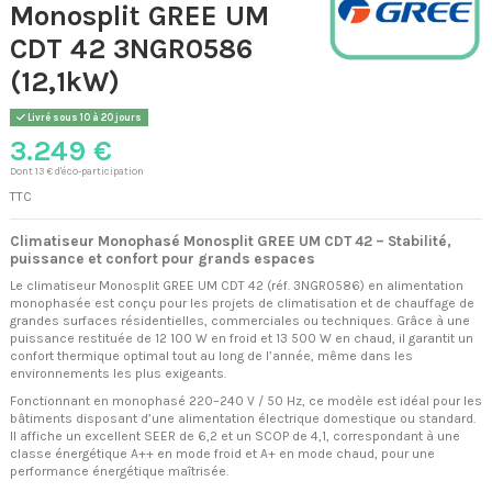
Monosplit GREE UM
CDT 42 3NGR0586
(12,1kW)
Livré sous 10 à 20 jours
3.249 €
Dont 13 € d'éco-participation
TTC
Climatiseur Monophasé Monosplit GREE UM CDT 42 – Stabilité,
puissance et confort pour grands espaces
Le climatiseur Monosplit GREE UM CDT 42 (réf. 3NGR0586) en alimentation
monophasée est conçu pour les projets de climatisation et de chauffage de
grandes surfaces résidentielles, commerciales ou techniques. Grâce à une
puissance restituée de 12 100 W en froid et 13 500 W en chaud, il garantit un
confort thermique optimal tout au long de l’année, même dans les
environnements les plus exigeants.
Fonctionnant en monophasé 220–240 V / 50 Hz, ce modèle est idéal pour les
bâtiments disposant d’une alimentation électrique domestique ou standard.
Il affiche un excellent SEER de 6,2 et un SCOP de 4,1, correspondant à une
classe énergétique A++ en mode froid et A+ en mode chaud, pour une
performance énergétique maîtrisée.