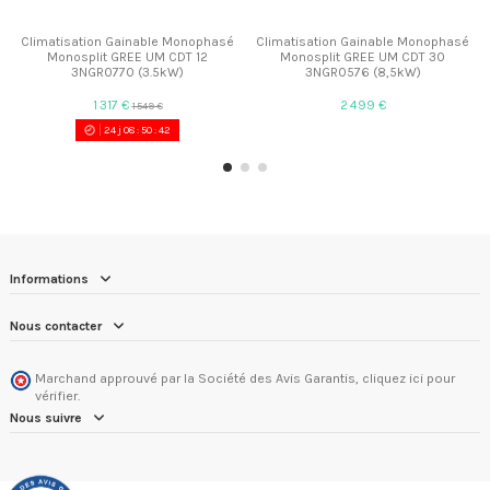
Climatisation Gainable Monophasé
Climatisation Gainable Monophasé
Monosplit GREE UM CDT 12
Monosplit GREE UM CDT 30
3NGR0770 (3.5kW)
3NGR0576 (8,5kW)
1 317 €
2 499 €
1 549 €
24
j
08
:
50
:
41
Informations
Nous contacter
Marchand approuvé par la Société des Avis Garantis,
cliquez ici pour
vérifier
.
Nous suivre