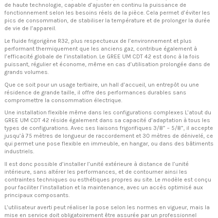
de haute technologie, capable d’ajuster en continu la puissance de
fonctionnement selon les besoins réels de la pièce. Cela permet d’éviter les
pics de consommation, de stabiliser la température et de prolonger la durée
de vie de l’appareil.
Le fluide frigorigène R32, plus respectueux de l’environnement et plus
performant thermiquement que les anciens gaz, contribue également à
l’efficacité globale de l’installation. Le GREE UM CDT 42 est donc à la fois
puissant, régulier et économe, même en cas d’utilisation prolongée dans de
grands volumes.
Que ce soit pour un usage tertiaire, un hall d’accueil, un entrepôt ou une
résidence de grande taille, il offre des performances durables sans
compromettre la consommation électrique.
Une installation flexible même dans les configurations complexes L’atout du
GREE UM CDT 42 réside également dans sa capacité d’adaptation à tous les
types de configurations. Avec ses liaisons frigorifiques 3/8” – 5/8”, il accepte
jusqu’à 75 mètres de longueur de raccordement et 30 mètres de dénivelé, ce
qui permet une pose flexible en immeuble, en hangar, ou dans des bâtiments
industriels.
Il est donc possible d’installer l’unité extérieure à distance de l’unité
intérieure, sans altérer les performances, et de contourner ainsi les
contraintes techniques ou esthétiques propres au site. Le modèle est conçu
pour faciliter l’installation et la maintenance, avec un accès optimisé aux
principaux composants.
L’utilisateur averti peut réaliser la pose selon les normes en vigueur, mais la
mise en service doit obligatoirement être assurée par un professionnel