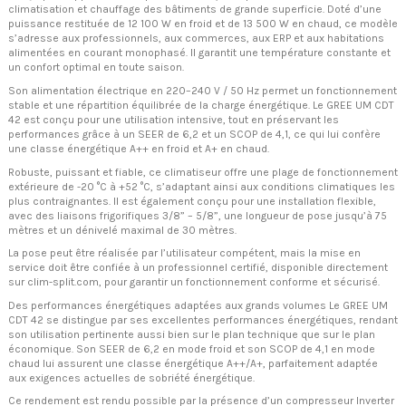
climatisation et chauffage des bâtiments de grande superficie. Doté d’une
puissance restituée de 12 100 W en froid et de 13 500 W en chaud, ce modèle
s’adresse aux professionnels, aux commerces, aux ERP et aux habitations
alimentées en courant monophasé. Il garantit une température constante et
un confort optimal en toute saison.
Son alimentation électrique en 220–240 V / 50 Hz permet un fonctionnement
stable et une répartition équilibrée de la charge énergétique. Le GREE UM CDT
42 est conçu pour une utilisation intensive, tout en préservant les
performances grâce à un SEER de 6,2 et un SCOP de 4,1, ce qui lui confère
une classe énergétique A++ en froid et A+ en chaud.
Robuste, puissant et fiable, ce climatiseur offre une plage de fonctionnement
extérieure de -20 °C à +52 °C, s’adaptant ainsi aux conditions climatiques les
plus contraignantes. Il est également conçu pour une installation flexible,
avec des liaisons frigorifiques 3/8” – 5/8”, une longueur de pose jusqu’à 75
mètres et un dénivelé maximal de 30 mètres.
La pose peut être réalisée par l’utilisateur compétent, mais la mise en
service doit être confiée à un professionnel certifié, disponible directement
sur clim-split.com, pour garantir un fonctionnement conforme et sécurisé.
Des performances énergétiques adaptées aux grands volumes Le GREE UM
CDT 42 se distingue par ses excellentes performances énergétiques, rendant
son utilisation pertinente aussi bien sur le plan technique que sur le plan
économique. Son SEER de 6,2 en mode froid et son SCOP de 4,1 en mode
chaud lui assurent une classe énergétique A++/A+, parfaitement adaptée
aux exigences actuelles de sobriété énergétique.
Ce rendement est rendu possible par la présence d’un compresseur Inverter