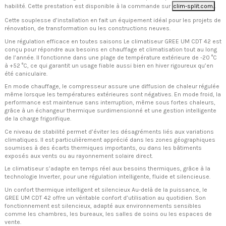
habilité. Cette prestation est disponible à la commande sur
clim-split.com.
.
Cette souplesse d’installation en fait un équipement idéal pour les projets de
rénovation, de transformation ou les constructions neuves.
Une régulation efficace en toutes saisons Le climatiseur GREE UM CDT 42 est
conçu pour répondre aux besoins en chauffage et climatisation tout au long
de l’année. Il fonctionne dans une plage de température extérieure de -20 °C
à +52 °C, ce qui garantit un usage fiable aussi bien en hiver rigoureux qu’en
été caniculaire.
En mode chauffage, le compresseur assure une diffusion de chaleur régulée
même lorsque les températures extérieures sont négatives. En mode froid, la
performance est maintenue sans interruption, même sous fortes chaleurs,
grâce à un échangeur thermique surdimensionné et une gestion intelligente
de la charge frigorifique.
Ce niveau de stabilité permet d’éviter les désagréments liés aux variations
climatiques. Il est particulièrement apprécié dans les zones géographiques
soumises à des écarts thermiques importants, ou dans les bâtiments
exposés aux vents ou au rayonnement solaire direct.
Le climatiseur s’adapte en temps réel aux besoins thermiques, grâce à la
technologie Inverter, pour une régulation intelligente, fluide et silencieuse.
Un confort thermique intelligent et silencieux Au-delà de la puissance, le
GREE UM CDT 42 offre un véritable confort d’utilisation au quotidien. Son
fonctionnement est silencieux, adapté aux environnements sensibles
comme les chambres, les bureaux, les salles de soins ou les espaces de
vente.