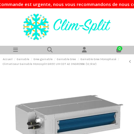
ande est urgente, nous vous recommandons de nous contacter 
0
Accueil
Gainable
Gree gainable
Gainable Gree
Gainable Gree Monophasé
Climatiseur Gainable Monosplit GREE UM CDT 42 3NGR0586 (12,1kW)