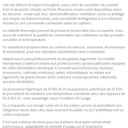
L’air est diffusé de façon homogène, sans créer de sensation de courant
d’air ni de points chauds ou froids. Plusieurs modes sont disponibles selon
les besoins : mode nuit, éco, déshumidification, ventilation seule. Le pilotage
est simple via télécommande, avec possibilité d’intégration à une interface
murale ou une commande connectée selon les options.
La stabilité thermique permet de préserver le bien-être des occupants, mais
aussi de maintenir la qualité de conservation des matériaux ou des produits
sensibles à la température.
Ce climatiseur propose donc un confort sur mesure, silencieux, économique
et automatisé, pour une utilisation quotidienne sans contraintes.
Adapté aux locaux professionnels et aux grands logements Ce modèle
monophasé s’adresse autant aux professionnels qu’aux particuliers équipés
de cette alimentation électrique. Il convient aux commerces, bureaux,
showrooms, cabinets médicaux, salles informatiques ou même aux
logements de grand volume (lofts, maisons contemporaines, bâtiments
anciens réhabilités).
Sa puissance frigorifique de 12 100 W et sa puissance calorifique de 13 500
W permettent de maintenir une température constante dans des espaces de
70 à 100 m², voire davantage selon l’isolation et l’usage.
Sa compacité, son design sobre et sa discrétion sonore lui permettent une
intégration facile dans des lieux recevant du public ou où l’esthétique est un
critère important.
C’est une solution de choix pour les porteurs de projets recherchant
performance, adaptabilité et sérénité d’usage sur le long terme.