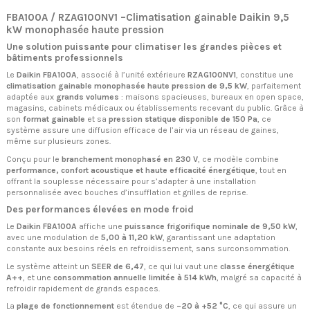
FBA100A / RZAG100NV1 –Climatisation gainable Daikin 9,5
kW monophasée haute pression
Une solution puissante pour climatiser les grandes pièces et
bâtiments professionnels
Le
Daikin FBA100A
, associé à l’unité extérieure
RZAG100NV1
, constitue une
climatisation gainable monophasée haute pression de 9,5 kW
, parfaitement
adaptée aux
grands volumes
: maisons spacieuses, bureaux en open space,
magasins, cabinets médicaux ou établissements recevant du public. Grâce à
son
format gainable
et sa
pression statique disponible de 150 Pa
, ce
système assure une diffusion efficace de l’air via un réseau de gaines,
même sur plusieurs zones.
Conçu pour le
branchement monophasé en 230 V
, ce modèle combine
performance, confort acoustique et haute efficacité énergétique
, tout en
offrant la souplesse nécessaire pour s’adapter à une installation
personnalisée avec bouches d’insufflation et grilles de reprise.
Des performances élevées en mode froid
Le
Daikin FBA100A
affiche une
puissance frigorifique nominale de 9,50 kW
,
avec une modulation de
5,00 à 11,20 kW
, garantissant une adaptation
constante aux besoins réels en refroidissement, sans surconsommation.
Le système atteint un
SEER de 6,47
, ce qui lui vaut une
classe énergétique
A++
, et une
consommation annuelle limitée à 514 kWh
, malgré sa capacité à
refroidir rapidement de grands espaces.
La
plage de fonctionnement
est étendue de
–20 à +52 °C
, ce qui assure un