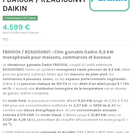
DAIKIN
Livré sous 3 à 7 jours
4.599 €
Dont 13 € d'éco-participation
TTC
FBA100A / RZAG100NV1 –Clim gainable Daikin 9,5 kW
monophasée pour maisons, commerces et bureaux
Le
climatiseur gainable Daikin FBA100A
, couplé à l’unité extérieure
RZAG100NV1
, forme un système
monophasé haute pression de 9,5 kW
, idéal
pour les grandes surfaces telles que les
maisons de plain-pied
, les
commerces à plusieurs zones
, ou les
espaces professionnels segmentés
.
Grâce à sa
pression statique de 150 Pa
et son
débit d’air allant jusqu’à 1 740
m³/h
, il assure une
distribution homogène de la température
via un réseau
de gaines, même complexe.
En
mode froid
, la puissance nominale atteint
9,50 kW
(plage de 5,00 à 11,20
kW) pour une consommation maîtrisée de
2,57 kW
. Le
SEER de 6,47
lui
confère une
classe énergétique A++
, et une
consommation annuelle
estimée à 514 kWh
. En
mode chaud
, il délivre jusqu’à
12,80 kW
, avec un
SCOP de 4,36 (A+)
, permettant de chauffer efficacement en hiver jusqu’à
–
20 °C
.
L’unité intérieure reste
compacte et discrète
(245 x 1400 x 800 mm), avec un