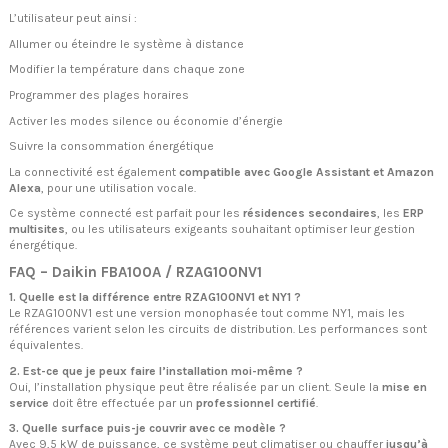
L’utilisateur peut ainsi :
Allumer ou éteindre le système à distance
Modifier la température dans chaque zone
Programmer des plages horaires
Activer les modes silence ou économie d’énergie
Suivre la consommation énergétique
La connectivité est également
compatible avec Google Assistant et Amazon
Alexa
, pour une utilisation vocale.
Ce système connecté est parfait pour les
résidences secondaires
, les
ERP
multisites
, ou les utilisateurs exigeants souhaitant optimiser leur gestion
énergétique.
FAQ – Daikin FBA100A / RZAG100NV1
1. Quelle est la différence entre RZAG100NV1 et NY1 ?
Le RZAG100NV1 est une version monophasée tout comme NY1, mais les
références varient selon les circuits de distribution. Les performances sont
équivalentes.
2. Est-ce que je peux faire l’installation moi-même ?
Oui, l’installation physique peut être réalisée par un client. Seule la
mise en
service
doit être effectuée par un
professionnel certifié
.
3. Quelle surface puis-je couvrir avec ce modèle ?
Avec 9,5 kW de puissance, ce système peut climatiser ou chauffer
jusqu’à