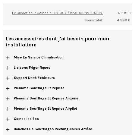
1 x Climatiseur Gainable FBA100A / RZAG100NV1 DAIKIN:
4.599 €
Sous-total:
4.599 €
Les accessoires dont j'ai besoin pour mon
installation:
+
Mise En Service Climatisation
+
Liaisons Frigorifiques
+
Support Unité Extérieure
+
Plenums Soufflage Et Reprise
+
Plenums Soufflage Et Reprise Airzone
+
Plenums Soufflage Et Reprise Airpilot
+
Gaines Isolées
+
Bouches De Soufflages Rectangulaires Arrière