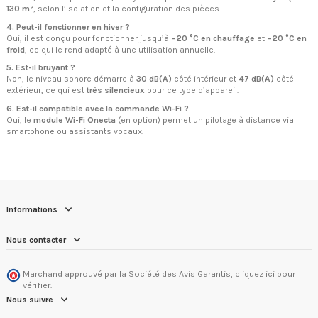
130 m²
, selon l’isolation et la configuration des pièces.
4. Peut-il fonctionner en hiver ?
Oui, il est conçu pour fonctionner jusqu’à
–20 °C en chauffage
et
–20 °C en
froid
, ce qui le rend adapté à une utilisation annuelle.
5. Est-il bruyant ?
Non, le niveau sonore démarre à
30 dB(A)
côté intérieur et
47 dB(A)
côté
extérieur, ce qui est
très silencieux
pour ce type d’appareil.
6. Est-il compatible avec la commande Wi-Fi ?
Oui, le
module Wi-Fi Onecta
(en option) permet un pilotage à distance via
smartphone ou assistants vocaux.
Informations
Nous contacter
Marchand approuvé par la Société des Avis Garantis,
cliquez ici pour
vérifier
.
Nous suivre