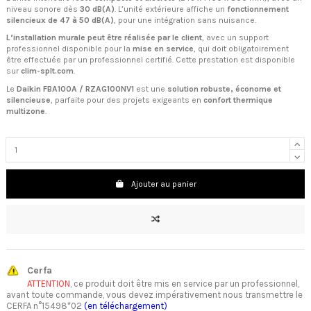
niveau sonore dès
30 dB(A)
. L’unité extérieure affiche un
fonctionnement
silencieux de 47 à 50 dB(A)
, pour une intégration sans nuisance.
L’installation murale peut être réalisée par le client
, avec un support
professionnel disponible pour la
mise en service
, qui doit obligatoirement
être effectuée par un professionnel certifié. Cette prestation est disponible
sur
clim-splt.com
.
Le
Daikin FBA100A / RZAG100NV1
est une
solution robuste, économe et
silencieuse
, parfaite pour des projets exigeants en
confort thermique
multizone
.
Ajouter au panier
Cerfa
ATTENTION
, ce produit doit être mis en service par un professionnel,
avant toute commande, vous devez impérativement nous transmettre le
CERFA n°15498*02
(en téléchargement)