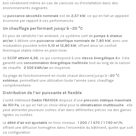
bon rendement même en cas de canicule ou d’installation dans des
environnements exigeants.
La
puissance absorbée nominale
est de
2,57 kW
, ce qui en fait un appareil
économe par rapport à ses performances.
Un chauffage performant jusqu’à –20 °C
En plus de rafraîchir l’air ambiant, ce système sert de
pompe à chaleur
air/air
. Il délivre une
puissance calorifique nominale de 7,80 kW
, avec une
modulation possible entre
5,10 et 12,80 kW
, offrant ainsi un confort
thermique stable même en plein hiver.
Le
SCOP atteint 4,36
, ce qui correspond à une
classe énergétique A+
. Cela
garantit une
consommation énergétique maîtrisée
tout au long de la saison
de chauffe :
2 505 kWh/an
en moyenne.
Sa plage de fonctionnement en mode chaud descend jusqu’à
–20 °C
extérieur
, permettant une utilisation toute l’année sans chauffage
complémentaire.
Distribution de l’air puissante et flexible
L’unité intérieure
Daikin FBA100A
dispose d’une
pression statique maximale
de 150 Pa
, ce qui en fait un choix idéal pour la
climatisation multibouche
: elle
peut alimenter plusieurs sorties d’air dans différentes pièces via des gaines
rigides ou isolées.
Le
débit d’air est ajustable
en trois niveaux :
1 200 / 1 470 / 1 740 m³/h
,
offrant une diffusion homogène dans l’ensemble du bâtiment, quelle que soit
sa configuration.