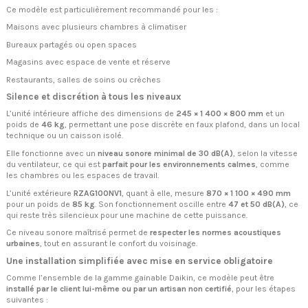
Ce modèle est particulièrement recommandé pour les :
Maisons avec plusieurs chambres à climatiser
Bureaux partagés ou open spaces
Magasins avec espace de vente et réserve
Restaurants, salles de soins ou crèches
Silence et discrétion à tous les niveaux
L’unité intérieure affiche des dimensions de
245 × 1 400 × 800 mm
et un
poids de
46 kg
, permettant une pose discrète en faux plafond, dans un local
technique ou un caisson isolé.
Elle fonctionne avec un
niveau sonore minimal de 30 dB(A)
, selon la vitesse
du ventilateur, ce qui est
parfait pour les environnements calmes
, comme
les chambres ou les espaces de travail.
L’unité extérieure
RZAG100NV1
, quant à elle, mesure
870 × 1 100 × 490 mm
pour un poids de
85 kg
. Son fonctionnement oscille entre
47 et 50 dB(A)
, ce
qui reste très silencieux pour une machine de cette puissance.
Ce niveau sonore maîtrisé permet de
respecter les normes acoustiques
urbaines
, tout en assurant le confort du voisinage.
Une installation simplifiée avec mise en service obligatoire
Comme l’ensemble de la gamme gainable Daikin, ce modèle peut être
installé par le client lui-même ou par un artisan non certifié
, pour les étapes
suivantes :