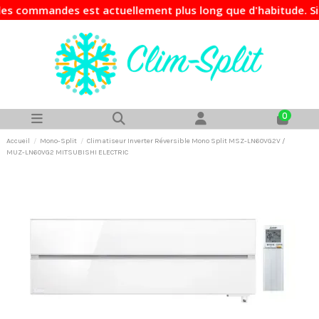
ommandes est actuellement plus long que d'habitude. Si vot
0
Accueil
Mono-Split
Climatiseur Inverter Réversible Mono Split MSZ-LN60VG2V /
MUZ-LN60VG2 MITSUBISHI ELECTRIC