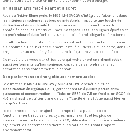
température stable tout en limitant la consommation d’énergie.
Un design gris mat élégant et discret
Avec sa finition
Blanc perle
, le
MSZ-LN60VG2V
s’intègre parfaitement dans
les
intérieurs modernes, sobres ou industriels
. Il apporte une
touche de
distinction et de modernité
tout en conservant une sobriété visuelle
appréciée dans les grands volumes. Sa
façade lisse
, ses
lignes épurées
et
sa
profondeur réduite
font de lui un appareil discret, élégant et fonctionnel.
Installé en hauteur, il libère l’espace au sol tout en assurant une diffusion
d’air optimale. Il peut être facilement installé au-dessus d’une porte, dans un
angle, ou sur un mur dégagé sans nuire à l’équilibre visuel de la pièce.
Ce modèle s’adresse aux utilisateurs qui recherchent
une climatisation
aussi performante qu’harmonieuse
, capable de se fondre dans leur
décoration sans compromettre le confort.
Des performances énergétiques remarquables
Le climatiseur
MSZ-LN60VG2V / MUZ-LN60VG2
bénéficie d’une
classification énergétique A++
, garantissant un
équilibre parfait entre
puissance et consommation
. Il affiche un
SEER de 7,5 en froid
et un
SCOP de
4,6 en chaud
, ce qui témoigne de son efficacité énergétique aussi bien en
été qu’en hiver.
Le compresseur Inverter ajuste en temps réel la puissance de
fonctionnement, réduisant les cycles marche/arrêt et les pics de
consommation. Le fluide frigorigène
R32
, utilisé dans ce modèle, améliore
également les performances thermiques tout en réduisant l’impact
environnemental.