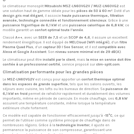
Le climatiseur monosplit
Mitsubishi MSZ-LN60VG2V / MUZ-LN60VG2
est
une solution haut de gamme idéale pour les
pièces de 50 à 60 m²
. Doté d’un
design gris mat élégant
, il associe
haute puissance thermique, filtration
avancée, technologie connectée et fonctionnement silencieux
. Grâce à une
puissance frigorifique de 6,1 kW
et une
puissance calorifique de 6,8 kW
, ce
modèle garantit un
confort optimal toute l’année
.
Classé
A++
, avec un
SEER de 7,5
et un
SCOP de 4,6
, il assure un excellent
rendement énergétique. Il est équipé de
MELCloud (WiFi intégré)
, d’un
filtre
Plasma Quad Plus
, d’un
capteur 3D I See Sensor
, et il est
compatible avec
Alexa et Google Assistant
. Son
niveau sonore minimal est de 29 dB(A)
.
Le climatiseur peut être
installé par le client
, mais
la mise en service doit être
confiée à un professionnel certifié
, service proposé sur
clim-split.com
.
Climatisation performante pour les grandes pièces
Le
MSZ-LN60VG2V
est conçu pour apporter un
confort thermique optimal
dans les espaces de grande superficie
, tels que les salons ouverts, les
séjours avec cuisine, les lofts ou les bureaux de direction. Sa
puissance de
6,1 kW en froid
permet de rafraîchir rapidement et durablement des volumes
importants, même en période de canicule. En mode chauffage, ses
6,8 kW
assurent une température constante, même lorsque la température
extérieure chute fortement.
Ce modèle est capable de fonctionner efficacement jusqu’à
-15°C
, ce qui
permet de l’utiliser comme système principal de chauffage dans de
nombreuses régions. Grâce à la
technologie Inverter
, il ajuste en
permanence la puissance de son compresseur, garantissant une