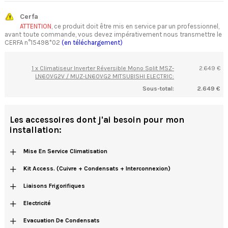
Cerfa
ATTENTION
, ce produit doit être mis en service par un professionnel,
avant toute commande, vous devez impérativement nous transmettre le
CERFA n°15498*02
(en téléchargement)
1 x Climatiseur Inverter Réversible Mono Split MSZ-
2.649 €
LN60VG2V / MUZ-LN60VG2 MITSUBISHI ELECTRIC:
Sous-total:
2.649 €
Les accessoires dont j'ai besoin pour mon
installation:
+
Mise En Service Climatisation
+
Kit Access. (cuivre + Condensats + Interconnexion)
+
Liaisons Frigorifiques
+
Electricité
+
Evacuation De Condensats