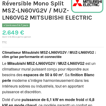
Réversible Mono Split
MSZ-LN60VG2V / MUZ-
LN60VG2 MITSUBISHI ELECTRIC
Livré sous 5 à 7 jours
2.649 €
Dont 13 € d'éco-participation
TTC
Climatiseur Mitsubishi MSZ-LN60VG2V / MUZ-LN60VG2 :
clim grise performante et connectée
Le
Mitsubishi MSZ-LN60VG2V / MUZ-LN60VG2
est un
climatiseur mural puissant conçu pour répondre aux
besoins des
espaces de 50 à 60 m²
. Sa
finition Blanc
perle
moderne s’intègre harmonieusement dans les
intérieurs sobres ou industriels, tout en apportant
puissance et discrétion.
Doté d’une
puissance de 6,1 kW en mode froid
et
6,8
kW en mode chaud
, ce modèle garantit un confort en