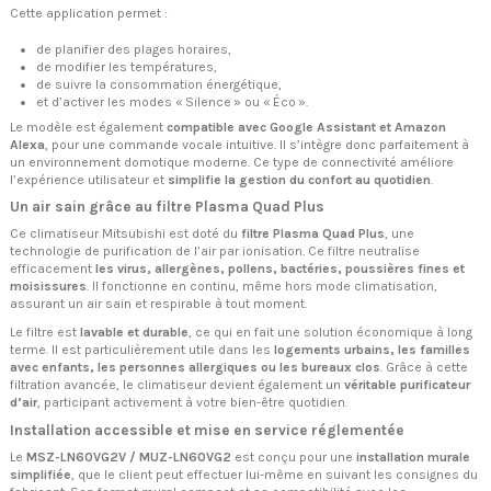
Cette application permet :
de planifier des plages horaires,
de modifier les températures,
de suivre la consommation énergétique,
et d’activer les modes « Silence » ou « Éco ».
Le modèle est également
compatible avec Google Assistant et Amazon
Alexa
, pour une commande vocale intuitive. Il s’intègre donc parfaitement à
un environnement domotique moderne. Ce type de connectivité améliore
l’expérience utilisateur et
simplifie la gestion du confort au quotidien
.
Un air sain grâce au filtre Plasma Quad Plus
Ce climatiseur Mitsubishi est doté du
filtre Plasma Quad Plus
, une
technologie de purification de l’air par ionisation. Ce filtre neutralise
efficacement
les virus, allergènes, pollens, bactéries, poussières fines et
moisissures
. Il fonctionne en continu, même hors mode climatisation,
assurant un air sain et respirable à tout moment.
Le filtre est
lavable et durable
, ce qui en fait une solution économique à long
terme. Il est particulièrement utile dans les
logements urbains, les familles
avec enfants, les personnes allergiques ou les bureaux clos
. Grâce à cette
filtration avancée, le climatiseur devient également un
véritable purificateur
d’air
, participant activement à votre bien-être quotidien.
Installation accessible et mise en service réglementée
Le
MSZ-LN60VG2V / MUZ-LN60VG2
est conçu pour une
installation murale
simplifiée
, que le client peut effectuer lui-même en suivant les consignes du