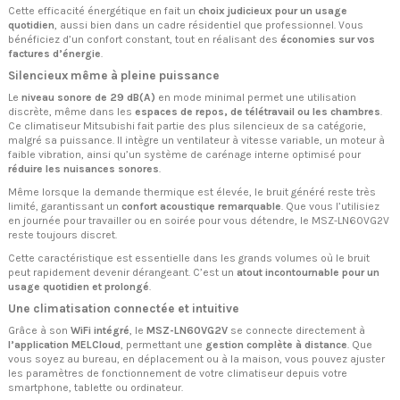
Cette efficacité énergétique en fait un
choix judicieux pour un usage
quotidien
, aussi bien dans un cadre résidentiel que professionnel. Vous
bénéficiez d’un confort constant, tout en réalisant des
économies sur vos
factures d’énergie
.
Silencieux même à pleine puissance
Le
niveau sonore de 29 dB(A)
en mode minimal permet une utilisation
discrète, même dans les
espaces de repos, de télétravail ou les chambres
.
Ce climatiseur Mitsubishi fait partie des plus silencieux de sa catégorie,
malgré sa puissance. Il intègre un ventilateur à vitesse variable, un moteur à
faible vibration, ainsi qu’un système de carénage interne optimisé pour
réduire les nuisances sonores
.
Même lorsque la demande thermique est élevée, le bruit généré reste très
limité, garantissant un
confort acoustique remarquable
. Que vous l’utilisiez
en journée pour travailler ou en soirée pour vous détendre, le MSZ-LN60VG2V
reste toujours discret.
Cette caractéristique est essentielle dans les grands volumes où le bruit
peut rapidement devenir dérangeant. C’est un
atout incontournable pour un
usage quotidien et prolongé
.
Une climatisation connectée et intuitive
Grâce à son
WiFi intégré
, le
MSZ-LN60VG2V
se connecte directement à
l’application MELCloud
, permettant une
gestion complète à distance
. Que
vous soyez au bureau, en déplacement ou à la maison, vous pouvez ajuster
les paramètres de fonctionnement de votre climatiseur depuis votre
smartphone, tablette ou ordinateur.